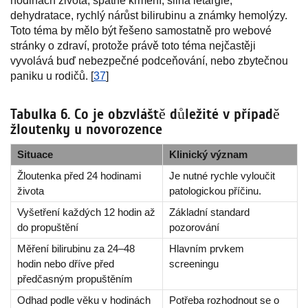
hodinách života, špatné krmení, silná letargie,
dehydratace, rychlý nárůst bilirubinu a známky hemolýzy.
Toto téma by mělo být řešeno samostatně pro webové
stránky o zdraví, protože právě toto téma nejčastěji
vyvolává buď nebezpečné podceňování, nebo zbytečnou
paniku u rodičů. [
37
]
Tabulka 6. Co je obzvláště důležité v případě
žloutenky u novorozence
Situace
Klinický význam
Žloutenka před 24 hodinami
Je nutné rychle vyloučit
života
patologickou příčinu.
Vyšetření každých 12 hodin až
Základní standard
do propuštění
pozorování
Měření bilirubinu za 24–48
Hlavním prvkem
hodin nebo dříve před
screeningu
předčasným propuštěním
Odhad podle věku v hodinách
Potřeba rozhodnout se o