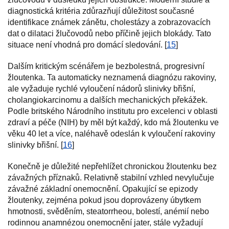
diagnostická kritéria zdůrazňují důležitost současné
identifikace známek zánětu, cholestázy a zobrazovacích
dat o dilataci žlučovodů nebo příčině jejich blokády. Tato
situace není vhodná pro domácí sledování. [
15
]
Dalším kritickým scénářem je bezbolestná, progresivní
žloutenka. Ta automaticky neznamená diagnózu rakoviny,
ale vyžaduje rychlé vyloučení nádorů slinivky břišní,
cholangiokarcinomu a dalších mechanických překážek.
Podle britského Národního institutu pro excelenci v oblasti
zdraví a péče (NIH) by měl být každý, kdo má žloutenku ve
věku 40 let a více, naléhavě odeslán k vyloučení rakoviny
slinivky břišní. [
16
]
Konečně je důležité nepřehlížet chronickou žloutenku bez
závažných příznaků. Relativně stabilní vzhled nevylučuje
závažné základní onemocnění. Opakující se epizody
žloutenky, zejména pokud jsou doprovázeny úbytkem
hmotnosti, svěděním, steatorrheou, bolestí, anémií nebo
rodinnou anamnézou onemocnění jater, stále vyžadují