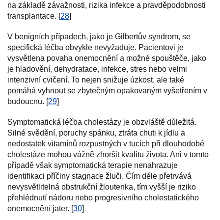
na základě závažnosti, rizika infekce a pravděpodobnosti
transplantace. [
28
]
V benigních případech, jako je Gilbertův syndrom, se
specifická léčba obvykle nevyžaduje. Pacientovi je
vysvětlena povaha onemocnění a možné spouštěče, jako
je hladovění, dehydratace, infekce, stres nebo velmi
intenzivní cvičení. To nejen snižuje úzkost, ale také
pomáhá vyhnout se zbytečným opakovaným vyšetřením v
budoucnu. [
29
]
Symptomatická léčba cholestázy je obzvláště důležitá.
Silné svědění, poruchy spánku, ztráta chuti k jídlu a
nedostatek vitamínů rozpustných v tucích při dlouhodobé
cholestáze mohou vážně zhoršit kvalitu života. Ani v tomto
případě však symptomatická terapie nenahrazuje
identifikaci příčiny stagnace žluči. Čím déle přetrvává
nevysvětlitelná obstrukční žloutenka, tím vyšší je riziko
přehlédnutí nádoru nebo progresivního cholestatického
onemocnění jater. [
30
]