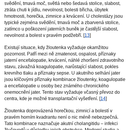
svědění, tmavá moč, světlá nebo šedavá stolice, slabost,
ztráta chuti k jídlu, nevolnost, bolesti břicha, úbytek
hmotnosti, horečka, zimnice a krvácení. U cholestázy jsou
typické zejména svědění, tmavá moč a zbarvená stolice,
zatímco u poškození jaterních buněk je častější slabost,
nevolnost a bolest v pravém podžebří. [
13
]
Existují situace, kdy žloutenka vyžaduje okamžitou
pozornost. Patří mezi ně zmatenost, ospalost, příznaky
jaterní encefalopatie, krvácení, náhlé zhoršení zdravotního
stavu, závažná koagulopatie, narůstající slabost, pokles
krevního tlaku a příznaky sepse. U akutního selhání jater
jsou klíčovými příznaky kombinace žloutenky, koagulopatie
a encefalopatie u osoby bez známého chronického
onemocnění jater. Tento stav vyžaduje včasný převoz do
centra, kde je možné transplantační vyšetření. [
14
]
Žloutenka doprovázená horečkou, zimnicí a bolestí v
pravém horním kvadrantu není o nic méně nebezpečná.
Tato kombinace naznačuje akutní cholangitidu – infekci
žlučovodů v důsledku jejich obstrukce. Moderní studie a