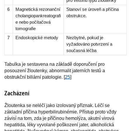
pro většinu typů žloutenky
6
Magnetická rezonanční
Stanoví se úroveň a příčina
cholangiopankreatografi
obstrukce.
e nebo počítačová
tomografie
7
Endoskopické metody
Nezbytné, pokud je
vyžadováno potvrzení a
současná léčba
Tabulka je sestavena na základě doporučení pro
posouzení žloutenky, abnormalit jaterních testů a
obstrukční biliární patologie. [
25
]
Zacházení
Žloutenka se neléčí jako izolovaný příznak. Léčí se
základní příčina hyperbilirubinémie. Přístup proto vždy
závisí na tom, zda je příčinou hemolýza, akutní virová
hepatitida, léky vyvolané poškození jater, alkoholická