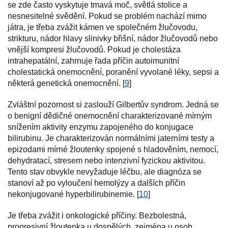
se zde často vyskytuje tmavá moč, světlá stolice a
nesnesitelné svědění. Pokud se problém nachází mimo
játra, je třeba zvážit kámen ve společném žlučovodu,
strikturu, nádor hlavy slinivky břišní, nádor žlučovodů nebo
vnější kompresi žlučovodů. Pokud je cholestáza
intrahepatální, zahrnuje řada příčin autoimunitní
cholestatická onemocnění, poranění vyvolané léky, sepsi a
některá genetická onemocnění. [
9
]
Zvláštní pozornost si zaslouží Gilbertův syndrom. Jedná se
o benigní dědičné onemocnění charakterizované mírným
snížením aktivity enzymu zapojeného do konjugace
bilirubinu. Je charakterizován normálními jaterními testy a
epizodami mírné žloutenky spojené s hladověním, nemocí,
dehydratací, stresem nebo intenzivní fyzickou aktivitou.
Tento stav obvykle nevyžaduje léčbu, ale diagnóza se
stanoví až po vyloučení hemolýzy a dalších příčin
nekonjugované hyperbilirubinemie. [
10
]
Je třeba zvážit i onkologické příčiny. Bezbolestná,
progresivní žloutenka u dospělých, zejména u osob