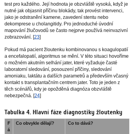
test pro každého. Její hodnota je obzvláště vysoká, když je
nutné jak objasnit příčinu blokády, tak provést intervenci,
jako je odstranění kamene, zavedení stentu nebo
dekomprese u cholangitidy. Pro jednoduché úvodní
mapování žlučovodů se často nejprve používá neinvazivní
zobrazování. [
23
]
Pokud má pacient žloutenku kombinovanou s koagulopatií
a encefalopatií, algoritmus se mění. V této situaci hovoříme
o možném akutním selhání jater, které vyžaduje časté
laboratorní sledování, posouzení příčiny, sledování
amoniaku, laktátu a dalších parametrů a především včasný
kontakt s transplantačním centrem jater. Toto je jeden z
těch scénářů, kdy je opožděná diagnóza obzvláště
nebezpečná. [
24
]
Tabulka 4. Hlavní fáze diagnostiky žloutenky
F
Co obvykle dělají?
Co to dává?
á