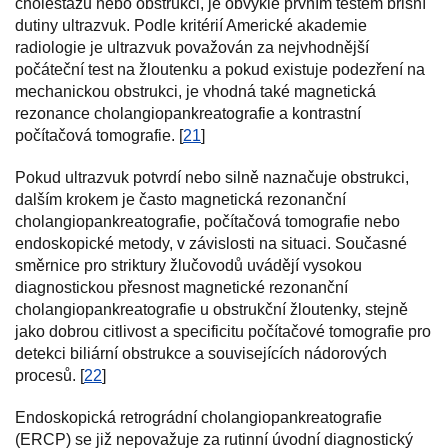
cholestázu nebo obstrukci, je obvykle prvním testem břišní
dutiny ultrazvuk. Podle kritérií Americké akademie
radiologie je ultrazvuk považován za nejvhodnější
počáteční test na žloutenku a pokud existuje podezření na
mechanickou obstrukci, je vhodná také magnetická
rezonance cholangiopankreatografie a kontrastní
počítačová tomografie. [
21
]
Pokud ultrazvuk potvrdí nebo silně naznačuje obstrukci,
dalším krokem je často magnetická rezonanční
cholangiopankreatografie, počítačová tomografie nebo
endoskopické metody, v závislosti na situaci. Současné
směrnice pro striktury žlučovodů uvádějí vysokou
diagnostickou přesnost magnetické rezonanční
cholangiopankreatografie u obstrukční žloutenky, stejně
jako dobrou citlivost a specificitu počítačové tomografie pro
detekci biliární obstrukce a souvisejících nádorových
procesů. [
22
]
Endoskopická retrográdní cholangiopankreatografie
(ERCP) se již nepovažuje za rutinní úvodní diagnostický