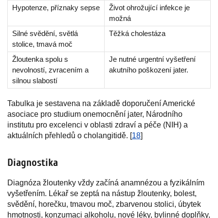
Hypotenze, příznaky sepse
Život ohrožující infekce je
možná
Silné svědění, světlá
Těžká cholestáza
stolice, tmavá moč
Žloutenka spolu s
Je nutné urgentní vyšetření
nevolností, zvracením a
akutního poškození jater.
silnou slabostí
Tabulka je sestavena na základě doporučení Americké
asociace pro studium onemocnění jater, Národního
institutu pro excelenci v oblasti zdraví a péče (NIH) a
aktuálních přehledů o cholangitidě. [
18
]
Diagnostika
Diagnóza žloutenky vždy začíná anamnézou a fyzikálním
vyšetřením. Lékař se zeptá na nástup žloutenky, bolest,
svědění, horečku, tmavou moč, zbarvenou stolici, úbytek
hmotnosti, konzumaci alkoholu, nové léky, bylinné doplňky,