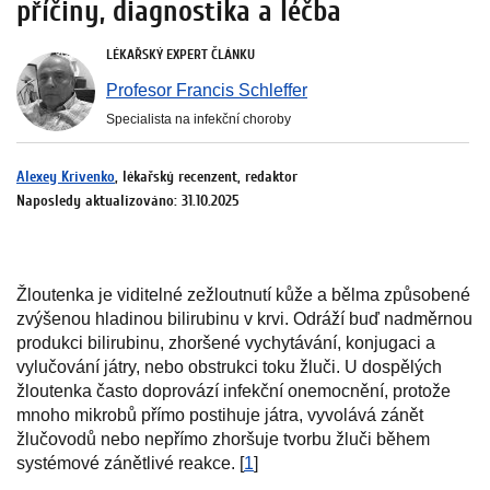
příčiny, diagnostika a léčba
LÉKAŘSKÝ EXPERT ČLÁNKU
Profesor Francis Schleffer
Specialista na infekční choroby
Alexey Krivenko
, lékařský recenzent, redaktor
Naposledy aktualizováno: 31.10.2025
Žloutenka je viditelné zežloutnutí kůže a bělma způsobené
zvýšenou hladinou bilirubinu v krvi. Odráží buď nadměrnou
produkci bilirubinu, zhoršené vychytávání, konjugaci a
vylučování játry, nebo obstrukci toku žluči. U dospělých
žloutenka často doprovází infekční onemocnění, protože
mnoho mikrobů přímo postihuje játra, vyvolává zánět
žlučovodů nebo nepřímo zhoršuje tvorbu žluči během
systémové zánětlivé reakce. [
1
]