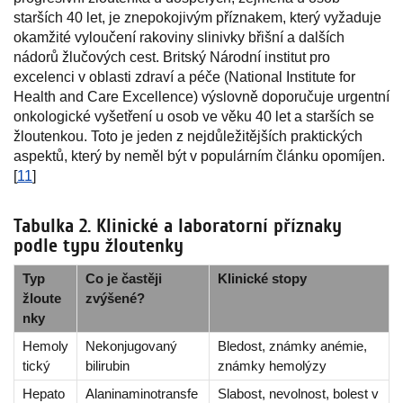
starších 40 let, je znepokojivým příznakem, který vyžaduje
okamžité vyloučení rakoviny slinivky břišní a dalších
nádorů žlučových cest. Britský Národní institut pro
excelenci v oblasti zdraví a péče (National Institute for
Health and Care Excellence) výslovně doporučuje urgentní
onkologické vyšetření u osob ve věku 40 let a starších se
žloutenkou. Toto je jeden z nejdůležitějších praktických
aspektů, který by neměl být v populárním článku opomíjen.
[
11
]
Tabulka 2. Klinické a laboratorní příznaky
podle typu žloutenky
Typ
Co je častěji
Klinické stopy
žloute
zvýšené?
nky
Hemoly
Nekonjugovaný
Bledost, známky anémie,
tický
bilirubin
známky hemolýzy
Hepato
Alaninaminotransfe
Slabost, nevolnost, bolest v