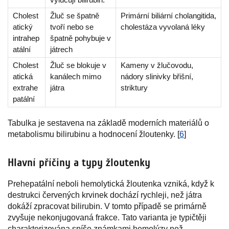
Cholest
Žluč se špatně
Primární biliární cholangitida,
atický
tvoří nebo se
cholestáza vyvolaná léky
intrahep
špatně pohybuje v
atální
játrech
Cholest
Žluč se blokuje v
Kameny v žlučovodu,
atická
kanálech mimo
nádory slinivky břišní,
extrahe
játra
striktury
patální
Tabulka je sestavena na základě moderních materiálů o
metabolismu bilirubinu a hodnocení žloutenky. [
6
]
Hlavní příčiny a typy žloutenky
Prehepatální neboli hemolytická žloutenka vzniká, když k
destrukci červených krvinek dochází rychleji, než játra
dokáží zpracovat bilirubin. V tomto případě se primárně
zvyšuje nekonjugovaná frakce. Tato varianta je typičtěji
charakterizována spíše známkami hemolýzy než