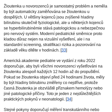
Žloutenka u novorozenců je samostatný problém a neměla
by být automaticky zaměňována se žloutenkou u
dospělých. U většiny kojenců jsou zvýšené hladiny
bilirubinu skutečně fyziologické, ale u některých kojenců
se hyperbilirubinémie stává patologickou a nebezpečnou
pro nervový systém. Moderní pediatrické směrnice proto
kladou důraz nejen na vizuální vyšetření, ale i na
standardní screening, stratifikaci rizika a pozorování na
základě věku dítěte v hodinách. [
33
]
Americká akademie pediatrie ve vydání z roku 2022
doporučuje, aby byli všichni novorozenci vyšetřováni na
žloutenku alespoň každých 12 hodin až do propuštění.
Pokud se žloutenka objeví před 24 hodinami života, měly
by být hladiny bilirubinu změřeny co nejdříve, protože
časná žloutenka je obzvláště příznakem hemolýzy nebo
jiné patologické příčiny. Toto je jeden z nejdůležitějších
praktických pokynů v neonatologii. [
34
]
Stejné pokyny doporučují měření transkutánního nebo