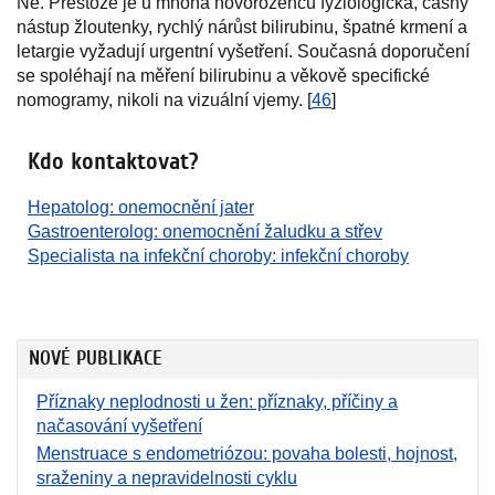
Ne. Přestože je u mnoha novorozenců fyziologická, časný
nástup žloutenky, rychlý nárůst bilirubinu, špatné krmení a
letargie vyžadují urgentní vyšetření. Současná doporučení
se spoléhají na měření bilirubinu a věkově specifické
nomogramy, nikoli na vizuální vjemy. [
46
]
Kdo kontaktovat?
Hepatolog: onemocnění jater
Gastroenterolog: onemocnění žaludku a střev
Specialista na infekční choroby: infekční choroby
NOVÉ PUBLIKACE
Příznaky neplodnosti u žen: příznaky, příčiny a
načasování vyšetření
Menstruace s endometriózou: povaha bolesti, hojnost,
sraženiny a nepravidelnosti cyklu