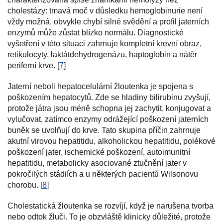
cholestázy: tmavá moč v důsledku hemoglobinurie není
vždy možná, obvykle chybí silné svědění a profil jaterních
enzymů může zůstat blízko normálu. Diagnostické
vyšetření v této situaci zahrnuje kompletní krevní obraz,
retikulocyty, laktátdehydrogenázu, haptoglobin a nátěr
periferní krve. [
7
]
Jaterní neboli hepatocelulární žloutenka je spojena s
poškozením hepatocytů. Zde se hladiny bilirubinu zvyšují,
protože játra jsou méně schopna jej zachytit, konjugovat a
vylučovat, zatímco enzymy odrážející poškození jaterních
buněk se uvolňují do krve. Tato skupina příčin zahrnuje
akutní virovou hepatitidu, alkoholickou hepatitidu, polékové
poškození jater, ischemické poškození, autoimunitní
hepatitidu, metabolicky asociované ztučnění jater v
pokročilých stádiích a u některých pacientů Wilsonovu
chorobu. [
8
]
Cholestatická žloutenka se rozvíjí, když je narušena tvorba
nebo odtok žluči. To je obzvláště klinicky důležité, protože