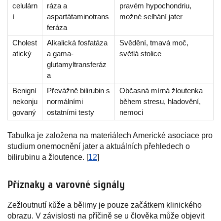
celulárn
ráza a
pravém hypochondriu,
í
aspartátaminotrans
možné selhání jater
feráza
Cholest
Alkalická fosfatáza
Svědění, tmavá moč,
atický
a gama-
světlá stolice
glutamyltransferáz
a
Benigní
Převážně bilirubin s
Občasná mírná žloutenka
nekonju
normálními
během stresu, hladovění,
govaný
ostatními testy
nemoci
Tabulka je založena na materiálech Americké asociace pro
studium onemocnění jater a aktuálních přehledech o
bilirubinu a žloutence. [
12
]
Příznaky a varovné signály
Zežloutnutí kůže a bělimy je pouze začátkem klinického
obrazu. V závislosti na příčině se u člověka může objevit