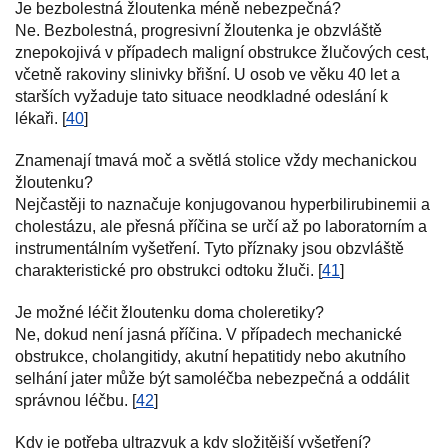
Je bezbolestná žloutenka méně nebezpečná?
Ne. Bezbolestná, progresivní žloutenka je obzvláště
znepokojivá v případech maligní obstrukce žlučových cest,
včetně rakoviny slinivky břišní. U osob ve věku 40 let a
starších vyžaduje tato situace neodkladné odeslání k
lékaři. [
40
]
Znamenají tmavá moč a světlá stolice vždy mechanickou
žloutenku?
Nejčastěji to naznačuje konjugovanou hyperbilirubinemii a
cholestázu, ale přesná příčina se určí až po laboratorním a
instrumentálním vyšetření. Tyto příznaky jsou obzvláště
charakteristické pro obstrukci odtoku žluči. [
41
]
Je možné léčit žloutenku doma choleretiky?
Ne, dokud není jasná příčina. V případech mechanické
obstrukce, cholangitidy, akutní hepatitidy nebo akutního
selhání jater může být samoléčba nebezpečná a oddálit
správnou léčbu. [
42
]
Kdy je potřeba ultrazvuk a kdy složitější vyšetření?