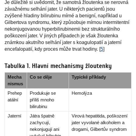
Je důležité si uvědomit, že samotná žloutenka se nerovná
závažnému selhání jater. U některých pacientů jsou
zvýšené hladiny bilirubinu mírné a benigní, například u
Gilbertova syndromu, který způsobuje mírnou intermitentní
nekonjugovanou hyperbilirubinemii bez strukturálního
poškození jater. V jiných případech je však žloutenka
známkou akutního selhání jater s koagulopatií a jaterní
encefalopatií, kdy proces může trvat hodiny. [
5
]
Tabulka 1. Hlavní mechanismy žloutenky
Mecha
Co se děje
Typické příklady
nismus
Prehep
Produkuje se
Hemolýza
atální
příliš mnoho
bilirubinu
Jaterní
Játra špatně
Virová hepatitida, poškození
zachycují,
jater vyvolané alkoholem a
nekonjugují ani
drogami, Gilbertův syndrom
vylučují bilirubin.