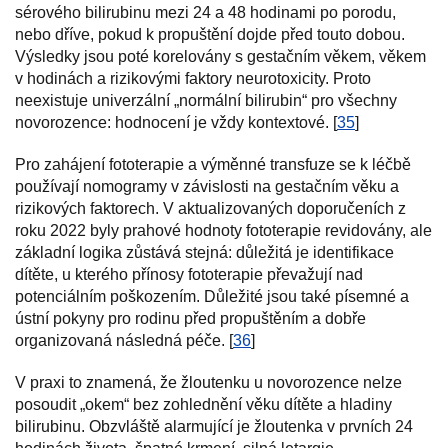
sérového bilirubinu mezi 24 a 48 hodinami po porodu,
nebo dříve, pokud k propuštění dojde před touto dobou.
Výsledky jsou poté korelovány s gestačním věkem, věkem
v hodinách a rizikovými faktory neurotoxicity. Proto
neexistuje univerzální „normální bilirubin“ pro všechny
novorozence: hodnocení je vždy kontextové. [
35
]
Pro zahájení fototerapie a výměnné transfuze se k léčbě
používají nomogramy v závislosti na gestačním věku a
rizikových faktorech. V aktualizovaných doporučeních z
roku 2022 byly prahové hodnoty fototerapie revidovány, ale
základní logika zůstává stejná: důležitá je identifikace
dítěte, u kterého přínosy fototerapie převažují nad
potenciálním poškozením. Důležité jsou také písemné a
ústní pokyny pro rodinu před propuštěním a dobře
organizovaná následná péče. [
36
]
V praxi to znamená, že žloutenku u novorozence nelze
posoudit „okem“ bez zohlednění věku dítěte a hladiny
bilirubinu. Obzvláště alarmující je žloutenka v prvních 24