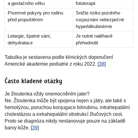
a gestačního věku
fototerapii
Písemné pokyny pro rodinu
Snižte riziko pozdního
před propuštěním
rozpoznání nebezpečné
hyperbilirubinémie
Letargie, špatné sání,
Je nutné naléhavě
dehydratace
přehodnotit
Tabulka je sestavena podle klinických doporučení
Americké akademie pediatrie z roku 2022. [
38
]
Často kladené otázky
Je žloutenka vždy onemocněním jater?
Ne. Žloutenka může být spojena nejen s játry, ale také s
hemolýzou, poruchou konjugace bilirubinu, intrahepatální
cholestázou a extrahepatální obstrukcí žlučových cest.
Proto se diagnóza nikdy nestanovuje pouze na základě
barvy kůže. [
39
]