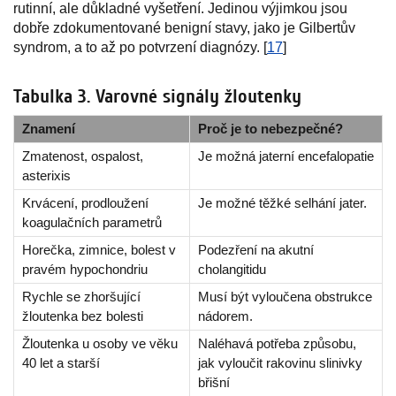
rutinní, ale důkladné vyšetření. Jedinou výjimkou jsou
dobře zdokumentované benigní stavy, jako je Gilbertův
syndrom, a to až po potvrzení diagnózy. [
17
]
Tabulka 3. Varovné signály žloutenky
Znamení
Proč je to nebezpečné?
Zmatenost, ospalost,
Je možná jaterní encefalopatie
asterixis
Krvácení, prodloužení
Je možné těžké selhání jater.
koagulačních parametrů
Horečka, zimnice, bolest v
Podezření na akutní
pravém hypochondriu
cholangitidu
Rychle se zhoršující
Musí být vyloučena obstrukce
žloutenka bez bolesti
nádorem.
Žloutenka u osoby ve věku
Naléhavá potřeba způsobu,
40 let a starší
jak vyloučit rakovinu slinivky
břišní