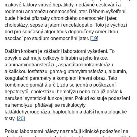
rizikové faktory virové hepatitidy, nedávné cestování a
rodinnou anamnézu onemocnění jater. Během vyšetření
bude hledat příznaky chronického onemocnění jater,
cholestázy, sepse a jaterní encefalopatie. Toto je výchozí
bod pro současný algoritmus doporučený Americkou
asociací pro studium onemocnění jater. [
19
]
Dalším krokem je základní laboratorní vyšetření. To
obvykle zahrnuje celkový bilirubin a jeho frakce,
alaninaminotransferázu, aspartátaminotransferázu,
alkalickou fosfatázu, gama-glutamyltransferázu, albumin,
koagulační parametry a kompletní krevní obraz. Tato
kombinace pomáhá určit, zda se jedná o poškození
hepatocytů, cholestázu, hemolýzu nebo zda již došlo k
narušení syntetické funkce jater. Pokud existuje podezření
na hemolýzu, přidávají se retikulocyty,
laktátdehydrogenáza, haptoglobin a další hematologické
testy. [
20
]
Pokud laboratorní nálezy naznačují klinické podezření na