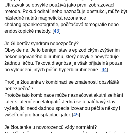
Ultrazvuk se obvykle používá jako první zobrazovací
metoda. Pokud odhalí nebo naznačuje obstrukci, může být
následně nutná magnetická rezonance
cholangiopankreatografie, počítačová tomografie nebo
endoskopické metody. [
43
]
Je Gilbertův syndrom nebezpečný?
Obvykle ne. Je to benigní stav s epizodickým zvýšením
nekonjugovaného bilirubinu, který obvykle nevyžaduje
žádnou léčbu. Taková diagnóza je však přijatelná pouze
po vyloučení jiných příčin hyperbilirubinemie. [
44
]
Proč je žloutenka v kombinaci se zmateností obzvláště
nebezpečná?
Protože tato kombinace může naznačovat akutní selhání
jater s jaterní encefalopatií. Jedná se o naléhavý stav
vyžadující neodkladnou specializovanou péči a někdy i
vyšetření pro transplantaci jater. [
45
]
Je žloutenka u novorozenců vždy normální?