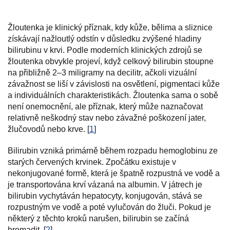
Žloutenka je klinický příznak, kdy kůže, bělima a sliznice
získávají nažloutlý odstín v důsledku zvýšené hladiny
bilirubinu v krvi. Podle moderních klinických zdrojů se
žloutenka obvykle projeví, když celkový bilirubin stoupne
na přibližně 2–3 miligramy na decilitr, ačkoli vizuální
závažnost se liší v závislosti na osvětlení, pigmentaci kůže
a individuálních charakteristikách. Žloutenka sama o sobě
není onemocnění, ale příznak, který může naznačovat
relativně neškodný stav nebo závažné poškození jater,
žlučovodů nebo krve. [
1
]
Bilirubin vzniká primárně během rozpadu hemoglobinu ze
starých červených krvinek. Zpočátku existuje v
nekonjugované formě, která je špatně rozpustná ve vodě a
je transportována krví vázaná na albumin. V játrech je
bilirubin vychytáván hepatocyty, konjugován, stává se
rozpustným ve vodě a poté vylučován do žluči. Pokud je
některý z těchto kroků narušen, bilirubin se začíná
hromadit. [
2
]