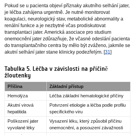
Pokud se u pacienta objeví příznaky akutního selhání jater,
je léčba zahájena urgentně. Je nutné monitorovat
koagulaci, neurologický stav, metabolické abnormality a
renální funkce a je nezbytné včas prodiskutovat
transplantaci jater. Americká asociace pro studium
onemocnění jater zdůrazňuje, že včasné odeslání pacienta
do transplantačního centra by mělo být zváženo, jakmile se
akutní selhání jater stane klinicky podezřelým. [
31
]
Tabulka 5. Léčba v závislosti na příčině
žloutenky
Příčina
Základní přístup
Hemolýza
Léčba základní hematologické příčiny
Akutní virová
Potvrzení etiologie a léčba podle profilu
hepatitida
specifického viru
Poškození jater
Vysazení léku, který způsobil příčinu
vyvolané léky
onemocnění, a posouzení závažnosti