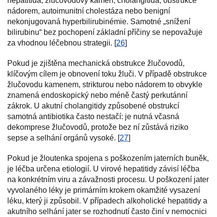
hepatitida, žlučovodový kámen, cholangitida, obstrukce
nádorem, autoimunitní cholestáza nebo benigní
nekonjugovaná hyperbilirubinémie. Samotné „snížení
bilirubinu“ bez pochopení základní příčiny se nepovažuje
za vhodnou léčebnou strategii. [
26
]
Pokud je zjištěna mechanická obstrukce žlučovodů,
klíčovým cílem je obnovení toku žluči. V případě obstrukce
žlučovodu kamenem, strikturou nebo nádorem to obvykle
znamená endoskopický nebo méně častý perkutánní
zákrok. U akutní cholangitidy způsobené obstrukcí
samotná antibiotika často nestačí: je nutná včasná
dekomprese žlučovodů, protože bez ní zůstává riziko
sepse a selhání orgánů vysoké. [
27
]
Pokud je žloutenka spojena s poškozením jaterních buněk,
je léčba určena etiologií. U virové hepatitidy závisí léčba
na konkrétním viru a závažnosti procesu. U poškození jater
vyvolaného léky je primárním krokem okamžité vysazení
léku, který ji způsobil. V případech alkoholické hepatitidy a
akutního selhání jater se rozhodnutí často činí v nemocnici