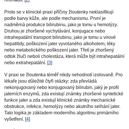
Proto se v klinické praxi příčiny žloutenky neklasifikují
podle barvy kůže, ale podle mechanismu. První je
nadměrná produkce bilirubinu, jako je tomu u hemolýzy.
Druhou je zhoršené vychytávání, konjugace nebo
intrahepatální transport bilirubinu, jako je tomu u virové
hepatitidy, poškození jater vyvolaného alkoholem, léky
nebo metabolického poškození jater. Třetí je zhoršený
odtok žluči neboli cholestáza, která může být intrahepatální
nebo extrahepatální. [
3
]
V praxi se žloutenka téměř nikdy nehodnotí izolovaně. Pro
lékaře jsou důležité čtyři otázky: zda převládá
nekonjugovaný nebo konjugovaný bilirubin, jaký je profil
jaterních enzymů, zda existují známky zhoršené syntetické
funkce jater a zda existují klinické známky mechanické
obstrukce, infekce, hemolýzy nebo akutního selhání jater.
Tato logika je základem moderního algoritmu primárního
vyšetření. [
4
]