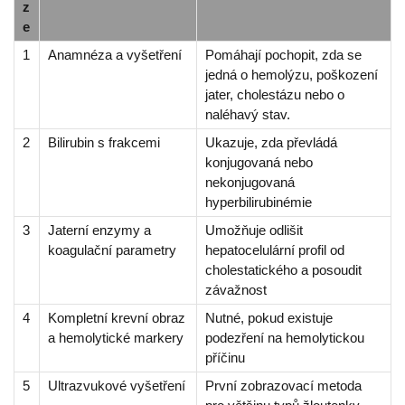
z
e
1
Anamnéza a vyšetření
Pomáhají pochopit, zda se
jedná o hemolýzu, poškození
jater, cholestázu nebo o
naléhavý stav.
2
Bilirubin s frakcemi
Ukazuje, zda převládá
konjugovaná nebo
nekonjugovaná
hyperbilirubinémie
3
Jaterní enzymy a
Umožňuje odlišit
koagulační parametry
hepatocelulární profil od
cholestatického a posoudit
závažnost
4
Kompletní krevní obraz
Nutné, pokud existuje
a hemolytické markery
podezření na hemolytickou
příčinu
5
Ultrazvukové vyšetření
První zobrazovací metoda