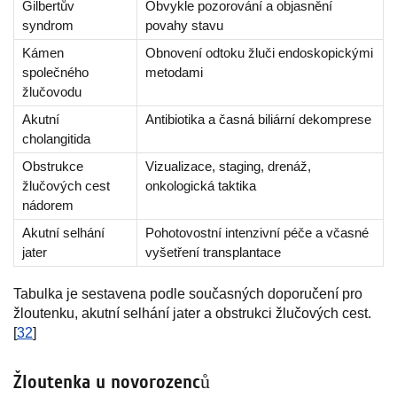
Gilbertův
Obvykle pozorování a objasnění
syndrom
povahy stavu
Kámen
Obnovení odtoku žluči endoskopickými
společného
metodami
žlučovodu
Akutní
Antibiotika a časná biliární dekomprese
cholangitida
Obstrukce
Vizualizace, staging, drenáž,
žlučových cest
onkologická taktika
nádorem
Akutní selhání
Pohotovostní intenzivní péče a včasné
jater
vyšetření transplantace
Tabulka je sestavena podle současných doporučení pro
žloutenku, akutní selhání jater a obstrukci žlučových cest.
[
32
]
Žloutenka u novorozenců