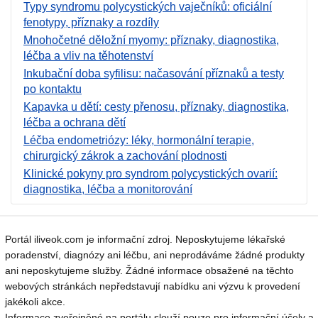
Typy syndromu polycystických vaječníků: oficiální
fenotypy, příznaky a rozdíly
Mnohočetné děložní myomy: příznaky, diagnostika,
léčba a vliv na těhotenství
Inkubační doba syfilisu: načasování příznaků a testy
po kontaktu
Kapavka u dětí: cesty přenosu, příznaky, diagnostika,
léčba a ochrana dětí
Léčba endometriózy: léky, hormonální terapie,
chirurgický zákrok a zachování plodnosti
Klinické pokyny pro syndrom polycystických ovarií:
diagnostika, léčba a monitorování
Portál iliveok.com je informační zdroj. Neposkytujeme lékařské
poradenství, diagnózy ani léčbu, ani neprodáváme žádné produkty
ani neposkytujeme služby. Žádné informace obsažené na těchto
webových stránkách nepředstavují nabídku ani výzvu k provedení
jakékoli akce.
Informace zveřejněné na portálu slouží pouze pro informační účely a