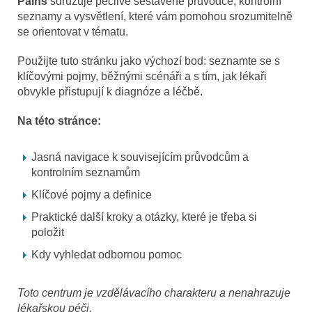
Pains
sdružuje pečlivě sestavené průvodce, kontrolní
seznamy a vysvětlení, které vám pomohou srozumitelně
se orientovat v tématu.
Použijte tuto stránku jako výchozí bod: seznamte se s
klíčovými pojmy, běžnými scénáři a s tím, jak lékaři
obvykle přistupují k diagnóze a léčbě.
Na této stránce:
Jasná navigace k souvisejícím průvodcům a
kontrolním seznamům
Klíčové pojmy a definice
Praktické další kroky a otázky, které je třeba si
položit
Kdy vyhledat odbornou pomoc
Toto centrum je vzdělávacího charakteru a nenahrazuje
lékařskou péči.