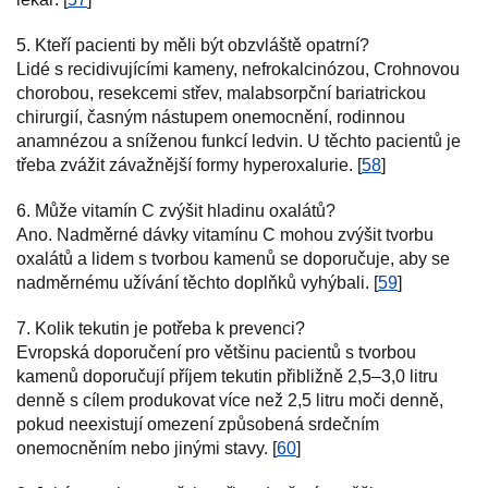
5. Kteří pacienti by měli být obzvláště opatrní?
Lidé s recidivujícími kameny, nefrokalcinózou, Crohnovou
chorobou, resekcemi střev, malabsorpční bariatrickou
chirurgií, časným nástupem onemocnění, rodinnou
anamnézou a sníženou funkcí ledvin. U těchto pacientů je
třeba zvážit závažnější formy hyperoxalurie. [
58
]
6. Může vitamín C zvýšit hladinu oxalátů?
Ano. Nadměrné dávky vitamínu C mohou zvýšit tvorbu
oxalátů a lidem s tvorbou kamenů se doporučuje, aby se
nadměrnému užívání těchto doplňků vyhýbali. [
59
]
7. Kolik tekutin je potřeba k prevenci?
Evropská doporučení pro většinu pacientů s tvorbou
kamenů doporučují příjem tekutin přibližně 2,5–3,0 litru
denně s cílem produkovat více než 2,5 litru moči denně,
pokud neexistují omezení způsobená srdečním
onemocněním nebo jinými stavy. [
60
]