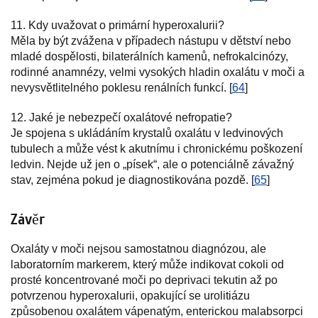
11. Kdy uvažovat o primární hyperoxalurii?
Měla by být zvážena v případech nástupu v dětství nebo
mladé dospělosti, bilaterálních kamenů, nefrokalcinózy,
rodinné anamnézy, velmi vysokých hladin oxalátu v moči a
nevysvětlitelného poklesu renálních funkcí. [
64
]
12. Jaké je nebezpečí oxalátové nefropatie?
Je spojena s ukládáním krystalů oxalátu v ledvinových
tubulech a může vést k akutnímu i chronickému poškození
ledvin. Nejde už jen o „písek“, ale o potenciálně závažný
stav, zejména pokud je diagnostikována pozdě. [
65
]
Závěr
Oxaláty v moči nejsou samostatnou diagnózou, ale
laboratorním markerem, který může indikovat cokoli od
prosté koncentrované moči po deprivaci tekutin až po
potvrzenou hyperoxalurii, opakující se urolitiázu
způsobenou oxalátem vápenatým, enterickou malabsorpci