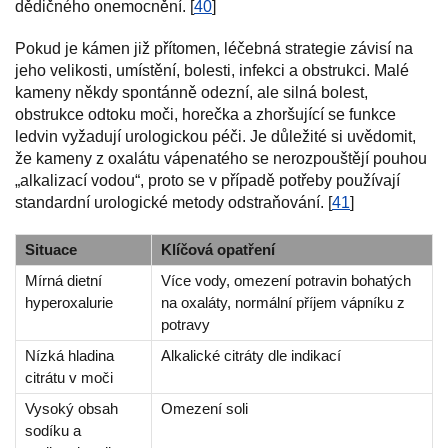
dědičného onemocnění. [
40
]
Pokud je kámen již přítomen, léčebná strategie závisí na
jeho velikosti, umístění, bolesti, infekci a obstrukci. Malé
kameny někdy spontánně odezní, ale silná bolest,
obstrukce odtoku moči, horečka a zhoršující se funkce
ledvin vyžadují urologickou péči. Je důležité si uvědomit,
že kameny z oxalátu vápenatého se nerozpouštějí pouhou
„alkalizací vodou“, proto se v případě potřeby používají
standardní urologické metody odstraňování. [
41
]
Situace
Klíčová opatření
Mírná dietní
Více vody, omezení potravin bohatých
hyperoxalurie
na oxaláty, normální příjem vápníku z
potravy
Nízká hladina
Alkalické citráty dle indikací
citrátu v moči
Vysoký obsah
Omezení soli
sodíku a