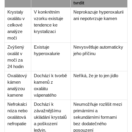
tvrdit
Krystaly
V konkrétním
Neprokazuje hyperoxalurii
oxalátu v
vzorku existuje
ani nepotvrzuje kamen
celkové
tendence ke
analýze
krystalizaci
moči
Zvýšený
Existuje
Nevysvětluje automaticky
oxalát v
hyperoxalurie
jeho příčinu
moči za
24 hodin
Oxalátový
Dochází k tvorbě
Neříká, že je to jen jídlo
kámen
kamenů z
analýzou
oxalátu
kamene
vápenatého
Nefrokalci
Dochází k
Neumožňuje rozlišit mezi
nóza nebo
závažnějšímu
primárními a
oxalátová
ukládání krystalů
sekundárními formami
nefropatie
a poškození
bez dodatečného
ledvin.
posouzení