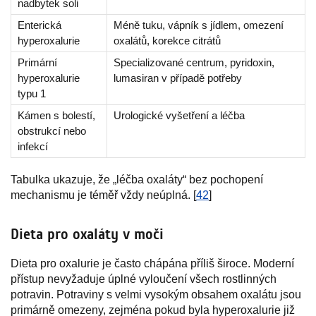
nadbytek soli
Enterická
Méně tuku, vápník s jídlem, omezení
hyperoxalurie
oxalátů, korekce citrátů
Primární
Specializované centrum, pyridoxin,
hyperoxalurie
lumasiran v případě potřeby
typu 1
Kámen s bolestí,
Urologické vyšetření a léčba
obstrukcí nebo
infekcí
Tabulka ukazuje, že „léčba oxaláty“ bez pochopení
mechanismu je téměř vždy neúplná. [
42
]
Dieta pro oxaláty v moči
Dieta pro oxalurie je často chápána příliš široce. Moderní
přístup nevyžaduje úplné vyloučení všech rostlinných
potravin. Potraviny s velmi vysokým obsahem oxalátu jsou
primárně omezeny, zejména pokud byla hyperoxalurie již