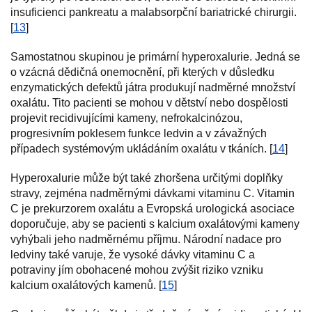
insuficienci pankreatu a malabsorpční bariatrické chirurgii.
[
13
]
Samostatnou skupinou je primární hyperoxalurie. Jedná se
o vzácná dědičná onemocnění, při kterých v důsledku
enzymatických defektů játra produkují nadměrné množství
oxalátu. Tito pacienti se mohou v dětství nebo dospělosti
projevit recidivujícími kameny, nefrokalcinózou,
progresivním poklesem funkce ledvin a v závažných
případech systémovým ukládáním oxalátu v tkáních. [
14
]
Hyperoxalurie může být také zhoršena určitými doplňky
stravy, zejména nadměrnými dávkami vitaminu C. Vitamin
C je prekurzorem oxalátu a Evropská urologická asociace
doporučuje, aby se pacienti s kalcium oxalátovými kameny
vyhýbali jeho nadměrnému příjmu. Národní nadace pro
ledviny také varuje, že vysoké dávky vitaminu C a
potraviny jím obohacené mohou zvýšit riziko vzniku
kalcium oxalátových kamenů. [
15
]