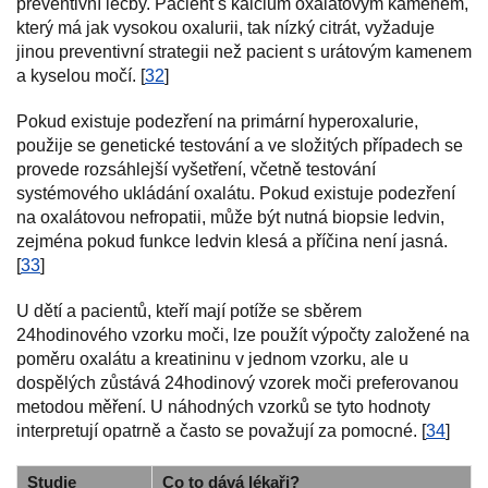
preventivní léčby. Pacient s kalcium oxalátovým kamenem,
který má jak vysokou oxalurii, tak nízký citrát, vyžaduje
jinou preventivní strategii než pacient s urátovým kamenem
a kyselou močí. [
32
]
Pokud existuje podezření na primární hyperoxalurie,
použije se genetické testování a ve složitých případech se
provede rozsáhlejší vyšetření, včetně testování
systémového ukládání oxalátu. Pokud existuje podezření
na oxalátovou nefropatii, může být nutná biopsie ledvin,
zejména pokud funkce ledvin klesá a příčina není jasná.
[
33
]
U dětí a pacientů, kteří mají potíže se sběrem
24hodinového vzorku moči, lze použít výpočty založené na
poměru oxalátu a kreatininu v jednom vzorku, ale u
dospělých zůstává 24hodinový vzorek moči preferovanou
metodou měření. U náhodných vzorků se tyto hodnoty
interpretují opatrně a často se považují za pomocné. [
34
]
Studie
Co to dává lékaři?