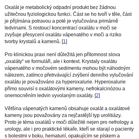
Oxalát je metabolický odpadní produkt bez žádnou
užitečnou fyziologickou funkci. Část se ho tvoří v těle, část
je přijímána potravou a poté je vylučována primárně
ledvinami. S rostoucí koncentrací oxalátu v moči se
zvyšuje přesycení oxalátu vápenatého v moči a riziko
tvorby krystalů a kamenů. [
1
]
Pro klinickou praxi není důležitá jen přítomnost slova
„oxaláty“ ve formuláři, ale i kontext. Krystaly oxalátu
vápenatého v močovém sedimentu mohou být náhodným
nálezem, zatímco přetrvávající zvýšení denního vylučování
oxalátu je považováno za hyperoxalurie. Hyperoxalurie
přímo souvisí s oxalátovými kameny, nefrokalcinózou a
onemocněním ledvin vyvolaným oxaláty. [
2
]
Většina vápenatých kamenů obsahuje oxalát a oxalátové
kameny jsou považovány za nejčastější typ urolitiázy.
Proto je téma oxalátů v moči důležité nejen pro nefrology a
urology, ale i pro praktické lékaře, kteří se starají o pacienty
s bolestmi v boku, hematurií, opakujícím se pískem a