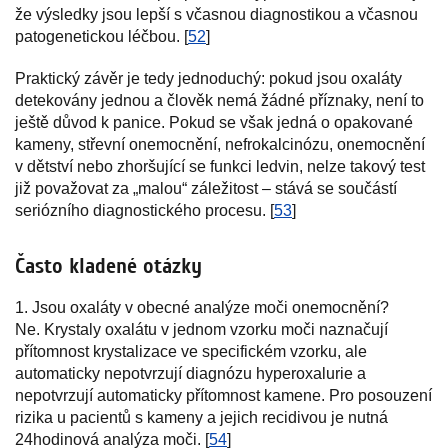
že výsledky jsou lepší s včasnou diagnostikou a včasnou
patogenetickou léčbou. [
52
]
Praktický závěr je tedy jednoduchý: pokud jsou oxaláty
detekovány jednou a člověk nemá žádné příznaky, není to
ještě důvod k panice. Pokud se však jedná o opakované
kameny, střevní onemocnění, nefrokalcinózu, onemocnění
v dětství nebo zhoršující se funkci ledvin, nelze takový test
již považovat za „malou“ záležitost – stává se součástí
seriózního diagnostického procesu. [
53
]
Často kladené otázky
1. Jsou oxaláty v obecné analýze moči onemocnění?
Ne. Krystaly oxalátu v jednom vzorku moči naznačují
přítomnost krystalizace ve specifickém vzorku, ale
automaticky nepotvrzují diagnózu hyperoxalurie a
nepotvrzují automaticky přítomnost kamene. Pro posouzení
rizika u pacientů s kameny a jejich recidivou je nutná
24hodinová analýza moči. [
54
]