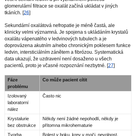
glomerulární filtrace se oxalát začíná ukládat v jiných
tkáních. [
26
]
Sekundární oxalátová nefropatie je méně častá, ale
klinicky velmi významná. Je spojena s ukládáním krystalů
oxalátu vápenatého v ledvinových tubulech a je
doprovázena akutním a/nebo chronickým poklesem funkce
ledvin, intersticiálním zánětem a fibrózou. Systematická
data ukazují, že uzdravení není dosaženo u všech
pacientů, proto je včasné rozpoznání nezbytné. [
27
]
Fáze
Co může pacient cítit
problému
Izolovaný
Často nic
laboratorní
nález
Krystalurie
Někdy není žádné nepohodlí, někdy je
bez obstrukce
přítomna mikrohematurie
Tvorba
Bolest v boku, krev v moči, nevolnost,