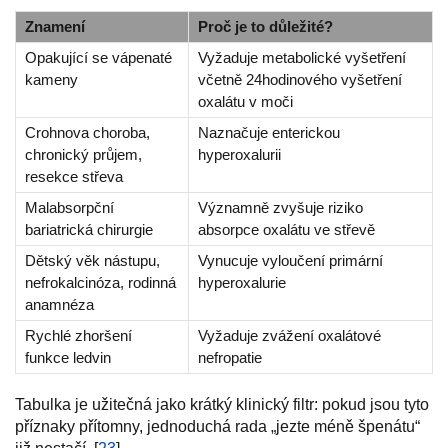
Znamení
Proč je to důležité?
Opakující se vápenaté
Vyžaduje metabolické vyšetření
kameny
včetně 24hodinového vyšetření
oxalátu v moči
Crohnova choroba,
Naznačuje enterickou
chronický průjem,
hyperoxalurii
resekce střeva
Malabsorpční
Významně zvyšuje riziko
bariatrická chirurgie
absorpce oxalátu ve střevě
Dětský věk nástupu,
Vynucuje vyloučení primární
nefrokalcinóza, rodinná
hyperoxalurie
anamnéza
Rychlé zhoršení
Vyžaduje zvážení oxalátové
funkce ledvin
nefropatie
Tabulka je užitečná jako krátký klinický filtr: pokud jsou tyto
příznaky přítomny, jednoduchá rada „jezte méně špenátu“