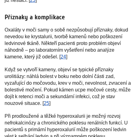
již nestačí. [
23
]
Příznaky a komplikace
Oxaláty v moči samy o sobě nezpůsobují příznaky, dokud
nevedou ke krystalurii, tvorbě kamenů nebo poškození
ledvinové tkáně. Někteří pacienti proto problém objeví
náhodně – po laboratorním vyšetření nebo analýze
kamene, který již odešel. [
24
]
Když se vytvoří kameny, objeví se typické příznaky
urolitiázy: náhlá bolest v boku nebo dolní části zad,
vyzařující do močovodu, krev v moči, nevolnost, zvracení a
bolestivé močení. Pokud kámen ucpe močové cesty, může
dojít k retenci moči a sekundární infekci, což je stav
nouzové situace. [
25
]
Při prodloužené a těžké hyperoxalurii je možný rozvoj
nefrokalcinózy a chronického poklesu renálních funkcí. U
pacientů s primární hyperoxalurií může poškození ledvin
vést k selhání ledvin a při významném poklesu