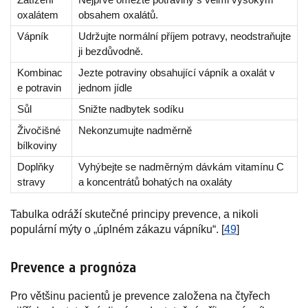
oxalátem
obsahem oxalátů.
Vápník
Udržujte normální příjem potravy, neodstraňujte
ji bezdůvodně.
Kombinac
Jezte potraviny obsahující vápník a oxalát v
e potravin
jednom jídle
Sůl
Snižte nadbytek sodíku
Živočišné
Nekonzumujte nadměrně
bílkoviny
Doplňky
Vyhýbejte se nadměrným dávkám vitamínu C
stravy
a koncentrátů bohatých na oxaláty
Tabulka odráží skutečné principy prevence, a nikoli
populární mýty o „úplném zákazu vápníku“. [
49
]
Prevence a prognóza
Pro většinu pacientů je prevence založena na čtyřech