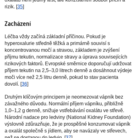
rizik. [
35
]
Zacházení
Léčba vždy začíná základní příčinou. Pokud je
hyperoxalurie středně těžká a primárně souvisí s
koncentrovanou močí a stravou, základem je zvýšení
příjmu tekutin, normalizace stravy a úprava souvisejících
rizikových faktorů. Evropské směrnice doporučují udržovat
příjem tekutin na 2,5–3,0 litrech denně a dosáhnout výdeje
moči více než 2,5 litru denně, pokud to stav pacienta
dovolí. [
36
]
Druhým klíčovým principem je neomezovat vápník bez
závažného důvodu. Normální příjem vápníku, přibližně
1,0–1,2 g denně, snižuje vstřebávání oxalátu ve střevě.
Národní nadace pro ledviny (National Kidney Foundation)
výslovně zdůrazňuje, že je prospěšné konzumovat vápník
a oxalát společně s jídlem, aby se navázaly ve střevech,
než se dostanou do ledvin. [
37
]