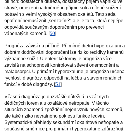
pilířích: dostatečná diuréza, dostatečný příjem vápníku ve
stravě, omezení nadměrného příjmu soli a cílené snížení
potravin s velmi vysokým obsahem oxalátů. Tato sada
opatření nemusí znít „senzačně“, ale je to ta, která nejlépe
odpovídá současným doporučením pro prevenci
vápenatých kamenů. [
50
]
Prognóza závisí na příčině. Při mírné dietní hyperoxalurii a
dobrém dodržování doporučení lze riziko recidivy kamenů
významně snížit. U enterické formy je prognóza více
závislá na schopnosti kontrolovat střevní onemocnění a
malabsorpci. U primární hyperoxalurie je prognóza určena
rychlostí diagnózy, odpovědí na léčbu a stavem renálních
funkcí v době diagnózy. [
51
]
Včasná diagnóza je obzvláště důležitá u vzácných
dědičných forem a u oxalátové nefropatie. V těchto
situacích znamená zpoždění nejen vznik nových kamenů,
ale také riziko nevratného poklesu funkce ledvin.
Systematické přehledy sekundární oxalátové nefropatie a
současné směrnice pro primární hyperoxalurie zdůrazňují,