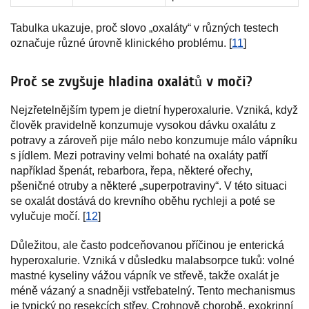
Tabulka ukazuje, proč slovo „oxaláty“ v různých testech
označuje různé úrovně klinického problému. [
11
]
Proč se zvyšuje hladina oxalátů v moči?
Nejzřetelnějším typem je dietní hyperoxalurie. Vzniká, když
člověk pravidelně konzumuje vysokou dávku oxalátu z
potravy a zároveň pije málo nebo konzumuje málo vápníku
s jídlem. Mezi potraviny velmi bohaté na oxaláty patří
například špenát, rebarbora, řepa, některé ořechy,
pšeničné otruby a některé „superpotraviny“. V této situaci
se oxalát dostává do krevního oběhu rychleji a poté se
vylučuje močí. [
12
]
Důležitou, ale často podceňovanou příčinou je enterická
hyperoxalurie. Vzniká v důsledku malabsorpce tuků: volné
mastné kyseliny vážou vápník ve střevě, takže oxalát je
méně vázaný a snadněji vstřebatelný. Tento mechanismus
je typický po resekcích střev, Crohnově chorobě, exokrinní