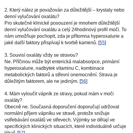
2. Který nález je považován za důležitější – krystaly nebo
denní vylučování oxalátu?
Pro skutečné klinické posouzení je mnohem důležitější
denní vylučování oxalátu a celý 24hodinový profil moči. To
nám umožňuje pochopit, zda je přítomna hyperoxalurie a
jaké další faktory přispívají k tvorbě kamenů. [
55
]
3. Souvisí oxaláty vždy se stravou?
Ne. Příčinou může být enterická malabsorpce, primární
hyperoxalurie, nadbytek vitaminu C, kombinace
metabolických faktorů a střevní onemocnění. Strava je
důležitým faktorem, ale ne jediným. [
56
]
4. Mám vyloučit vápník ze stravy, pokud mám v moči
oxaláty?
Obecně ne. Současná doporučení doporučují udržovat
normální příjem vápníku ve stravě, protože snižuje
vstřebávání oxalátů ve střevech. Výjimky se dělají ve
specifických klinických situacích, které individuálně určuje
lékař. [
57
]