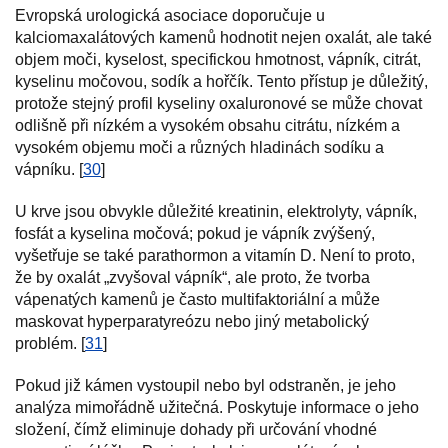
Evropská urologická asociace doporučuje u
kalciomaxalátových kamenů hodnotit nejen oxalát, ale také
objem moči, kyselost, specifickou hmotnost, vápník, citrát,
kyselinu močovou, sodík a hořčík. Tento přístup je důležitý,
protože stejný profil kyseliny oxaluronové se může chovat
odlišně při nízkém a vysokém obsahu citrátu, nízkém a
vysokém objemu moči a různých hladinách sodíku a
vápníku. [
30
]
U krve jsou obvykle důležité kreatinin, elektrolyty, vápník,
fosfát a kyselina močová; pokud je vápník zvýšený,
vyšetřuje se také parathormon a vitamín D. Není to proto,
že by oxalát „zvyšoval vápník“, ale proto, že tvorba
vápenatých kamenů je často multifaktoriální a může
maskovat hyperparatyreózu nebo jiný metabolický
problém. [
31
]
Pokud již kámen vystoupil nebo byl odstraněn, je jeho
analýza mimořádně užitečná. Poskytuje informace o jeho
složení, čímž eliminuje dohady při určování vhodné