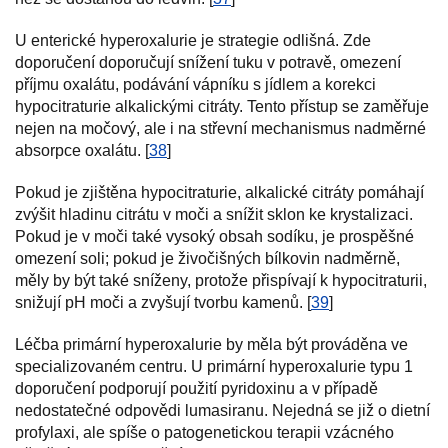
U enterické hyperoxalurie je strategie odlišná. Zde
doporučení doporučují snížení tuku v potravě, omezení
příjmu oxalátu, podávání vápníku s jídlem a korekci
hypocitraturie alkalickými citráty. Tento přístup se zaměřuje
nejen na močový, ale i na střevní mechanismus nadměrné
absorpce oxalátu. [
38
]
Pokud je zjištěna hypocitraturie, alkalické citráty pomáhají
zvýšit hladinu citrátu v moči a snížit sklon ke krystalizaci.
Pokud je v moči také vysoký obsah sodíku, je prospěšné
omezení soli; pokud je živočišných bílkovin nadměrně,
měly by být také sníženy, protože přispívají k hypocitraturii,
snižují pH moči a zvyšují tvorbu kamenů. [
39
]
Léčba primární hyperoxalurie by měla být prováděna ve
specializovaném centru. U primární hyperoxalurie typu 1
doporučení podporují použití pyridoxinu a v případě
nedostatečné odpovědi lumasiranu. Nejedná se již o dietní
profylaxi, ale spíše o patogenetickou terapii vzácného