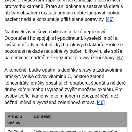
pro tvorbu kamenů. Proto ani dokonale sestavená dieta s
nízkým obsahem oxalátů nemusí dobře fungovat, pokud
pacient nadále konzumuje příliš slané potraviny. [
46
]
Nadbytek živočišných bílkovin je také nepříznivý.
Doporučení ho spojují s hypocitraturií, kyselejší močí a
zvýšením řady metabolických rizikových faktorů. Proto se
pozornost neklade na úplné vyloučení bílkovin, ale spíše
na eliminaci nadměrné konzumace a vyvážení stravy. [
47
]
A konečně, buďte opatrní s doplňky stravy a „zdravotními
prášky“. Velké dávky vitamínu C, některé zelené
koncentráty, prášky obsahující rebarboru, špenát a některé
druhy koření mohou výrazně zvýšit množství oxalátů. Pro
osoby tvořící kameny je to mnohem nebezpečnější než
běžná, mírná a vyvážená zeleninová strava. [
48
]
Princip
Co dělat
výživy
Zatížení
Nejprve omezte potraviny s velmi vysokým