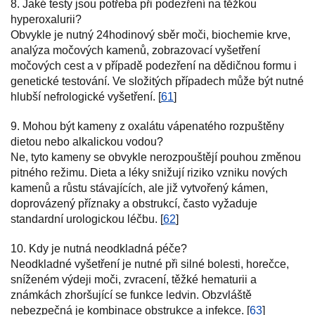
8. Jaké testy jsou potřeba při podezření na těžkou
hyperoxalurii?
Obvykle je nutný 24hodinový sběr moči, biochemie krve,
analýza močových kamenů, zobrazovací vyšetření
močových cest a v případě podezření na dědičnou formu i
genetické testování. Ve složitých případech může být nutné
hlubší nefrologické vyšetření. [
61
]
9. Mohou být kameny z oxalátu vápenatého rozpuštěny
dietou nebo alkalickou vodou?
Ne, tyto kameny se obvykle nerozpouštějí pouhou změnou
pitného režimu. Dieta a léky snižují riziko vzniku nových
kamenů a růstu stávajících, ale již vytvořený kámen,
doprovázený příznaky a obstrukcí, často vyžaduje
standardní urologickou léčbu. [
62
]
10. Kdy je nutná neodkladná péče?
Neodkladné vyšetření je nutné při silné bolesti, horečce,
sníženém výdeji moči, zvracení, těžké hematurii a
známkách zhoršující se funkce ledvin. Obzvláště
nebezpečná je kombinace obstrukce a infekce. [
63
]