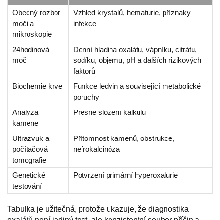
Obecný rozbor
Vzhled krystalů, hematurie, příznaky
moči a
infekce
mikroskopie
24hodinová
Denní hladina oxalátu, vápníku, citrátu,
moč
sodíku, objemu, pH a dalších rizikových
faktorů
Biochemie krve
Funkce ledvin a související metabolické
poruchy
Analýza
Přesné složení kalkulu
kamene
Ultrazvuk a
Přítomnost kamenů, obstrukce,
počítačová
nefrokalcinóza
tomografie
Genetické
Potvrzení primární hyperoxalurie
testování
Tabulka je užitečná, protože ukazuje, že diagnostika
oxalátů není jediný test, ale konzistentní soubor příčin a