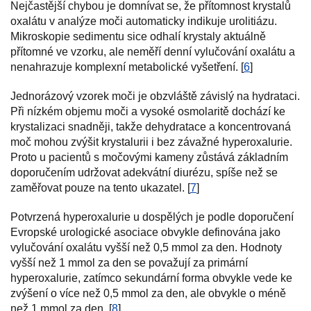
Nejčastější chybou je domnívat se, že přítomnost krystalů
oxalátu v analýze moči automaticky indikuje urolitiázu.
Mikroskopie sedimentu sice odhalí krystaly aktuálně
přítomné ve vzorku, ale neměří denní vylučování oxalátu a
nenahrazuje komplexní metabolické vyšetření. [
6
]
Jednorázový vzorek moči je obzvláště závislý na hydrataci.
Při nízkém objemu moči a vysoké osmolaritě dochází ke
krystalizaci snadněji, takže dehydratace a koncentrovaná
moč mohou zvýšit krystalurii i bez závažné hyperoxalurie.
Proto u pacientů s močovými kameny zůstává základním
doporučením udržovat adekvátní diurézu, spíše než se
zaměřovat pouze na tento ukazatel. [
7
]
Potvrzená hyperoxalurie u dospělých je podle doporučení
Evropské urologické asociace obvykle definována jako
vylučování oxalátu vyšší než 0,5 mmol za den. Hodnoty
vyšší než 1 mmol za den se považují za primární
hyperoxalurie, zatímco sekundární forma obvykle vede ke
zvýšení o více než 0,5 mmol za den, ale obvykle o méně
než 1 mmol za den. [
8
]