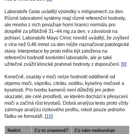
Laboratoře často uvádějí výsledky v miligramech za den.
Různé laboratorní systémy mají různé referenční hodnoty,
ale mnoho z nich považuje horní hranici normálu pro
dospělé za přibližně 31–44 mg za den, v závislosti na
pohlaví. Laboratoře Mayo Clinic rovněž uvádějí, že zvýšení
o více než 0,46 mmol za den může naznačovat patologické
stavy. Interpretace by proto měla být založena na
referenční hodnotě konkrétní laboratoře, ale je také
užitečné zvážit klinické prahové hodnoty z doporučení. [
9
]
Konečně, oxaláty v moči nelze hodnotit odděleně od
objemu moči, vápníku, citrátu, sodíku, kyseliny močové a
kyselosti. Pro tvorbu kamenů není důležitý jen jeden
ukazatel, ale celé prostředí, ve kterém dochází k přesycení
moči a začíná růst krystalů. Dobrá analýza testu proto vždy
zahrnuje analýzu rizikového profilu, nikoli pouze jednoho
řádku ve formuláři. [
10
]
Nalézt
Co to znamená?
Co nám nedovoluje