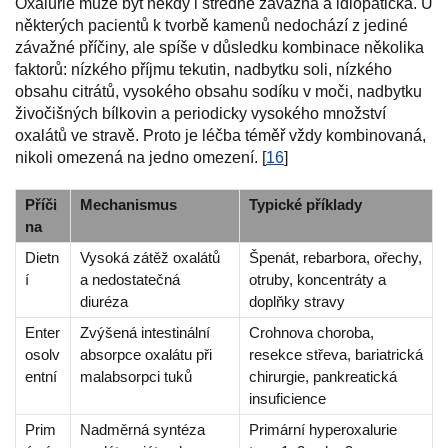
Oxalurie může být někdy i středně závažná a idiopatická. U
některých pacientů k tvorbě kamenů nedochází z jediné
závažné příčiny, ale spíše v důsledku kombinace několika
faktorů: nízkého příjmu tekutin, nadbytku soli, nízkého
obsahu citrátů, vysokého obsahu sodíku v moči, nadbytku
živočišných bílkovin a periodicky vysokého množství
oxalátů ve stravě. Proto je léčba téměř vždy kombinovaná,
nikoli omezená na jedno omezení. [
16
]
Příči
Mechanismus
Typické příklady
na
Dietn
Vysoká zátěž oxalátů
Špenát, rebarbora, ořechy,
í
a nedostatečná
otruby, koncentráty a
diuréza
doplňky stravy
Enter
Zvýšená intestinální
Crohnova choroba,
osolv
absorpce oxalátu při
resekce střeva, bariatrická
entní
malabsorpci tuků
chirurgie, pankreatická
insuficience
Prim
Nadměrná syntéza
Primární hyperoxalurie