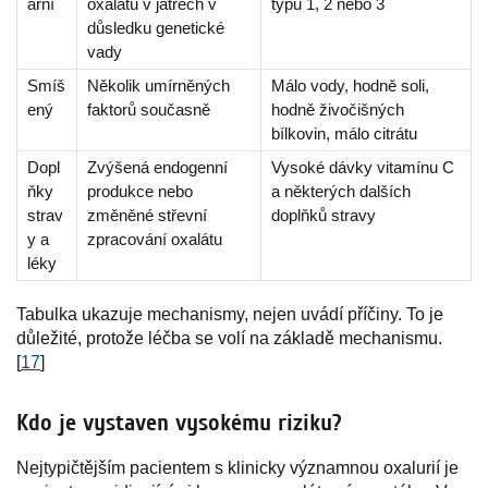
ární
oxalátu v játrech v
typu 1, 2 nebo 3
důsledku genetické
vady
Smíš
Několik umírněných
Málo vody, hodně soli,
ený
faktorů současně
hodně živočišných
bílkovin, málo citrátu
Dopl
Zvýšená endogenní
Vysoké dávky vitamínu C
ňky
produkce nebo
a některých dalších
strav
změněné střevní
doplňků stravy
y a
zpracování oxalátu
léky
Tabulka ukazuje mechanismy, nejen uvádí příčiny. To je
důležité, protože léčba se volí na základě mechanismu.
[
17
]
Kdo je vystaven vysokému riziku?
Nejtypičtějším pacientem s klinicky významnou oxalurií je