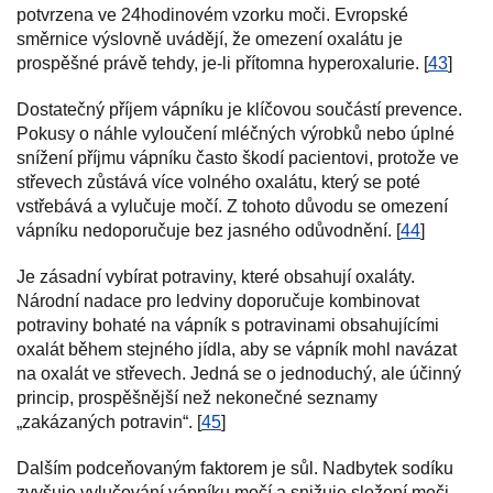
potvrzena ve 24hodinovém vzorku moči. Evropské
směrnice výslovně uvádějí, že omezení oxalátu je
prospěšné právě tehdy, je-li přítomna hyperoxalurie. [
43
]
Dostatečný příjem vápníku je klíčovou součástí prevence.
Pokusy o náhle vyloučení mléčných výrobků nebo úplné
snížení příjmu vápníku často škodí pacientovi, protože ve
střevech zůstává více volného oxalátu, který se poté
vstřebává a vylučuje močí. Z tohoto důvodu se omezení
vápníku nedoporučuje bez jasného odůvodnění. [
44
]
Je zásadní vybírat potraviny, které obsahují oxaláty.
Národní nadace pro ledviny doporučuje kombinovat
potraviny bohaté na vápník s potravinami obsahujícími
oxalát během stejného jídla, aby se vápník mohl navázat
na oxalát ve střevech. Jedná se o jednoduchý, ale účinný
princip, prospěšnější než nekonečné seznamy
„zakázaných potravin“. [
45
]
Dalším podceňovaným faktorem je sůl. Nadbytek sodíku
zvyšuje vylučování vápníku močí a snižuje složení moči