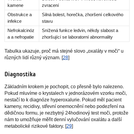
kamene
zvracení
Obstrukce a
Silná bolest, horečka, zhoršení celkového
infekce
stavu
Nefrokalcinóz
Snížená funkce ledvin, někdy slabost a
a a nefropatie
zhoršující se laboratorní abnormality
Tabulka ukazuje, proč má stejné slovo „oxaláty v moči“ u
různých lidí různý význam. [
28
]
Diagnostika
Základním krokem je pochopit, co přesně bylo nalezeno.
Pokud mluvíme o krystalech v jednorázovém vzorku moči,
nestačí to k diagnóze hyperoxalurie. Pokud měl pacient
kameny, recidivy, střevní onemocnění nebo podezření na
dědičnou formu, je nezbytný 24hodinový test moči, protože
nám to umožňuje měřit denní vylučování oxalátu a další
metabolické rizikové faktory. [
29
]