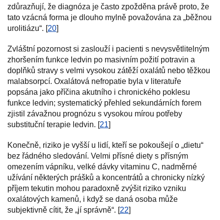
zdůrazňují, že diagnóza je často zpožděna právě proto, že
tato vzácná forma je dlouho mylně považována za „běžnou
urolitiázu“. [
20
]
Zvláštní pozornost si zaslouží i pacienti s nevysvětlitelným
zhoršením funkce ledvin po masivním požití potravin a
doplňků stravy s velmi vysokou zátěží oxalátů nebo těžkou
malabsorpcí. Oxalátová nefropatie byla v literatuře
popsána jako příčina akutního i chronického poklesu
funkce ledvin; systematický přehled sekundárních forem
zjistil závažnou prognózu s vysokou mírou potřeby
substituční terapie ledvin. [
21
]
Konečně, riziko je vyšší u lidí, kteří se pokoušejí o „dietu“
bez řádného sledování. Velmi přísné diety s přísným
omezením vápníku, velké dávky vitaminu C, nadměrné
užívání některých prášků a koncentrátů a chronicky nízký
příjem tekutin mohou paradoxně zvýšit riziko vzniku
oxalátových kamenů, i když se daná osoba může
subjektivně cítit, že „jí správně“. [
22
]