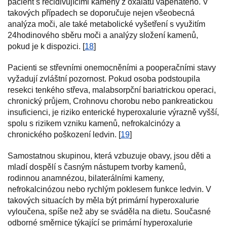
pacient s recidivujícími kameny z oxalátu vápenatého. V
takových případech se doporučuje nejen všeobecná
analýza moči, ale také metabolické vyšetření s využitím
24hodinového sběru moči a analýzy složení kamenů,
pokud je k dispozici. [
18
]
Pacienti se střevními onemocněními a pooperačními stavy
vyžadují zvláštní pozornost. Pokud osoba podstoupila
resekci tenkého střeva, malabsorpční bariatrickou operaci,
chronický průjem, Crohnovu chorobu nebo pankreatickou
insuficienci, je riziko enterické hyperoxalurie výrazně vyšší,
spolu s rizikem vzniku kamenů, nefrokalcinózy a
chronického poškození ledvin. [
19
]
Samostatnou skupinou, která vzbuzuje obavy, jsou děti a
mladí dospělí s časným nástupem tvorby kamenů,
rodinnou anamnézou, bilaterálními kameny,
nefrokalcinózou nebo rychlým poklesem funkce ledvin. V
takových situacích by měla být primární hyperoxalurie
vyloučena, spíše než aby se sváděla na dietu. Současné
odborné směrnice týkající se primární hyperoxalurie