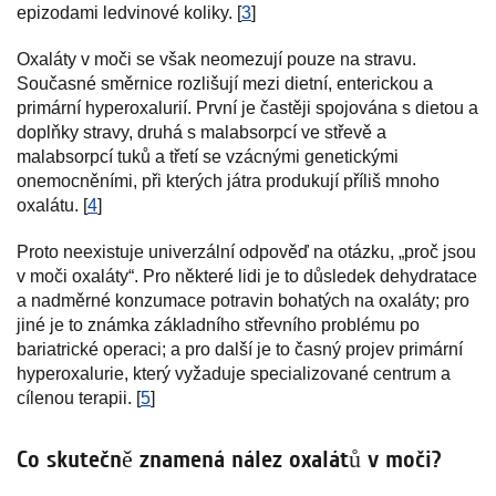
epizodami ledvinové koliky. [
3
]
Oxaláty v moči se však neomezují pouze na stravu.
Současné směrnice rozlišují mezi dietní, enterickou a
primární hyperoxalurií. První je častěji spojována s dietou a
doplňky stravy, druhá s malabsorpcí ve střevě a
malabsorpcí tuků a třetí se vzácnými genetickými
onemocněními, při kterých játra produkují příliš mnoho
oxalátu. [
4
]
Proto neexistuje univerzální odpověď na otázku, „proč jsou
v moči oxaláty“. Pro některé lidi je to důsledek dehydratace
a nadměrné konzumace potravin bohatých na oxaláty; pro
jiné je to známka základního střevního problému po
bariatrické operaci; a pro další je to časný projev primární
hyperoxalurie, který vyžaduje specializované centrum a
cílenou terapii. [
5
]
Co skutečně znamená nález oxalátů v moči?