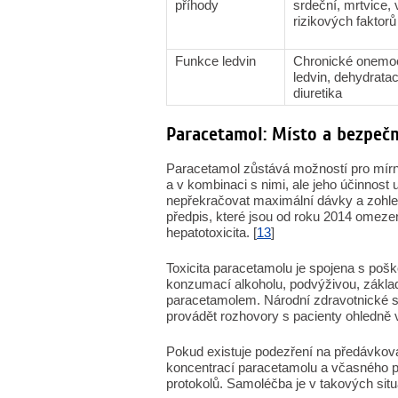
příhody
srdeční, mrtvice, 
rizikových faktorů
Funkce ledvin
Chronické onemo
ledvin, dehydratac
diuretika
Paracetamol: Místo a bezpečn
Paracetamol zůstává možností pro mírnou
a v kombinaci s nimi, ale jeho účinnost
nepřekračovat maximální dávky a zohle
předpis, které jsou od roku 2014 omeze
hepatotoxicita. [
13
]
Toxicita paracetamolu je spojena s po
konzumací alkoholu, podvýživou, zákla
paracetamolem. Národní zdravotnické s
provádět rozhovory s pacienty ohledně v
Pokud existuje podezření na předávkov
koncentrací paracetamolu a včasného p
protokolů. Samoléčba je v takových situa