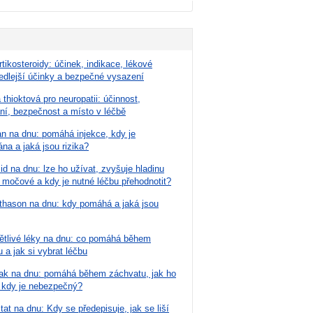
tikosteroidy: účinek, indikace, lékové
edlejší účinky a bezpečné vysazení
racetamol, duloxetin, omezeně
 thioktová pro neuropatii: účinnost,
ní, bezpečnost a místo v léčbě
n, hydroxychlorochin, inhibitory
n na dnu: pomáhá injekce, kdy je
na a jaká jsou rizika?
případě potřeby krátkodobá kúra
d na dnu: lze ho užívat, zvyšuje hladinu
hledem lékaře
 močové a kdy je nutné léčbu přehodnotit?
ekce inhibitory protonové pumpy,
hason na dnu: kdy pomáhá a jaká jsou
nětlivé léky na dnu: co pomáhá během
 a jak si vybrat léčbu
nak na dnu: pomáhá během záchvatu, jak ho
a kdy je nebezpečný?
at na dnu: Kdy se předepisuje, jak se liší