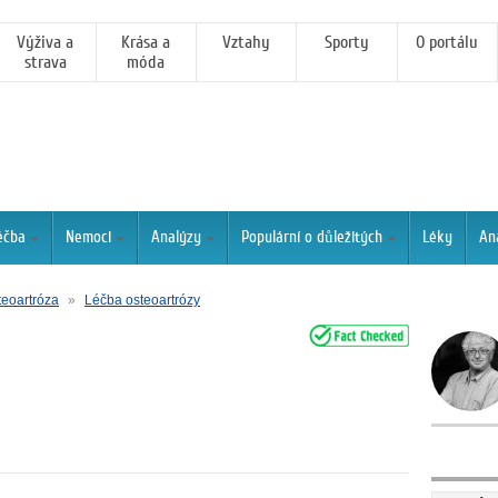
Výživa a
Krása a
Vztahy
Sporty
O portálu
strava
móda
éčba
Nemoci
Analýzy
Populární o důležitých
Léky
An
teoartróza
»
Léčba osteoartrózy