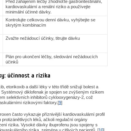
Před zahájením léčby zhodnoťte gastrointestinální,
kardiovaskulární a renální riziko a používejte
minimální účinné dávky.
Kontrolujte celkovou denní dávku, vyhýbejte se
skrytým kombinacím
Zvažte nežádoucí účinky, titrujte dávku
Plán pro ukončení léčby, sledování nežádoucích
účinků
y: účinnost a rizika
, etorikoxib a další léky v této třídě snižují bolest a
ily. Systémový diklofenak je spojen se zvýšeným rizikem
kem selektivních inhibitorů cyklooxygenázy-2, což
skulárními rizikovými faktory.[
9
]
xen často vykazuje příznivější kardiovaskulární profil
 protizánětlivých léků, ačkoli regulační orgány
zení rizika. Vysoké dávky ibuprofenu jsou spojeny s
skulárního rizika, zejména u citlivých pacientů. [
10
]