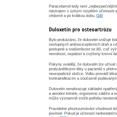
Paracetamol tedy není „nejbezpečnějším l
nástrojem s úzkým rozpětím účinnosti a 
vědomě a po krátkou dobu. [
16
]
Duloxetin pro osteoartrózu
Bylo prokázáno, že duloxetin snižuje bol
sestupných antinociceptivních drah a ce
postupně a snášenlivost se liší, což vy
nevolnost, ospalost a zvýšený krevní tlak
Pokyny uvádějí, že duloxetin lze užíva
protizánětlivými léky u pacientů s přetr
neuropatické složce. Volbu provádí léka
kontraindikacím a současně podávaným
Duloxetin nenahrazuje základní opatření 
a aerobní trénink, ergonomie zátěže a e
může významně snížit potřebu nesteroidn
Pravidelné přezkoumávání vhodnosti lé
povinné. Pokud je účinnost nedostatečná,