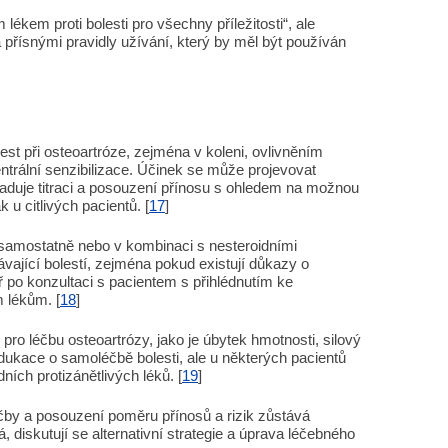
ékem proti bolesti pro všechny příležitosti“, ale
přísnými pravidly užívání, který by měl být používán
est při osteoartróze, zejména v koleni, ovlivněním
ntrální senzibilizace. Účinek se může projevovat
žaduje titraci a posouzení přínosu s ohledem na možnou
 u citlivých pacientů. [
17
]
t samostatně nebo v kombinaci s nesteroidními
vávající bolestí, zejména pokud existují důkazy o
ř po konzultaci s pacientem s přihlédnutím ke
 lékům. [
18
]
pro léčbu osteoartrózy, jako je úbytek hmotnosti, silový
dukace o samoléčbě bolesti, ale u některých pacientů
ích protizánětlivých léků. [
19
]
čby a posouzení poměru přínosů a rizik zůstává
 diskutují se alternativní strategie a úprava léčebného