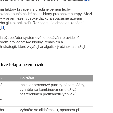
mi faktory krvácení z vředů je během léčby
ikována souběžná léčba inhibitory protonové pumpy. Mezi
vředy v anamnéze, vysoké dávky a současné užívání
nebo glukokortikoidů. Rozhodnutí o délce a ukončení
[
11
]
la být potřeba systémového podávání pravidelně
orem pro jednotlivé klouby, renálních a
strategií, které zvyšují analgetický účinek a snižují
ivé léky a řízení rizik
ý?
Co dělat
vá
Inhibitor protonové pumpy během léčby,
vyhněte se kombinovanému užívání
nesteroidních protizánětlivých léků
y,
oba
Vyhněte se diklofenaku, opatrnost při