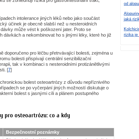
u se zohledňují rizika pro gastrointestinální trakt,
od alopu
Alopurin
řípadech intolerance jiných léků nebo jako součást
jaká rizi
ický účinek je obecně slabší než u nesteroidních
í dávky může vést k poškození jater. Proto se
Kolchici
h dávkách a nekombinovat ho s jinými léky, které ho již
rizika je
ě doporučeno pro léčbu přetrvávající bolesti, zejména u
omu bolesti přispívají centrální senzibilizační
rapii, tak v kombinaci s nesteroidními protizánětlivými
ti. [
7
]
 chronickou bolest osteoartrózy z důvodu nepříznivého
případech se po vyčerpání jiných možností diskutuje o
kterní bolest s jasnými cíli a plánem postupného
y pro osteoartrózu: co a kdy
Bezpečnostní poznámky