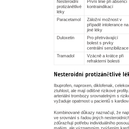
Nesteroidní
První linie při absenci
protizánětlivé
kontraindikací
léky
Paracetamol
Záložní možnost v
případě intolerance na
jiné léky
Duloxetin
Pro přetrvávající
bolest s prvky
centrální senzibilizace
Tramadol
Vzácně a krátce při
refrakterní bolesti
Nesteroidní protizánětlivé lék
Ibuprofen, naproxen, diklofenak, celekoxib
ztuhlost, ale mají odlišné rizikové prof
arteriální trombozy srovnatelným s rizi
vyžaduje opatrnost u pacientů s kardiova
Kombinované důkazy naznačují, že napro
ve srovnání s řadou jiných nesteroidních
zdůrazňují potřebu individuálního posou
malým, ale významným zvýšením kardiova