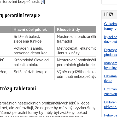
itorování bezpečnosti. [
4
]
LÉKY
ty perorální terapie
Glukokor
formy, v
Hlavní účel pilulek
Klíčové třídy
Snížená bolest,
Nesteroidní protizánětlivé léky, pa
Kyselina
zlepšená funkce
tramadol
dávková
Potlačení zánětu,
Methotrexát, leflunomid, sulfasalazi
Diprospa
prevence destrukce
Janus kinázy
předepsá
aků
Krátkodobá úleva od
Nesteroidní protizánětlivé léky, v 
Indapami
bolesti a otoku
perorálních glukokortikoidů pod do
kyseliny
vřed,
Snížení rizik terapie
Výběr nejnižšího rizika, gastroprot
odmítnutí nebezpečných možností
Dexamet
rizika
trózy tabletami
Protizá
záchvatu
Diklofe
orálních nesteroidních protizánětlivých léků k léčbě
užívat 
kací, ale zdůrazňují, že nejprve by měly být vyzkoušeny
přičemž perorální formy by měly být zváženy, pokud
Febuxost