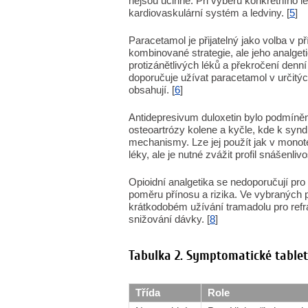
nejsou účinné. Při výběru konkrétního lék
kardiovaskulární systém a ledviny. [
5
]
Paracetamol je přijatelný jako volba v p
kombinované strategie, ale jeho analget
protizánětlivých léků a překročení denn
doporučuje užívat paracetamol v určitýc
obsahují. [
6
]
Antidepresivum duloxetin bylo podmíněn
osteoartrózy kolene a kyčle, kde k syndr
mechanismy. Lze jej použít jak v monote
léky, ale je nutné zvážit profil snášenlivos
Opioidní analgetika se nedoporučují pro
poměru přínosu a rizika. Ve vybraných 
krátkodobém užívání tramadolu pro refra
snižování dávky. [
8
]
Tabulka 2. Symptomatické tablet
Třída
Role