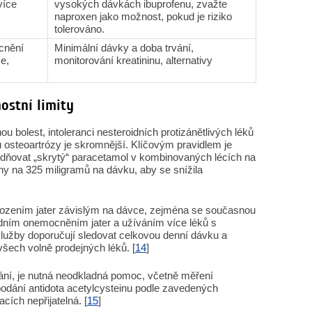
více
vysokých dávkách ibuprofenu, zvažte
naproxen jako možnost, pokud je riziko
tolerováno.
cnění
Minimální dávky a doba trvání,
e,
monitorování kreatininu, alternativy
ostní limity
 bolest, intoleranci nesteroidních protizánětlivých léků
 u osteoartrózy je skromnější. Klíčovým pravidlem je
dňovat „skrytý“ paracetamol v kombinovaných lécích na
ny na 325 miligramů na dávku, aby se snížila
škozením jater závislým na dávce, zejména se současnou
dním onemocněním jater a užíváním více léků s
lužby doporučují sledovat celkovou denní dávku a
šech volně prodejných léků. [
14
]
ání, je nutná neodkladná pomoc, včetně měření
odání antidota acetylcysteinu podle zavedených
cích nepřijatelná. [
15
]