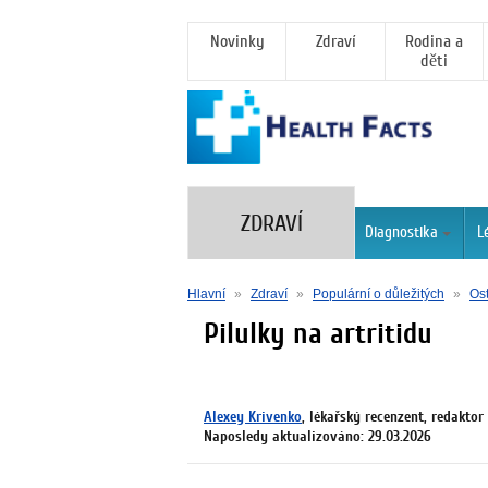
Novinky
Zdraví
Rodina a
děti
ZDRAVÍ
Diagnostika
L
Hlavní
»
Zdraví
»
Populární o důležitých
»
Os
Pilulky na artritidu
Alexey Krivenko
, lékařský recenzent, redaktor
Naposledy aktualizováno: 29.03.2026