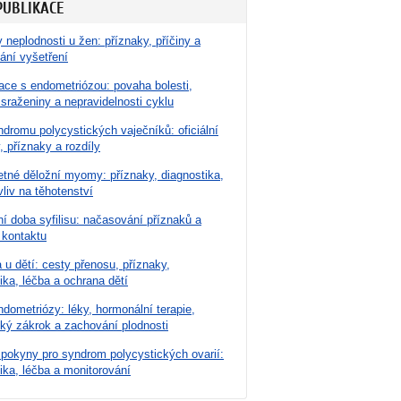
PUBLIKACE
 neplodnosti u žen: příznaky, příčiny a
ání vyšetření
ace s endometriózou: povaha bolesti,
 sraženiny a nepravidelnosti cyklu
dromu polycystických vaječníků: oficiální
, příznaky a rozdíly
tné děložní myomy: příznaky, diagnostika,
vliv na těhotenství
í doba syfilisu: načasování příznaků a
 kontaktu
u dětí: cesty přenosu, příznaky,
ika, léčba a ochrana dětí
dometriózy: léky, hormonální terapie,
cký zákrok a zachování plodnosti
 pokyny pro syndrom polycystických ovarií:
ika, léčba a monitorování