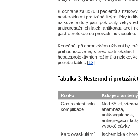
K ochraně žaludku u pacientů s rizikový
nesteroidními protizánětlivými léky ind
rizikové faktory patří pokročilý věk, 
antiagregačních látek, antikoagulancií 
gastroprotekce se provádí individuálně. 
Konečně, při chronickém užívání by mě
přehodnocována, s předností lokálních f
hepatoprotektivních režimů a nelékových 
potřebu tablet. [
12
]
Tabulka 3. Nesteroidní protizánětl
Riziko
Kdo je zraniteln
Gastrointestinální
Nad 65 let, vředo
komplikace
anamnéza,
antikoagulancia,
antiagregační látk
vysoké dávky
Kardiovaskulární
Ischemická chor