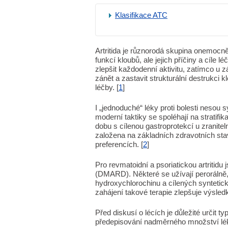
Klasifikace ATC
Artritida je různorodá skupina onemoc
funkcí kloubů, ale jejich příčiny a cíle l
zlepšit každodenní aktivitu, zatímco u záně
zánět a zastavit strukturální destrukci 
léčby. [
1
]
I „jednoduché“ léky proti bolesti nesou 
moderní taktiky se spoléhají na stratifik
dobu s cílenou gastroprotekcí u zranitel
založena na základních zdravotních stav
preferencích. [
2
]
Pro revmatoidní a psoriatickou artritidu
(DMARD). Některé se užívají perorálně, 
hydroxychlorochinu a cílených syntetick
zahájení takové terapie zlepšuje výsledky
Před diskusí o lécích je důležité určit ty
předepisování nadměrného množství léků p