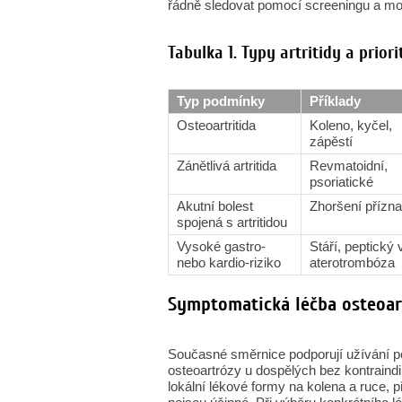
řádně sledovat pomocí screeningu a mon
Tabulka 1. Typy artritidy a priori
Typ podmínky
Příklady
Osteoartritida
Koleno, kyčel,
zápěstí
Zánětlivá artritida
Revmatoidní,
psoriatické
Akutní bolest
Zhoršení přízn
spojená s artritidou
Vysoké gastro-
Stáří, peptický 
nebo kardio-riziko
aterotrombóza
Symptomatická léčba osteoar
Současné směrnice podporují užívání per
osteoartrózy u dospělých bez kontraindi
lokální lékové formy na kolena a ruce, 