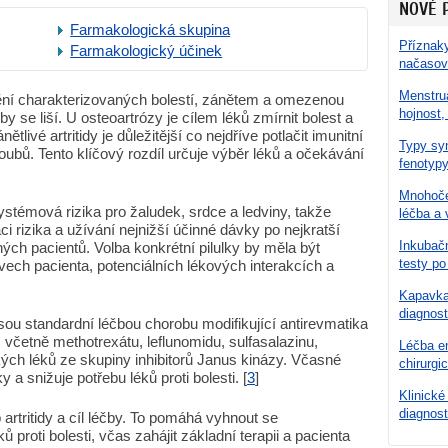
NOVÉ 
Farmakologická skupina
Příznaky
Farmakologický účinek
načasov
Menstru
nění charakterizovaných bolestí, zánětem a omezenou
hojnost,
éčby se liší. U osteoartrózy je cílem léků zmírnit bolest a
tlivé artritidy je důležitější co nejdříve potlačit imunitní
Typy syn
kloubů. Tento klíčový rozdíl určuje výběr léků a očekávání
fenotypy
Mnohoče
systémová rizika pro žaludek, srdce a ledviny, takže
léčba a 
aci rizika a užívání nejnižší účinné dávky po nejkratší
Inkubačn
ných pacientů. Volba konkrétní pilulky by měla být
testy po
ech pacienta, potenciálních lékových interakcích a
Kapavka 
diagnost
 jsou standardní léčbou chorobu modifikující antirevmatika
včetně methotrexátu, leflunomidu, sulfasalazinu,
Léčba en
ých léků ze skupiny inhibitorů Janus kinázy. Včasné
chirurgi
 a snižuje potřebu léků proti bolesti. [
3
]
Klinické
diagnost
p artritidy a cíl léčby. To pomáhá vyhnout se
roti bolesti, včas zahájit základní terapii a pacienta