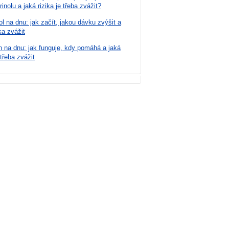
rinolu a jaká rizika je třeba zvážit?
ol na dnu: jak začít, jakou dávku zvýšit a
ka zvážit
n na dnu: jak funguje, kdy pomáhá a jaká
 třeba zvážit