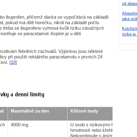
od alopu
Alopurin
bo ibuprofen, přičemž dávka se vypočítává na základě
jaká rizi
t, pokud má dítě horečku, nikoli na základě počtu
je třeba se ibuprofenu vyhnout kvůli riziku závažných
Kolchici
ostňuje se paracetamol. Aspirin je u dětí
rizika je
ecidivám febrilních záchvatů. Výjimkou jsou některé
ivy při použití rektálního paracetamolu v prvních 24
ení. [
10
]
ávky a denní limity
al
Maximálně za den
Klíčové body
ch
4000 mg
U osob s rizikovými faktory jatern
hmotností nebo křehkou konstitu
Nekombinujte s jinými léky obsah