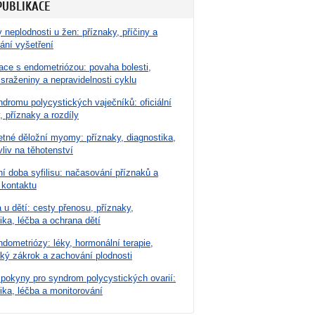
PUBLIKACE
 neplodnosti u žen: příznaky, příčiny a
ání vyšetření
ace s endometriózou: povaha bolesti,
 sraženiny a nepravidelnosti cyklu
dromu polycystických vaječníků: oficiální
, příznaky a rozdíly
tné děložní myomy: příznaky, diagnostika,
vliv na těhotenství
í doba syfilisu: načasování příznaků a
 kontaktu
u dětí: cesty přenosu, příznaky,
ika, léčba a ochrana dětí
dometriózy: léky, hormonální terapie,
cký zákrok a zachování plodnosti
 pokyny pro syndrom polycystických ovarií:
ika, léčba a monitorování