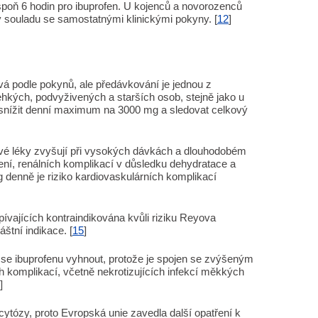
spoň 6 hodin pro ibuprofen. U kojenců a novorozenců
v souladu se samostatnými klinickými pokyny. [
12
]
á podle pokynů, ale předávkování je jednou z
 křehkých, podvyživených a starších osob, stejně jako u
snížit denní maximum na 3000 mg a sledovat celkový
tlivé léky zvyšují při vysokých dávkách a dlouhodobém
cení, renálních komplikací v důsledku dehydratace a
 denně je riziko kardiovaskulárních komplikací
spívajících kontraindikována kvůli riziku Reyova
štní indikace. [
15
]
í se ibuprofenu vyhnout, protože je spojen se zvýšeným
h komplikací, včetně nekrotizujících infekcí měkkých
]
ytózy, proto Evropská unie zavedla další opatření k