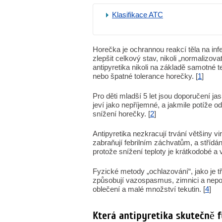
Klasifikace ATC
Horečka je ochrannou reakcí těla na inf
zlepšit celkový stav, nikoli „normalizo
antipyretika nikoli na základě samotné t
nebo špatné tolerance horečky. [
1
]
Pro děti mladší 5 let jsou doporučení j
jeví jako nepříjemné, a jakmile potíže o
snížení horečky. [
2
]
Antipyretika nezkracují trvání většiny
zabraňují febrilním záchvatům, a stříd
protože snížení teploty je krátkodobé a
Fyzické metody „ochlazování“, jako je tř
způsobují vazospasmus, zimnici a nepoho
oblečení a malé množství tekutin. [
4
]
Která antipyretika skutečně f