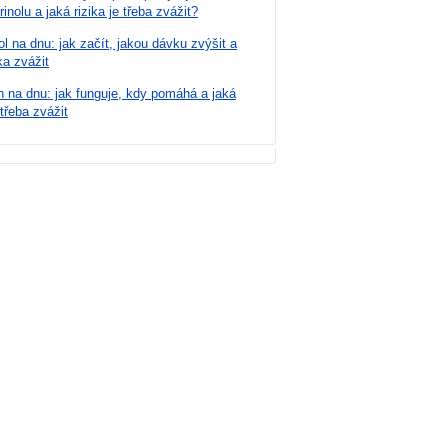
rinolu a jaká rizika je třeba zvážit?
ol na dnu: jak začít, jakou dávku zvýšit a
ka zvážit
n na dnu: jak funguje, kdy pomáhá a jaká
 třeba zvážit
í toxicity, nízkou tělesnou
cí zvažte denní dávku 3000 mg.
ujícími paracetamol.