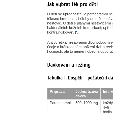
Jak vybrat lék pro děti
U dětí se upřednostňuje paracetamol ne
tělesné hmotnosti. Lék by se měl podáva
neštovic. U dětí s planými neštovicemi 
bakteriálních kožních komplikací; upředn
kontraindikován. [
9
]
Antipyretika nezabraňují dlouhodobým r
údaje o krátkodobém snížení rizika recid
hodinách, ale to nemění obecná doporuč
Dávkování a režimy
Tabulka 1. Dospělí – počáteční d
Příprava
Jednorázová
Interv
dávka
Paracetamol
500–1000 mg
každý
4–6
hodin