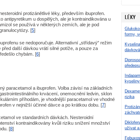
esteroidní protizánětlivé léky, především ibuprofen.
LÉKY
ko antipyretikum u dospělých, ale je kontraindikována u
amizol se používá v některých zemích, ale je pod
Glukokor
granulocytózy. [
5
]
formy, v
rofenu se nedoporučuje. Alternativní „střídavý“ režim
Kyselina
e před další dávkou vrátí silné potíže, a pouze za
dávková
ředešlo chybám. [
6
]
Diprospa
předepsá
Indapami
kyseliny
ný paracetamol a ibuprofen. Volba závisí na základních
Dexamet
gastrointestinálního krvácení, onemocnění ledvin, sklon
rizika
kulárním příhodám, je vhodnější paracetamol ve vhodné
uprofen v nejnižší účinné dávce a po krátkou dobu. [
7
]
Protizá
záchvatu
cetamol ve standardních dávkách. Nesteroidní
Diklofe
hotenství kontraindikovány kvůli riziku snížení množství
užívat 
du. [
8
]
Febuxost