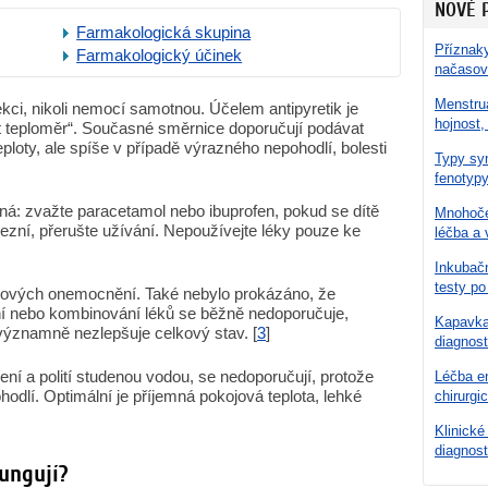
NOVÉ 
Farmakologická skupina
Příznaky
Farmakologický účinek
načasov
Menstru
ekci, nikoli nemocí samotnou. Účelem antipyretik je
hojnost,
vat teploměr“. Současné směrnice doporučují podávat
eploty, ale spíše v případě výrazného nepohodlí, bolesti
Typy syn
fenotypy
asná: zvažte paracetamol nebo ibuprofen, pokud se dítě
Mnohoče
dezní, přerušte užívání. Nepoužívejte léky pouze ke
léčba a 
Inkubačn
testy po
 virových onemocnění. Také nebylo prokázáno, že
ání nebo kombinování léků se běžně nedoporučuje,
Kapavka 
 významně nezlepšuje celkový stav. [
3
]
diagnost
ení a polití studenou vodou, se nedoporučují, protože
Léčba en
dlí. Optimální je příjemná pokojová teplota, lehké
chirurgi
Klinické
diagnost
ungují?