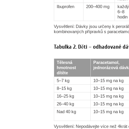
Ibuprofen
200–400 mg
každý
6–8
hodin
Vysvětlení: Dávky jsou určeny k perorá
kombinovaných přípravků s paracetamol
Tabulka 2. Děti – odhadované dá
Tělesná
Paracetamol,
hmotnost
jednorázová dávk
dítěte
5–7 kg
10–15 mg na kg
8–15 kg
10–15 mg na kg
16–25 kg
10–15 mg na kg
26–40 kg
10–15 mg na kg
Nad 40 kg
10–15 mg na kg
Vysvětlení: Nepodávejte více než 4krát 