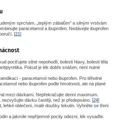
u
tudeným sprchám, „teplým zábalům“ a silným vrstvám
ombinujte paracetamol a ibuprofen. Nedávejte ibuprofen
oručí. [
21
]
mácnost
d pociťujete silné nepohodlí, bolesti hlavy, bolesti těla
antipyretika. Pokud je lék dobře snášen, není nutné
raindikací - paracetamol nebo ibuprofen. Pro těhotné
racetamol nebo ibuprofen podle hmotnosti, ale na plané
rval mezi dávkami. Nepřekračujte denní maximum.
nezvyšujte dávku častěji, než je předepsáno. [
24
]
t, lehké oblečení, malé doušky tekutin. Vyhněte se tření
in a jakmile nepříjemné pocity odezní, lék vysaďte.