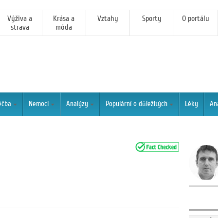
Výživa a
Krása a
Vztahy
Sporty
O portálu
strava
móda
éčba
Nemoci
Analýzy
Populární o důležitých
Léky
An