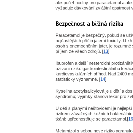
alespoň 4 hodiny pro paracetamol a ale
vyžaduje dávkování zvláštní opatrnost 
Bezpečnost a běžná rizika
Paracetamol je bezpečný, pokud se užív
nejčastějších příčin jaterní toxicity. U
osob s onemocněním jater, je rozumné 
příjem ze všech zdrojů. [
13
]
Ibuprofen a další nesteroidní protizáně
užívání riziko gastrointestinálního krvá
kardiovaskulárních příhod. Nad 2400 mg
statisticky významné. [
14
]
Kyselina acetylsalicylová je u dětí a do
syndromu; výjimky stanoví lékař pro zvlá
U dětí s planými neštovicemi je nejlepš
rizikem závažných kožních bakteriálníc
tkání; upřednostňuje se paracetamol.[
16
Metamizol s sebou nese riziko agranuloc