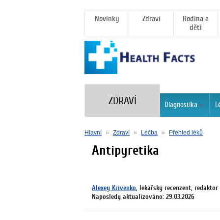
Novinky
Zdraví
Rodina a
děti
ZDRAVÍ
Diagnostika
L
Hlavní
»
Zdraví
»
Léčba
»
Přehled léků
Antipyretika
Alexey Krivenko
, lékařský recenzent, redaktor
Naposledy aktualizováno: 29.03.2026