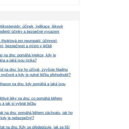
tikosteroidy: účinek, indikace, lékové
edlejší účinky a bezpečné vysazení
 thioktová pro neuropatii: účinnost,
ní, bezpečnost a místo v léčbě
n na dnu: pomáhá injekce, kdy je
na a jaká jsou rizika?
d na dnu: lze ho užívat, zvyšuje hladinu
 močové a kdy je nutné léčbu přehodnotit?
hason na dnu: kdy pomáhá a jaká jsou
nětlivé léky na dnu: co pomáhá během
 a jak si vybrat léčbu
nak na dnu: pomáhá během záchvatu, jak ho
a kdy je nebezpečný?
at na dnu: Kdy se předepisuje, jak se liší