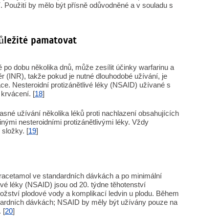
ní. Použití by mělo být přísně odůvodněné a v souladu s
důležité pamatovat
 po dobu několika dnů, může zesílit účinky warfarinu a
 (INR), takže pokud je nutné dlouhodobé užívání, je
ce. Nesteroidní protizánětlivé léky (NSAID) užívané s
krvácení. [
18
]
asné užívání několika léků proti nachlazení obsahujících
nými nesteroidními protizánětlivými léky. Vždy
 složky. [
19
]
racetamol ve standardních dávkách a po minimální
ivé léky (NSAID) jsou od 20. týdne těhotenství
nožství plodové vody a komplikací ledvin u plodu. Během
andardních dávkách; NSAID by měly být užívány pouze na
 [
20
]