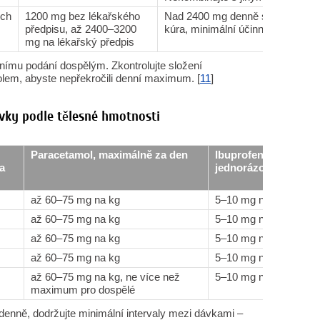
ch
1200 mg bez lékařského
Nad 2400 mg denně se zvyšuje ka
předpisu, až 2400–3200
kúra, minimální účinná dávka.
mg na lékařský předpis
lnímu podání dospělým. Zkontrolujte složení
em, abyste nepřekročili denní maximum. [
11
]
vky podle tělesné hmotnosti
Paracetamol, maximálně za den
Ibuprofen,
a
jednorázová dávka
až 60–75 mg na kg
5–10 mg na kg
až 60–75 mg na kg
5–10 mg na kg
až 60–75 mg na kg
5–10 mg na kg
až 60–75 mg na kg
5–10 mg na kg
až 60–75 mg na kg, ne více než
5–10 mg na kg
maximum pro dospělé
denně, dodržujte minimální intervaly mezi dávkami –