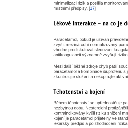
minimalizaci rizik a posílila monitorová
místními předpisy. [
17
]
Lékové interakce – na co je 
Paracetamol, pokud je užíván pravidelně
zvýšit mezinárodní normalizovaný poměr
vhodné prodiskutovat sledování koagula
antikoagulancii významně zvyšují riziko 
Mezi další běžné zdroje chyb patří souč
paracetamol a kombinace ibuprofenu s ji
zkontrolujte složení a nekopírujte aktivní
Těhotenství a kojení
Během těhotenství se upřednostňuje pa
nezbytnou dobu. Nesteroidní protizánětl
kontraindikovány kvůli riziku snížení m
kojení je paracetamol přijatelný ve st
lékařský předpis a po zhodnocení rizika.