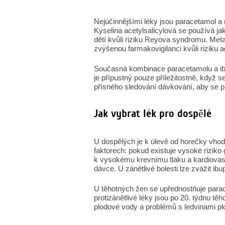
Nejúčinnějšími léky jsou paracetamol a n
Kyselina acetylsalicylová se používá ja
dětí kvůli riziku Reyova syndromu. Met
zvýšenou farmakovigilanci kvůli riziku a
Současná kombinace paracetamolu a ibup
je přípustný pouze příležitostně, když s
přísného sledování dávkování, aby se p
Jak vybrat lék pro dospělé
U dospělých je k úlevě od horečky vhod
faktorech: pokud existuje vysoké riziko 
k vysokému krevnímu tlaku a kardiovas
dávce. U zánětlivé bolesti lze zvážit ib
U těhotných žen se upřednostňuje para
protizánětlivé léky jsou po 20. týdnu tě
plodové vody a problémů s ledvinami plo