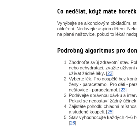
Co nedělat, když máte horečk
Vyhýbejte se alkoholovým obkladům, s
oblečení. Nedávejte aspirin dětem. Nek
na plané neštovice, pokud to lékař nedop
Podrobný algoritmus pro do
Zhodnoťte svůj zdravotní stav. Poku
nebo dehydrataci, zvažte užívání 
užívat žádné léky. [
22
]
Vyberte lék. Pro dospělé bez kont
ženy - paracetamol. Pro děti - pa
neštovice - paracetamol. [
23
]
Podávejte správnou dávku a inte
Pokud se nedostaví žádný účinek, 
Zajistěte pohodlí: chladná místnos
a studené koupeli. [
25
]
Stav vyhodnocujte každých 4–6 hod
[
26
]