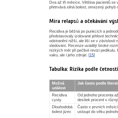
Dva až tři měsíce. Většina pacientů se 
přetrvává silná bolest, omezený pohyb n
Míra relapsů a očekávání výs
Recidiva je běžná po punkcích a jednod
představovaly izolované jehlové techniky
odstranění nižší, ale liší se v závislost
sledování. Recenze uvádějí široké rozm
nízkých měr při pečlivé revizi pedikulu.
vaku, ale i jeho zdroje. [
15
]
Tabulka: Rizika podle četnost
Možná
Jak často podle litera
událost
Recidiva
Od jednoho procenta až
cysty
desítek procent v různý
Dlouhodobá
Často v prvních měsící
bolest jizev
ustoupí do věku jednoh