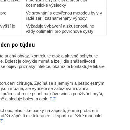
kosmetické výsledky
 pro
Ve srovnání s otevřenou metodou byly v
řadě sérií zaznamenány výhody
 vyšší je
Vyžaduje vybavení a zkušenosti, ne
vždy optimální pro povrchové cysty
ýden po týdnu
te suchý obvaz, kontrolujte otok a aktivně pohybujte
 Bolest je obvykle mírná a lze ji dle snášenlivosti
se objeví příznaky infekce, okamžitě kontaktujte lékaře.
oporučení chirurga. Začíná se s jemným a bezbolestným
sou možné, ale vyhněte se zatěžování dlaní a
práce zahrnuje psaní na klávesnici a používání myši,
ě a sleduje bolest a otok. [
12
]
u úchopu, elastické pásky na zápěstí, jemné protažení
zátěži zápěstí dle tolerance. U sportu a těžké manuální
3
]