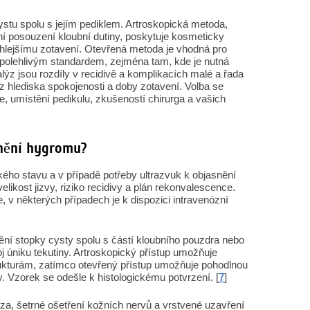
cystu spolu s jejím pediklem. Artroskopická metoda,
í posouzení kloubní dutiny, poskytuje kosmeticky
chlejšímu zotavení. Otevřená metoda je vhodná pro
spolehlivým standardem, zejména tam, kde je nutná
lýz jsou rozdíly v recidivě a komplikacích malé a řada
z hlediska spokojenosti a doby zotavení. Volba se
e, umístění pedikulu, zkušeností chirurga a vašich
anění hygromu?
ckého stavu a v případě potřeby ultrazvuk k objasnění
likost jizvy, riziko recidivy a plán rekonvalescence.
, v některých případech je k dispozici intravenózní
nění stopky cysty spolu s částí kloubního pouzdra nebo
j úniku tekutiny. Artroskopický přístup umožňuje
strukturám, zatímco otevřený přístup umožňuje pohodlnou
y. Vzorek se odešle k histologickému potvrzení. [
7
]
a, šetrné ošetření kožních nervů a vrstvené uzavření