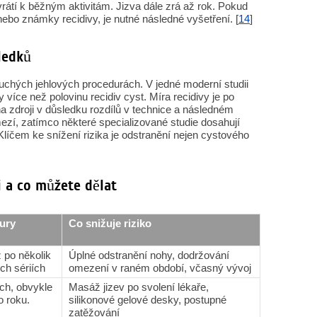
vrátí k běžným aktivitám. Jizva dále zrá až rok. Pokud
ebo známky recidivy, je nutné následné vyšetření. [
14
]
ledků
uchých jehlových procedurách. V jedné moderní studii
 více než polovinu recidiv cyst. Míra recidivy je po
i na zdroji v důsledku rozdílů v technice a následném
ezí, zatímco některé specializované studie dosahují
 Klíčem ke snížení rizika je odstranění nejen cystového
i a co můžete dělat
tury
Co snižuje riziko
 po několik
Úplné odstranění nohy, dodržování
ch sériích
omezení v raném období, včasný vývoj
ch, obvykle
Masáž jizev po svolení lékaře,
o roku.
silikonové gelové desky, postupné
zatěžování