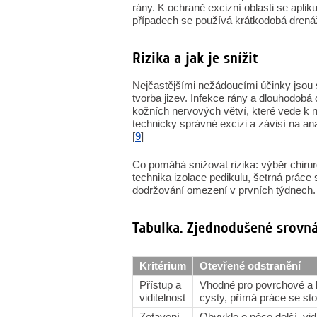
rány. K ochraně excizní oblasti se apli
případech se používá krátkodobá drenáž
Rizika a jak je snížit
Nejčastějšími nežádoucími účinky jsou st
tvorba jizev. Infekce rány a dlouhodobá 
kožních nervových větví, které vede k nec
technicky správné excizi a závisí na a
[
9
]
Co pomáhá snižovat rizika: výběr chirur
technika izolace pedikulu, šetrná práce 
dodržování omezení v prvních týdnech. 
Tabulka. Zjednodušené srovn
Kritérium
Otevřené odstranění
Přístup a
Vhodné pro povrchové a l
viditelnost
cysty, přímá práce se s
Zotavení
Obvykle o něco delší, vidi