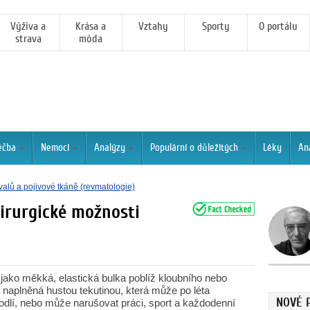
Výživa a
Krása a
Vztahy
Sporty
O portálu
strava
móda
éčba
Nemoci
Analýzy
Populární o důležitých
Léky
An
alů a pojivové tkáně (revmatologie)
irurgické možnosti
 jako měkká, elastická bulka poblíž kloubního nebo
 naplněná hustou tekutinou, která může po léta
NOVÉ 
dlí, nebo může narušovat práci, sport a každodenní