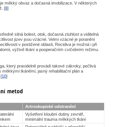
kuje měkký obvaz a dočasná imobilizace. V některých
. [
8
]
ředně silná bolest, otok, dočasná ztuhlost a viditelná
citlivost jizev jsou vzácné. Velmi vzácné je poranění
itlivosti v postižené oblasti. Recidiva je možná i při
natomii, výživě tkání a pooperačním cvičebním režimu.
ga, který pravidelně provádí takové zákroky, pečlivá
s měkkými tkáněmi, jasný rehabilitační plán a
[
10
]
ání metod
Artroskopické odstranění
aterální
Vyšetření kloubní dutiny zevnitř,
tonkem
minimální trauma měkkých tkání
telná jizva
Potenciálně rychlejší a přesnější