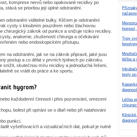
ivost, komprese nervů nebo opakované recidivy po
, stává se prioritou její úplné odstranění.
Příznaky
načasov
en odstranění viditelné bulky. Klíčem je odstranění
Menstru
je vak cysty s kloubním pouzdrem nebo šlachovou
hojnost,
e chirurgický zákrok od punkce a snižuje riziko recidivy.
 cysty, anatomie, zkušeností chirurga a očekávání
Typy syn
tevřeném nebo endoskopickém přístupu.
fenotypy
Mnohoče
em na odstranění, jak se na zákrok připravit, jaké jsou
léčba a 
bný postup a co dělat v prvních týdnech po zákroku.
je snížit, skutečnou míru recidivy a jednoduchá řešení,
Inkubačn
elně se vrátit do práce a ke sportu.
testy po
Kapavka 
ranit hygrom?
diagnost
rt nebo každodenní činnosti i přes pozorování, omezení
Léčba en
chirurgi
opu, bolest při opírání se o dlaň nebo při natahování
Klinické
diagnost
ebo punkci.
kladě vyšetřovacích a vizualizačních dat, pokud je nutné