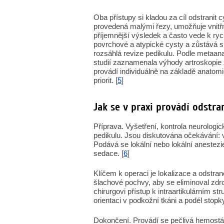
Oba přístupy si kladou za cíl odstranit 
provedená malými řezy, umožňuje vnitřn
příjemnější výsledek a často vede k ry
povrchové a atypické cysty a zůstává 
rozsáhlá revize pedikulu. Podle metaana
studií zaznamenala výhody artroskopie 
provádí individuálně na základě anatomi
priorit. [
5
]
Jak se v praxi provádí odstr
Příprava. Vyšetření, kontrola neurologi
pedikulu. Jsou diskutována očekávání: ve
Podává se lokální nebo lokální anestezie
sedace. [
6
]
Klíčem k operaci je lokalizace a odstra
šlachové pochvy, aby se eliminoval zdro
chirurgovi přístup k intraartikulárním 
orientaci v podkožní tkáni a podél stopk
Dokončení. Provádí se pečlivá hemostáz