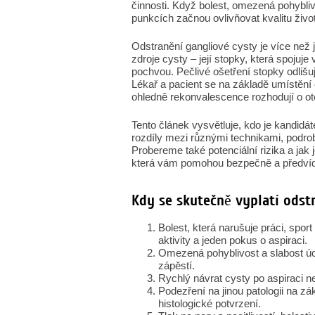
činnosti. Když bolest, omezená pohybl
punkcích začnou ovlivňovat kvalitu života
Odstranění gangliové cysty je více než j
zdroje cysty – její stopky, která spoju
pochvou. Pečlivé ošetření stopky odlišuj
Lékař a pacient se na základě umístění
ohledně rekonvalescence rozhodují o o
Tento článek vysvětluje, kdo je kandidát
rozdíly mezi různými technikami, podro
Probereme také potenciální rizika a jak 
která vám pomohou bezpečně a předvídat
Kdy se skutečně vyplatí odst
Bolest, která narušuje práci, spo
aktivity a jeden pokus o aspiraci.
Omezená pohyblivost a slabost úch
zápěstí.
Rychlý návrat cysty po aspiraci n
Podezření na jinou patologii na zá
histologické potvrzení.