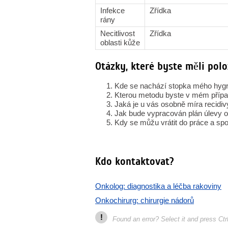
Infekce
Zřídka
rány
Necitlivost
Zřídka
oblasti kůže
Otázky, které byste měli pol
Kde se nachází stopka mého hygrom
Kterou metodu byste v mém případ
Jaká je u vás osobně míra recidiv
Jak bude vypracován plán úlevy od 
Kdy se můžu vrátit do práce a spo
Kdo kontaktovat?
Onkolog: diagnostika a léčba rakoviny
Onkochirurg: chirurgie nádorů
!
Found an error? Select it and press Ctr