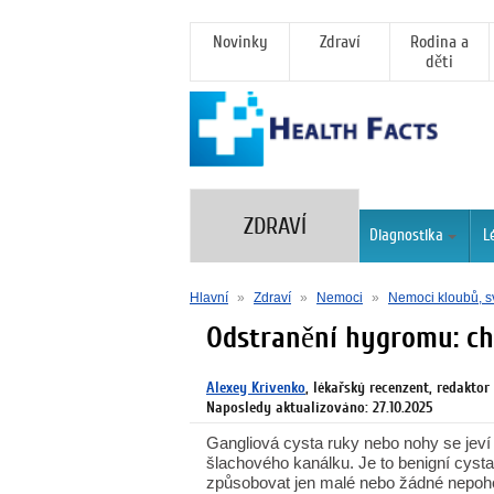
Novinky
Zdraví
Rodina a
děti
ZDRAVÍ
Diagnostika
L
Hlavní
»
Zdraví
»
Nemoci
»
Nemoci kloubů, sv
Odstranění hygromu: ch
Alexey Krivenko
, lékařský recenzent, redaktor
Naposledy aktualizováno: 27.10.2025
Gangliová cysta ruky nebo nohy se jeví
šlachového kanálku. Je to benigní cysta
způsobovat jen malé nebo žádné nepoho