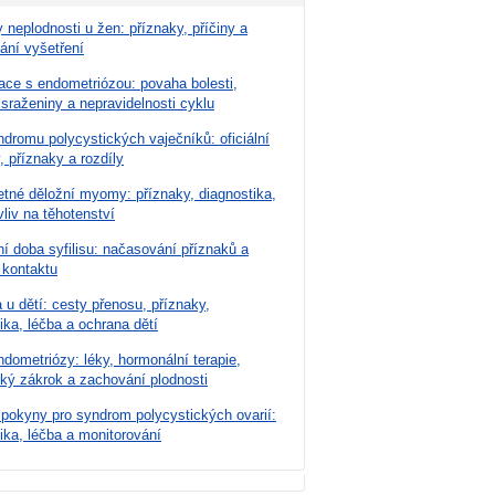
 neplodnosti u žen: příznaky, příčiny a
ání vyšetření
ace s endometriózou: povaha bolesti,
 sraženiny a nepravidelnosti cyklu
dromu polycystických vaječníků: oficiální
, příznaky a rozdíly
tné děložní myomy: příznaky, diagnostika,
vliv na těhotenství
í doba syfilisu: načasování příznaků a
 kontaktu
u dětí: cesty přenosu, příznaky,
ika, léčba a ochrana dětí
dometriózy: léky, hormonální terapie,
cký zákrok a zachování plodnosti
 pokyny pro syndrom polycystických ovarií:
ika, léčba a monitorování