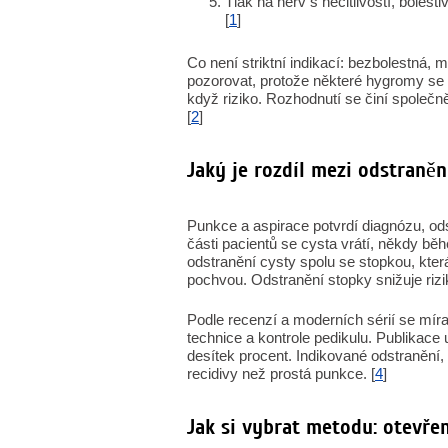
Tlak na nerv s necitlivostí, boles
[
1
]
Co není striktní indikací: bezbolestná, 
pozorovat, protože některé hygromy se
když riziko. Rozhodnutí se činí spole
[
2
]
Jaký je rozdíl mezi odstraněn
Punkce a aspirace potvrdí diagnózu, od
části pacientů se cysta vrátí, někdy b
odstranění cysty spolu se stopkou, kte
pochvou. Odstranění stopky snižuje rizik
Podle recenzí a moderních sérií se míra 
technice a kontrole pedikulu. Publikace 
desítek procent. Indikované odstranění,
recidivy než prostá punkce. [
4
]
Jak si vybrat metodu: otevře