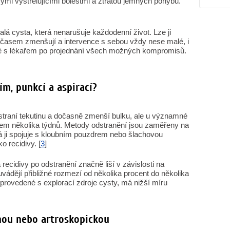
tivými vystřelujícími bolestmi a ztrátou jemných pohybů.
malá cysta, která nenarušuje každodenní život. Lze ji
 časem zmenšují a intervence s sebou vždy nese malé, i
čně s lékařem po projednání všech možných kompromisů.
ím, punkcí a aspirací?
straní tekutinu a dočasně zmenší bulku, ale u významné
ěhem několika týdnů. Metody odstranění jsou zaměřeny na
rá ji spojuje s kloubním pouzdrem nebo šlachovou
o recidivy. [
3
]
recidivy po odstranění značně liší v závislosti na
uvádějí přibližné rozmezí od několika procent do několika
 provedené s explorací zdroje cysty, má nižší míru
nou nebo artroskopickou