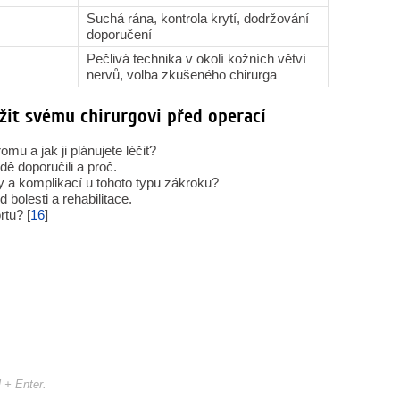
Suchá rána, kontrola krytí, dodržování
doporučení
Pečlivá technika v okolí kožních větví
nervů, volba zkušeného chirurga
ožit svému chirurgovi před operací
u a jak ji plánujete léčit?
ě doporučili a proč.
y a komplikací u tohoto typu zákroku?
bolesti a rehabilitace.
rtu? [
16
]
l + Enter.