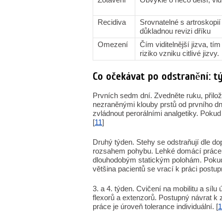
Recidiva
Srovnatelné s artroskopií
důkladnou revizi dříku
Omezení
Čím viditelnější jizva, tím
riziko vzniku citlivé jizvy.
Co očekávat po odstranění: t
Prvních sedm dní. Zvedněte ruku, přilož
nezraněnými klouby prstů od prvního dne.
zvládnout perorálními analgetiky. Pokud 
[
11
]
Druhý týden. Stehy se odstraňují dle d
rozsahem pohybu. Lehké domácí práce j
dlouhodobým statickým polohám. Pokud 
většina pacientů se vrací k práci postupn
3. a 4. týden. Cvičení na mobilitu a síl
flexorů a extenzorů. Postupný návrat k 
práce je úroveň tolerance individuální. [
1