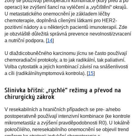
zóny se používají perioperační kombinace (kúry před a po
operaci) ke zvýšení šancí na vyléčení a „vyčištění“ okrajů.
U metastatického onemocnění je základem léčby
chemoterapie, doplněná cílenými látkami pro HER2-
pozitivní nádory a u některých pacientů imunoterapií. Zde
je obzvláště důležitá správná prevence nevolnosti/zvracení
a nutriční podpora. [
14
]
U dlaždicobuněčného karcinomu jícnu se často používají
chemoradiační protokoly, a to jak radikální, tak paliativní.
Volba cytostatik a jejich kombinací závisí na snášenlivosti
a cíli (radikální/symptomová kontrola). [
15
]
Slinivka břišní: „rychlé“ režimy a převod na
chirurgický zákrok
V resekabilních a hraničních případech se pre- a/nebo
postoperativně používají intenzivní kombinace (ke kontrole
mikrometastáz a zvýšení pravděpodobnosti R0). U lokálně
pokročilého, neresekabilního onemocnění se objevil trend