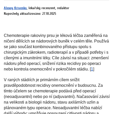
Alexey Krivenko
, lékařský recenzent, redaktor
Naposledy aktualizováno: 27.10.2025
Chemoterapie rakoviny prsu je léková léčba zaměřená na
ničení dělících se nádorových buněk v celém těle. Používá
se jako součást kombinovaného přístupu spolu s
chirurgickým zákrokem, radioterapií a v případě potřeby i s
cílenými a imunitními léky. Cíle závisí na situaci: zmenšení
nádoru před operací, snížení rizika recidivy po operaci
nebo kontrola onemocnění v pokročilém stádiu. [
1
]
V raných stádiích je primárním cílem snížit
pravděpodobnost recidivy onemocnění v budoucnu. Za
tímto účelem se chemoterapie podává před operací
(neoadjuvantní) nebo po ní (adjuvantní). Načasování závisí
na velikosti a biologii nádoru, stavu axilárních uzlin a
plánovaném typu operace. Neoadjuvantní léčba nabízí
další výhody: umožňuje posouzení citlivosti nádoru a