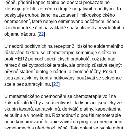
léčbě, přidání kapecitabinu po operaci prokazatelně
zlepšuje přežití, zejména u trojitě negativního podtypu. To
poskytuje druhou šanci na „zotavení“ mikroskopického
onemocnění, které nebylo eliminováno počáteční léčbou.
Rozhodnutí se činí na základě snášenlivosti a reziduálního
objemu nádoru. [
22
]
U nádorů pozitivních na receptor 2 lidského epidermálního
růstového faktoru se chemoterapie kombinuje s látkami
proti HER2 pomocí specifických protokolů, což jde nad
rámec čistě cytotoxické terapie, ale princip zůstává stejný:
přesné sladění biologie nádoru a zvolené léčby. Pokud
jsou antracykliny kontraindikovány, používají se sekvence
zcela bez antracyklinů. [
23
]
U metastatického onemocnění se chemoterapie volí na
základě cílů léčby a snášenlivosti: k dispozici jsou léky ze
skupin taxanů, antracyklinů, derivátů platiny, kapecitabinu,
eribulinu a vinorelbinu. Rozhodnutí o použití monoterapie
nebo kombinované terapie závisí na progresi onemocnění,
symptomech a předchozí léčbě. Tato oblast se rychle mění