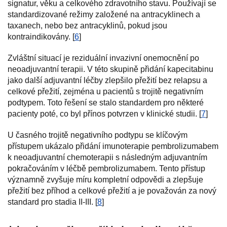
signatur, věku a celkového zdravotního stavu. Používají se
standardizované režimy založené na antracyklinech a
taxanech, nebo bez antracyklinů, pokud jsou
kontraindikovány. [
6
]
Zvláštní situací je reziduální invazivní onemocnění po
neoadjuvantní terapii. V této skupině přidání kapecitabinu
jako další adjuvantní léčby zlepšilo přežití bez relapsu a
celkové přežití, zejména u pacientů s trojitě negativním
podtypem. Toto řešení se stalo standardem pro některé
pacienty poté, co byl přínos potvrzen v klinické studii. [
7
]
U časného trojitě negativního podtypu se klíčovým
přístupem ukázalo přidání imunoterapie pembrolizumabem
k neoadjuvantní chemoterapii s následným adjuvantním
pokračováním v léčbě pembrolizumabem. Tento přístup
významně zvyšuje míru kompletní odpovědi a zlepšuje
přežití bez příhod a celkové přežití a je považován za nový
standard pro stadia II-III. [
8
]