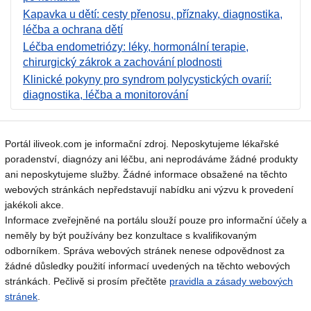
Kapavka u dětí: cesty přenosu, příznaky, diagnostika,
léčba a ochrana dětí
Léčba endometriózy: léky, hormonální terapie,
chirurgický zákrok a zachování plodnosti
Klinické pokyny pro syndrom polycystických ovarií:
diagnostika, léčba a monitorování
Portál iliveok.com je informační zdroj. Neposkytujeme lékařské
poradenství, diagnózy ani léčbu, ani neprodáváme žádné produkty
ani neposkytujeme služby. Žádné informace obsažené na těchto
webových stránkách nepředstavují nabídku ani výzvu k provedení
jakékoli akce.
Informace zveřejněné na portálu slouží pouze pro informační účely a
neměly by být používány bez konzultace s kvalifikovaným
odborníkem. Správa webových stránek nenese odpovědnost za
žádné důsledky použití informací uvedených na těchto webových
stránkách. Pečlivě si prosím přečtěte
pravidla a zásady webových
stránek
.