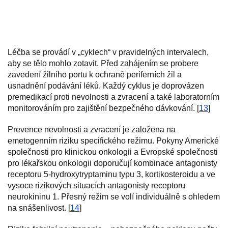
Léčba se provádí v „cyklech“ v pravidelných intervalech,
aby se tělo mohlo zotavit. Před zahájením se probere
zavedení žilního portu k ochraně periferních žil a
usnadnění podávání léků. Každý cyklus je doprovázen
premedikací proti nevolnosti a zvracení a také laboratorním
monitorováním pro zajištění bezpečného dávkování. [
13
]
Prevence nevolnosti a zvracení je založena na
emetogenním riziku specifického režimu. Pokyny Americké
společnosti pro klinickou onkologii a Evropské společnosti
pro lékařskou onkologii doporučují kombinace antagonisty
receptoru 5-hydroxytryptaminu typu 3, kortikosteroidu a ve
vysoce rizikových situacích antagonisty receptoru
neurokininu 1. Přesný režim se volí individuálně s ohledem
na snášenlivost. [
14
]