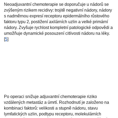
Neoadjuvantní chemoterapie se doporučuje u nádorů se
zvýšeným rizikem recidivy: trojitě negativní nádory, nádory
s nadměrnou expresí receptoru epidermálního růstového
faktoru typu 2, postižení axilárních uzlin a velké primární
nádory. Zvyšuje rychlost kompletní patologické odpovědi a
umožňuje dynamické posouzení citlivosti nádoru na léky.
[
5
]
Po operaci snižuje adjuvantní chemoterapie riziko
vzdálených metastáz a úmrtí. Rozhodnutí je založeno na
kombinaci faktorů: velikosti a stupně nádoru, stavu
lymfatických uzlin, podtypu receptoru, molekulárních