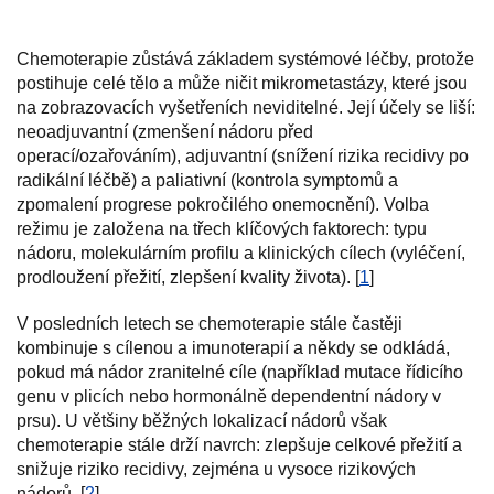
Chemoterapie zůstává základem systémové léčby, protože
postihuje celé tělo a může ničit mikrometastázy, které jsou
na zobrazovacích vyšetřeních neviditelné. Její účely se liší:
neoadjuvantní (zmenšení nádoru před
operací/ozařováním), adjuvantní (snížení rizika recidivy po
radikální léčbě) a paliativní (kontrola symptomů a
zpomalení progrese pokročilého onemocnění). Volba
režimu je založena na třech klíčových faktorech: typu
nádoru, molekulárním profilu a klinických cílech (vyléčení,
prodloužení přežití, zlepšení kvality života). [
1
]
V posledních letech se chemoterapie stále častěji
kombinuje s cílenou a imunoterapií a někdy se odkládá,
pokud má nádor zranitelné cíle (například mutace řídicího
genu v plicích nebo hormonálně dependentní nádory v
prsu). U většiny běžných lokalizací nádorů však
chemoterapie stále drží navrch: zlepšuje celkové přežití a
snižuje riziko recidivy, zejména u vysoce rizikových
nádorů. [
2
]