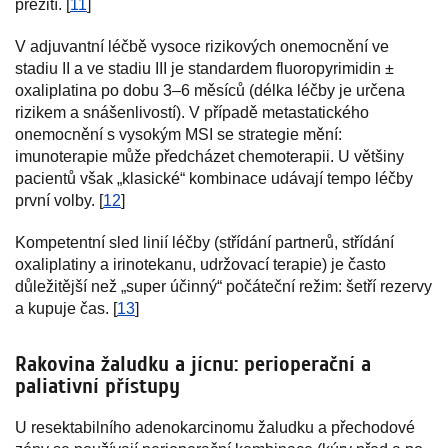
přežití. [
11
]
V adjuvantní léčbě vysoce rizikových onemocnění ve
stadiu II a ve stadiu III je standardem fluoropyrimidin ±
oxaliplatina po dobu 3–6 měsíců (délka léčby je určena
rizikem a snášenlivostí). V případě metastatického
onemocnění s vysokým MSI se strategie mění:
imunoterapie může předcházet chemoterapii. U většiny
pacientů však „klasické“ kombinace udávají tempo léčby
první volby. [
12
]
Kompetentní sled linií léčby (střídání partnerů, střídání
oxaliplatiny a irinotekanu, udržovací terapie) je často
důležitější než „super účinný“ počáteční režim: šetří rezervy
a kupuje čas. [
13
]
Rakovina žaludku a jícnu: perioperační a
paliativní přístupy
U resektabilního adenokarcinomu žaludku a přechodové