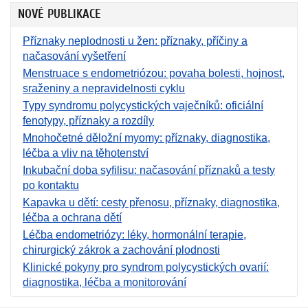
NOVÉ PUBLIKACE
Příznaky neplodnosti u žen: příznaky, příčiny a
načasování vyšetření
Menstruace s endometriózou: povaha bolesti, hojnost,
sraženiny a nepravidelnosti cyklu
Typy syndromu polycystických vaječníků: oficiální
fenotypy, příznaky a rozdíly
Mnohočetné děložní myomy: příznaky, diagnostika,
léčba a vliv na těhotenství
Inkubační doba syfilisu: načasování příznaků a testy
po kontaktu
Kapavka u dětí: cesty přenosu, příznaky, diagnostika,
léčba a ochrana dětí
Léčba endometriózy: léky, hormonální terapie,
chirurgický zákrok a zachování plodnosti
Klinické pokyny pro syndrom polycystických ovarií:
diagnostika, léčba a monitorování