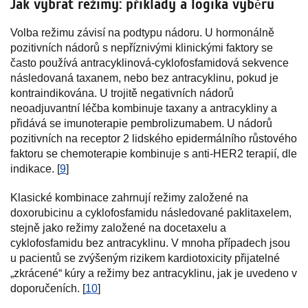
Jak vybrat režimy: příklady a logika výběru
Volba režimu závisí na podtypu nádoru. U hormonálně
pozitivních nádorů s nepříznivými klinickými faktory se
často používá antracyklinová-cyklofosfamidová sekvence
následovaná taxanem, nebo bez antracyklinu, pokud je
kontraindikována. U trojitě negativních nádorů
neoadjuvantní léčba kombinuje taxany a antracykliny a
přidává se imunoterapie pembrolizumabem. U nádorů
pozitivních na receptor 2 lidského epidermálního růstového
faktoru se chemoterapie kombinuje s anti-HER2 terapií, dle
indikace. [
9
]
Klasické kombinace zahrnují režimy založené na
doxorubicinu a cyklofosfamidu následované paklitaxelem,
stejně jako režimy založené na docetaxelu a
cyklofosfamidu bez antracyklinu. V mnoha případech jsou
u pacientů se zvýšeným rizikem kardiotoxicity přijatelné
„zkrácené“ kúry a režimy bez antracyklinu, jak je uvedeno v
doporučeních. [
10
]