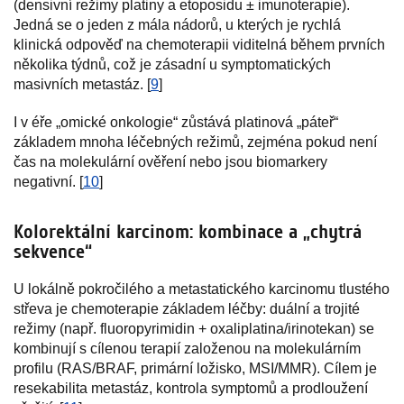
(densivní režimy platiny a etoposidu ± imunoterapie).
Jedná se o jeden z mála nádorů, u kterých je rychlá
klinická odpověď na chemoterapii viditelná během prvních
několika týdnů, což je zásadní u symptomatických
masivních metastáz. [
9
]
I v éře „omické onkologie“ zůstává platinová „páteř“
základem mnoha léčebných režimů, zejména pokud není
čas na molekulární ověření nebo jsou biomarkery
negativní. [
10
]
Kolorektální karcinom: kombinace a „chytrá
sekvence“
U lokálně pokročilého a metastatického karcinomu tlustého
střeva je chemoterapie základem léčby: duální a trojité
režimy (např. fluoropyrimidin + oxaliplatina/irinotekan) se
kombinují s cílenou terapií založenou na molekulárním
profilu (RAS/BRAF, primární ložisko, MSI/MMR). Cílem je
resekabilita metastáz, kontrola symptomů a prodloužení