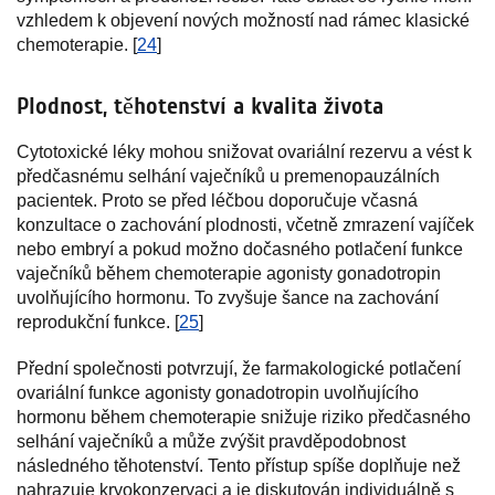
vzhledem k objevení nových možností nad rámec klasické
chemoterapie. [
24
]
Plodnost, těhotenství a kvalita života
Cytotoxické léky mohou snižovat ovariální rezervu a vést k
předčasnému selhání vaječníků u premenopauzálních
pacientek. Proto se před léčbou doporučuje včasná
konzultace o zachování plodnosti, včetně zmrazení vajíček
nebo embryí a pokud možno dočasného potlačení funkce
vaječníků během chemoterapie agonisty gonadotropin
uvolňujícího hormonu. To zvyšuje šance na zachování
reprodukční funkce. [
25
]
Přední společnosti potvrzují, že farmakologické potlačení
ovariální funkce agonisty gonadotropin uvolňujícího
hormonu během chemoterapie snižuje riziko předčasného
selhání vaječníků a může zvýšit pravděpodobnost
následného těhotenství. Tento přístup spíše doplňuje než
nahrazuje kryokonzervaci a je diskutován individuálně s