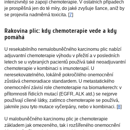
intenzivněji se zapojí chemoterapie. V ostatních případech
je prospěšná jen do té míry, do jaké zvyšuje šance, aniž by
se projevila nadměrná toxicita. [
7
]
Rakovina plic: kdy chemoterapie vede a kdy
pomáhá
U resekabilního nemalobuněčného karcinomu plic nabízí
adjuvantní chemoterapie výhodu v přežití a v posledních
letech se u vybraných pacientů používá také neoadjuvantní
chemoterapie v kombinaci s imunoterapií. U
neresekovatelného, lokálně pokročilého onemocnění
zůstává chemoradiace standardem. U metastatického
onemocnění závisí role chemoterapie na biomarkerech: v
přítomnosti řídicích mutací (EGFR, ALK atd.) se nejprve
používají cílené látky, zatímco chemoterapie se používá,
jakmile jsou tyto mutace vyčerpány, nebo v kombinaci. [
8
]
U malobuněčného karcinomu plic je chemoterapie
základem jak omezeného, tak i rozšířeného onemocnění