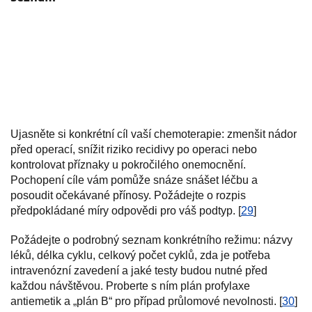
Ujasněte si konkrétní cíl vaší chemoterapie: zmenšit nádor
před operací, snížit riziko recidivy po operaci nebo
kontrolovat příznaky u pokročilého onemocnění.
Pochopení cíle vám pomůže snáze snášet léčbu a
posoudit očekávané přínosy. Požádejte o rozpis
předpokládané míry odpovědi pro váš podtyp. [
29
]
Požádejte o podrobný seznam konkrétního režimu: názvy
léků, délka cyklu, celkový počet cyklů, zda je potřeba
intravenózní zavedení a jaké testy budou nutné před
každou návštěvou. Proberte s ním plán profylaxe
antiemetik a „plán B“ pro případ průlomové nevolnosti. [
30
]