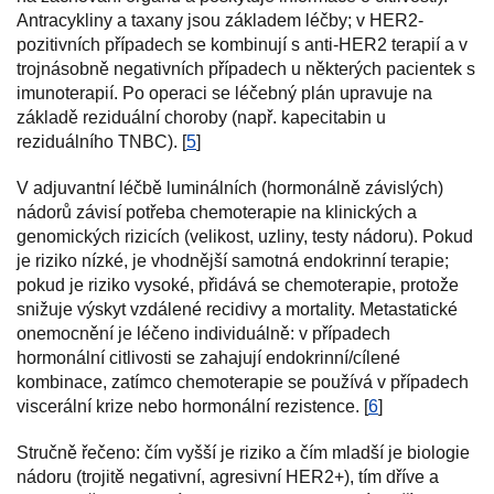
Antracykliny a taxany jsou základem léčby; v HER2-
pozitivních případech se kombinují s anti-HER2 terapií a v
trojnásobně negativních případech u některých pacientek s
imunoterapií. Po operaci se léčebný plán upravuje na
základě reziduální choroby (např. kapecitabin u
reziduálního TNBC). [
5
]
V adjuvantní léčbě luminálních (hormonálně závislých)
nádorů závisí potřeba chemoterapie na klinických a
genomických rizicích (velikost, uzliny, testy nádoru). Pokud
je riziko nízké, je vhodnější samotná endokrinní terapie;
pokud je riziko vysoké, přidává se chemoterapie, protože
snižuje výskyt vzdálené recidivy a mortality. Metastatické
onemocnění je léčeno individuálně: v případech
hormonální citlivosti se zahajují endokrinní/cílené
kombinace, zatímco chemoterapie se používá v případech
viscerální krize nebo hormonální rezistence. [
6
]
Stručně řečeno: čím vyšší je riziko a čím mladší je biologie
nádoru (trojitě negativní, agresivní HER2+), tím dříve a