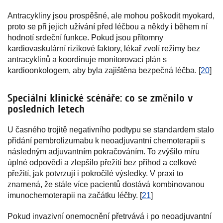
Antracykliny jsou prospěšné, ale mohou poškodit myokard,
proto se při jejich užívání před léčbou a někdy i během ní
hodnotí srdeční funkce. Pokud jsou přítomny
kardiovaskulární rizikové faktory, lékař zvolí režimy bez
antracyklinů a koordinuje monitorovací plán s
kardioonkologem, aby byla zajištěna bezpečná léčba. [
20
]
Speciální klinické scénáře: co se změnilo v
posledních letech
U časného trojitě negativního podtypu se standardem stalo
přidání pembrolizumabu k neoadjuvantní chemoterapii s
následným adjuvantním pokračováním. To zvýšilo míru
úplné odpovědi a zlepšilo přežití bez příhod a celkové
přežití, jak potvrzují i pokročilé výsledky. V praxi to
znamená, že stále více pacientů dostává kombinovanou
imunochemoterapii na začátku léčby. [
21
]
Pokud invazivní onemocnění přetrvává i po neoadjuvantní