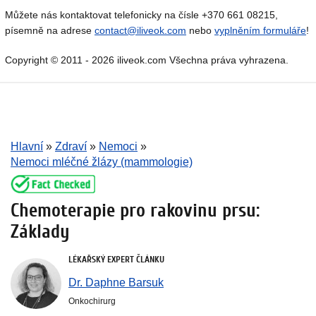
Můžete nás kontaktovat telefonicky na čísle +370 661 08215,
písemně na adrese
contact@iliveok.com
nebo
vyplněním formuláře
!
Copyright © 2011 - 2026 iliveok.com Všechna práva vyhrazena.
Hlavní
»
Zdraví
»
Nemoci
»
Nemoci mléčné žlázy (mammologie)
Chemoterapie pro rakovinu prsu:
Základy
LÉKAŘSKÝ EXPERT ČLÁNKU
Dr. Daphne Barsuk
Onkochirurg