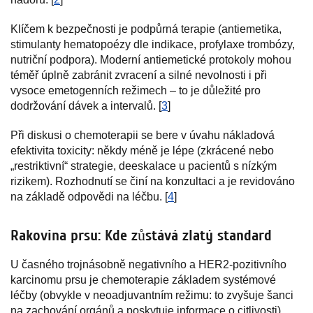
Klíčem k bezpečnosti je podpůrná terapie (antiemetika,
stimulanty hematopoézy dle indikace, profylaxe trombózy,
nutriční podpora). Moderní antiemetické protokoly mohou
téměř úplně zabránit zvracení a silné nevolnosti i při
vysoce emetogenních režimech – to je důležité pro
dodržování dávek a intervalů. [
3
]
Při diskusi o chemoterapii se bere v úvahu nákladová
efektivita toxicity: někdy méně je lépe (zkrácené nebo
„restriktivní“ strategie, deeskalace u pacientů s nízkým
rizikem). Rozhodnutí se činí na konzultaci a je revidováno
na základě odpovědi na léčbu. [
4
]
Rakovina prsu: Kde zůstává zlatý standard
U časného trojnásobně negativního a HER2-pozitivního
karcinomu prsu je chemoterapie základem systémové
léčby (obvykle v neoadjuvantním režimu: to zvyšuje šanci
na zachování orgánů a poskytuje informace o citlivosti).