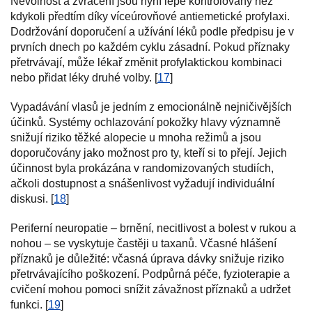
Nevolnost a zvracení jsou nyní lépe kontrolovány než
kdykoli předtím díky víceúrovňové antiemetické profylaxi.
Dodržování doporučení a užívání léků podle předpisu je v
prvních dnech po každém cyklu zásadní. Pokud příznaky
přetrvávají, může lékař změnit profylaktickou kombinaci
nebo přidat léky druhé volby. [
17
]
Vypadávání vlasů je jedním z emocionálně nejničivějších
účinků. Systémy ochlazování pokožky hlavy významně
snižují riziko těžké alopecie u mnoha režimů a jsou
doporučovány jako možnost pro ty, kteří si to přejí. Jejich
účinnost byla prokázána v randomizovaných studiích,
ačkoli dostupnost a snášenlivost vyžadují individuální
diskusi. [
18
]
Periferní neuropatie – brnění, necitlivost a bolest v rukou a
nohou – se vyskytuje častěji u taxanů. Včasné hlášení
příznaků je důležité: včasná úprava dávky snižuje riziko
přetrvávajícího poškození. Podpůrná péče, fyzioterapie a
cvičení mohou pomoci snížit závažnost příznaků a udržet
funkci. [
19
]