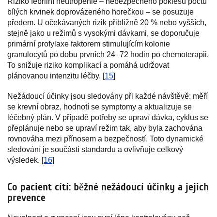
Riziko febrilní neutropenie – nebezpečného poklesu počtu
bílých krvinek doprovázeného horečkou – se posuzuje
předem. U očekávaných rizik přibližně 20 % nebo vyšších,
stejně jako u režimů s vysokými dávkami, se doporučuje
primární profylaxe faktorem stimulujícím kolonie
granulocytů po dobu prvních 24–72 hodin po chemoterapii.
To snižuje riziko komplikací a pomáhá udržovat
plánovanou intenzitu léčby. [
15
]
Nežádoucí účinky jsou sledovány při každé návštěvě: měří
se krevní obraz, hodnotí se symptomy a aktualizuje se
léčebný plán. V případě potřeby se upraví dávka, cyklus se
přeplánuje nebo se upraví režim tak, aby byla zachována
rovnováha mezi přínosem a bezpečností. Toto dynamické
sledování je součástí standardu a ovlivňuje celkový
výsledek. [
16
]
Co pacient cítí: běžné nežádoucí účinky a jejich
prevence