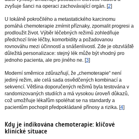
zvyšuje šanci na operaci zachovávající orgán. [
2
]
U lokálně pokročilého a metastatického karcinomu
pomáhá chemoterapie zmírnit příznaky, zpomalit progresi a
prodloužit život. Výběr léčebných režimů zohledňuje
předchozí linie léčby, komorbidity a požadovanou
rovnováhu mezi účinností a snášenlivostí. Zde je obzvláště
důležitá personalizace: stejný lék může být vhodný pro
jednoho pacienta, ale pro jiného ne. [
3
]
Moderní směrnice zdůrazňují, že „chemoterapie“ není
jediný režim, ale celá sada osvědčených kombinací a
sekvencí. Většina doporučených režimů byla testována v
randomizovaných studiích a má vysokou úroveň důkazů,
což umožňuje lékařům spoléhat se na standardy a
pacientům pochopit předpokládané přínosy a rizika. [
4
]
Kdy je indikována chemoterapie: klíčové
klinické situace