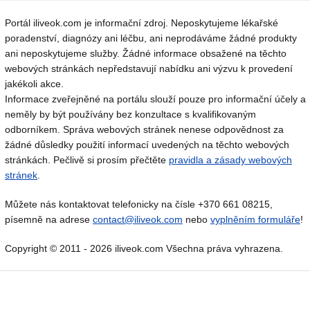
Portál iliveok.com je informační zdroj. Neposkytujeme lékařské
poradenství, diagnózy ani léčbu, ani neprodáváme žádné produkty
ani neposkytujeme služby. Žádné informace obsažené na těchto
webových stránkách nepředstavují nabídku ani výzvu k provedení
jakékoli akce.
Informace zveřejněné na portálu slouží pouze pro informační účely a
neměly by být používány bez konzultace s kvalifikovaným
odborníkem. Správa webových stránek nenese odpovědnost za
žádné důsledky použití informací uvedených na těchto webových
stránkách. Pečlivě si prosím přečtěte
pravidla a zásady webových
stránek
.
Můžete nás kontaktovat telefonicky na čísle +370 661 08215,
písemně na adrese
contact@iliveok.com
nebo
vyplněním formuláře
!
Copyright © 2011 - 2026 iliveok.com Všechna práva vyhrazena.