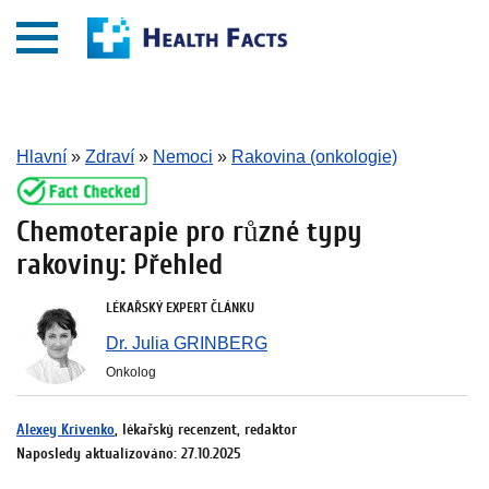
Hlavní
»
Zdraví
»
Nemoci
»
Rakovina (onkologie)
Chemoterapie pro různé typy
rakoviny: Přehled
LÉKAŘSKÝ EXPERT ČLÁNKU
Dr. Julia GRINBERG
Onkolog
Alexey Krivenko
, lékařský recenzent, redaktor
Naposledy aktualizováno: 27.10.2025