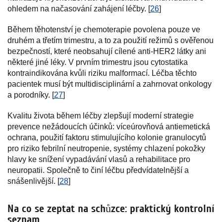
ohledem na načasování zahájení léčby. [
26
]
Během těhotenství je chemoterapie povolena pouze ve
druhém a třetím trimestru, a to za použití režimů s ověřenou
bezpečností, které neobsahují cílené anti-HER2 látky ani
některé jiné léky. V prvním trimestru jsou cytostatika
kontraindikována kvůli riziku malformací. Léčba těchto
pacientek musí být multidisciplinární a zahrnovat onkology
a porodníky. [
27
]
Kvalitu života během léčby zlepšují moderní strategie
prevence nežádoucích účinků: víceúrovňová antiemetická
ochrana, použití faktoru stimulujícího kolonie granulocytů
pro riziko febrilní neutropenie, systémy chlazení pokožky
hlavy ke snížení vypadávání vlasů a rehabilitace pro
neuropatii. Společně to činí léčbu předvídatelnější a
snášenlivější. [
28
]
Na co se zeptat na schůzce: praktický kontrolní
seznam