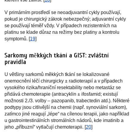
V primárním prostředí se neoadjuvantní cykly používají,
pokud je chirurgický zákrok nebezpečný; adjuvantní cykly
se používají téměř vždy. V případech rezistentních na
platinu se klade důraz na režimy bez platiny a kontrolu
symptomů. [
19
]
Sarkomy měkkých tkání a GIST: zvláštní
pravidla
U většiny sarkomů měkkých tkání se lokalizované
onemocnění léčí chirurgicky ± radioterapií a v případech
vysokého rizika/hraniční resektability nebo metastáz se
přidává chemoterapie (antracyklin ± ifosfamid; existují
možnosti 2./3. volby – pazopanib, trabectedin atd.). Některé
podtypy jsou citlivější na chemii (např. synoviální sarkom),
zatímco jiné reagují „lépe“ na cílenou terapii, jako například
u gastrointestinálních stromálních nádorů, kde imatinib a
jeho „příbuzní“ vytlačují chemoterapii. [
20
]