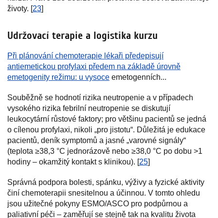
životy. [
23
]
Udržovací terapie a logistika kurzu
Při plánování chemoterapie lékaři předepisují
antiemetickou profylaxi předem na základě úrovně
emetogenity režimu: u vysoce
emetogenních...
Souběžně se hodnotí rizika neutropenie a v případech
vysokého rizika febrilní neutropenie se diskutují
leukocytární růstové faktory; pro většinu pacientů se jedná
o cílenou profylaxi, nikoli „pro jistotu“. Důležitá je edukace
pacientů, deník symptomů a jasné „varovné signály“
(teplota ≥38,3 °C jednorázově nebo ≥38,0 °C po dobu >1
hodiny – okamžitý kontakt s klinikou). [
25
]
Správná podpora bolesti, spánku, výživy a fyzické aktivity
činí chemoterapii snesitelnou a účinnou. V tomto ohledu
jsou užitečné pokyny ESMO/ASCO pro podpůrnou a
paliativní péči – zaměřují se stejně tak na kvalitu života