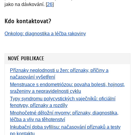
jako na dávkování. [
26
]
Kdo kontaktovat?
Onkolog: diagnostika a léčba rakoviny
NOVÉ PUBLIKACE
Příznaky neplodnosti u žen: příznaky, příčiny a
načasování vyšetření
Menstruace s endometriózou: povaha bolesti, hojnost,
sraženiny a nepravidelnosti cyklu
Typy syndromu polycystických vaječníků: oficiální
fenotypy, příznaky a rozdíly
Mnohočetné děložní myomy: příznaky, diagnostika,
léčba a vliv na těhotenství
Inkubační doba syfilisu: načasování příznaků a testy
po kontaktu