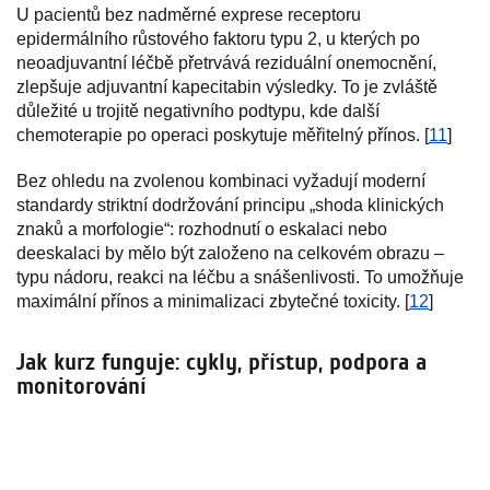
U pacientů bez nadměrné exprese receptoru
epidermálního růstového faktoru typu 2, u kterých po
neoadjuvantní léčbě přetrvává reziduální onemocnění,
zlepšuje adjuvantní kapecitabin výsledky. To je zvláště
důležité u trojitě negativního podtypu, kde další
chemoterapie po operaci poskytuje měřitelný přínos. [
11
]
Bez ohledu na zvolenou kombinaci vyžadují moderní
standardy striktní dodržování principu „shoda klinických
znaků a morfologie“: rozhodnutí o eskalaci nebo
deeskalaci by mělo být založeno na celkovém obrazu –
typu nádoru, reakci na léčbu a snášenlivosti. To umožňuje
maximální přínos a minimalizaci zbytečné toxicity. [
12
]
Jak kurz funguje: cykly, přístup, podpora a
monitorování