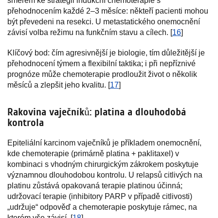
směrem ke strategii indukční chemoterapie s
přehodnocením každé 2–3 měsíce: někteří pacienti mohou
být převedeni na resekci. U metastatického onemocnění
závisí volba režimu na funkčním stavu a cílech. [
16
]
Klíčový bod: čím agresivnější je biologie, tím důležitější je
přehodnocení týmem a flexibilní taktika; i při nepříznivé
prognóze může chemoterapie prodloužit život o několik
měsíců a zlepšit jeho kvalitu. [
17
]
Rakovina vaječníků: platina a dlouhodobá
kontrola
Epiteliální karcinom vaječníků je příkladem onemocnění,
kde chemoterapie (primárně platina + paklitaxel) v
kombinaci s vhodným chirurgickým zákrokem poskytuje
významnou dlouhodobou kontrolu. U relapsů citlivých na
platinu zůstává opakovaná terapie platinou účinná;
udržovací terapie (inhibitory PARP v případě citlivosti)
„udržuje“ odpověď a chemoterapie poskytuje rámec, na
kterém vše závisí. [
18
]