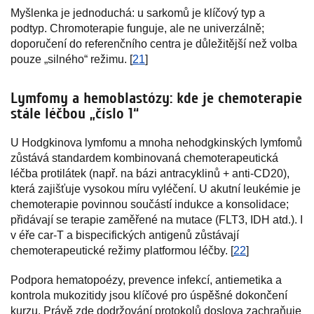
Myšlenka je jednoduchá: u sarkomů je klíčový typ a
podtyp. Chromoterapie funguje, ale ne univerzálně;
doporučení do referenčního centra je důležitější než volba
pouze „silného“ režimu. [
21
]
Lymfomy a hemoblastózy: kde je chemoterapie
stále léčbou „číslo 1“
U Hodgkinova lymfomu a mnoha nehodgkinských lymfomů
zůstává standardem kombinovaná chemoterapeutická
léčba protilátek (např. na bázi antracyklinů + anti-CD20),
která zajišťuje vysokou míru vyléčení. U akutní leukémie je
chemoterapie povinnou součástí indukce a konsolidace;
přidávají se terapie zaměřené na mutace (FLT3, IDH atd.). I
v éře car-T a bispecifických antigenů zůstávají
chemoterapeutické režimy platformou léčby. [
22
]
Podpora hematopoézy, prevence infekcí, antiemetika a
kontrola mukozitidy jsou klíčové pro úspěšné dokončení
kurzu. Právě zde dodržování protokolů doslova zachraňuje