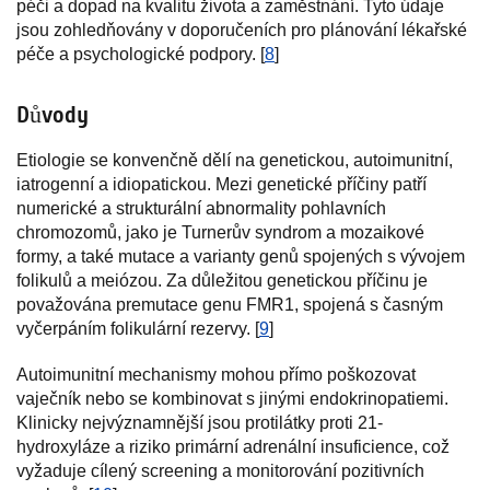
péči a dopad na kvalitu života a zaměstnání. Tyto údaje
jsou zohledňovány v doporučeních pro plánování lékařské
péče a psychologické podpory. [
8
]
Důvody
Etiologie se konvenčně dělí na genetickou, autoimunitní,
iatrogenní a idiopatickou. Mezi genetické příčiny patří
numerické a strukturální abnormality pohlavních
chromozomů, jako je Turnerův syndrom a mozaikové
formy, a také mutace a varianty genů spojených s vývojem
folikulů a meiózou. Za důležitou genetickou příčinu je
považována premutace genu FMR1, spojená s časným
vyčerpáním folikulární rezervy. [
9
]
Autoimunitní mechanismy mohou přímo poškozovat
vaječník nebo se kombinovat s jinými endokrinopatiemi.
Klinicky nejvýznamnější jsou protilátky proti 21-
hydroxyláze a riziko primární adrenální insuficience, což
vyžaduje cílený screening a monitorování pozitivních