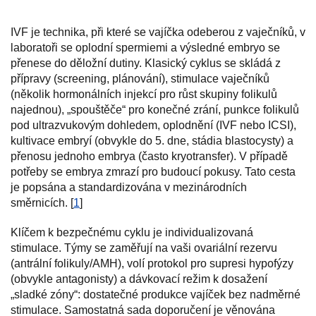
IVF je technika, při které se vajíčka odeberou z vaječníků, v
laboratoři se oplodní spermiemi a výsledné embryo se
přenese do děložní dutiny. Klasický cyklus se skládá z
přípravy (screening, plánování), stimulace vaječníků
(několik hormonálních injekcí pro růst skupiny folikulů
najednou), „spouštěče“ pro konečné zrání, punkce folikulů
pod ultrazvukovým dohledem, oplodnění (IVF nebo ICSI),
kultivace embryí (obvykle do 5. dne, stádia blastocysty) a
přenosu jednoho embrya (často kryotransfer). V případě
potřeby se embrya zmrazí pro budoucí pokusy. Tato cesta
je popsána a standardizována v mezinárodních
směrnicích. [
1
]
Klíčem k bezpečnému cyklu je individualizovaná
stimulace. Týmy se zaměřují na vaši ovariální rezervu
(antrální folikuly/AMH), volí protokol pro supresi hypofýzy
(obvykle antagonisty) a dávkovací režim k dosažení
„sladké zóny“: dostatečné produkce vajíček bez nadměrné
stimulace. Samostatná sada doporučení je věnována