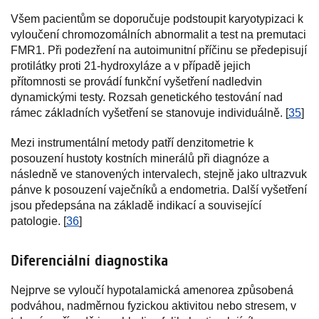
Všem pacientům se doporučuje podstoupit karyotypizaci k
vyloučení chromozomálních abnormalit a test na premutaci
FMR1. Při podezření na autoimunitní příčinu se předepisují
protilátky proti 21-hydroxyláze a v případě jejich
přítomnosti se provádí funkční vyšetření nadledvin
dynamickými testy. Rozsah genetického testování nad
rámec základních vyšetření se stanovuje individuálně. [
35
]
Mezi instrumentální metody patří denzitometrie k
posouzení hustoty kostních minerálů při diagnóze a
následně ve stanovených intervalech, stejně jako ultrazvuk
pánve k posouzení vaječníků a endometria. Další vyšetření
jsou předepsána na základě indikací a související
patologie. [
36
]
Diferenciální diagnostika
Nejprve se vyloučí hypotalamická amenorea způsobená
podváhou, nadměrnou fyzickou aktivitou nebo stresem, v