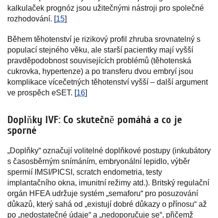
kalkulaček prognóz jsou užitečnými nástroji pro společné
rozhodování. [
15
]
Během těhotenství je rizikový profil zhruba srovnatelný s
populací stejného věku, ale starší pacientky mají vyšší
pravděpodobnost souvisejících problémů (těhotenská
cukrovka, hypertenze) a po transferu dvou embryí jsou
komplikace vícečetných těhotenství vyšší – další argument
ve prospěch eSET. [
16
]
Doplňky IVF: Co skutečně pomáhá a co je
sporné
„Doplňky“ označují volitelné doplňkové postupy (inkubátory
s časosběrným snímáním, embryonální lepidlo, výběr
spermií IMSI/PICSI, scratch endometria, testy
implantačního okna, imunitní režimy atd.). Britský regulační
orgán HFEA udržuje systém „semaforu“ pro posuzování
důkazů, který sahá od „existují dobré důkazy o přínosu“ až
po „nedostatečné údaje“ a „nedoporučuje se“, přičemž