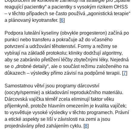
Doporučení se konkrétně zaměřují na strategie pro „špatně
reagující pacientky“ a pacientky s vysokým rizikem OHSS
– v těchto případech se často používá „agonistická terapie“
a plánovaný kryotransfer. [
6
]
Podpora luteální kyseliny (obvykle progesteron) začíná po
punkci nebo transferu a pokračuje až do včasného
potvrzení a udržování těhotenství. Formy a režimy se
vybírají na základě protokolu; kliniky dodržují algoritmy,
aby se zabránilo přetížení léčby zbytečnými léky. Nejedná
se o „drobné detaily“, ale o součást režimu založeného na
důkazech – výsledky přímo závisí na podpůrné terapii. [
7
]
Samostatnou větví jsou programy dárcovství
(oocyty/spermie) a skladování reprodukčního materiálu.
Dárcovská vajíčka téměř zcela eliminují faktor věku
příjemkyně, protože hlavním omezením je kvalita vajíček;
to vysvětluje vysoké výsledky v těchto programech. Právní
a etické aspekty se liší v závislosti na zemi a jsou
projednávány před zahájením cyklu. [
8
]