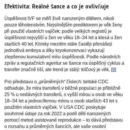
Efektivita: Reálné šance a co je ovlivňuje
Úspěšnost IVF se měří živě narozeným dítětem, nikoli
pouze těhotenstvím. Nejsilnějším prediktorem je věk ženy
při použití vlastních vajíček: podle velkých registrů je
úspěšnost nejvyšší u žen ve věku 18–34 let a klesá u žen
starších 40 let. Kliniky mezitím stále častěji přenášejí
jednotlivá embrya a díky kryokonzervaci vykazují
zlepšenou kumulativní míru úspěšnosti. Podle národních
zpráv a regulačních agentur se šance na úspěšný cyklus a
transfer značně liší, ale trend je stálý: klíčový je věk. [
9
]
Pro představu o „průměrných“ číslech: britské CDC
odhaduje, že míra transferů v běžné populaci je přibližně
25 % u nedávných transferů, s vyšší mírou u osob ve věku
18–34 let a jednocifernou mírou u osob starších 43 let s
použitím vlastních vajíček. V USA CDC poskytuje
souhrnné údaje za rok 2022 a podíl dětí narozených
pomocí metod asistované reprodukce – to dává představu
o rozsahu a průměrných šancích, ale vaše osobní