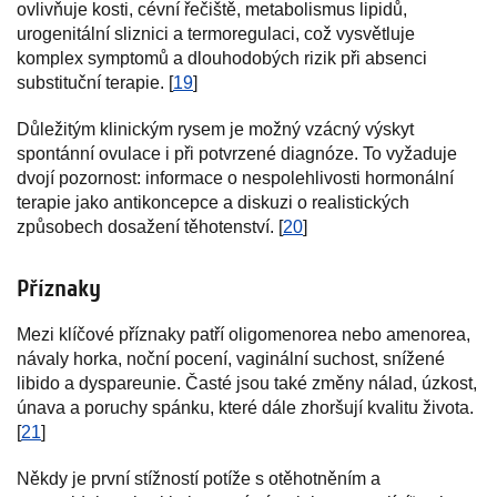
ovlivňuje kosti, cévní řečiště, metabolismus lipidů,
urogenitální sliznici a termoregulaci, což vysvětluje
komplex symptomů a dlouhodobých rizik při absenci
substituční terapie. [
19
]
Důležitým klinickým rysem je možný vzácný výskyt
spontánní ovulace i při potvrzené diagnóze. To vyžaduje
dvojí pozornost: informace o nespolehlivosti hormonální
terapie jako antikoncepce a diskuzi o realistických
způsobech dosažení těhotenství. [
20
]
Příznaky
Mezi klíčové příznaky patří oligomenorea nebo amenorea,
návaly horka, noční pocení, vaginální suchost, snížené
libido a dyspareunie. Časté jsou také změny nálad, úzkost,
únava a poruchy spánku, které dále zhoršují kvalitu života.
[
21
]
Někdy je první stížností potíže s otěhotněním a