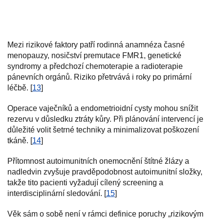
Mezi rizikové faktory patří rodinná anamnéza časné
menopauzy, nosičství premutace FMR1, genetické
syndromy a předchozí chemoterapie a radioterapie
pánevních orgánů. Riziko přetrvává i roky po primární
léčbě. [
13
]
Operace vaječníků a endometrioidní cysty mohou snížit
rezervu v důsledku ztráty kůry. Při plánování intervencí je
důležité volit šetrné techniky a minimalizovat poškození
tkáně. [
14
]
Přítomnost autoimunitních onemocnění štítné žlázy a
nadledvin zvyšuje pravděpodobnost autoimunitní složky,
takže tito pacienti vyžadují cílený screening a
interdisciplinární sledování. [
15
]
Věk sám o sobě není v rámci definice poruchy „rizikovým