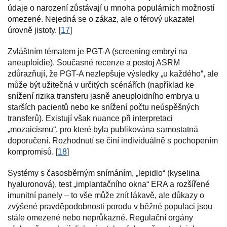
údaje o narození zůstávají u mnoha populárních možností
omezené. Nejedná se o zákaz, ale o férový ukazatel
úrovně jistoty. [
17
]
Zvláštním tématem je PGT-A (screening embryí na
aneuploidie). Současné recenze a postoj ASRM
zdůrazňují, že PGT-A nezlepšuje výsledky „u každého“, ale
může být užitečná v určitých scénářích (například ke
snížení rizika transferu jasně aneuploidního embrya u
starších pacientů nebo ke snížení počtu neúspěšných
transferů). Existují však nuance při interpretaci
„mozaicismu“, pro které byla publikována samostatná
doporučení. Rozhodnutí se činí individuálně s pochopením
kompromisů. [
18
]
Systémy s časosběrným snímáním, „lepidlo“ (kyselina
hyaluronová), test „implantačního okna“ ERA a rozšířené
imunitní panely – to vše může znít lákavě, ale důkazy o
zvýšené pravděpodobnosti porodu v běžné populaci jsou
stále omezené nebo neprůkazné. Regulační orgány