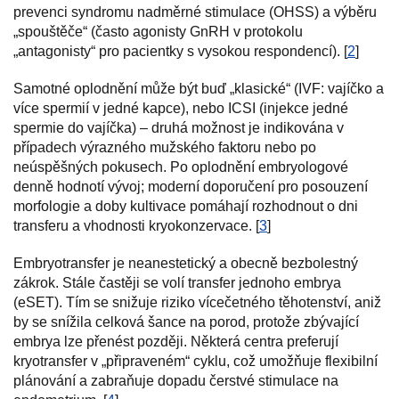
prevenci syndromu nadměrné stimulace (OHSS) a výběru
„spouštěče“ (často agonisty GnRH v protokolu
„antagonisty“ pro pacientky s vysokou respondencí). [
2
]
Samotné oplodnění může být buď „klasické“ (IVF: vajíčko a
více spermií v jedné kapce), nebo ICSI (injekce jedné
spermie do vajíčka) – druhá možnost je indikována v
případech výrazného mužského faktoru nebo po
neúspěšných pokusech. Po oplodnění embryologové
denně hodnotí vývoj; moderní doporučení pro posouzení
morfologie a doby kultivace pomáhají rozhodnout o dni
transferu a vhodnosti kryokonzervace. [
3
]
Embryotransfer je neanestetický a obecně bezbolestný
zákrok. Stále častěji se volí transfer jednoho embrya
(eSET). Tím se snižuje riziko vícečetného těhotenství, aniž
by se snížila celková šance na porod, protože zbývající
embrya lze přenést později. Některá centra preferují
kryotransfer v „připraveném“ cyklu, což umožňuje flexibilní
plánování a zabraňuje dopadu čerstvé stimulace na