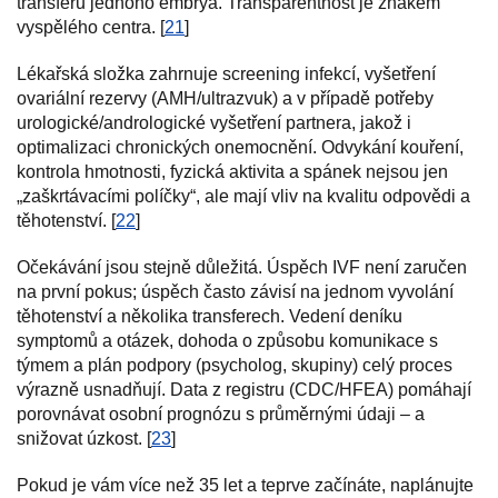
transferu jednoho embrya. Transparentnost je znakem
vyspělého centra. [
21
]
Lékařská složka zahrnuje screening infekcí, vyšetření
ovariální rezervy (AMH/ultrazvuk) a v případě potřeby
urologické/andrologické vyšetření partnera, jakož i
optimalizaci chronických onemocnění. Odvykání kouření,
kontrola hmotnosti, fyzická aktivita a spánek nejsou jen
„zaškrtávacími políčky“, ale mají vliv na kvalitu odpovědi a
těhotenství. [
22
]
Očekávání jsou stejně důležitá. Úspěch IVF není zaručen
na první pokus; úspěch často závisí na jednom vyvolání
těhotenství a několika transferech. Vedení deníku
symptomů a otázek, dohoda o způsobu komunikace s
týmem a plán podpory (psycholog, skupiny) celý proces
výrazně usnadňují. Data z registru (CDC/HFEA) pomáhají
porovnávat osobní prognózu s průměrnými údaji – a
snižovat úzkost. [
23
]
Pokud je vám více než 35 let a teprve začínáte, naplánujte