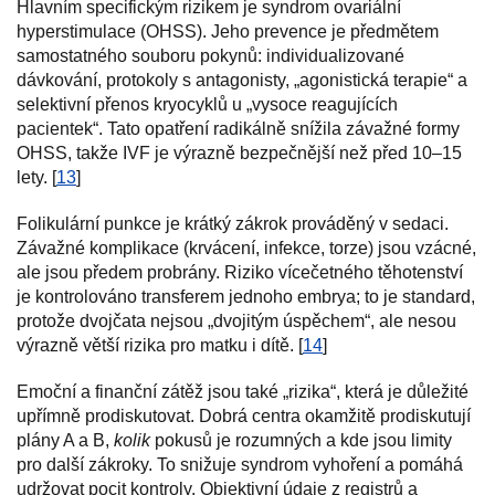
Hlavním specifickým rizikem je syndrom ovariální
hyperstimulace (OHSS). Jeho prevence je předmětem
samostatného souboru pokynů: individualizované
dávkování, protokoly s antagonisty, „agonistická terapie“ a
selektivní přenos kryocyklů u „vysoce reagujících
pacientek“. Tato opatření radikálně snížila závažné formy
OHSS, takže IVF je výrazně bezpečnější než před 10–15
lety. [
13
]
Folikulární punkce je krátký zákrok prováděný v sedaci.
Závažné komplikace (krvácení, infekce, torze) jsou vzácné,
ale jsou předem probrány. Riziko vícečetného těhotenství
je kontrolováno transferem jednoho embrya; to je standard,
protože dvojčata nejsou „dvojitým úspěchem“, ale nesou
výrazně větší rizika pro matku i dítě. [
14
]
Emoční a finanční zátěž jsou také „rizika“, která je důležité
upřímně prodiskutovat. Dobrá centra okamžitě prodiskutují
plány A a B,
kolik
pokusů je rozumných a kde jsou limity
pro další zákroky. To snižuje syndrom vyhoření a pomáhá
udržovat pocit kontroly. Objektivní údaje z registrů a