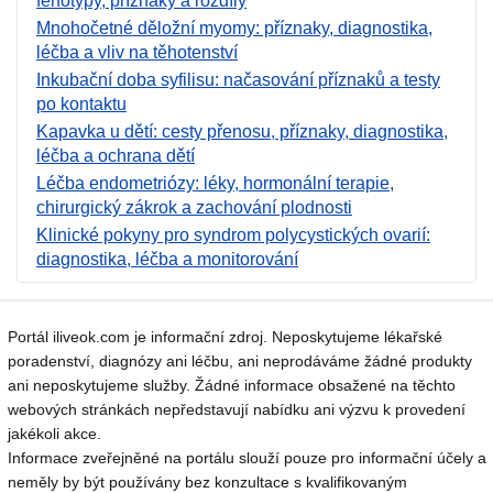
fenotypy, příznaky a rozdíly
Mnohočetné děložní myomy: příznaky, diagnostika,
léčba a vliv na těhotenství
Inkubační doba syfilisu: načasování příznaků a testy
po kontaktu
Kapavka u dětí: cesty přenosu, příznaky, diagnostika,
léčba a ochrana dětí
Léčba endometriózy: léky, hormonální terapie,
chirurgický zákrok a zachování plodnosti
Klinické pokyny pro syndrom polycystických ovarií:
diagnostika, léčba a monitorování
Portál iliveok.com je informační zdroj. Neposkytujeme lékařské
poradenství, diagnózy ani léčbu, ani neprodáváme žádné produkty
ani neposkytujeme služby. Žádné informace obsažené na těchto
webových stránkách nepředstavují nabídku ani výzvu k provedení
jakékoli akce.
Informace zveřejněné na portálu slouží pouze pro informační účely a
neměly by být používány bez konzultace s kvalifikovaným