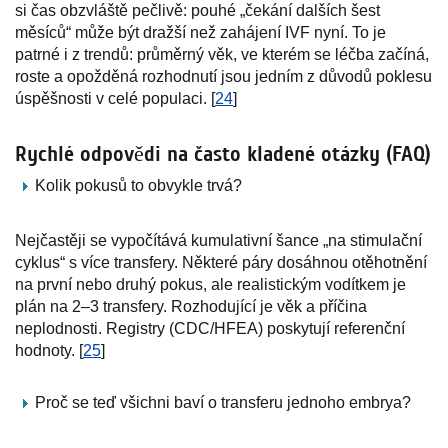
si čas obzvláště pečlivě: pouhé „čekání dalších šest
měsíců“ může být dražší než zahájení IVF nyní. To je
patrné i z trendů: průměrný věk, ve kterém se léčba začíná,
roste a opožděná rozhodnutí jsou jedním z důvodů poklesu
úspěšnosti v celé populaci. [
24
]
Rychlé odpovědi na často kladené otázky (FAQ)
Kolik pokusů to obvykle trvá?
Nejčastěji se vypočítává kumulativní šance „na stimulační
cyklus“ s více transfery. Některé páry dosáhnou otěhotnění
na první nebo druhý pokus, ale realistickým vodítkem je
plán na 2–3 transfery. Rozhodující je věk a příčina
neplodnosti. Registry (CDC/HFEA) poskytují referenční
hodnoty. [
25
]
Proč se teď všichni baví o transferu jednoho embrya?