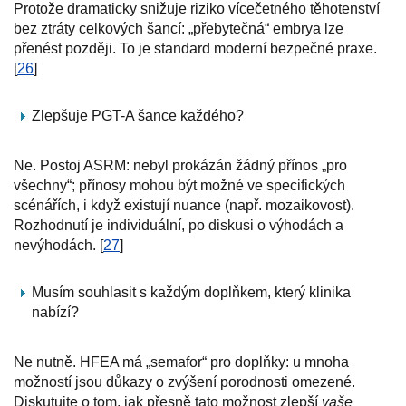
Protože dramaticky snižuje riziko vícečetného těhotenství
bez ztráty celkových šancí: „přebytečná“ embrya lze
přenést později. To je standard moderní bezpečné praxe.
[
26
]
Zlepšuje PGT-A šance každého?
Ne. Postoj ASRM: nebyl prokázán žádný přínos „pro
všechny“; přínosy mohou být možné ve specifických
scénářích, i když existují nuance (např. mozaikovost).
Rozhodnutí je individuální, po diskusi o výhodách a
nevýhodách. [
27
]
Musím souhlasit s každým doplňkem, který klinika
nabízí?
Ne nutně. HFEA má „semafor“ pro doplňky: u mnoha
možností jsou důkazy o zvýšení porodnosti omezené.
Diskutujte o tom, jak přesně tato možnost zlepší
vaše