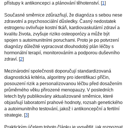
přístupy k antikoncepci a plánování těhotenství. [
1
]
Současné směrnice zdůrazňují, že diagnóza s sebou nese
zdravotní a psychosociální důsledky. Časný nedostatek
estrogenu ovlivňuje kostní tkáň, kardiovaskulární zdraví a
kvalitu života, zvyšuje riziko osteoporózy a může být
spojen s autoimunitními poruchami. Proto je po potvrzení
diagnózy důležité vypracovat dlouhodobý plán léčby s
hormonální terapií, monitorováním a podporou duševního
zdraví. [
2
]
Mezinárodní společnosti doporučují standardizovaná
diagnostická kritéria, algoritmy pro identifikaci příčin,
posouzení rizik a personalizovanou léčbu před dosažením
průměrného věku přirozené menopauzy. V posledních
letech byly publikovány aktualizované směrnice, které
objasňují laboratorní prahové hodnoty, rozsah genetického
a autoimunitního testování, jakož i antikoncepční a fertilní
strategie. [
3
]
Praktickým účelem tohoto článku je vysvětlit, jak rozpoznat