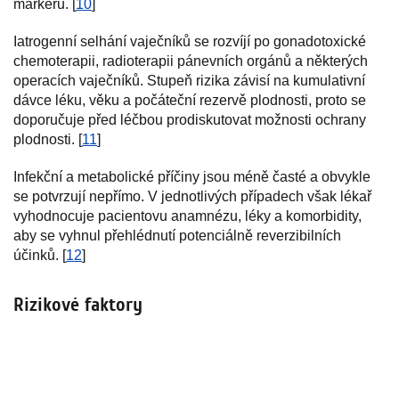
markerů. [
10
]
Iatrogenní selhání vaječníků se rozvíjí po gonadotoxické
chemoterapii, radioterapii pánevních orgánů a některých
operacích vaječníků. Stupeň rizika závisí na kumulativní
dávce léku, věku a počáteční rezervě plodnosti, proto se
doporučuje před léčbou prodiskutovat možnosti ochrany
plodnosti. [
11
]
Infekční a metabolické příčiny jsou méně časté a obvykle
se potvrzují nepřímo. V jednotlivých případech však lékař
vyhodnocuje pacientovu anamnézu, léky a komorbidity,
aby se vyhnul přehlédnutí potenciálně reverzibilních
účinků. [
12
]
Rizikové faktory