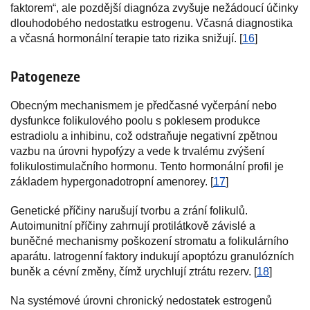
faktorem“, ale pozdější diagnóza zvyšuje nežádoucí účinky
dlouhodobého nedostatku estrogenu. Včasná diagnostika
a včasná hormonální terapie tato rizika snižují. [
16
]
Patogeneze
Obecným mechanismem je předčasné vyčerpání nebo
dysfunkce folikulového poolu s poklesem produkce
estradiolu a inhibinu, což odstraňuje negativní zpětnou
vazbu na úrovni hypofýzy a vede k trvalému zvýšení
folikulostimulačního hormonu. Tento hormonální profil je
základem hypergonadotropní amenorey. [
17
]
Genetické příčiny narušují tvorbu a zrání folikulů.
Autoimunitní příčiny zahrnují protilátkově závislé a
buněčné mechanismy poškození stromatu a folikulárního
aparátu. Iatrogenní faktory indukují apoptózu granulózních
buněk a cévní změny, čímž urychlují ztrátu rezerv. [
18
]
Na systémové úrovni chronický nedostatek estrogenů