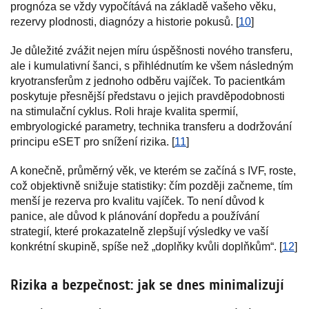
prognóza se vždy vypočítává na základě vašeho věku,
rezervy plodnosti, diagnózy a historie pokusů. [
10
]
Je důležité zvážit nejen míru úspěšnosti nového transferu,
ale i kumulativní šanci, s přihlédnutím ke všem následným
kryotransferům z jednoho odběru vajíček. To pacientkám
poskytuje přesnější představu o jejich pravděpodobnosti
na stimulační cyklus. Roli hraje kvalita spermií,
embryologické parametry, technika transferu a dodržování
principu eSET pro snížení rizika. [
11
]
A konečně, průměrný věk, ve kterém se začíná s IVF, roste,
což objektivně snižuje statistiky: čím později začneme, tím
menší je rezerva pro kvalitu vajíček. To není důvod k
panice, ale důvod k plánování dopředu a používání
strategií, které prokazatelně zlepšují výsledky ve vaší
konkrétní skupině, spíše než „doplňky kvůli doplňkům“. [
12
]
Rizika a bezpečnost: jak se dnes minimalizují