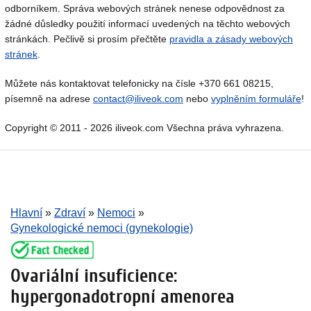
odborníkem. Správa webových stránek nenese odpovědnost za
žádné důsledky použití informací uvedených na těchto webových
stránkách. Pečlivě si prosím přečtěte
pravidla a zásady webových
stránek
.
Můžete nás kontaktovat telefonicky na čísle +370 661 08215,
písemně na adrese
contact@iliveok.com
nebo
vyplněním formuláře
!
Copyright © 2011 - 2026 iliveok.com Všechna práva vyhrazena.
Hlavní
»
Zdraví
»
Nemoci
»
Gynekologické nemoci (gynekologie)
Ovariální insuficience:
hypergonadotropní amenorea