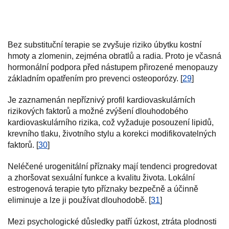
Bez substituční terapie se zvyšuje riziko úbytku kostní
hmoty a zlomenin, zejména obratlů a radia. Proto je včasná
hormonální podpora před nástupem přirozené menopauzy
základním opatřením pro prevenci osteoporózy. [
29
]
Je zaznamenán nepříznivý profil kardiovaskulárních
rizikových faktorů a možné zvýšení dlouhodobého
kardiovaskulárního rizika, což vyžaduje posouzení lipidů,
krevního tlaku, životního stylu a korekci modifikovatelných
faktorů. [
30
]
Neléčené urogenitální příznaky mají tendenci progredovat
a zhoršovat sexuální funkce a kvalitu života. Lokální
estrogenová terapie tyto příznaky bezpečně a účinně
eliminuje a lze ji používat dlouhodobě. [
31
]
Mezi psychologické důsledky patří úzkost, ztráta plodnosti