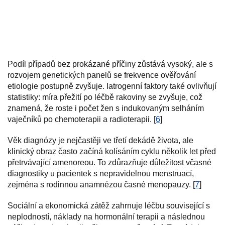
Podíl případů bez prokázané příčiny zůstává vysoký, ale s
rozvojem genetických panelů se frekvence ověřování
etiologie postupně zvyšuje. Iatrogenní faktory také ovlivňují
statistiky: míra přežití po léčbě rakoviny se zvyšuje, což
znamená, že roste i počet žen s indukovaným selháním
vaječníků po chemoterapii a radioterapii. [
6
]
Věk diagnózy je nejčastěji ve třetí dekádě života, ale
klinický obraz často začíná kolísáním cyklu několik let před
přetrvávající amenoreou. To zdůrazňuje důležitost včasné
diagnostiky u pacientek s nepravidelnou menstruací,
zejména s rodinnou anamnézou časné menopauzy. [
7
]
Sociální a ekonomická zátěž zahrnuje léčbu související s
neplodností, náklady na hormonální terapii a následnou