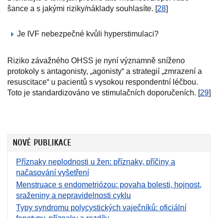
šance a s jakými riziky/náklady souhlasíte. [
28
]
Je IVF nebezpečné kvůli hyperstimulaci?
Riziko závažného OHSS je nyní významně sníženo
protokoly s antagonisty, „agonisty“ a strategií „zmrazení a
resuscitace“ u pacientů s vysokou respondentní léčbou.
Toto je standardizováno ve stimulačních doporučeních. [
29
]
NOVÉ PUBLIKACE
Příznaky neplodnosti u žen: příznaky, příčiny a
načasování vyšetření
Menstruace s endometriózou: povaha bolesti, hojnost,
sraženiny a nepravidelnosti cyklu
Typy syndromu polycystických vaječníků: oficiální