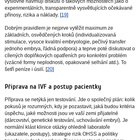
výslovně navrhují diskusi o takových možnostech jako o
experimentálních, transparentně vysvětlujících očekávané
přínosy, rizika a náklady. [
19
]
Dobrým pravidlem je nejprve vytěžit maximum ze
základních, osvědčených kroků (individualizovaná
stimulace, vysoce kvalitní embryologie, pečlivý transfer
jednoho embrya, řádná podpora) a teprve poté diskutovat o
cílených doplňkových opatřeních pro konkrétní problém
(vzácné formy neplodnosti, opakované selhání atd.). To
šetří peníze i úsilí. [
20
]
Příprava na IVF a postup pacientky
Příprava se netýká jen testování. Jde o společný plán: kolik
pokusů je rozumných, kdy je pozastavit, jaká budou kritéria
úspěchu, jaké možnosti jsou ve vaší zemi přijatelné
(dárcovství, genetické testování, uchovávání embryí). Je
normální klást klinice otázky ohledně laboratoře
(ukazatele, postupy), strategie rizik OHSS a politiky