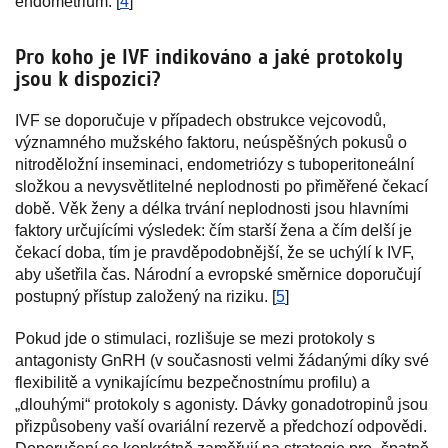
endometrium. [
4
]
Pro koho je IVF indikováno a jaké protokoly
jsou k dispozici?
IVF se doporučuje v případech obstrukce vejcovodů,
významného mužského faktoru, neúspěšných pokusů o
nitroděložní inseminaci, endometriózy s tuboperitoneální
složkou a nevysvětlitelné neplodnosti po přiměřené čekací
době. Věk ženy a délka trvání neplodnosti jsou hlavními
faktory určujícími výsledek: čím starší žena a čím delší je
čekací doba, tím je pravděpodobnější, že se uchýlí k IVF,
aby ušetřila čas. Národní a evropské směrnice doporučují
postupný přístup založený na riziku. [
5
]
Pokud jde o stimulaci, rozlišuje se mezi protokoly s
antagonisty GnRH (v současnosti velmi žádanými díky své
flexibilitě a vynikajícímu bezpečnostnímu profilu) a
„dlouhými“ protokoly s agonisty. Dávky gonadotropinů jsou
přizpůsobeny vaší ovariální rezervě a předchozí odpovědi.