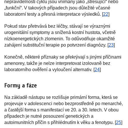
nepravidelnosti cyklu jsou vnímány jako „stresující“ nebo
„funkční“. V takových případech jsou důležité včasné
laboratorní testy a přesná interpretace výsledků. [
22
]
Pokud stav přetrvává bez léčby, stávají se výraznými
urogenitální symptomy a snížená kostní hustota, včetně
nízkoenergetických zlomenin. To odůvodňuje okamžité
zahájení substituční terapie po potvrzení diagnózy. [
23
]
Konečně, některé příznaky se překrývají s jinými příčinami
amenorey, takže je nelze interpretovat izolovaně bez
laboratorního ověření a vyloučení alternativ. [
24
]
Formy a fáze
Na základě nástupu se rozlišuje primární forma, která se
projevuje v adolescenci nebo bezprostředně po menarché,
a častější forma s manifestací ve 20. a 30. letech. V obou
případech je nutné posouzení genetických a
autoimunitních příčin s přihlédnutím k věku a fenotypu. [
25
]