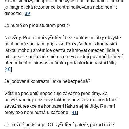
kostní stenózy, pooperačního vyšetření implantátů a pokud
je magnetická rezonance kontraindikována nebo není k
dispozici.[
39
]
Je nutné se před studiem postit?
Ne vždy. Pro rutinní vyšetření bez kontrastní látky obvykle
není nutná speciální příprava. Pro vyšetření s kontrastní
látkou mohou směrnice centra zahrnovat omezení jídla a
pití, ačkoli současné směrnice nevyžadují povinné lačnění
před rutinním intravaskulárním podáním kontrastní látky.
[
40
]
Je jodovaná kontrastní látka nebezpečná?
Většina pacientů nepociťuje závažné problémy. Za
nejvýznamnější rizikový faktor je považována předchozí
závažná reakce na kontrastní látku stejné třídy. Rutinní
profylaxe není nutná u každého. [
41
]
Je možné podstoupit CT vyšetření páteře, pokud máte