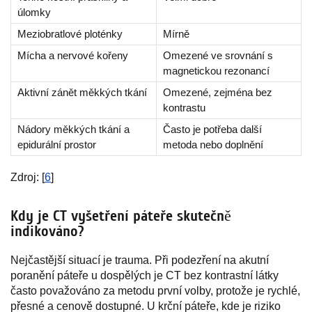
úlomky
Meziobratlové ploténky
Mírně
Mícha a nervové kořeny
Omezené ve srovnání s
magnetickou rezonancí
Aktivní zánět měkkých tkání
Omezené, zejména bez
kontrastu
Nádory měkkých tkání a
Často je potřeba další
epidurální prostor
metoda nebo doplnění
Zdroj: [
6
]
Kdy je CT vyšetření páteře skutečně
indikováno?
Nejčastější situací je trauma. Při podezření na akutní
poranění páteře u dospělých je CT bez kontrastní látky
často považováno za metodu první volby, protože je rychlé,
přesné a cenově dostupné. U krční páteře, kde je riziko