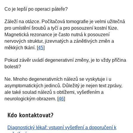
Co je lepší po operaci páteře?
Záleží na otázce. Počítačová tomografie je velmi užitečná
pro umístění šroubů a tyčí a pro posouzení kostní fúze.
Magnetická rezonance je často nutná k posouzení
nervových struktur, jizevnatých a zánětlivých změn a
měkkých tkání. [
45
]
Pokud závěr uvádí degenerativní změny, je to vždy příčina
bolesti?
Ne. Mnoho degenerativních nálezů se vyskytuje i u
asymptomatických jedinců. Důležitý je nejen text zprávy,
ale také soulad nálezů s obtížemi, vyšetřením a
neurologickým obrazem. [
46
]
Kdo kontaktovat?
Diagnostický lékař: vstupní vyšetření a doporučení k