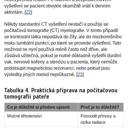
vyšetření se pacient obvykle okamžitě vrátí k denním
aktivitám. [
22
]
Někdy standardní CT vyšetření nestačí a použije se
počítačová tomografie (CT) myelografie. V tomto případě
se kontrastní látka nepodává do žíly, ale do mozkomíšního
moku lumbální punkcí, po které se provede vyšetření. Tato
možnost se nyní používá méně často než dříve, ale
zůstává užitečná, pokud je nutné důkladně vyšetřit durální
vak, nervové kořeny a stenózu u pacienta, který nemůže
podstoupit magnetickou rezonanci, nebo pokud jsou
výsledky jiných metod neprůkazné. [
23
]
Tabulka 4. Praktická příprava na počítačovou
tomografii páteře
Co je důležité si předem ujasnit
Proč je to důležité?
Možné těhotenství
Posoudit přínosy a
rizika radiace