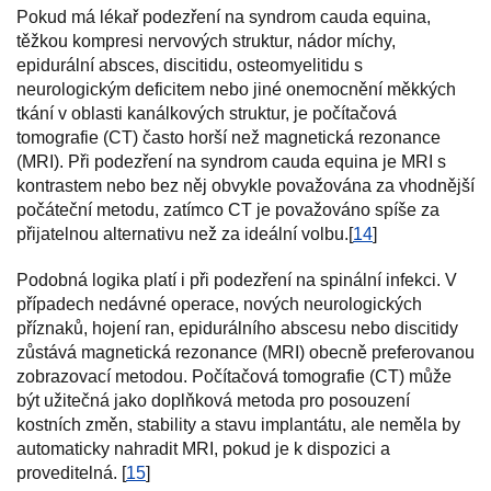
Pokud má lékař podezření na syndrom cauda equina,
těžkou kompresi nervových struktur, nádor míchy,
epidurální absces, discitidu, osteomyelitidu s
neurologickým deficitem nebo jiné onemocnění měkkých
tkání v oblasti kanálkových struktur, je počítačová
tomografie (CT) často horší než magnetická rezonance
(MRI). Při podezření na syndrom cauda equina je MRI s
kontrastem nebo bez něj obvykle považována za vhodnější
počáteční metodu, zatímco CT je považováno spíše za
přijatelnou alternativu než za ideální volbu.[
14
]
Podobná logika platí i při podezření na spinální infekci. V
případech nedávné operace, nových neurologických
příznaků, hojení ran, epidurálního abscesu nebo discitidy
zůstává magnetická rezonance (MRI) obecně preferovanou
zobrazovací metodou. Počítačová tomografie (CT) může
být užitečná jako doplňková metoda pro posouzení
kostních změn, stability a stavu implantátu, ale neměla by
automaticky nahradit MRI, pokud je k dispozici a
proveditelná. [
15
]