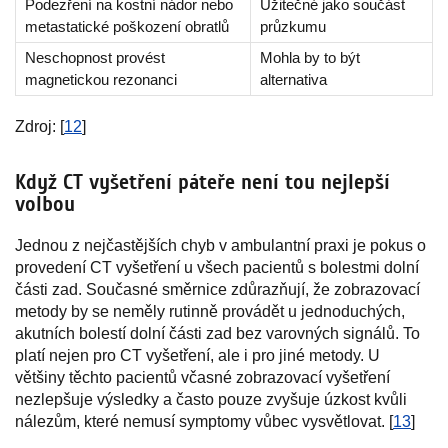
Podezření na kostní nádor nebo
Užitečné jako součást
metastatické poškození obratlů
průzkumu
Neschopnost provést
Mohla by to být
magnetickou rezonanci
alternativa
Zdroj: [
12
]
Když CT vyšetření páteře není tou nejlepší
volbou
Jednou z nejčastějších chyb v ambulantní praxi je pokus o
provedení CT vyšetření u všech pacientů s bolestmi dolní
části zad. Současné směrnice zdůrazňují, že zobrazovací
metody by se neměly rutinně provádět u jednoduchých,
akutních bolestí dolní části zad bez varovných signálů. To
platí nejen pro CT vyšetření, ale i pro jiné metody. U
většiny těchto pacientů včasné zobrazovací vyšetření
nezlepšuje výsledky a často pouze zvyšuje úzkost kvůli
nálezům, které nemusí symptomy vůbec vysvětlovat. [
13
]