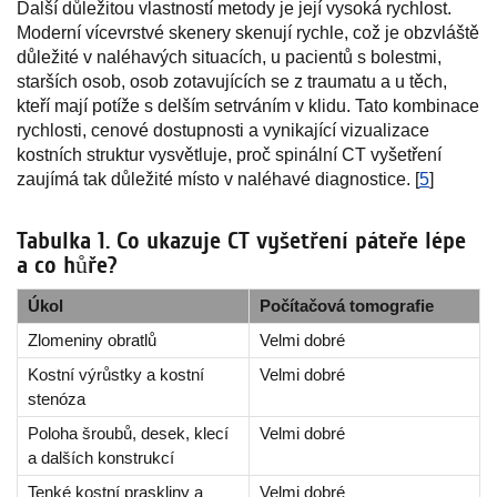
Další důležitou vlastností metody je její vysoká rychlost.
Moderní vícevrstvé skenery skenují rychle, což je obzvláště
důležité v naléhavých situacích, u pacientů s bolestmi,
starších osob, osob zotavujících se z traumatu a u těch,
kteří mají potíže s delším setrváním v klidu. Tato kombinace
rychlosti, cenové dostupnosti a vynikající vizualizace
kostních struktur vysvětluje, proč spinální CT vyšetření
zaujímá tak důležité místo v naléhavé diagnostice. [
5
]
Tabulka 1. Co ukazuje CT vyšetření páteře lépe
a co hůře?
Úkol
Počítačová tomografie
Zlomeniny obratlů
Velmi dobré
Kostní výrůstky a kostní
Velmi dobré
stenóza
Poloha šroubů, desek, klecí
Velmi dobré
a dalších konstrukcí
Tenké kostní praskliny a
Velmi dobré