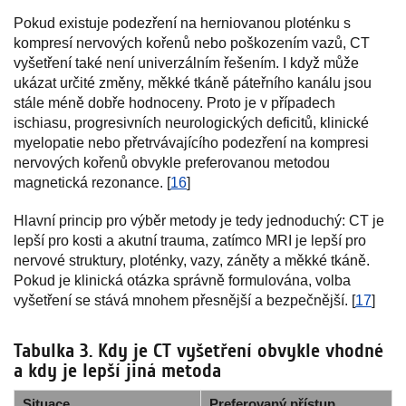
Pokud existuje podezření na herniovanou ploténku s
kompresí nervových kořenů nebo poškozením vazů, CT
vyšetření také není univerzálním řešením. I když může
ukázat určité změny, měkké tkáně páteřního kanálu jsou
stále méně dobře hodnoceny. Proto je v případech
ischiasu, progresivních neurologických deficitů, klinické
myelopatie nebo přetrvávajícího podezření na kompresi
nervových kořenů obvykle preferovanou metodou
magnetická rezonance. [
16
]
Hlavní princip pro výběr metody je tedy jednoduchý: CT je
lepší pro kosti a akutní trauma, zatímco MRI je lepší pro
nervové struktury, ploténky, vazy, záněty a měkké tkáně.
Pokud je klinická otázka správně formulována, volba
vyšetření se stává mnohem přesnější a bezpečnější. [
17
]
Tabulka 3. Kdy je CT vyšetření obvykle vhodné
a kdy je lepší jiná metoda
Situace
Preferovaný přístup