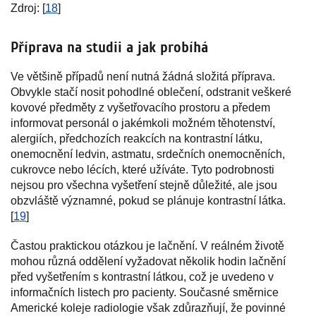
Zdroj: [
18
]
Příprava na studii a jak probíhá
Ve většině případů není nutná žádná složitá příprava.
Obvykle stačí nosit pohodlné oblečení, odstranit veškeré
kovové předměty z vyšetřovacího prostoru a předem
informovat personál o jakémkoli možném těhotenství,
alergiích, předchozích reakcích na kontrastní látku,
onemocnění ledvin, astmatu, srdečních onemocněních,
cukrovce nebo lécích, které užíváte. Tyto podrobnosti
nejsou pro všechna vyšetření stejně důležité, ale jsou
obzvláště významné, pokud se plánuje kontrastní látka.
[
19
]
Častou praktickou otázkou je lačnění. V reálném životě
mohou různá oddělení vyžadovat několik hodin lačnění
před vyšetřením s kontrastní látkou, což je uvedeno v
informačních listech pro pacienty. Současné směrnice
Americké koleje radiologie však zdůrazňují, že povinné