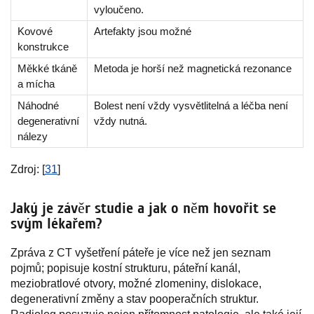
vyloučeno.
Kovové
Artefakty jsou možné
konstrukce
Měkké tkáně
Metoda je horší než magnetická rezonance
a mícha
Náhodné
Bolest není vždy vysvětlitelná a léčba není
degenerativní
vždy nutná.
nálezy
Zdroj: [
31
]
Jaký je závěr studie a jak o něm hovořit se
svým lékařem?
Zpráva z CT vyšetření páteře je více než jen seznam
pojmů; popisuje kostní strukturu, páteřní kanál,
meziobratlové otvory, možné zlomeniny, dislokace,
degenerativní změny a stav pooperačních struktur.