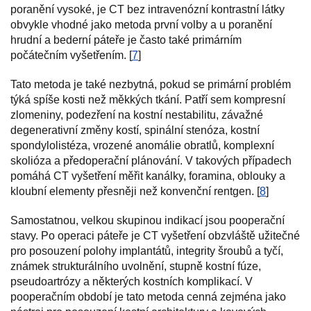
poranění vysoké, je CT bez intravenózní kontrastní látky
obvykle vhodné jako metoda první volby a u poranění
hrudní a bederní páteře je často také primárním
počátečním vyšetřením. [
7
]
Tato metoda je také nezbytná, pokud se primární problém
týká spíše kosti než měkkých tkání. Patří sem kompresní
zlomeniny, podezření na kostní nestabilitu, závažné
degenerativní změny kostí, spinální stenóza, kostní
spondylolistéza, vrozené anomálie obratlů, komplexní
skolióza a předoperační plánování. V takových případech
pomáhá CT vyšetření měřit kanálky, foramina, oblouky a
kloubní elementy přesněji než konvenční rentgen. [
8
]
Samostatnou, velkou skupinou indikací jsou pooperační
stavy. Po operaci páteře je CT vyšetření obzvláště užitečné
pro posouzení polohy implantátů, integrity šroubů a tyčí,
známek strukturálního uvolnění, stupně kostní fúze,
pseudoartrózy a některých kostních komplikací. V
pooperačním období je tato metoda cenná zejména jako