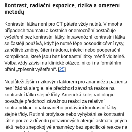
Kontrast, radiační expozice, rizika a omezení
metody
Kontrastní látka není pro CT páteře vždy nutná. V mnoha
případech traumatu a kostních onemocnění postačuje
vyšetření bez kontrastní látky. Intravenózní kontrastní látka
se častěji používá, když je nutné lépe posoudit cévní rysy,
zánětlivé změny, šíření nádoru, infekci nebo pooperační
komplikace, které jsou bez kontrastní látky méně viditelné.
Volba vždy závisí na klinické otázce, nikoli na formálním
přání „zpřesnit vyšetření“. [
25
]
Nejdůležitějším rizikovým faktorem pro anamnézu pacienta
není žádná alergie, ale předchozí závažná reakce na
kontrastní látku stejné třídy. Americká kolej radiologie
považuje předchozí závažnou reakci za relativní
kontraindikaci opakovaného podávání kontrastní látky
stejné třídy. Rutinní profylaxe nebo vyhýbání se kontrastní
látce pouze z důvodu potravinových alergií, astmatu, jiných
léků nebo znepokojivé anamnézy bez specifické reakce na