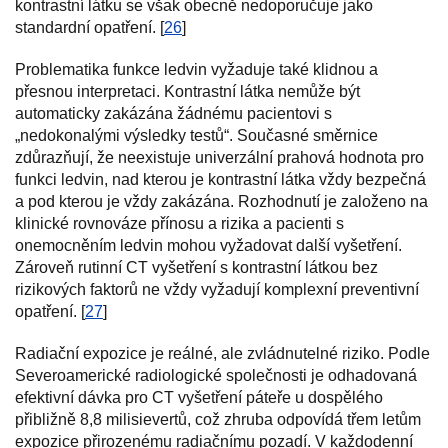
kontrastní látku se však obecně nedoporučuje jako
standardní opatření. [
26
]
Problematika funkce ledvin vyžaduje také klidnou a
přesnou interpretaci. Kontrastní látka nemůže být
automaticky zakázána žádnému pacientovi s
„nedokonalými výsledky testů“. Současné směrnice
zdůrazňují, že neexistuje univerzální prahová hodnota pro
funkci ledvin, nad kterou je kontrastní látka vždy bezpečná
a pod kterou je vždy zakázána. Rozhodnutí je založeno na
klinické rovnováze přínosu a rizika a pacienti s
onemocněním ledvin mohou vyžadovat další vyšetření.
Zároveň rutinní CT vyšetření s kontrastní látkou bez
rizikových faktorů ne vždy vyžadují komplexní preventivní
opatření. [
27
]
Radiační expozice je reálné, ale zvládnutelné riziko. Podle
Severoamerické radiologické společnosti je odhadovaná
efektivní dávka pro CT vyšetření páteře u dospělého
přibližně 8,8 milisievertů, což zhruba odpovídá třem letům
expozice přirozenému radiačnímu pozadí. V každodenní