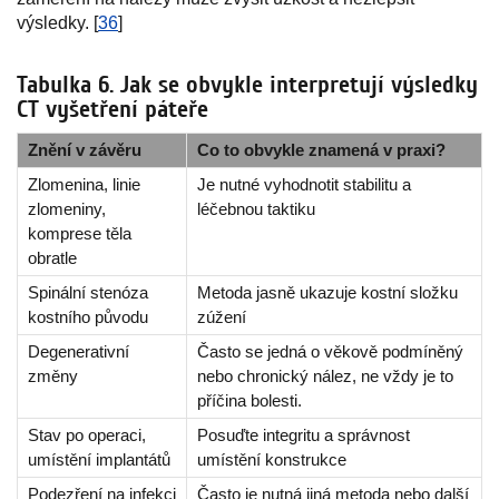
výsledky. [
36
]
Tabulka 6. Jak se obvykle interpretují výsledky
CT vyšetření páteře
Znění v závěru
Co to obvykle znamená v praxi?
Zlomenina, linie
Je nutné vyhodnotit stabilitu a
zlomeniny,
léčebnou taktiku
komprese těla
obratle
Spinální stenóza
Metoda jasně ukazuje kostní složku
kostního původu
zúžení
Degenerativní
Často se jedná o věkově podmíněný
změny
nebo chronický nález, ne vždy je to
příčina bolesti.
Stav po operaci,
Posuďte integritu a správnost
umístění implantátů
umístění konstrukce
Podezření na infekci
Často je nutná jiná metoda nebo další