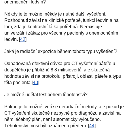
onemocnění ledvin?
Někdy je to možné, někdy je nutné další vyšetření.
Rozhodnutí závisí na klinické potřebě, funkci ledvin a na
tom, zda je kontrastní látka potřebná. Neexistuje
univerzální zákaz pro všechny pacienty s onemocněním
ledvin. [
42
]
Jaká je radiační expozice během tohoto typu vyšetření?
Odhadovaná efektivní dávka pro CT vyšetření páteře u
dospělého je přibližně 8,8 milisievertů, ale skutečná
hodnota závisí na protokolu, přístroji, oblasti páteře a typu
těla pacienta.[
43
]
Je možné udělat test během těhotenství?
Pokud je to možné, volí se neradiační metody, ale pokud je
CT vyšetření skutečně nezbytné pro diagnózu a závisí na
něm léčebný plán, není automaticky vyloučeno.
Těhotenství musí být oznámeno předem. [
44
]