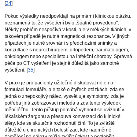
[
34
]
Pokud výsledky neodpovídají na primární klinickou otázku,
neznamená to, že vyšetření bylo „špatně provedeno“.
Někdy problém nespočívá v kosti, ale v měkkých tkáních, v
takovém případě je nutná magnetická rezonance. V jiných
případech je nutné srovnání s předchozími snímky a
konzultace s neurochirurgem, ortopedem, traumatologem,
onkologem nebo specialistou na infekční choroby. Správná
péče po CT vyšetření je stejně důležitá jako samotné
vyšetření. [
35
]
V praxi je pro pacienty užitečné diskutovat nejen o
formulaci formuláře, ale také o čtyřech otázkách: zda se
jedná o znepokojivý nález, vysvětluje symptomy, zda je
potřeba jiná zobrazovací metoda a zda tento výsledek
mění léčbu. Tento přístup pomáhá vyhnout se uvíznutí v
lékařském žargonu a přesouvá konverzaci do klinické
sféry, kde se skutečná rozhodnutí činí. To je zvláště
důležité u chronických bolestí zad, kde nadměrné
zaměření na nálezy může zvýšit úzkost a nezlepšit