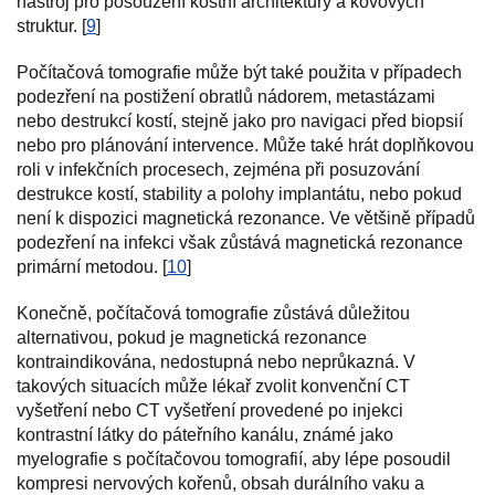
nástroj pro posouzení kostní architektury a kovových
struktur. [
9
]
Počítačová tomografie může být také použita v případech
podezření na postižení obratlů nádorem, metastázami
nebo destrukcí kostí, stejně jako pro navigaci před biopsií
nebo pro plánování intervence. Může také hrát doplňkovou
roli v infekčních procesech, zejména při posuzování
destrukce kostí, stability a polohy implantátu, nebo pokud
není k dispozici magnetická rezonance. Ve většině případů
podezření na infekci však zůstává magnetická rezonance
primární metodou. [
10
]
Konečně, počítačová tomografie zůstává důležitou
alternativou, pokud je magnetická rezonance
kontraindikována, nedostupná nebo neprůkazná. V
takových situacích může lékař zvolit konvenční CT
vyšetření nebo CT vyšetření provedené po injekci
kontrastní látky do páteřního kanálu, známé jako
myelografie s počítačovou tomografií, aby lépe posoudil
kompresi nervových kořenů, obsah durálního vaku a