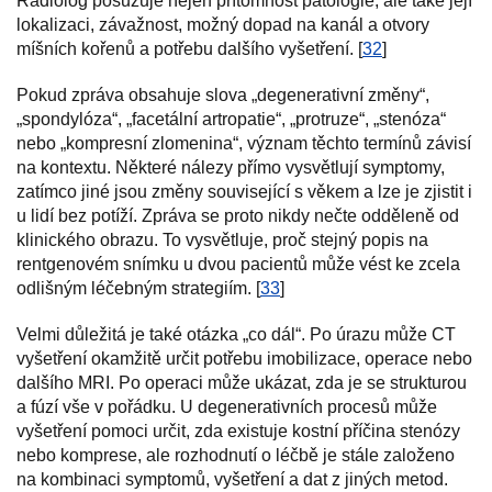
Radiolog posuzuje nejen přítomnost patologie, ale také její
lokalizaci, závažnost, možný dopad na kanál a otvory
míšních kořenů a potřebu dalšího vyšetření. [
32
]
Pokud zpráva obsahuje slova „degenerativní změny“,
„spondylóza“, „facetální artropatie“, „protruze“, „stenóza“
nebo „kompresní zlomenina“, význam těchto termínů závisí
na kontextu. Některé nálezy přímo vysvětlují symptomy,
zatímco jiné jsou změny související s věkem a lze je zjistit i
u lidí bez potíží. Zpráva se proto nikdy nečte odděleně od
klinického obrazu. To vysvětluje, proč stejný popis na
rentgenovém snímku u dvou pacientů může vést ke zcela
odlišným léčebným strategiím. [
33
]
Velmi důležitá je také otázka „co dál“. Po úrazu může CT
vyšetření okamžitě určit potřebu imobilizace, operace nebo
dalšího MRI. Po operaci může ukázat, zda je se strukturou
a fúzí vše v pořádku. U degenerativních procesů může
vyšetření pomoci určit, zda existuje kostní příčina stenózy
nebo komprese, ale rozhodnutí o léčbě je stále založeno
na kombinaci symptomů, vyšetření a dat z jiných metod.