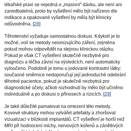
lékařské praxi se nejedná o „masivní“ dávku, ale není ani
zanedbatelná, proto by vyšetření mělo být nařízeno dle
indikace a opakované vyšetření by měla být klinicky
odůvodněna. [
28
]
Těhotenství vyžaduje samostatnou diskusi. Kdykoli je to
možné, volí se metody neionizujícího záření, zejména
pokud mohou odpovědět na stejnou klinickou otázku.
Pokud je však CT vyšetření skutečně nezbytné pro
diagnózu a léčba závisí na výsledcích, není automaticky
vyloučeno. Podobně je tomu u jodované kontrastní látky:
současné směrnice nedoporučují její jednoduché odebrání
těhotné pacientce, pokud je skutečně nezbytná pro
diagnostické účely, ačkoli rozhodnutí by mělo být učiněno
individuálně a po diskusi o přínosech a rizicích. [
29
]
Je také důležité pamatovat na omezení této metody.
Kovové struktury mohou vytvářet artefakty a zhoršovat
vizualizaci v blízkosti implantátů. CT vyšetření je horší než
MRI při hodnocení míchy, nervových kořenů a zánětlivých