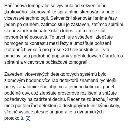
Počítačová tomografie se vyvinula od sekvenčního
„krokového“ skenování ke spirálnímu skenování a poté k
vícevrstvé technologii. Sekvenční skenování snímá řezy
jeden po druhém, zatímco stůl je zastaven, zatímco spirální
skenování kontinuálně otáčí tubus, zatímco se stůl
rovnoměrně posouvá. To urychluje vyšetření, zlepšuje
homogenitu kontrastu mezi řezy a umožňuje pořízení
izotropních voxelů pro přesné 3D rekonstrukce. Tyto
principy jsou podrobně popsány v přehledových článcích o
spirální a vícevrstvé počítačové tomografii.
Zavedení vícevrstvých detektorových systémů bylo
zlomovým bodem: více řad detektorů znamená rychlejší
pokrytí anatomického objemu a jemnou kolimaci podél
podélné osy, což zlepšuje prostorové rozlišení a snižuje
požadavky na zadržení dechu. Recenze zdůrazňují vztah
mezi počtem řad detektorů a dostupnými klinickými úkoly,
včetně vysoce přesné angiografie a dynamických
protokolů. [
2
]