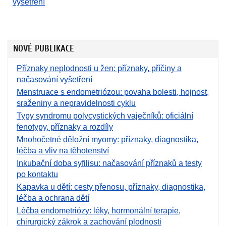
vyšetření
NOVÉ PUBLIKACE
Příznaky neplodnosti u žen: příznaky, příčiny a
načasování vyšetření
Menstruace s endometriózou: povaha bolesti, hojnost,
sraženiny a nepravidelnosti cyklu
Typy syndromu polycystických vaječníků: oficiální
fenotypy, příznaky a rozdíly
Mnohočetné děložní myomy: příznaky, diagnostika,
léčba a vliv na těhotenství
Inkubační doba syfilisu: načasování příznaků a testy
po kontaktu
Kapavka u dětí: cesty přenosu, příznaky, diagnostika,
léčba a ochrana dětí
Léčba endometriózy: léky, hormonální terapie,
chirurgický zákrok a zachování plodnosti