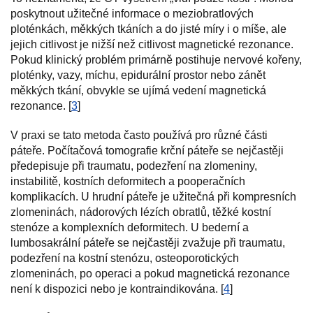
poskytnout užitečné informace o meziobratlových
ploténkách, měkkých tkáních a do jisté míry i o míše, ale
jejich citlivost je nižší než citlivost magnetické rezonance.
Pokud klinický problém primárně postihuje nervové kořeny,
ploténky, vazy, míchu, epidurální prostor nebo zánět
měkkých tkání, obvykle se ujímá vedení magnetická
rezonance. [
3
]
V praxi se tato metoda často používá pro různé části
páteře. Počítačová tomografie krční páteře se nejčastěji
předepisuje při traumatu, podezření na zlomeniny,
instabilitě, kostních deformitech a pooperačních
komplikacích. U hrudní páteře je užitečná při kompresních
zlomeninách, nádorových lézích obratlů, těžké kostní
stenóze a komplexních deformitech. U bederní a
lumbosakrální páteře se nejčastěji zvažuje při traumatu,
podezření na kostní stenózu, osteoporotických
zlomeninách, po operaci a pokud magnetická rezonance
není k dispozici nebo je kontraindikována. [
4
]