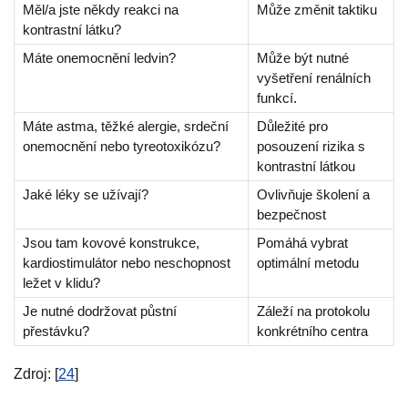
Měl/a jste někdy reakci na
Může změnit taktiku
kontrastní látku?
Máte onemocnění ledvin?
Může být nutné
vyšetření renálních
funkcí.
Máte astma, těžké alergie, srdeční
Důležité pro
onemocnění nebo tyreotoxikózu?
posouzení rizika s
kontrastní látkou
Jaké léky se užívají?
Ovlivňuje školení a
bezpečnost
Jsou tam kovové konstrukce,
Pomáhá vybrat
kardiostimulátor nebo neschopnost
optimální metodu
ležet v klidu?
Je nutné dodržovat půstní
Záleží na protokolu
přestávku?
konkrétního centra
Zdroj: [
24
]