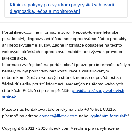
Klinické pokyny pro syndrom polycystických ovarií:
diagnostika, léčba a monitorování
Portál iliveok.com je informační zdroj. Neposkytujeme lékařské
poradenství, diagnózy ani léčbu, ani neprodáváme žádné produkty
ani neposkytujeme služby. Žádné informace obsažené na těchto
webových stránkách nepředstavují nabídku ani výzvu k provedení
jakékoli akce.
Informace zveřejněné na portálu slouží pouze pro informační účely a
neměly by být používány bez konzultace s kvalifikovaným
odborníkem. Správa webových stránek nenese odpovědnost za
žádné důsledky použití informací uvedených na těchto webových
stránkách. Pečlivě si prosím přečtěte
pravidla a zásady webových
stránek
.
Můžete nás kontaktovat telefonicky na čísle +370 661 08215,
písemně na adrese
contact@iliveok.com
nebo
vyplněním formuláře
!
Copyright © 2011 - 2026 iliveok.com Všechna práva vyhrazena.