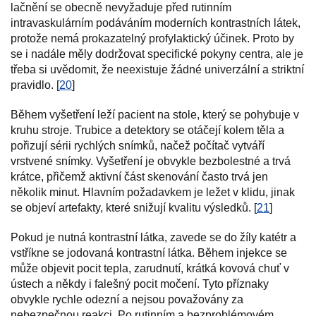
lačnění se obecně nevyžaduje před rutinním
intravaskulárním podáváním moderních kontrastních látek,
protože nemá prokazatelný profylaktický účinek. Proto by
se i nadále měly dodržovat specifické pokyny centra, ale je
třeba si uvědomit, že neexistuje žádné univerzální a striktní
pravidlo. [
20
]
Během vyšetření leží pacient na stole, který se pohybuje v
kruhu stroje. Trubice a detektory se otáčejí kolem těla a
pořizují sérii rychlých snímků, načež počítač vytváří
vrstvené snímky. Vyšetření je obvykle bezbolestné a trvá
krátce, přičemž aktivní část skenování často trvá jen
několik minut. Hlavním požadavkem je ležet v klidu, jinak
se objeví artefakty, které snižují kvalitu výsledků. [
21
]
Pokud je nutná kontrastní látka, zavede se do žíly katétr a
vstříkne se jodovaná kontrastní látka. Během injekce se
může objevit pocit tepla, zarudnutí, krátká kovová chuť v
ústech a někdy i falešný pocit močení. Tyto příznaky
obvykle rychle odezní a nejsou považovány za
nebezpečnou reakci. Po rutinním a bezproblémovém