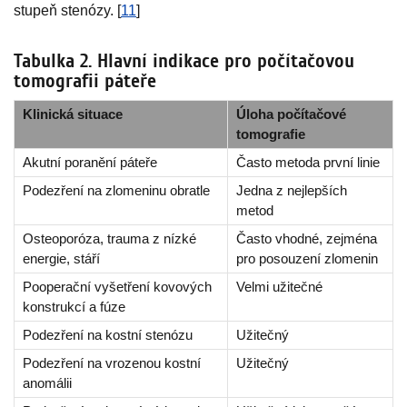
stupeň stenózy. [
11
]
Tabulka 2. Hlavní indikace pro počítačovou
tomografii páteře
Klinická situace
Úloha počítačové
tomografie
Akutní poranění páteře
Často metoda první linie
Podezření na zlomeninu obratle
Jedna z nejlepších
metod
Osteoporóza, trauma z nízké
Často vhodné, zejména
energie, stáří
pro posouzení zlomenin
Pooperační vyšetření kovových
Velmi užitečné
konstrukcí a fúze
Podezření na kostní stenózu
Užitečný
Podezření na vrozenou kostní
Užitečný
anomálii