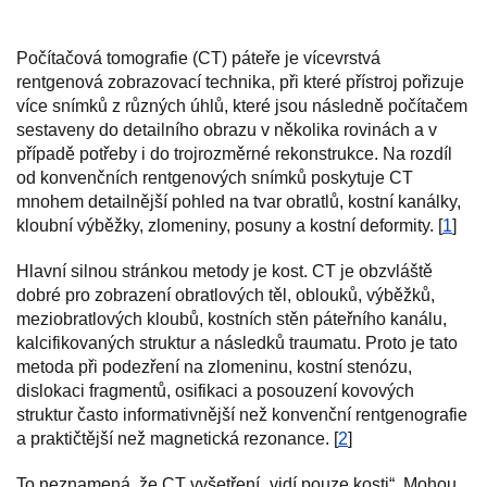
Počítačová tomografie (CT) páteře je vícevrstvá
rentgenová zobrazovací technika, při které přístroj pořizuje
více snímků z různých úhlů, které jsou následně počítačem
sestaveny do detailního obrazu v několika rovinách a v
případě potřeby i do trojrozměrné rekonstrukce. Na rozdíl
od konvenčních rentgenových snímků poskytuje CT
mnohem detailnější pohled na tvar obratlů, kostní kanálky,
kloubní výběžky, zlomeniny, posuny a kostní deformity. [
1
]
Hlavní silnou stránkou metody je kost. CT je obzvláště
dobré pro zobrazení obratlových těl, oblouků, výběžků,
meziobratlových kloubů, kostních stěn páteřního kanálu,
kalcifikovaných struktur a následků traumatu. Proto je tato
metoda při podezření na zlomeninu, kostní stenózu,
dislokaci fragmentů, osifikaci a posouzení kovových
struktur často informativnější než konvenční rentgenografie
a praktičtější než magnetická rezonance. [
2
]
To neznamená, že CT vyšetření „vidí pouze kosti“. Mohou