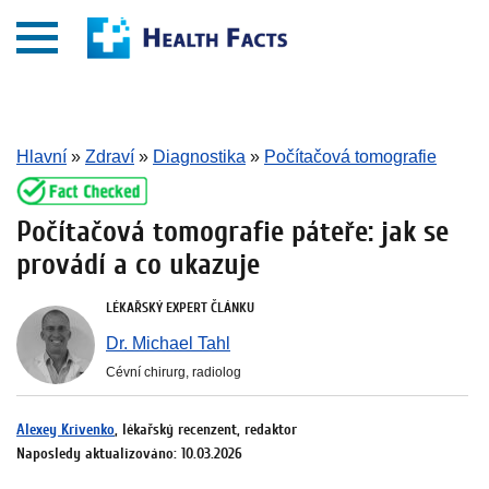
Hlavní
»
Zdraví
»
Diagnostika
»
Počítačová tomografie
Počítačová tomografie páteře: jak se
provádí a co ukazuje
LÉKAŘSKÝ EXPERT ČLÁNKU
Dr. Michael Tahl
Cévní chirurg, radiolog
Alexey Krivenko
, lékařský recenzent, redaktor
Naposledy aktualizováno: 10.03.2026