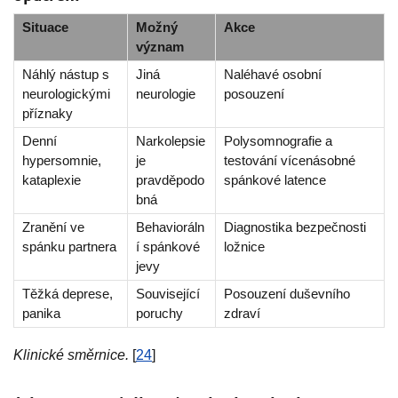
Situace
Možný
Akce
význam
Náhlý nástup s
Jiná
Naléhavé osobní
neurologickými
neurologie
posouzení
příznaky
Denní
Narkolepsie
Polysomnografie a
hypersomnie,
je
testování vícenásobné
kataplexie
pravděpodo
spánkové latence
bná
Zranění ve
Behavioráln
Diagnostika bezpečnosti
spánku partnera
í spánkové
ložnice
jevy
Těžká deprese,
Související
Posouzení duševního
panika
poruchy
zdraví
Klinické směrnice.
[
24
]