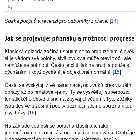
ky
Sbírka pokynů a recenzí pro odborníky z praxe.
[
14
]
Jak se projevuje: příznaky a možnosti progrese
Klasická epizoda začíná usnutím nebo probuzením: člověk
si je vědom své polohy, slyší zvuky a může otevřít oči, ale
nemůže se pohnout. Často je cítit tlak na hrudi a potíže s
dýcháním, i když dýchání je objektivně normální. [
15
]
Často se vyskytují živé halucinace, od zvuků přes vizuální
obrazy až po hmatové vjemy. Ty se vysvětlují superpozicí
tematického obsahu snu na zbývající vědomí. Tyto zážitky
jsou děsivé a zesilují pocity bezmoci, ale nejsou známkou
psychózy. [
16
]
Na základě četnosti se porucha klasifikuje jako
jednorázová, epizodická a opakující se izolovaná. Druhá je
diagnostikována s více epizodami, výraznou tísní a