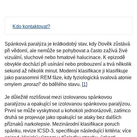
Kdo kontaktovat?
Spánková paralýza je krátkodobý stav, kdy člověk zůstává
při vědomí, ale nemůže se pohybovat a často zažívá živé
vizuální, sluchové nebo hmatové halucinace. K epizodě
obvykle dochází při usínání nebo probouzení a trvá několik
sekund až několik minut. Moderní klasifikace ji klasifikuje
jako parasomnii REM fáze, kdy fyziologická svalová atonie
omylem „prorazí“ do bdělého stavu. [
1
]
Je důležité rozlišovat mezi izolovanou spánkovou
paralýzou a opakující se izolovanou spánkovou paralýzou.
První se může vyskytnout u kohokoli jednorázově, zatímco
druhá se projevuje jako opakující se ataky bez dalších
příznaků narkolepsie. Mezinárodní klasifikace poruch
spánku, revize ICSD-3, specifikuje následující kritéria: více