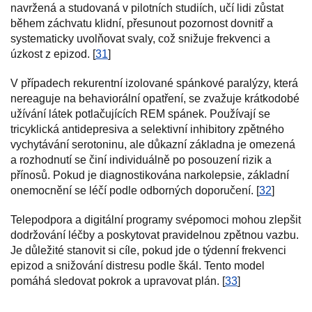
navržená a studovaná v pilotních studiích, učí lidi zůstat
během záchvatu klidní, přesunout pozornost dovnitř a
systematicky uvolňovat svaly, což snižuje frekvenci a
úzkost z epizod. [
31
]
V případech rekurentní izolované spánkové paralýzy, která
nereaguje na behaviorální opatření, se zvažuje krátkodobé
užívání látek potlačujících REM spánek. Používají se
tricyklická antidepresiva a selektivní inhibitory zpětného
vychytávání serotoninu, ale důkazní základna je omezená
a rozhodnutí se činí individuálně po posouzení rizik a
přínosů. Pokud je diagnostikována narkolepsie, základní
onemocnění se léčí podle odborných doporučení. [
32
]
Telepodpora a digitální programy svépomoci mohou zlepšit
dodržování léčby a poskytovat pravidelnou zpětnou vazbu.
Je důležité stanovit si cíle, pokud jde o týdenní frekvenci
epizod a snižování distresu podle škál. Tento model
pomáhá sledovat pokrok a upravovat plán. [
33
]