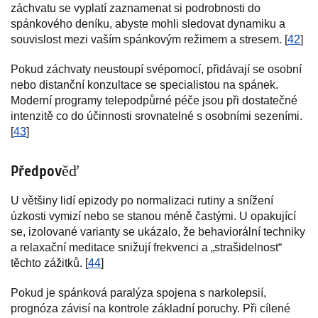
záchvatu se vyplatí zaznamenat si podrobnosti do
spánkového deníku, abyste mohli sledovat dynamiku a
souvislost mezi vaším spánkovým režimem a stresem. [
42
]
Pokud záchvaty neustoupí svépomocí, přidávají se osobní
nebo distanční konzultace se specialistou na spánek.
Moderní programy telepodpůrné péče jsou při dostatečné
intenzitě co do účinnosti srovnatelné s osobními sezeními.
[
43
]
Předpověď
U většiny lidí epizody po normalizaci rutiny a snížení
úzkosti vymizí nebo se stanou méně častými. U opakující
se, izolované varianty se ukázalo, že behaviorální techniky
a relaxační meditace snižují frekvenci a „strašidelnost“
těchto zážitků. [
44
]
Pokud je spánková paralýza spojena s narkolepsií,
prognóza závisí na kontrole základní poruchy. Při cílené