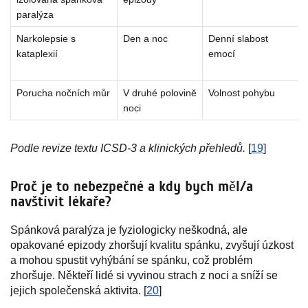
paralýza
Narkolepsie s
Den a noc
Denní slabost
kataplexií
emocí
Porucha nočních můr
V druhé polovině
Volnost pohybu
noci
Podle revize textu ICSD-3 a klinických přehledů.
[
19
]
Proč je to nebezpečné a kdy bych měl/a
navštívit lékaře?
Spánková paralýza je fyziologicky neškodná, ale
opakované epizody zhoršují kvalitu spánku, zvyšují úzkost
a mohou spustit vyhýbání se spánku, což problém
zhoršuje. Někteří lidé si vyvinou strach z noci a sníží se
jejich společenská aktivita. [
20
]