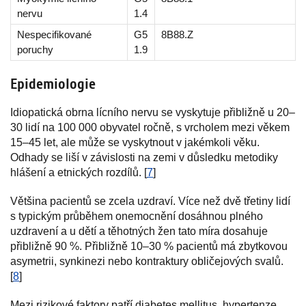
nervu
1.4
Nespecifikované
G5
8B88.Z
poruchy
1.9
Epidemiologie
Idiopatická obrna lícního nervu se vyskytuje přibližně u 20–
30 lidí na 100 000 obyvatel ročně, s vrcholem mezi věkem
15–45 let, ale může se vyskytnout v jakémkoli věku.
Odhady se liší v závislosti na zemi v důsledku metodiky
hlášení a etnických rozdílů. [
7
]
Většina pacientů se zcela uzdraví. Více než dvě třetiny lidí
s typickým průběhem onemocnění dosáhnou plného
uzdravení a u dětí a těhotných žen tato míra dosahuje
přibližně 90 %. Přibližně 10–30 % pacientů má zbytkovou
asymetrii, synkinezi nebo kontraktury obličejových svalů.
[
8
]
Mezi rizikové faktory patří diabetes mellitus, hypertenze,