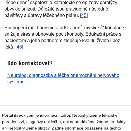
léčbě denní ospalosti a kataplexie se epizody paralýzy
obvykle snižují. Důležité jsou pravidelné následné
návštěvy a úpravy léčebného plánu. [
45
]
Pochopení mechanismu a odstranění „mystické“ konotace
snižuje stres a obnovuje pocit kontroly. Edukační práce s
pacientem a jeho partnerem zlepšuje kvalitu života i bez
léků. [
46
]
Kdo kontaktovat?
Neurolog: diagnostika a léčba onemocnění nervového
systému
Portál iliveok.com je informační zdroj. Neposkytujeme lékařské
poradenství, diagnózy ani léčbu, ani neprodáváme žádné produkty
ani neposkytujeme služby. Žádné informace obsažené na těchto