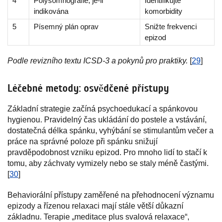
4
Polysomnografie, je-li
Identifikujte
indikována
komorbidity
5
Písemný plán oprav
Snižte frekvenci
epizod
Podle revizního textu ICSD-3 a pokynů pro praktiky.
[
29
]
Léčebné metody: osvědčené přístupy
Základní strategie začíná psychoedukací a spánkovou
hygienou. Pravidelný čas ukládání do postele a vstávání,
dostatečná délka spánku, vyhýbání se stimulantům večer a
práce na správné poloze při spánku snižují
pravděpodobnost vzniku epizod. Pro mnoho lidí to stačí k
tomu, aby záchvaty vymizely nebo se staly méně častými.
[
30
]
Behaviorální přístupy zaměřené na přehodnocení významu
epizody a řízenou relaxaci mají stále větší důkazní
základnu. Terapie „meditace plus svalová relaxace“,