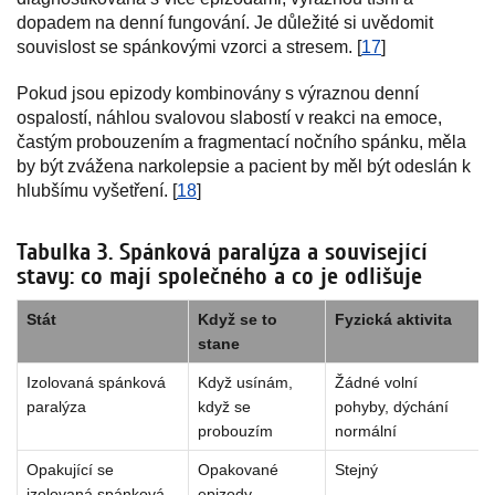
dopadem na denní fungování. Je důležité si uvědomit
souvislost se spánkovými vzorci a stresem. [
17
]
Pokud jsou epizody kombinovány s výraznou denní
ospalostí, náhlou svalovou slabostí v reakci na emoce,
častým probouzením a fragmentací nočního spánku, měla
by být zvážena narkolepsie a pacient by měl být odeslán k
hlubšímu vyšetření. [
18
]
Tabulka 3. Spánková paralýza a související
stavy: co mají společného a co je odlišuje
Stát
Když se to
Fyzická aktivita
stane
Izolovaná spánková
Když usínám,
Žádné volní
paralýza
když se
pohyby, dýchání
probouzím
normální
Opakující se
Opakované
Stejný
izolovaná spánková
epizody