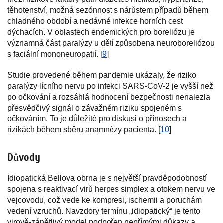
těhotenství, možná sezónnost s nárůstem případů během
chladného období a nedávné infekce horních cest
dýchacích. V oblastech endemických pro boreliózu je
významná část paralýzy u dětí způsobena neuroboreliózou
s faciální mononeuropatií. [
9
]
Studie provedené během pandemie ukázaly, že riziko
paralýzy lícního nervu po infekci SARS-CoV-2 je vyšší než
po očkování a rozsáhlá hodnocení bezpečnosti nenalezla
přesvědčivý signál o závažném riziku spojeném s
očkováním. To je důležité pro diskusi o přínosech a
rizikách během sběru anamnézy pacienta. [
10
]
Důvody
Idiopatická Bellova obrna je s největší pravděpodobností
spojena s reaktivací virů herpes simplex a otokem nervu ve
vejcovodu, což vede ke kompresi, ischemii a poruchám
vedení vzruchů. Navzdory termínu „idiopatický“ je tento
virově-zánětlivý model podpořen nepřímými důkazy a