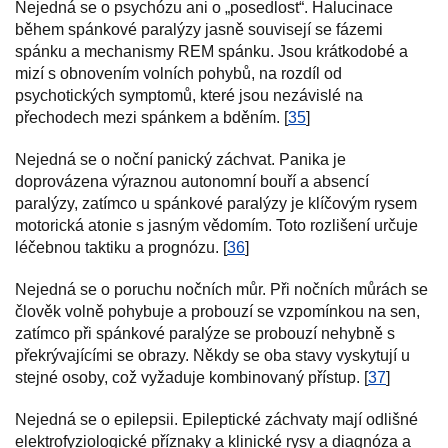
Nejedná se o psychózu ani o „posedlost“. Halucinace
během spánkové paralýzy jasně souvisejí se fázemi
spánku a mechanismy REM spánku. Jsou krátkodobé a
mizí s obnovením volních pohybů, na rozdíl od
psychotických symptomů, které jsou nezávislé na
přechodech mezi spánkem a bděním. [
35
]
Nejedná se o noční panický záchvat. Panika je
doprovázena výraznou autonomní bouří a absencí
paralýzy, zatímco u spánkové paralýzy je klíčovým rysem
motorická atonie s jasným vědomím. Toto rozlišení určuje
léčebnou taktiku a prognózu. [
36
]
Nejedná se o poruchu nočních můr. Při nočních můrách se
člověk volně pohybuje a probouzí se vzpomínkou na sen,
zatímco při spánkové paralýze se probouzí nehybně s
překrývajícími se obrazy. Někdy se oba stavy vyskytují u
stejné osoby, což vyžaduje kombinovaný přístup. [
37
]
Nejedná se o epilepsii. Epileptické záchvaty mají odlišné
elektrofyziologické příznaky a klinické rysy a diagnóza a