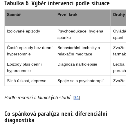
Tabulka 6. Výběr intervencí podle situace
Scénář
První krok
Druhý k
Izolované epizody
Psychoedukace, hygiena
Ovládání
spánku
spaní
Časté epizody bez denní
Behaviorální techniky a
Zvažte k
hypersomnie
relaxační meditace
farmakot
Epizody plus denní
Diagnóza narkolepsie
Léčba zá
hypersomnie
poruchy
Silná úzkost, deprese
Spojte se s psychoterapií
Zvažte ko
Podle recenzí a klinických studií.
[
34
]
Co spánková paralýza není: diferenciální
diagnostika