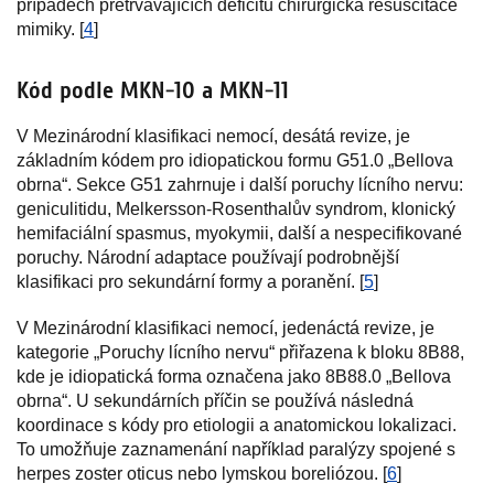
případech přetrvávajících deficitů chirurgická resuscitace
mimiky. [
4
]
Kód podle MKN-10 a MKN-11
V Mezinárodní klasifikaci nemocí, desátá revize, je
základním kódem pro idiopatickou formu G51.0 „Bellova
obrna“. Sekce G51 zahrnuje i další poruchy lícního nervu:
geniculitidu, Melkersson-Rosenthalův syndrom, klonický
hemifaciální spasmus, myokymii, další a nespecifikované
poruchy. Národní adaptace používají podrobnější
klasifikaci pro sekundární formy a poranění. [
5
]
V Mezinárodní klasifikaci nemocí, jedenáctá revize, je
kategorie „Poruchy lícního nervu“ přiřazena k bloku 8B88,
kde je idiopatická forma označena jako 8B88.0 „Bellova
obrna“. U sekundárních příčin se používá následná
koordinace s kódy pro etiologii a anatomickou lokalizaci.
To umožňuje zaznamenání například paralýzy spojené s
herpes zoster oticus nebo lymskou boreliózou. [
6
]