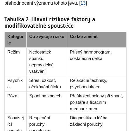
přehodnocení významu tohoto jevu. [
13
]
Tabulka 2. Hlavní rizikové faktory a
modifikovatelné spouštěče
Kategor
Co zvyšuje riziko
Co lze změnit
ie
Režim
Nedostatek
Přísný harmonogram,
spánku,
dostatečná délka
nepravidelné
vstávání
Psychik
Stres, úzkost,
Relaxační techniky,
a
očekávání útoku
psychoedukace
Póza
Spaní na zádech
Přeškolení polohy při spaní,
polštáře s fixačním
mechanismem
Souvisej
Respirační
Diagnostika a léčba
ící
poruchy,
základní poruchy
podmín
narkolepsie