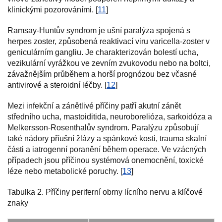
klinickými pozorováními. [
11
]
Ramsay-Huntův syndrom je ušní paralýza spojená s
herpes zoster, způsobená reaktivací viru varicella-zoster v
geniculárním gangliu. Je charakterizován bolestí ucha,
vezikulární vyrážkou ve zevním zvukovodu nebo na boltci,
závažnějším průběhem a horší prognózou bez včasné
antivirové a steroidní léčby. [
12
]
Mezi infekční a zánětlivé příčiny patří akutní zánět
středního ucha, mastoiditida, neuroborelióza, sarkoidóza a
Melkersson-Rosenthalův syndrom. Paralýzu způsobují
také nádory příušní žlázy a spánkové kosti, trauma skalní
části a iatrogenní poranění během operace. Ve vzácných
případech jsou příčinou systémová onemocnění, toxické
léze nebo metabolické poruchy. [
13
]
Tabulka 2. Příčiny periferní obrny lícního nervu a klíčové
znaky