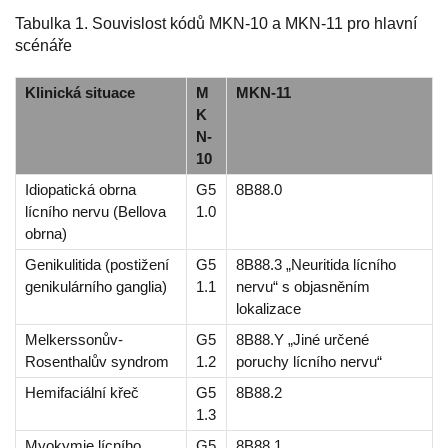
Tabulka 1. Souvislost kódů MKN-10 a MKN-11 pro hlavní
scénáře
Klinická situace
M
MKN-11
K
N-
10
Idiopatická obrna
G5
8B88.0
lícního nervu (Bellova
1.0
obrna)
Genikulitida (postižení
G5
8B88.3 „Neuritida lícního
genikulárního ganglia)
1.1
nervu“ s objasněním
lokalizace
Melkerssonův-
G5
8B88.Y „Jiné určené
Rosenthalův syndrom
1.2
poruchy lícního nervu“
Hemifaciální křeč
G5
8B88.2
1.3
Myokymie lícního
G5
8B88.1