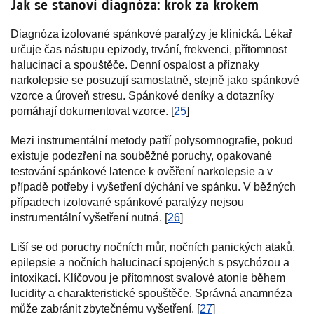
Jak se stanoví diagnóza: krok za krokem
Diagnóza izolované spánkové paralýzy je klinická. Lékař
určuje čas nástupu epizody, trvání, frekvenci, přítomnost
halucinací a spouštěče. Denní ospalost a příznaky
narkolepsie se posuzují samostatně, stejně jako spánkové
vzorce a úroveň stresu. Spánkové deníky a dotazníky
pomáhají dokumentovat vzorce. [
25
]
Mezi instrumentální metody patří polysomnografie, pokud
existuje podezření na souběžné poruchy, opakované
testování spánkové latence k ověření narkolepsie a v
případě potřeby i vyšetření dýchání ve spánku. V běžných
případech izolované spánkové paralýzy nejsou
instrumentální vyšetření nutná. [
26
]
Liší se od poruchy nočních můr, nočních panických ataků,
epilepsie a nočních halucinací spojených s psychózou a
intoxikací. Klíčovou je přítomnost svalové atonie během
lucidity a charakteristické spouštěče. Správná anamnéza
může zabránit zbytečnému vyšetření. [
27
]