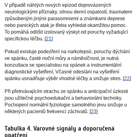
V případě náhlých nových epizod doprovázených
neurologickými příznaky, silnou denní ospalostí, traumatem
způsobeným jinými parasomniemi a známkami deprese
nebo panických atak je třeba vyhledat okamžitou pomoc.
To pomáhá odlišit izolovaný výskyt od poruchy vyžadující
specifickou léčbu. [
21
]
Pokud existuje podezření na narkolepsii, poruchy dýchání
ve spánku, časté noční můry a náměsíčnost, je nutná
konzultace se specialistou na spánek a instrumentální
diagnostické vyšetření. Včasné odeslání na vyšetření
spánku usnadňuje výběr vhodné léčby a snižuje stres. [
22
]
Při přetrvávajícím strachu ze spánku a anticipační úzkosti
jsou užitečné psychoedukační a behaviorální techniky.
Pochopení normální fyziologie samotného jevu snižuje u
některých pacientů frekvenci záchvatů. [
23
]
Tabulka 4. Varovné signály a doporučená
opatření