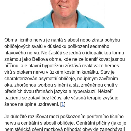
Obrna lícního nervu je náhlá slabost nebo ztráta pohybu
obličejových svalů v důsledku poškození sedmého
hlavového nervu. Nejčastěji se jedná o idiopatickou formu
známou jako Bellova obrna, kde nelze identifikovat jasnou
příčinu, ale hlavní hypotézou zůstává reaktivace herpes
virů s otokem nervu v úzkém kostním kanálku. Stav je
charakterizován asymetrií obličeje, neúplným zavřením
oka, zhoršenou tvorbou slinění a slz, změněnou chutí v
předních dvou třetinách jazyka a hyperakuzí. Někteří
pacienti se zotaví bez léčby, ale včasná terapie zvyšuje
šance na úplné uzdravení. [
1
]
Je důležité rozlišovat mezi poškozením periferního lícního
nervu a centrální slabostí obličeje. Centrální příčiny (jako je
hemisférická cévní mozková příhoda) obvykle zanechávají