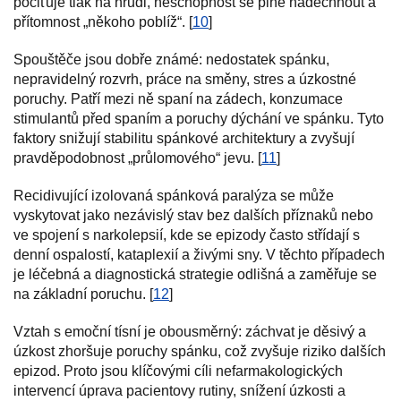
pociťuje tlak na hrudi, neschopnost se plně nadechnout a
přítomnost „někoho poblíž“. [
10
]
Spouštěče jsou dobře známé: nedostatek spánku,
nepravidelný rozvrh, práce na směny, stres a úzkostné
poruchy. Patří mezi ně spaní na zádech, konzumace
stimulantů před spaním a poruchy dýchání ve spánku. Tyto
faktory snižují stabilitu spánkové architektury a zvyšují
pravděpodobnost „průlomového“ jevu. [
11
]
Recidivující izolovaná spánková paralýza se může
vyskytovat jako nezávislý stav bez dalších příznaků nebo
ve spojení s narkolepsií, kde se epizody často střídají s
denní ospalostí, kataplexií a živými sny. V těchto případech
je léčebná a diagnostická strategie odlišná a zaměřuje se
na základní poruchu. [
12
]
Vztah s emoční tísní je obousměrný: záchvat je děsivý a
úzkost zhoršuje poruchy spánku, což zvyšuje riziko dalších
epizod. Proto jsou klíčovými cíli nefarmakologických
intervencí úprava pacientovy rutiny, snížení úzkosti a