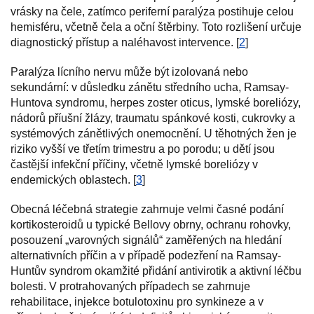
vrásky na čele, zatímco periferní paralýza postihuje celou
hemisféru, včetně čela a oční štěrbiny. Toto rozlišení určuje
diagnostický přístup a naléhavost intervence. [
2
]
Paralýza lícního nervu může být izolovaná nebo
sekundární: v důsledku zánětu středního ucha, Ramsay-
Huntova syndromu, herpes zoster oticus, lymské boreliózy,
nádorů příušní žlázy, traumatu spánkové kosti, cukrovky a
systémových zánětlivých onemocnění. U těhotných žen je
riziko vyšší ve třetím trimestru a po porodu; u dětí jsou
častější infekční příčiny, včetně lymské boreliózy v
endemických oblastech. [
3
]
Obecná léčebná strategie zahrnuje velmi časné podání
kortikosteroidů u typické Bellovy obrny, ochranu rohovky,
posouzení „varovných signálů“ zaměřených na hledání
alternativních příčin a v případě podezření na Ramsay-
Huntův syndrom okamžité přidání antivirotik a aktivní léčbu
bolesti. V protrahovaných případech se zahrnuje
rehabilitace, injekce botulotoxinu pro synkineze a v