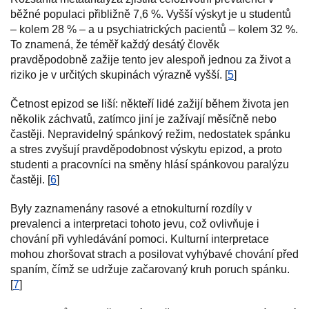
běžné populaci přibližně 7,6 %. Vyšší výskyt je u studentů
– kolem 28 % – a u psychiatrických pacientů – kolem 32 %.
To znamená, že téměř každý desátý člověk
pravděpodobně zažije tento jev alespoň jednou za život a
riziko je v určitých skupinách výrazně vyšší. [
5
]
Četnost epizod se liší: někteří lidé zažijí během života jen
několik záchvatů, zatímco jiní je zažívají měsíčně nebo
častěji. Nepravidelný spánkový režim, nedostatek spánku
a stres zvyšují pravděpodobnost výskytu epizod, a proto
studenti a pracovníci na směny hlásí spánkovou paralýzu
častěji. [
6
]
Byly zaznamenány rasové a etnokulturní rozdíly v
prevalenci a interpretaci tohoto jevu, což ovlivňuje i
chování při vyhledávání pomoci. Kulturní interpretace
mohou zhoršovat strach a posilovat vyhýbavé chování před
spaním, čímž se udržuje začarovaný kruh poruch spánku.
[
7
]