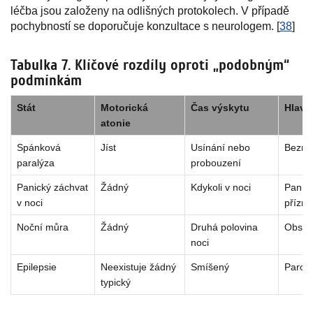
léčba jsou založeny na odlišných protokolech. V případě
pochybností se doporučuje konzultace s neurologem. [
38
]
Tabulka 7. Klíčové rozdíly oproti „podobným“
podmínkám
Stát
Motorická
Čas výskytu
Hlavní
atonie
Spánková
Jíst
Usínání nebo
Bezmo
paralýza
probouzení
Panický záchvat
Žádný
Kdykoli v noci
Panik
v noci
přízna
Noční můra
Žádný
Druhá polovina
Obsah
noci
Epilepsie
Neexistuje žádný
Smíšený
Parox
typický