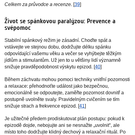
Celkem za průvodce a recenze.
[
39
]
Život se spánkovou paralýzou: Prevence a
svépomoc
Stabilní spánkový režim je zásadní. Choďte spát a
vstávejte ve stejnou dobu, dodržujte délku spánku
odpovídající vašemu věku a večer se vyhýbejte těžkým
jídlům a stimulantům. Už jen to u většiny lidí významně
snižuje pravděpodobnost výskytu epizod. [
40
]
Během záchvatu mohou pomoci techniky vnitřní pozornosti
a relaxace: přehodnoťte událost jako bezpečnou,
emocionálně se odpoutejte, zaměřte pozornost dovnitř a
postupně uvolněte svaly. Pravidelným cvičením se tím
snižuje strach a frekvence epizod. [
41
]
Je užitečné předem prodiskutovat plán postupu: pokud k
epizodě dojde, nebojujte ani se nesnažte „uvolnit“, ale
místo toho dodržujte klidný dechový a relaxační rituál. Po