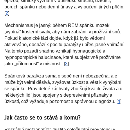
epizod, klinický význam v důsledku strachu, úzkosti,
poruch spánku nebo denní únavy a vyloučení jiných příčin.
[
2
]
Mechanismus je jasný: během REM spánku mozek
„vypíná“ kosterní svaly, aby nám zabránil v prožívání snů.
Pokud k atonické fázi dojde, když již bylo vědomí
aktivováno, dochází k pocitu paralýzy i přes jasné vnímání.
Na tomto pozadí snadno vznikají hypnagogické a
hypnopompické halucinace, které subjektivně prožíváme
jako „přítomnost“ v místnosti. [
3
]
Spánková paralýza sama o sobě není nebezpečná, ale
může být velmi děsivá, zvyšovat úzkost a vést k vyhýbání
se spánku. Pravidelné záchvaty zhoršují kvalitu života a u
některých lidí jsou spojeny s depresivními příznaky a
úzkostí, což vyžaduje pozornost a správnou diagnózu. [
4
]
Jak často se to stává a komu?
Rozsáhlá metaanalýza zjistila celoživotní prevalenci v