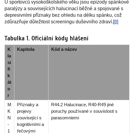
U sportovců vysokoškolského věku jsou epizody spánkové
paralýzy a souvisejících halucinací běžné a spojované s
depresivními příznaky bez ohledu na délku spánku, což
zdůrazňuje důležitost screeningu duševního zdraví.[
8
]
Tabulka 1. Oficiální kódy hlášení
K
Kapitola
Kód a název
la
si
fi
k
át
o
r
M
Příznaky a
R44.2 Halucinace, R40-R49 jiné
K
projevy
poruchy používané v souvislosti s
N
související s
parasomniemi
-
kognitivními a
1
řečovými