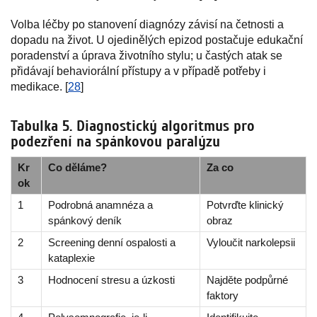
Volba léčby po stanovení diagnózy závisí na četnosti a
dopadu na život. U ojedinělých epizod postačuje edukační
poradenství a úprava životního stylu; u častých atak se
přidávají behaviorální přístupy a v případě potřeby i
medikace. [
28
]
Tabulka 5. Diagnostický algoritmus pro
podezření na spánkovou paralýzu
Kr
Co děláme?
Za co
ok
1
Podrobná anamnéza a
Potvrďte klinický
spánkový deník
obraz
2
Screening denní ospalosti a
Vyloučit narkolepsii
kataplexie
3
Hodnocení stresu a úzkosti
Najděte podpůrné
faktory