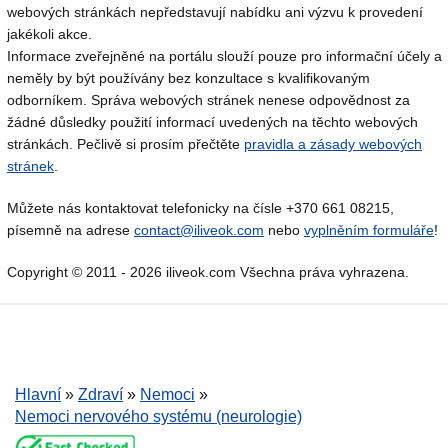
webových stránkách nepředstavují nabídku ani výzvu k provedení
jakékoli akce.
Informace zveřejněné na portálu slouží pouze pro informační účely a
neměly by být používány bez konzultace s kvalifikovaným
odborníkem. Správa webových stránek nenese odpovědnost za
žádné důsledky použití informací uvedených na těchto webových
stránkách. Pečlivě si prosím přečtěte
pravidla a zásady webových
stránek
.
Můžete nás kontaktovat telefonicky na čísle +370 661 08215,
písemně na adrese
contact@iliveok.com
nebo
vyplněním formuláře
!
Copyright © 2011 - 2026 iliveok.com Všechna práva vyhrazena.
Hlavní
»
Zdraví
»
Nemoci
»
Nemoci nervového systému (neurologie)