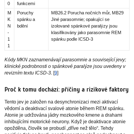
0
funkcemi
M
Poruchy
MB26.2 Porucha nočních můr, MB29
K
spánku a
Jiné parasomnie; opakující se
N
bdění
izolované spánkové paralýzy jsou
-
klasifikovány jako parasomnie REM
1
spánku podle ICSD-3
1
Kódy MKN zaznamenávají parasomnie a související jevy;
klinické podrobnosti o spánkové paralýze jsou uvedeny v
revizním textu ICSD-3.
[
9
]
Proč k tomu dochází: příčiny a rizikové faktory
Tento jev je založen na desynchronizaci mezi aktivací
vědomí a deaktivací svalové atonie během REM spánku.
Atonie je udržována jádry mozkového kmene a drahami
inhibujícími motorické neurony. Když je deaktivace atonie
opožděna, člověk se probudí „dříve než tělo“. Tehdy