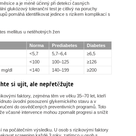
 měsíce a je méně účinný při detekci časných
lní glukózový toleranční test je citlivý na poruchy
tupů pomáhá identifikovat jedince s rizikem komplikací s
tes mellitus u netěhotných žen
Norma
Prediabetes
Diabetes
<5,7
5,7–6,4
≥6,5
<100
100–125
≥126
 mg/dl
<140
140–199
≥200
te si ujít, ale nepřetěžujte
ikovými faktory, zejména těm ve věku 35–70 let, kteří
bídnuto úvodní posouzení glykemického stavu a v
poručení do osvědčených preventivních programů. Toto
 že včasné intervence mohou zpomalit progresi a snížit
í na počátečním výsledku. U osob s rizikovými faktory
akovat screening každé 3 roky, zatímco u osob s