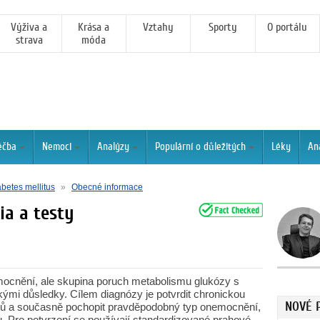
Výživa a
Krása a
Vztahy
Sporty
O portálu
strava
móda
éčba
Nemoci
Analýzy
Populární o důležitých
Léky
An
betes mellitus
»
Obecné informace
ia a testy
mocnění, ale skupina poruch metabolismu glukózy s
kými důsledky. Cílem diagnózy je potvrdit chronickou
NOVÉ 
stů a současně pochopit pravděpodobný typ onemocnění,
u. Pro potvrzení se používají standardizované prahové