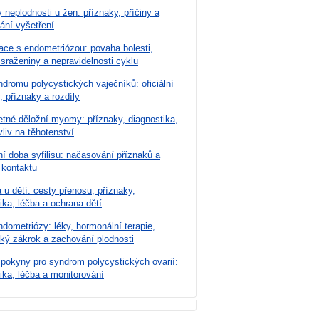
 neplodnosti u žen: příznaky, příčiny a
ání vyšetření
ace s endometriózou: povaha bolesti,
 sraženiny a nepravidelnosti cyklu
dromu polycystických vaječníků: oficiální
, příznaky a rozdíly
tné děložní myomy: příznaky, diagnostika,
vliv na těhotenství
í doba syfilisu: načasování příznaků a
 kontaktu
u dětí: cesty přenosu, příznaky,
ika, léčba a ochrana dětí
dometriózy: léky, hormonální terapie,
cký zákrok a zachování plodnosti
 pokyny pro syndrom polycystických ovarií:
ika, léčba a monitorování