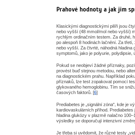
Prahové hodnoty a jak jim s
Klasickými diagnostickými pilíři jsou čt
nebo vyšší (48 mmol/mol nebo vyšší) mě
rychlým ordinačním testem. Za druhé, 
po alespoň 8 hodinách lačnění. Za třetí,
nebo vyšší. Za čtvrté, náhodná hladina
symptomů, jako je polyurie, polydipsie
Pokud se neobjeví žádné příznaky, poziti
provést buď stejnou metodou, nebo alter
na diagnostickém prahu. Například pok
příznaků, lze test zopakovat pomocí te
glykovaného hemoglobinu. Tím se snižuj
časových faktorů. [
6
]
Prediabetes je „signální zóna“, kde je 
kardiovaskulárních příhod. Prediabetes
hladina glukózy v plazmě nalačno 100–1
výsledky se doporučují intenzivní změny
Je třeba si uvědomit, že různé testy „v