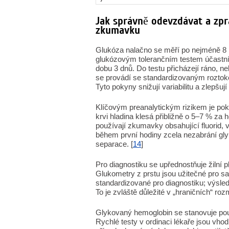
Jak správně odevzdávat a zpr
zkumavku
Glukóza nalačno se měří po nejméně 8 h
glukózovým tolerančním testem účastníci
dobu 3 dnů. Do testu přicházejí ráno, ne
se provádí se standardizovaným roztoke
Tyto pokyny snižují variabilitu a zlepšuj
Klíčovým preanalytickým rizikem je pok
krvi hladina klesá přibližně o 5–7 % za 
používají zkumavky obsahující fluorid, 
během první hodiny zcela nezabrání gly
separace. [
14
]
Pro diagnostiku se upřednostňuje žilní 
Glukometry z prstu jsou užitečné pro s
standardizované pro diagnostiku; výsledk
To je zvláště důležité v „hraničních“ roz
Glykovaný hemoglobin se stanovuje po
Rychlé testy v ordinaci lékaře jsou vho