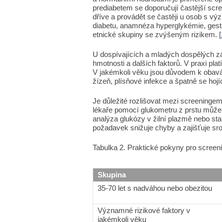
prediabetem se doporučují častější scre
dříve a provádět se častěji u osob s vý
diabetu, anamnéza hyperglykémie, gesta
etnické skupiny se zvýšeným rizikem. [
U dospívajících a mladých dospělých zá
hmotnosti a dalších faktorů. V praxi plat
V jakémkoli věku jsou důvodem k obavá
žízeň, plísňové infekce a špatně se hojíc
Je důležité rozlišovat mezi screeningem
lékaře pomocí glukometru z prstu může b
analýza glukózy v žilní plazmě nebo s
požadavek snižuje chyby a zajišťuje sro
Tabulka 2. Praktické pokyny pro screen
Skupina
35-70 let s nadváhou nebo obezitou
Významné rizikové faktory v
jakémkoli věku