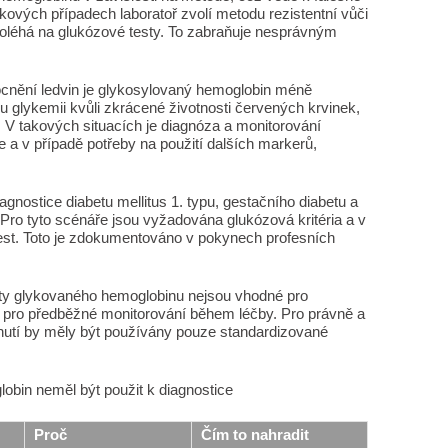
vých případech laboratoř zvolí metodu rezistentní vůči
poléhá na glukózové testy. To zabraňuje nesprávným
cnění ledvin je glykosylovaný hemoglobin méně
 glykemii kvůli zkrácené životnosti červených krvinek,
 V takových situacích je diagnóza a monitorování
 a v případě potřeby na použití dalších markerů,
gnostice diabetu mellitus 1. typu, gestačního diabetu a
 Pro tyto scénáře jsou vyžadována glukózová kritéria a v
 test. Toto je zdokumentováno v pokynech profesních
sty glykovaného hemoglobinu nejsou vhodné pro
e pro předběžné monitorování během léčby. Pro právně a
nutí by měly být používány pouze standardizované
obin neměl být použit k diagnostice
Proč
Čím to nahradit