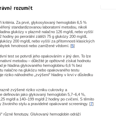
právně rozumět
yři kritéria. Za prvé, glykosylovaný hemoglobin 6,5 %
řený standardizovanou laboratorní metodou, nikoli
hladina glukózy v plazmě nalačno 126 mg/dL nebo vyšší
 2 hodiny po perorální zátěži 75 g glukózy 200 mg/dL
 glukózy 200 mg/dL nebo vyšší za přítomnosti klasických
, úbytek hmotnosti nebo zamlžené vědomí. [
5
]
vní test se potvrdí jeho opakováním v jiný den. To lze
nativní metodou – důležité je opětovně získat hodnotu
ud je hladina glykovaného hemoglobinu 6,6 % bez
stu nalačno na glukózu nebo opakovaného testu
e riziko náhodného „zvýšení“ hladiny v krvi v důsledku
výrazně zvýšené riziko vzniku cukrovky a
 je definován jako glykovaný hemoglobin 5,7–6,4 %,
25 mg/dl a 140–199 mg/dl 2 hodiny po cvičení. S těmito
 životního stylu a pravidelné opakované screeningy. [
7
]
idí“ různé fenotypy. Glykovaný hemoglobin odráží