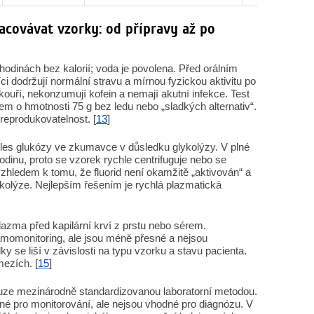
acovávat vzorky: od přípravy až po
odinách bez kalorií; voda je povolena. Před orálním
 dodržují normální stravu a mírnou fyzickou aktivitu po
kouří, nekonzumují kofein a nemají akutní infekce. Test
m o hmotnosti 75 g bez ledu nebo „sladkých alternativ“.
í reprodukovatelnost. [
13
]
les glukózy ve zkumavce v důsledku glykolýzy. V plné
hodinu, proto se vzorek rychle centrifuguje nebo se
vzhledem k tomu, že fluorid není okamžitě „aktivován“ a
kolýze. Nejlepším řešením je rychlá plazmatická
plazma před kapilární krví z prstu nebo sérem.
amomonitoring, ale jsou méně přesné a nejsou
y se liší v závislosti na typu vzorku a stavu pacienta.
mezích. [
15
]
uze mezinárodně standardizovanou laboratorní metodou.
dné pro monitorování, ale nejsou vhodné pro diagnózu. V