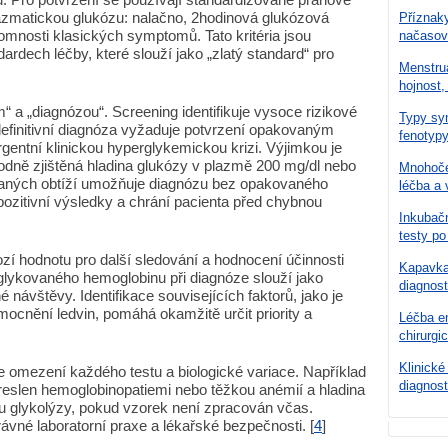
azmatickou glukózu: nalačno, 2hodinová glukózová
Příznaky
omnosti klasických symptomů. Tato kritéria jsou
načasov
ardech léčby, které slouží jako „zlatý standard“ pro
Menstru
hojnost,
“ a „diagnózou“. Screening identifikuje vysoce rizikové
Typy syn
definitivní diagnóza vyžaduje potvrzení opakovaným
fenotypy
rgentní klinickou hyperglykemickou krizi. Výjimkou je
dně zjištěná hladina glukózy v plazmě 200 mg/dl nebo
Mnohoče
vaných obtíží umožňuje diagnózu bez opakovaného
léčba a 
 pozitivní výsledky a chrání pacienta před chybnou
Inkubačn
testy po
zí hodnotu pro další sledování a hodnocení účinnosti
Kapavka 
 glykovaného hemoglobinu při diagnóze slouží jako
diagnost
návštěvy. Identifikace souvisejících faktorů, jako je
mocnění ledvin, pomáhá okamžitě určit priority a
Léčba en
chirurgi
Klinické
 omezení každého testu a biologické variace. Například
diagnost
eslen hemoglobinopatiemi nebo těžkou anémií a hladina
u glykolýzy, pokud vzorek není zpracován včas.
ávné laboratorní praxe a lékařské bezpečnosti. [
4
]