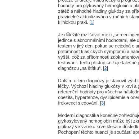
hodnoty pro glykovaný hemoglobin a pl
zátěž a náhodné hladiny glukózy za přít
pravidelně aktualizována v ročních stand
klinickou praxi. [
1
]
Je důležité rozlišovat mezi „screeningem
jedince s abnormálními hodnotami, ale 
testem v jiný den, pokud se nejedná o u
přítomnost klasických symptomů a náho
vyšší, což za přítomnosti zdokumento
testování. Tento přístup snižuje falešně
diagnózou „na štítku“. [
2
]
Dalším cílem diagnózy je stanovit výcho
léčby. Výchozí hladiny glukózy v krvi a
referenční hodnoty pro všechny následné 
obezita, hypertenze, dyslipidémie a one
frekvenci sledování. [
3
]
Moderní diagnostika konečně zohledňuje
glykosylovaný hemoglobin může být zkr
glukózy ve vzorku krve klesá v důsledk
Pochopení těchto nuancí je součástí spr