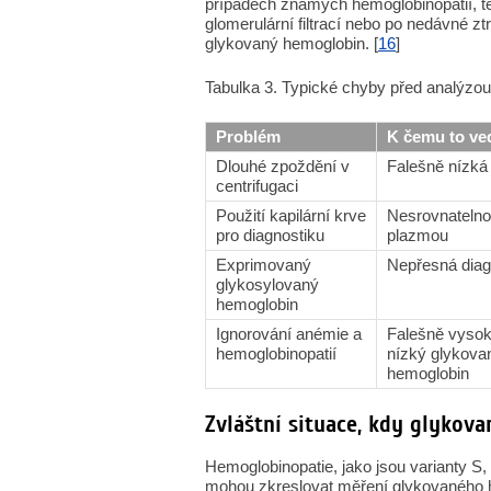
případech známých hemoglobinopatií, t
glomerulární filtrací nebo po nedávné zt
glykovaný hemoglobin. [
16
]
Tabulka 3. Typické chyby před analýzou
Problém
K čemu to ve
Dlouhé zpoždění v
Falešně nízká
centrifugaci
Použití kapilární krve
Nesrovnatelno
pro diagnostiku
plazmou
Exprimovaný
Nepřesná dia
glykosylovaný
hemoglobin
Ignorování anémie a
Falešně vyso
hemoglobinopatií
nízký glykova
hemoglobin
Zvláštní situace, kdy glykov
Hemoglobinopatie, jako jsou varianty S,
mohou zkreslovat měření glykovaného h