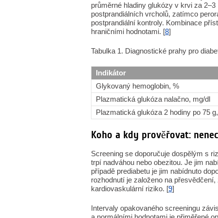
průměrné hladiny glukózy v krvi za 2–3
postprandiálních vrcholů, zatímco perorá
postprandiální kontroly. Kombinace přís
hraničními hodnotami. [
8
]
Tabulka 1. Diagnostické prahy pro diabe
Indikátor
Glykovaný hemoglobin, %
Plazmatická glukóza nalačno, mg/dl
Plazmatická glukóza 2 hodiny po 75 g,
Koho a kdy prověřovat: nenech
Screening se doporučuje dospělým s riz
trpí nadváhou nebo obezitou. Je jim na
případě prediabetu je jim nabídnuto do
rozhodnutí je založeno na přesvědčení,
kardiovaskulární riziko. [
9
]
Intervaly opakovaného screeningu závis
a normálními hodnotami je přiměřené op