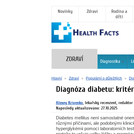
Novinky
Zdraví
Rodina a
děti
ZDRAVÍ
Diagnostika
L
Hlavní
»
Zdraví
»
Populární o důležitých
»
Dia
Diagnóza diabetu: kritér
Alexey Krivenko
, lékařský recenzent, redaktor
Naposledy aktualizováno: 27.10.2025
Diabetes mellitus není samostatné one
různými příčinami, ale podobnými klinic
hyperglykémii pomocí laboratorních te
protože to určuje volbu léčby a prognóz