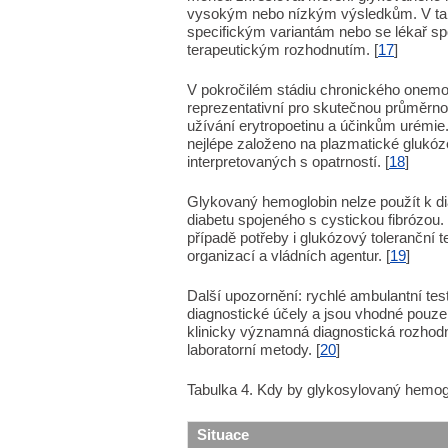
vysokým nebo nízkým výsledkům. V tako
specifickým variantám nebo se lékař s
terapeutickým rozhodnutím. [
17
]
V pokročilém stádiu chronického onemo
reprezentativní pro skutečnou průměrnou
užívání erytropoetinu a účinkům urémie.
nejlépe založeno na plazmatické glukóze
interpretovaných s opatrností. [
18
]
Glykovaný hemoglobin nelze použít k dia
diabetu spojeného s cystickou fibrózou.
případě potřeby i glukózový toleranční
organizací a vládních agentur. [
19
]
Další upozornění: rychlé ambulantní te
diagnostické účely a jsou vhodné pouz
klinicky významná diagnostická rozhod
laboratorní metody. [
20
]
Tabulka 4. Kdy by glykosylovaný hemogl
Situace