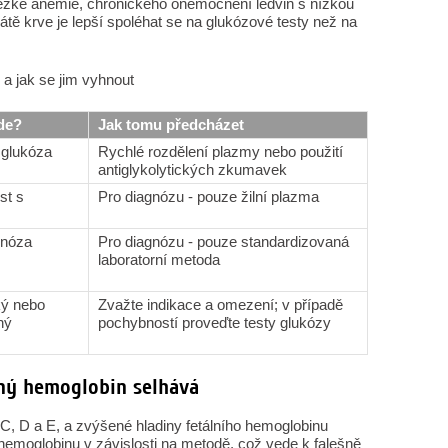
ěžké anémie, chronického onemocnění ledvin s nízkou
rátě krve je lepší spoléhat se na glukózové testy než na
 a jak se jim vyhnout
de?
Jak tomu předcházet
 glukóza
Rychlé rozdělení plazmy nebo použití
antiglykolytických zkumavek
st s
Pro diagnózu - pouze žilní plazma
gnóza
Pro diagnózu - pouze standardizovaná
laboratorní metoda
ký nebo
Zvažte indikace a omezení; v případě
ný
pochybností proveďte testy glukózy
aný hemoglobin selhává
 C, D a E, a zvýšené hladiny fetálního hemoglobinu
emoglobinu v závislosti na metodě, což vede k falešně