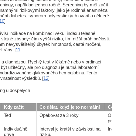
eningy, například jednou ročně. Screening by měl začít
znamnými rizikovými faktory, jako je rodinná anamnéza
ční diabetes, syndrom polycystických ovarií a některé
10
]
visí indikace na kombinaci věku, indexu tělesné
í stejné zásady: čím vyšší riziko, tím nižší práh bdělosti.
m nevysvětlitelný úbytek hmotnosti, časté močení,
í rány. [
11
]
 a diagnózou. Rychlý test v lékárně nebo v ordinaci
ýt užitečný, ale pro diagnózu je nutná laboratorní
tandardizovaného glykovaného hemoglobinu. Tento
vnatelnost výsledků. [
12
]
ing u dospělých
Kdy začít
Co dělat, když je to normální
Co dělat, po
Teď
Opakovat za 3 roky
Opakujte každé
programy
Individuálně,
Interval je kratší v závislosti na
Individuální m
dříve
riziku.