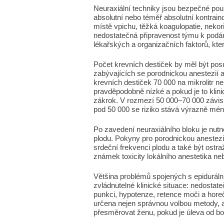
Neuraxiální techniky jsou bezpečné pou
absolutní nebo téměř absolutní kontraind
místě vpichu, těžká koagulopatie, neko
nedostatečná připravenost týmu k podání
lékařských a organizačních faktorů, kte
Počet krevních destiček by měl být po
zabývajících se porodnickou anestezií a
krevních destiček 70 000 na mikrolitr n
pravděpodobně nízké a pokud je to klin
zákrok. V rozmezí 50 000–70 000 závisí
pod 50 000 se riziko stává výrazně méně
Po zavedení neuraxiálního bloku je nutn
plodu. Pokyny pro porodnickou anestezii
srdeční frekvenci plodu a také být ostr
známek toxicity lokálního anestetika nebo
Většina problémů spojených s epidurální
zvládnutelné klinické situace: nedostate
punkci, hypotenze, retence moči a horeč
určena nejen správnou volbou metody, al
přesměrovat ženu, pokud je úleva od bol