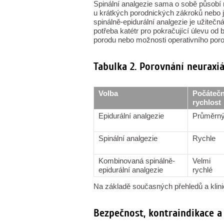
Spinální analgezie sama o sobě působí r
u krátkých porodnických zákroků nebo
spinálně-epidurální analgezie je užitečná
potřeba katétr pro pokračující úlevu od b
porodu nebo možnosti operativního poro
Tabulka 2. Porovnání neuraxi
Volba
Počátečn
rychlost
Epidurální analgezie
Průměrn
Spinální analgezie
Rychle
Kombinovaná spinálně-
Velmi
epidurální analgezie
rychlé
Na základě současných přehledů a klinic
Bezpečnost, kontraindikace a