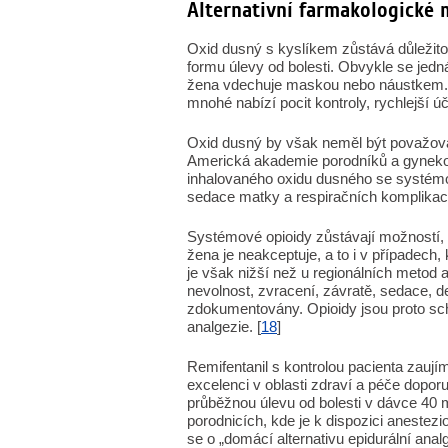
Alternativní farmakologické
Oxid dusný s kyslíkem zůstává důležitou
formu úlevy od bolesti. Obvykle se jed
žena vdechuje maskou nebo náustkem. Ta
mnohé nabízí pocit kontroly, rychlejší úč
Oxid dusný by však neměl být považov
Americká akademie porodníků a gynekol
inhalovaného oxidu dusného se systémov
sedace matky a respiračních komplikací
Systémové opioidy zůstávají možností, 
žena je neakceptuje, a to i v případech,
je však nižší než u regionálních metod a
nevolnost, zvracení, závratě, sedace, d
zdokumentovány. Opioidy jsou proto sch
analgezie. [
18
]
Remifentanil s kontrolou pacienta zaujím
excelenci v oblasti zdraví a péče doporu
průběžnou úlevu od bolesti v dávce 40 
porodnicích, kde je k dispozici anestezi
se o „domácí alternativu epidurální anal