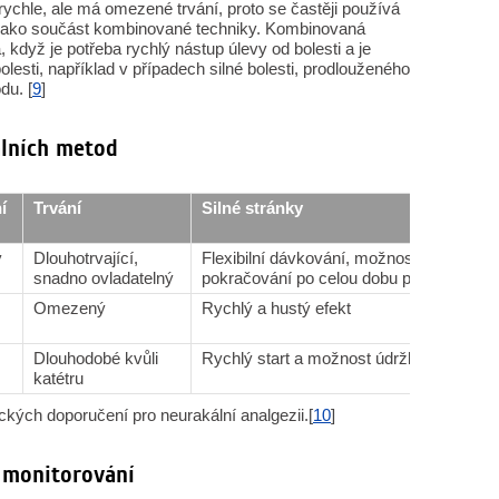
ychle, ale má omezené trvání, proto se častěji používá
 jako součást kombinované techniky. Kombinovaná
, když je potřeba rychlý nástup úlevy od bolesti a je
olesti, například v případech silné bolesti, prodlouženého
du. [
9
]
álních metod
í
Trvání
Silné stránky
ý
Dlouhotrvající,
Flexibilní dávkování, možnost
snadno ovladatelný
pokračování po celou dobu porodu
Omezený
Rychlý a hustý efekt
Dlouhodobé kvůli
Rychlý start a možnost údržby
katétru
kých doporučení pro neurakální analgezii.[
10
]
 monitorování