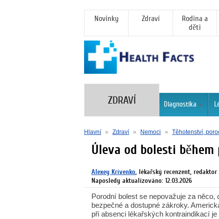
Novinky
Zdraví
Rodina a
děti
ZDRAVÍ
Diagnostika
L
Hlavní
»
Zdraví
»
Nemoci
»
Těhotenství, poro
Úleva od bolesti během
Alexey Krivenko
, lékařský recenzent, redaktor
Naposledy aktualizováno: 12.03.2026
Porodní bolest se nepovažuje za něco, 
bezpečné a dostupné zákroky. Americk
při absenci lékařských kontraindikací j