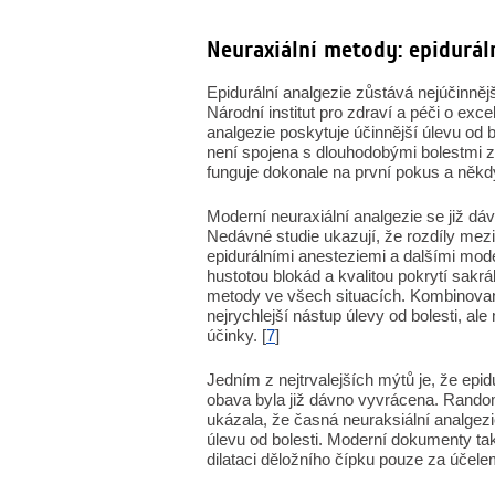
Neuraxiální metody: epidurál
Epidurální analgezie zůstává nejúčinněj
Národní institut pro zdraví a péči o exc
analgezie poskytuje účinnější úlevu od b
není spojena s dlouhodobými bolestmi 
funguje dokonale na první pokus a někd
Moderní neuraxiální analgezie se již dáv
Nedávné studie ukazují, že rozdíly mez
epidurálními anesteziemi a dalšími mode
hustotou blokád a kvalitou pokrytí sakr
metody ve všech situacích. Kombinované
nejrychlejší nástup úlevy od bolesti, a
účinky. [
7
]
Jedním z nejtrvalejších mýtů je, že epid
obava byla již dávno vyvrácena. Rando
ukázala, že časná neuraksiální analgezi
úlevu od bolesti. Moderní dokumenty ta
dilataci děložního čípku pouze za účele