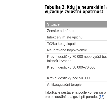
Tabulka 3. Kdy je neuraxiáln
vyžaduje zvláštní opatrnost
Situace
Ženské odmítnutí
Infekce v místě vpichu
Těžká koagulopatie
Neupravená hypovolemie
Krevní destičky 70 000 nebo vyšší bez
faktorů krvácení
Krevní destičky 50 000–70 000
Krevní destičky pod 50 000
Antikoagulační terapie
Tabulka je sestavena podle konsensu o
pro epidurální analgezii při porodu. [
15
]