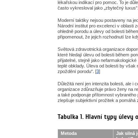
lékařskou indikací pro pomoc. To je důle
často vykresloval jako „zbytečný luxus“.
Moderní taktiky nejsou postaveny na jed
Národní institut pro excelenci v oblasti
ohledně porodu a úlevy od bolesti běh
připomenout, že jejich rozhodnutí lze kd
Světová zdravotnická organizace dopor
které hledají úlevu od bolesti během por
přijatelné, stejně jako nefarmakologick
teplé obklady. Úleva od bolesti by však
zpoždění porodu“. [
3
]
Důležitá není jen intenzita bolesti, ale 
organizace zdůrazňuje právo ženy na re
a také podporuje přítomnost vybraného 
zlepšuje subjektivní prožitek a pomáhá zvl
Tabulka 1. Hlavní typy úlevy
Metoda
Jak silná 