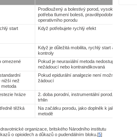
Prodloužený a bolestivý porod, vysoká
P
potřeba tlumení bolesti, pravděpodobnost
a
operativního porodu
c
chlý start
Když potřebujete rychlý efekt
V
p
Když je důležitá mobilita, rychlý start a pocit
O
kontroly
a
o omezené
Pokud je neuraxiální metoda nedostupná,
O
nežádoucí nebo kontraindikovaná
d
standardní
Pokud epidurální analgezie není možná nebo
J
e nižší než
žádoucí
d
í metoda
estezie hráze
2. doba porodní, instrumentální porod, zašití
N
trhlin
tředně těžká
Na začátku porodu, jako doplněk k jakékoli
Č
metodě
ravotnické organizace, britského Národního institutu
důkazů o opioidech a důkazů o pudendálním bloku.[
5
]