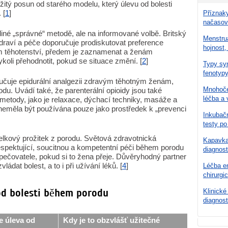
žitý posun od starého modelu, který úlevu od bolesti
 [
1
]
Příznaky
načasov
iné „správné“ metodě, ale na informované volbě. Britský
Menstru
 zdraví a péče doporučuje prodiskutovat preference
hojnost,
em těhotenství, předem je zaznamenat a ženám
ykoli přehodnotit, pokud se situace změní. [
2
]
Typy syn
fenotypy
učuje epidurální analgezii zdravým těhotným ženám,
Mnohoče
odu. Uvádí také, že parenterální opioidy jsou také
léčba a 
é metody, jako je relaxace, dýchací techniky, masáže a
 neměla být používána pouze jako prostředek k „prevenci
Inkubačn
testy po
i celkový prožitek z porodu. Světová zdravotnická
Kapavka 
spektující, soucitnou a kompetentní péči během porodu
diagnost
pečovatele, pokud si to žena přeje. Důvěryhodný partner
ádat bolest, a to i při užívání léků. [
4
]
Léčba en
chirurgi
 od bolesti během porodu
Klinické
diagnost
je úleva od
Kdy je to obzvlášť užitečné
H