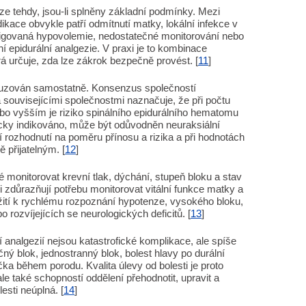
ze tehdy, jsou-li splněny základní podmínky. Mezi
ikace obvykle patří odmítnutí matky, lokální infekce v
rigovaná hypovolemie, nedostatečné monitorování nebo
 epidurální analgezie. V praxi je to kombinace
rá určuje, zda lze zákrok bezpečně provést. [
11
]
suzován samostatně. Konsenzus společností
 souvisejícími společnostmi naznačuje, že při počtu
ebo vyšším je riziko spinálního epidurálního hematomu
icky indikováno, může být odůvodněn neuraksiální
 rozhodnutí na poměru přínosu a rizika a při hodnotách
 přijatelným. [
12
]
é monitorovat krevní tlak, dýchání, stupeň bloku a stav
 zdůrazňují potřebu monitorovat vitální funkce matky a
ažití k rychlému rozpoznání hypotenze, vysokého bloku,
 rozvíjejících se neurologických deficitů. [
13
]
 analgezií nejsou katastrofické komplikace, ale spíše
čný blok, jednostranný blok, bolest hlavy po durální
ka během porodu. Kvalita úlevy od bolesti je proto
e také schopností oddělení přehodnotit, upravit a
esti neúplná. [
14
]