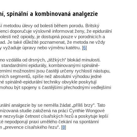
ní, spinální a kombinovaná analgezie
ší metodou úlevy od bolesti během porodu. Britský
elenci doporučuje výslovně informovat ženy, že epidurální
olesti než opioidy, je dostupná pouze v porodnicích a
zad. Je také důležité poznamenat, že metoda ne vždy
y vyžaduje úpravy nebo výměnu katétru. [
6
]
no vzdálila od drsných, „těžkých“ blokád minulosti.
i standardními epidurály, kombinovanými spinálně-
rními možnostmi jsou častěji určeny rychlostí nástupu,
álních segmentů, spíše než absolutní výhodou jedné
 spinálně-epidurální techniky obvykle poskytují
le mohou být spojeny s častějšími přechodnými vedlejšími
urální analgezie by se neměla žádat „příliš brzy“. Tato
mizovaná studie založená na práci Cynthie Wongové
e nezvyšuje četnost císařských řezů a poskytuje lepší
ké nepodporují praxi umělého čekání na spontánní
m „prevence císařského řezu“. [
8
]