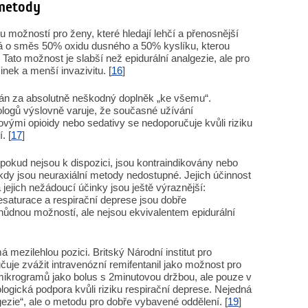
 metody
 možností pro ženy, které hledají lehčí a přenosnější
ná o směs 50% oxidu dusného a 50% kyslíku, kterou
to možnost je slabší než epidurální analgezie, ale pro
inek a menší invazivitu. [
16
]
án za absolutně neškodný doplněk „ke všemu“.
ogů výslovně varuje, že současné užívání
ými opioidy nebo sedativy se nedoporučuje kvůli riziku
. [
17
]
pokud nejsou k dispozici, jsou kontraindikovány nebo
 kdy jsou neuraxiální metody nedostupné. Jejich účinnost
 jejich nežádoucí účinky jsou ještě výraznější:
esaturace a respirační deprese jsou dobře
ůdnou možností, ale nejsou ekvivalentem epidurální
á mezilehlou pozici. Britský Národní institut pro
čuje zvážit intravenózní remifentanil jako možnost pro
mikrogramů jako bolus s 2minutovou držbou, ale pouze v
ologická podpora kvůli riziku respirační deprese. Nejedná
gezie“, ale o metodu pro dobře vybavené oddělení. [
19
]