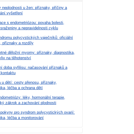
 neplodnosti u žen: příznaky, příčiny a
ání vyšetření
ace s endometriózou: povaha bolesti,
 sraženiny a nepravidelnosti cyklu
dromu polycystických vaječníků: oficiální
, příznaky a rozdíly
tné děložní myomy: příznaky, diagnostika,
vliv na těhotenství
í doba syfilisu: načasování příznaků a
 kontaktu
u dětí: cesty přenosu, příznaky,
ika, léčba a ochrana dětí
dometriózy: léky, hormonální terapie,
cký zákrok a zachování plodnosti
 pokyny pro syndrom polycystických ovarií:
ika, léčba a monitorování
lavní omezení