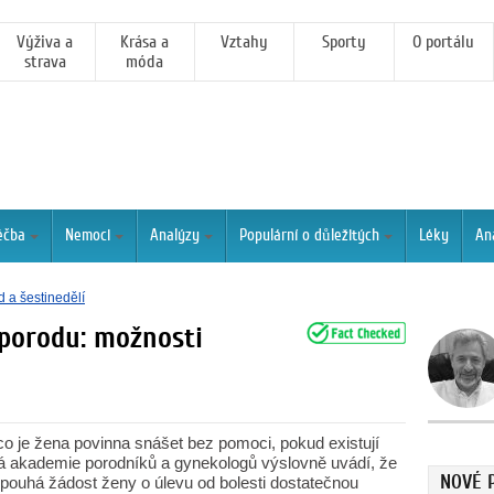
Výživa a
Krása a
Vztahy
Sporty
O portálu
strava
móda
éčba
Nemoci
Analýzy
Populární o důležitých
Léky
An
d a šestinedělí
 porodu: možnosti
co je žena povinna snášet bez pomoci, pokud existují
á akademie porodníků a gynekologů výslovně uvádí, že
NOVÉ 
e pouhá žádost ženy o úlevu od bolesti dostatečnou