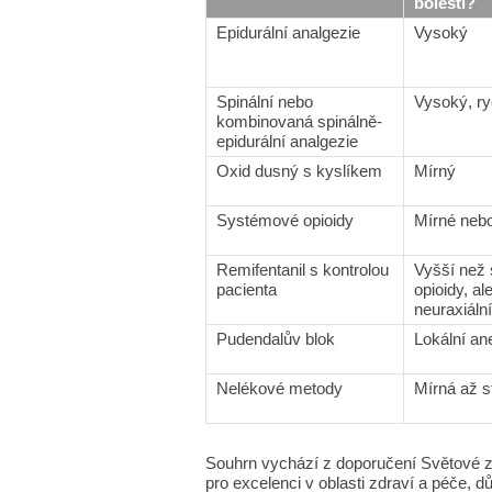
bolesti?
Epidurální analgezie
Vysoký
Spinální nebo
Vysoký, ry
kombinovaná spinálně-
epidurální analgezie
Oxid dusný s kyslíkem
Mírný
Systémové opioidy
Mírné neb
Remifentanil s kontrolou
Vyšší než 
pacienta
opioidy, al
neuraxiáln
Pudendalův blok
Lokální an
Nelékové metody
Mírná až s
Souhrn vychází z doporučení Světové zd
pro excelenci v oblasti zdraví a péče, 