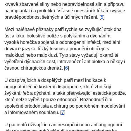
krvavě zbarvené sliny nebo nepravidelnosti slin a přípravu
na implantaci a protetiku. Včasné odeslání k lékaři zvyšuje
pravděpodobnost šetrných a účinných řešení. [
5
]
Mezi naléhavé příznaky patří rychle se zvyšující otok dna
úst a krku, bolestivé potíže s polykáním a dýcháním,
vysoká horečka spojená s odontogenní infekcí, mediální
deviace jazyka, těžký trismus a poranění obličeje s
malokluzí nebo malokluzí. Tyto stavy vyžadují okamžité
vyšetření dýchacích cest, intravenózní antibiotika a někdy i
časnou chirurgickou drenáž. [
6
]
U dospívajících a dospělých patří mezi indikace k
ortognátní léčbě kosterní disproporce, které zhoršují
žvýkání, řeč a dýchání, a také přetrvávající estetické potíže,
které nelze vyřešit pouze ortodoncií. Rozhodnutí činí
společně ortodontista a chirurg po podrobném modelování
a informovaném souhlasu. [
7
]
U pacientů užívajících antiresorpční nebo antiangiogenní