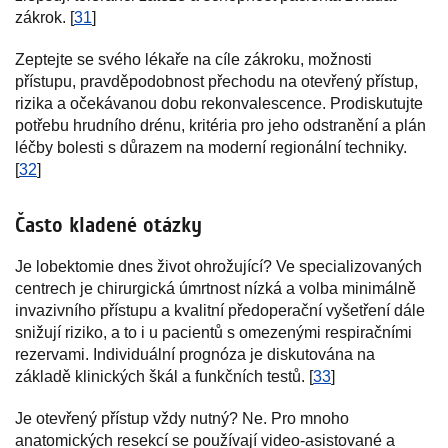
zákrok. [
31
]
Zeptejte se svého lékaře na cíle zákroku, možnosti
přístupu, pravděpodobnost přechodu na otevřený přístup,
rizika a očekávanou dobu rekonvalescence. Prodiskutujte
potřebu hrudního drénu, kritéria pro jeho odstranění a plán
léčby bolesti s důrazem na moderní regionální techniky.
[
32
]
Často kladené otázky
Je lobektomie dnes život ohrožující? Ve specializovaných
centrech je chirurgická úmrtnost nízká a volba minimálně
invazivního přístupu a kvalitní předoperační vyšetření dále
snižují riziko, a to i u pacientů s omezenými respiračními
rezervami. Individuální prognóza je diskutována na
základě klinických škál a funkčních testů. [
33
]
Je otevřený přístup vždy nutný? Ne. Pro mnoho
anatomických resekcí se používají video-asistované a