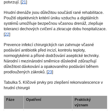
potvrzují. [
21
]
Hrudní drenáže jsou důležitou součástí rané rehabilitace.
Použití objektivních kritérií úniku vzduchu a digitálních
systémů umožňuje bezpečnou včasnou drenáž, zlepšuje
toleranci dechových cvičení a zkracuje dobu hospitalizace.
[
22
]
Prevence infekcí chirurgických ran zahrnuje včasné
podávání antibiotik před incizí, kontrolu teploty,
normoglykémii a přísné dodržování aseptické techniky.
Národní i mezinárodní směrnice důsledně zdůrazňují
důležitost dávkování a opakovaného podávání během
prodloužených zákroků. [
23
]
Tabulka 5. Klíčové prvky pro zlepšení rekonvalescence v
hrudní chirurgii
Fáze
Opatření
Praktický
význam