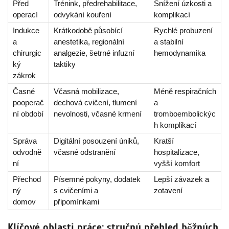
Před
Trénink, předrehabilitace,
Snížení úzkosti a
operací
odvykání kouření
komplikací
Indukce
Krátkodobě působící
Rychlé probuzení
a
anestetika, regionální
a stabilní
chirurgic
analgezie, šetrné infuzní
hemodynamika
ký
taktiky
zákrok
Časné
Včasná mobilizace,
Méně respiračních
pooperač
dechová cvičení, tlumení
a
ní období
nevolnosti, včasné krmení
tromboembolickýc
h komplikací
Správa
Digitální posouzení úniků,
Kratší
odvodně
včasné odstranění
hospitalizace,
ní
vyšší komfort
Přechod
Písemné pokyny, dodatek
Lepší závazek a
ný
s cvičeními a
zotavení
domov
připomínkami
Klíčové oblasti práce: stručný přehled běžných