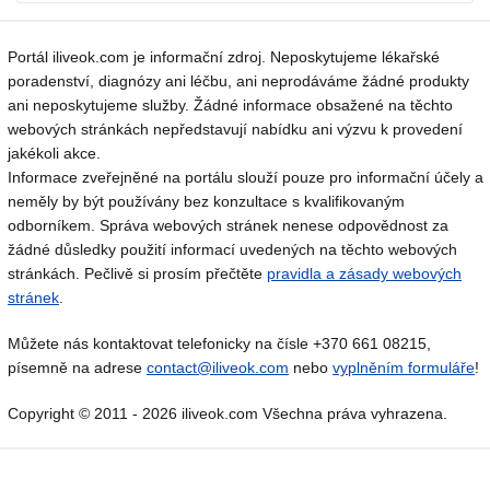
Portál iliveok.com je informační zdroj. Neposkytujeme lékařské
poradenství, diagnózy ani léčbu, ani neprodáváme žádné produkty
ani neposkytujeme služby. Žádné informace obsažené na těchto
webových stránkách nepředstavují nabídku ani výzvu k provedení
jakékoli akce.
Informace zveřejněné na portálu slouží pouze pro informační účely a
neměly by být používány bez konzultace s kvalifikovaným
odborníkem. Správa webových stránek nenese odpovědnost za
žádné důsledky použití informací uvedených na těchto webových
stránkách. Pečlivě si prosím přečtěte
pravidla a zásady webových
stránek
.
Můžete nás kontaktovat telefonicky na čísle +370 661 08215,
písemně na adrese
contact@iliveok.com
nebo
vyplněním formuláře
!
Copyright © 2011 - 2026 iliveok.com Všechna práva vyhrazena.