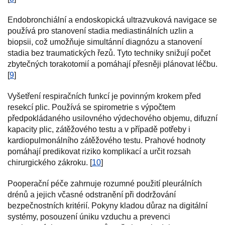
Endobronchiální a endoskopická ultrazvuková navigace se
používá pro stanovení stadia mediastinálních uzlin a
biopsii, což umožňuje simultánní diagnózu a stanovení
stadia bez traumatických řezů. Tyto techniky snižují počet
zbytečných torakotomií a pomáhají přesněji plánovat léčbu.
[
9
]
Vyšetření respiračních funkcí je povinným krokem před
resekcí plic. Používá se spirometrie s výpočtem
předpokládaného usilovného výdechového objemu, difuzní
kapacity plic, zátěžového testu a v případě potřeby i
kardiopulmonálního zátěžového testu. Prahové hodnoty
pomáhají predikovat riziko komplikací a určit rozsah
chirurgického zákroku. [
10
]
Pooperační péče zahrnuje rozumné použití pleurálních
drénů a jejich včasné odstranění při dodržování
bezpečnostních kritérií. Pokyny kladou důraz na digitální
systémy, posouzení úniku vzduchu a prevenci