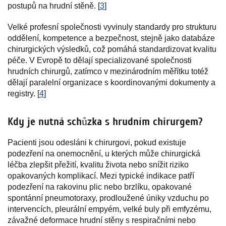
postupů na hrudní stěně. [
3
]
Velké profesní společnosti vyvinuly standardy pro strukturu
oddělení, kompetence a bezpečnost, stejně jako databáze
chirurgických výsledků, což pomáhá standardizovat kvalitu
péče. V Evropě to dělají specializované společnosti
hrudních chirurgů, zatímco v mezinárodním měřítku totéž
dělají paralelní organizace s koordinovanými dokumenty a
registry. [
4
]
Kdy je nutná schůzka s hrudním chirurgem?
Pacienti jsou odesláni k chirurgovi, pokud existuje
podezření na onemocnění, u kterých může chirurgická
léčba zlepšit přežití, kvalitu života nebo snížit riziko
opakovaných komplikací. Mezi typické indikace patří
podezření na rakovinu plic nebo brzlíku, opakované
spontánní pneumotoraxy, prodloužené úniky vzduchu po
intervencích, pleurální empyém, velké buly při emfyzému,
závažné deformace hrudní stěny s respiračními nebo