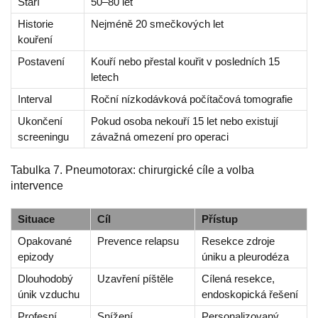
Stáří
50–80 let
Historie
Nejméně 20 smečkových let
kouření
Postavení
Kouří nebo přestal kouřit v posledních 15
letech
Interval
Roční nízkodávková počítačová tomografie
Ukončení
Pokud osoba nekouří 15 let nebo existují
screeningu
závažná omezení pro operaci
Tabulka 7. Pneumotorax: chirurgické cíle a volba
intervence
Situace
Cíl
Přístup
Opakované
Prevence relapsu
Resekce zdroje
epizody
úniku a pleurodéza
Dlouhodobý
Uzavření píštěle
Cílená resekce,
únik vzduchu
endoskopická řešení
Profesní
Snížení
Personalizovaný