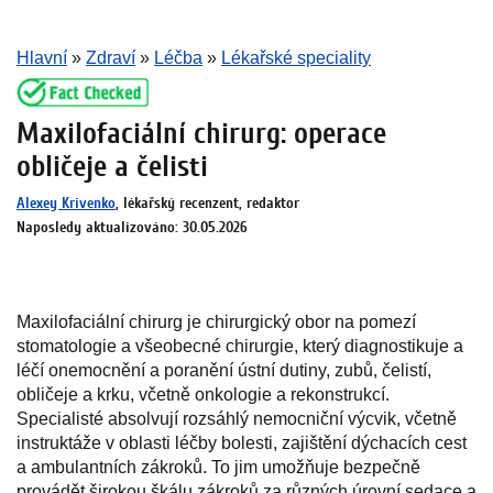
Hlavní
»
Zdraví
»
Léčba
»
Lékařské speciality
Maxilofaciální chirurg: operace
obličeje a čelisti
Alexey Krivenko
, lékařský recenzent, redaktor
Naposledy aktualizováno: 30.05.2026
Maxilofaciální chirurg je chirurgický obor na pomezí
stomatologie a všeobecné chirurgie, který diagnostikuje a
léčí onemocnění a poranění ústní dutiny, zubů, čelistí,
obličeje a krku, včetně onkologie a rekonstrukcí.
Specialisté absolvují rozsáhlý nemocniční výcvik, včetně
instruktáže v oblasti léčby bolesti, zajištění dýchacích cest
a ambulantních zákroků. To jim umožňuje bezpečně
provádět širokou škálu zákroků za různých úrovní sedace a