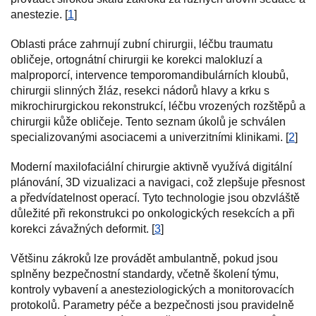
anestezie. [
1
]
Oblasti práce zahrnují zubní chirurgii, léčbu traumatu
obličeje, ortognátní chirurgii ke korekci malokluzí a
malproporcí, intervence temporomandibulárních kloubů,
chirurgii slinných žláz, resekci nádorů hlavy a krku s
mikrochirurgickou rekonstrukcí, léčbu vrozených rozštěpů a
chirurgii kůže obličeje. Tento seznam úkolů je schválen
specializovanými asociacemi a univerzitními klinikami. [
2
]
Moderní maxilofaciální chirurgie aktivně využívá digitální
plánování, 3D vizualizaci a navigaci, což zlepšuje přesnost
a předvídatelnost operací. Tyto technologie jsou obzvláště
důležité při rekonstrukci po onkologických resekcích a při
korekci závažných deformit. [
3
]
Většinu zákroků lze provádět ambulantně, pokud jsou
splněny bezpečnostní standardy, včetně školení týmu,
kontroly vybavení a anesteziologických a monitorovacích
protokolů. Parametry péče a bezpečnosti jsou pravidelně