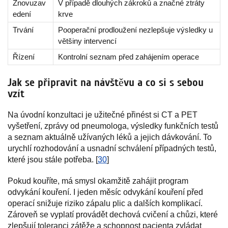
Znovuzav
V případě dlouhých zákroků a značné ztráty
edení
krve
Trvání
Pooperační prodloužení nezlepšuje výsledky u
většiny intervencí
Řízení
Kontrolní seznam před zahájením operace
Jak se připravit na návštěvu a co si s sebou
vzít
Na úvodní konzultaci je užitečné přinést si CT a PET
vyšetření, zprávy od pneumologa, výsledky funkčních testů
a seznam aktuálně užívaných léků a jejich dávkování. To
urychlí rozhodování a usnadní schválení případných testů,
které jsou stále potřeba. [
30
]
Pokud kouříte, má smysl okamžitě zahájit program
odvykání kouření. I jeden měsíc odvykání kouření před
operací snižuje riziko zápalu plic a dalších komplikací.
Zároveň se vyplatí provádět dechová cvičení a chůzi, které
zlepšují toleranci zátěže a schopnost pacienta zvládat