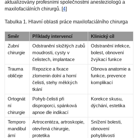
aktualizovány profesními společnostmi anesteziologů a
maxilofaciálních chirurgů. [
4
]
Tabulka 1. Hlavní oblasti práce maxilofaciálního chirurga
Směr
Příklady intervencí
Klinický cíl
Zubní
Odstranění složitých zubů
Odstranění infekce,
chirurgie
moudrosti, cysty v
bolest, obnovení
čelistech, implantace
žvýkací funkce
Trauma
Repozice a fixace
Obnova anatomie a
obličeje
zlomenin dolní a horní
funkce, prevence
čelisti, stehy měkkých
komplikací
tkání
Ortognát
Pohyb čelisti při
Korekce skusu,
ní
disproporci, spánková
dýchání, estetika
chirurgie
apnoe dle indikací
Temporo
Artrocentéza, artroskopie,
Snížení bolesti,
mandibul
otevřená chirurgie,
obnovení
ární
protetika
pohyblivosti