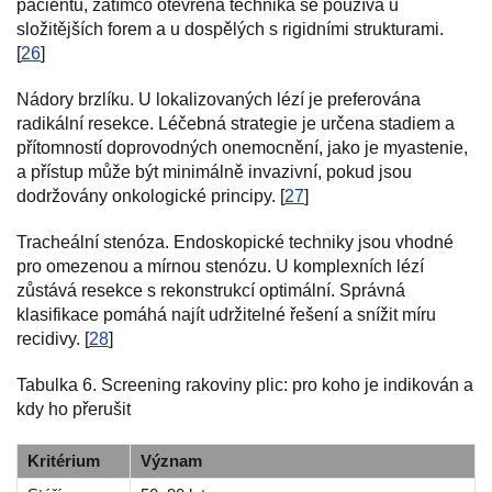
pacientů, zatímco otevřená technika se používá u
složitějších forem a u dospělých s rigidními strukturami.
[
26
]
Nádory brzlíku. U lokalizovaných lézí je preferována
radikální resekce. Léčebná strategie je určena stadiem a
přítomností doprovodných onemocnění, jako je myastenie,
a přístup může být minimálně invazivní, pokud jsou
dodržovány onkologické principy. [
27
]
Tracheální stenóza. Endoskopické techniky jsou vhodné
pro omezenou a mírnou stenózu. U komplexních lézí
zůstává resekce s rekonstrukcí optimální. Správná
klasifikace pomáhá najít udržitelné řešení a snížit míru
recidivy. [
28
]
Tabulka 6. Screening rakoviny plic: pro koho je indikován a
kdy ho přerušit
Kritérium
Význam