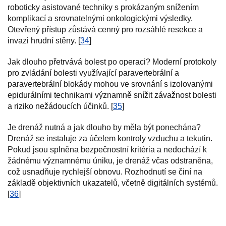
roboticky asistované techniky s prokázaným snížením
komplikací a srovnatelnými onkologickými výsledky.
Otevřený přístup zůstává cenný pro rozsáhlé resekce a
invazi hrudní stěny. [
34
]
Jak dlouho přetrvává bolest po operaci? Moderní protokoly
pro zvládání bolesti využívající paravertebrální a
paravertebrální blokády mohou ve srovnání s izolovanými
epidurálními technikami významně snížit závažnost bolesti
a riziko nežádoucích účinků. [
35
]
Je drenáž nutná a jak dlouho by měla být ponechána?
Drenáž se instaluje za účelem kontroly vzduchu a tekutin.
Pokud jsou splněna bezpečnostní kritéria a nedochází k
žádnému významnému úniku, je drenáž včas odstraněna,
což usnadňuje rychlejší obnovu. Rozhodnutí se činí na
základě objektivních ukazatelů, včetně digitálních systémů.
[
36
]