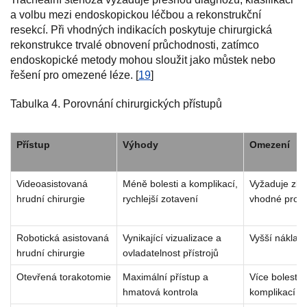
a volbu mezi endoskopickou léčbou a rekonstrukční
resekcí. Při vhodných indikacích poskytuje chirurgická
rekonstrukce trvalé obnovení průchodnosti, zatímco
endoskopické metody mohou sloužit jako můstek nebo
řešení pro omezené léze. [
19
]
Tabulka 4. Porovnání chirurgických přístupů
Přístup
Výhody
Omezení
Videoasistovaná
Méně bolesti a komplikací,
Vyžaduje zku
hrudní chirurgie
rychlejší zotavení
vhodné pro v
Robotická asistovaná
Vynikající vizualizace a
Vyšší náklady
hrudní chirurgie
ovladatelnost přístrojů
Otevřená torakotomie
Maximální přístup a
Více bolesti, 
hmatová kontrola
komplikací