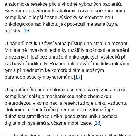
anatomické resekce plic u vhodně vybraných pacientů.
Srovnání s otevřenou torakotomií ukazuje sníženou míru
komplikací a lepší časné výsledky se srovnatelnou
onkologickou radikalitou, jak potvrzují metaanalýzy a
registry. [
16
]
U nádorů brzlíku závisí volba přístupu na stadiu a rozsahu.
Minimálně invazivní techniky rozšířily možnosti odstranění
omezených lézí bez ohrožení onkologických výsledků při
zachování radikality. Rozhodnutí provádí multidisciplinární
tým s přihlédnutím ke komorbiditám a možným
paraneoplastickým syndromům. [
17
]
U spontánního pneumotoraxu se recidiva epizod a riziko
komplikací snižuje mechanickou nebo chemickou
pleurodézou v kombinaci s resekcí zdroje úniku vzduchu.
Dokument o společném pneumotoraxu zdůrazňuje
důležitost stratifikace rizika, posouzení úniku pomocí
digitálních systémů a včasné mobilizace. [
18
]
Tracheální stenóza vyžaduje přesnou diagnózu, klasifikaci