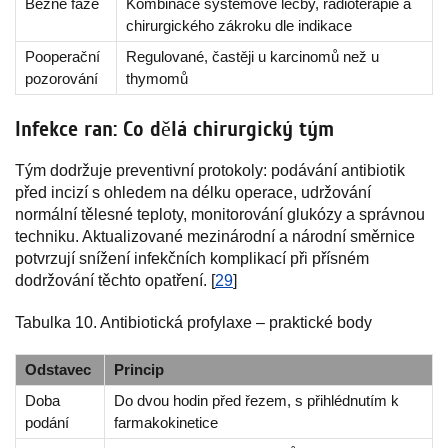
Běžné fáze
Kombinace systémové léčby, radioterapie a
chirurgického zákroku dle indikace
Pooperační
Regulované, častěji u karcinomů než u
pozorování
thymomů
Infekce ran: Co dělá chirurgický tým
Tým dodržuje preventivní protokoly: podávání antibiotik
před incizí s ohledem na délku operace, udržování
normální tělesné teploty, monitorování glukózy a správnou
techniku. Aktualizované mezinárodní a národní směrnice
potvrzují snížení infekčních komplikací při přísném
dodržování těchto opatření. [
29
]
Tabulka 10. Antibiotická profylaxe – praktické body
Odstavec
Princip
Doba
Do dvou hodin před řezem, s přihlédnutím k
podání
farmakokinetice