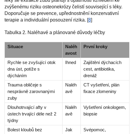
léky se extrakce zubů plánují s opatrností vzhledem ke
zvýšenému riziku osteonekrózy čelistí související s léky.
Doporučuje se prevence, upřednostnění konzervativní
terapie a individuální posouzení rizika. [
8
]
Tabulka 2. Naléhavé a plánované důvody léčby
Situace
Naléh
První kroky
avost
Rychle se zvyšující otok
Ihned
Zajištění dýchacích
dna úst, potíže s
cest, antibiotika,
dýcháním
drenáž
Trauma obličeje s
Naléh
CT vyšetření, plán
nesprávně zarovnanými
avě
fixace zlomeniny
zuby
Dlouhotrvající afty v
Naléh
Vyšetření onkologem,
ústech trvající déle než 2
avě
biopsie
týdny
Bolest kloubů bez
Jak
Svépomoc,