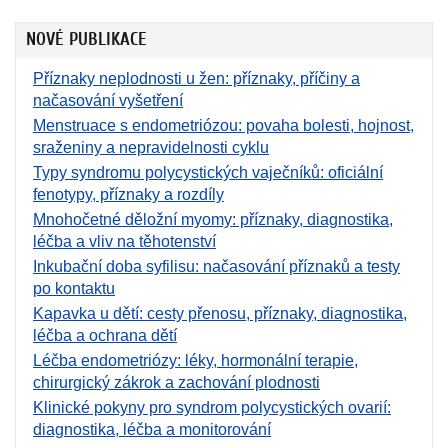
NOVÉ PUBLIKACE
Příznaky neplodnosti u žen: příznaky, příčiny a
načasování vyšetření
Menstruace s endometriózou: povaha bolesti, hojnost,
sraženiny a nepravidelnosti cyklu
Typy syndromu polycystických vaječníků: oficiální
fenotypy, příznaky a rozdíly
Mnohočetné děložní myomy: příznaky, diagnostika,
léčba a vliv na těhotenství
Inkubační doba syfilisu: načasování příznaků a testy
po kontaktu
Kapavka u dětí: cesty přenosu, příznaky, diagnostika,
léčba a ochrana dětí
Léčba endometriózy: léky, hormonální terapie,
chirurgický zákrok a zachování plodnosti
Klinické pokyny pro syndrom polycystických ovarií:
diagnostika, léčba a monitorování