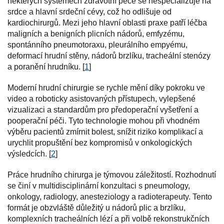
některých systémech zdravotní péče se nespecializuje na
srdce a hlavní srdeční cévy, což ho odlišuje od
kardiochirurgů. Mezi jeho hlavní oblasti praxe patří léčba
maligních a benigních plicních nádorů, emfyzému,
spontánního pneumotoraxu, pleurálního empyému,
deformací hrudní stěny, nádorů brzlíku, tracheální stenózy
a poranění hrudníku. [
1
]
Moderní hrudní chirurgie se rychle mění díky pokroku ve
video a roboticky asistovaných přístupech, vylepšené
vizualizaci a standardům pro předoperační vyšetření a
pooperační péči. Tyto technologie mohou při vhodném
výběru pacientů zmírnit bolest, snížit riziko komplikací a
urychlit propuštění bez kompromisů v onkologických
výsledcích. [
2
]
Práce hrudního chirurga je týmovou záležitostí. Rozhodnutí
se činí v multidisciplinární konzultaci s pneumology,
onkology, radiology, anesteziology a radioterapeuty. Tento
formát je obzvláště důležitý u nádorů plic a brzlíku,
komplexních tracheálních lézí a při volbě rekonstrukčních