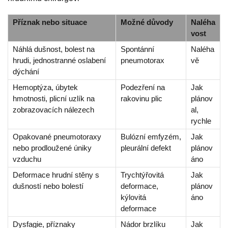
Příznak nebo situace
Možné důvody
Naléha
vost
Náhlá dušnost, bolest na
Spontánní
Naléha
hrudi, jednostranné oslabení
pneumotorax
vě
dýchání
Hemoptýza, úbytek
Podezření na
Jak
hmotnosti, plicní uzlík na
rakovinu plic
plánov
zobrazovacích nálezech
al,
rychle
Opakované pneumotoraxy
Bulózní emfyzém,
Jak
nebo prodloužené úniky
pleurální defekt
plánov
vzduchu
áno
Deformace hrudní stěny s
Trychtýřovitá
Jak
dušností nebo bolestí
deformace,
plánov
kýlovitá
áno
deformace
Dysfagie, příznaky
Nádor brzlíku
Jak