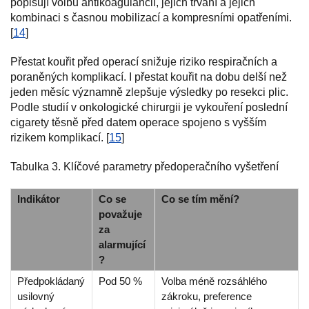
popisují volbu antikoagulancií, jejich trvání a jejich
kombinaci s časnou mobilizací a kompresními opatřeními.
[
14
]
Přestat kouřit před operací snižuje riziko respiračních a
poraněných komplikací. I přestat kouřit na dobu delší než
jeden měsíc významně zlepšuje výsledky po resekci plic.
Podle studií v onkologické chirurgii je vykouření poslední
cigarety těsně před datem operace spojeno s vyšším
rizikem komplikací. [
15
]
Tabulka 3. Klíčové parametry předoperačního vyšetření
Indikátor
Co se
Co se tím mění?
považuje
za
alarmující
?
Předpokládaný
Pod 50 %
Volba méně rozsáhlého
usilovný
zákroku, preference