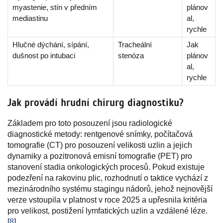
myastenie, stín v předním
plánov
mediastinu
al,
rychle
Hlučné dýchání, sípání,
Tracheální
Jak
dušnost po intubaci
stenóza
plánov
al,
rychle
Jak provádí hrudní chirurg diagnostiku?
Základem pro toto posouzení jsou radiologické
diagnostické metody: rentgenové snímky, počítačová
tomografie (CT) pro posouzení velikosti uzlin a jejich
dynamiky a pozitronová emisní tomografie (PET) pro
stanovení stadia onkologických procesů. Pokud existuje
podezření na rakovinu plic, rozhodnutí o taktice vychází z
mezinárodního systému stagingu nádorů, jehož nejnovější
verze vstoupila v platnost v roce 2025 a upřesnila kritéria
pro velikost, postižení lymfatických uzlin a vzdálené léze.
[
8
]