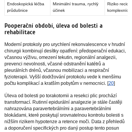
Endoskopická léčba
Minimální trauma, rychlý
Riziko recidiv
průdušnice
účinek
komplexních 
Pooperační období, úleva od bolesti a
rehabilitace
Moderní protokoly pro urychlení rekonvalescence v hrudní
chirurgii kombinují desítky opatření: předoperační edukaci,
včasnou výživu, omezení tekutin, regionální analgezii,
prevenci nevolnosti, včasné odstranění katétrů a
pleurálních drénů, včasnou mobilizaci a respirační
fyzioterapii. Vyšší dodržování protokolu vede k menšímu
počtu komplikací a kratším pobytům v nemocnici. [
20
]
Úleva od bolesti po torakotomii a resekci plic prochází
transformací. Rutinní epidurální analgezie je stále častěji
nahrazována paravertebrálními a paravertebrálními
blokádami, které poskytují srovnatelnou kontrolu bolesti s
nižším rizikem hypotenze a retence moči. Data z přehledů
a doporučení specifických pro daný postup tento posun