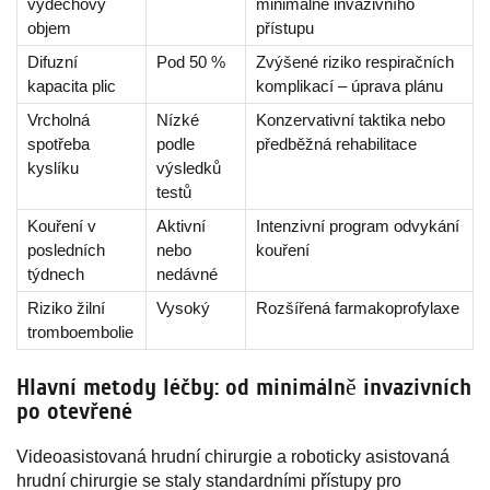
výdechový
minimálně invazivního
objem
přístupu
Difuzní
Pod 50 %
Zvýšené riziko respiračních
kapacita plic
komplikací – úprava plánu
Vrcholná
Nízké
Konzervativní taktika nebo
spotřeba
podle
předběžná rehabilitace
kyslíku
výsledků
testů
Kouření v
Aktivní
Intenzivní program odvykání
posledních
nebo
kouření
týdnech
nedávné
Riziko žilní
Vysoký
Rozšířená farmakoprofylaxe
tromboembolie
Hlavní metody léčby: od minimálně invazivních
po otevřené
Videoasistovaná hrudní chirurgie a roboticky asistovaná
hrudní chirurgie se staly standardními přístupy pro