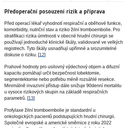
Předoperační posouzení rizik a příprava
Před operací lékař vyhodnotí respirační a oběhové funkce,
komorbidity, nutriční stav a riziko žilní tromboembolie. Pro
stratifikaci rizika úmrtnosti v obecné hrudní chirurgii se
používají jednoduché klinické škály, validované ve velkých
registrech. Tyto škály usnadňují upřímné a srozumitelné
diskuse o riziku. [
12
]
Prahové hodnoty pro usilovný výdechový objem a difuzní
kapacitu pomáhají určit bezpečnost lobektomie,
segmentektomie nebo potřebu méně rozsáhlé resekce.
Minimálně invazivní přístup dále snižuje 90denní mortalitu
u vysoce rizikových skupin na základě respiračních
parametrů. [
13
]
Profylaxe žilní tromboembolie je standardní u
onkologických pacientů podstupujících hrudní chirurgii.
Společné evropské a americké směrnice z roku 2022