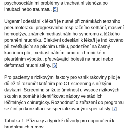
psychosociálními problémy a tracheální stenóza po
intubaci nebo traumatu. [
5
]
Urgentní odeslání k lékaři je nutné při známkách tenzního
pneumotoraxu, progresivního respiračního selhání, masivní
hemoptýzy, známek mediastinálního syndromu a těžkého
poranění hrudníku. Elektivní odeslání k lékaři je indikováno
při zvětšujícím se plicním uzlíku, podezření na časný
karcinom plic, mediastinálním tumoru, chronickém
pleurálním výpotku, přetrvávající bolesti na hrudi nebo
deformaci hrudní stěny. [
6
]
Pro pacienty s rizikovými faktory pro vznik rakoviny plic je
důležité rozumět kritériím pro CT screening s nízkými
dávkami. Screening snižuje úmrtnost u vysoce rizikových
skupin a pomáhá identifikovat nádory ve stádiích
léčitelných chirurgicky. Rozhodnutí o zařazení do programu
se činí po konzultaci se specializovanými specialisty. [
7
]
Tabulka 1. Příznaky a typické důvody pro doporučení k
hrudnímu chirurgovi