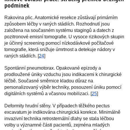
podmínek
Rakovina plic. Anatomické resekce zůstávají primárním
způsobem léčby v raných stádiích. Rozhodnutí jsou
založena na současném systému stagingů a datech z
pozitronové emisní tomografie. U vysoce rizikových skupin
je účinný screening pomocí nízkodávkové počítačové
tomografie, která snižuje úmrtnost a detekuje nádory v
raných stádiích. [
24
]
Spontánní pneumotorax. Opakované epizody a
prodloužené úniky vzduchu jsou indikacemi k chirurgické
léčbě. Současné směrnice kladou důraz na
personalizovaný výběr techniky, posouzení úniku pomocí
digitálních systémů a včasnou mobilizaci. [
25
]
Deformity hrudní stěny. V případech těžkého pectus
excavatum je indikována chirurgická korekce. Minimálně
invazivní technika retrosternální dlahy se stala léčbou
volby u významné části pacientů, zejména mladých