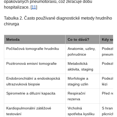
opakovaných pneumotoraxů, což zkracuje dobu
hospitalizace. [
11
]
Tabulka 2. Často používané diagnostické metody hrudního
chirurga
Metoda
Co to dává?
Kdy se 
Počítačová tomografie hrudníku
Anatomie, uzliny,
Podezřen
pohrudnice
pneumot
Pozitronová emisní tomografie
Metabolická
Podezřen
aktivita, staging
Endobronchiální a endoskopická
Morfologie a
Podezřen
ultrazvuková biopsie
staging uzlin
lézi
Spirometrie a difuzní kapacita
Respirační
Před rese
rezerva
Kardiopulmonální zátěžové
Vrcholná
S hraničn
testování
spotřeba kyslíku
plicních 