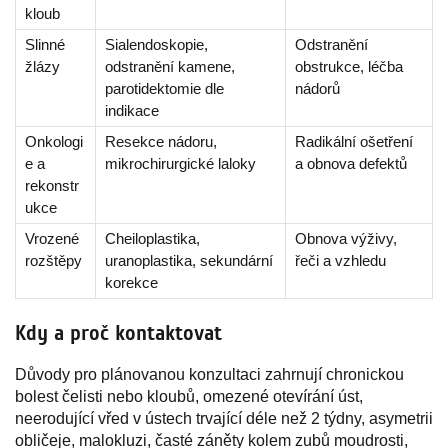
kloub
Slinné
Sialendoskopie,
Odstranění
žlázy
odstranění kamene,
obstrukce, léčba
parotidektomie dle
nádorů
indikace
Onkologi
Resekce nádoru,
Radikální ošetření
e a
mikrochirurgické laloky
a obnova defektů
rekonstr
ukce
Vrozené
Cheiloplastika,
Obnova výživy,
rozštěpy
uranoplastika, sekundární
řeči a vzhledu
korekce
Kdy a proč kontaktovat
Důvody pro plánovanou konzultaci zahrnují chronickou
bolest čelisti nebo kloubů, omezené otevírání úst,
neerodující vřed v ústech trvající déle než 2 týdny, asymetrii
obličeje, malokluzi, časté záněty kolem zubů moudrosti,