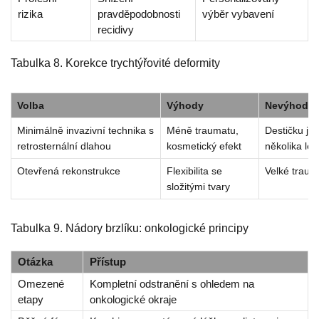
rizika
pravděpodobnosti
výběr vybavení
recidivy
Tabulka 8. Korekce trychtýřovité deformity
Volba
Výhody
Nevýhody
Minimálně invazivní technika s
Méně traumatu,
Destičku je
retrosternální dlahou
kosmetický efekt
několika let
Otevřená rekonstrukce
Flexibilita se
Velké traum
složitými tvary
Tabulka 9. Nádory brzlíku: onkologické principy
Otázka
Přístup
Omezené
Kompletní odstranění s ohledem na
etapy
onkologické okraje