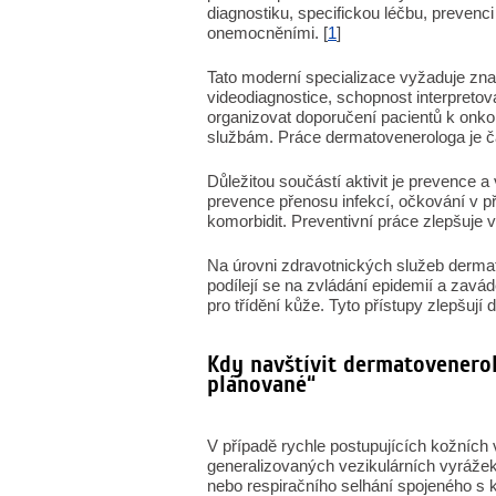
diagnostiku, specifickou léčbu, prevenc
onemocněními. [
1
]
Tato moderní specializace vyžaduje znal
videodiagnostice, schopnost interpretov
organizovat doporučení pacientů k onk
službám. Práce dermatovenerologa je čas
Důležitou součástí aktivit je prevence a
prevence přenosu infekcí, očkování v př
komorbidit. Preventivní práce zlepšuje v
Na úrovni zdravotnických služeb dermat
podílejí se na zvládání epidemií a zavád
pro třídění kůže. Tyto přístupy zlepšují 
Kdy navštívit dermatovenerolo
plánované“
V případě rychle postupujících kožních
generalizovaných vezikulárních vyrážek
nebo respiračního selhání spojeného s 