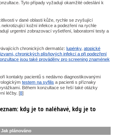
onzultace. Tyto případy vyžadují okamžité odeslání k
itlivosti v dané oblasti kůže, rychle se zvyšující
nekrotizující kožní infekce a podezření na rychle
adují urgentní zobrazovací vyšetření, laboratorní testy a
rvávajících chronických dermatóz:
lupénky
,
atopické
jizvami, chronických plísňových infekcí a při podezření
 konzultace jsou také prováděny pro screening znamének
voří kontakty pacientů s nedávno diagnostikovanými
érologickým
testem na syfilis
a pacienti s příznaky
i vyrážkami. Během konzultace se řeší také otázky
ní léčby. [
8
]
seznam: kdy je to naléhavé, kdy je to
Jak plánováno