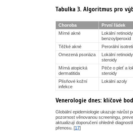
Tabulka 3. Algoritmus pro vý
Choroba
První řádek
Mírné akné
Lokální retinoidy
benzoylperoxid
Těžké akné
Perorální isotret
Omezená psoriáza
Lokální retinoidy
steroidy
Mírná atopická
Péče o pleť a lo
dermatitida
steroidy
Plísňové kožní
Lokální azoly
infekce
Venerologie dnes: klíčové bo
Globální epidemiologie ukazuje nárůst 
pozornost věnovanou screeningu, preve
aktualizují doporučení ohledně diagnost
přenosu. [
17
]