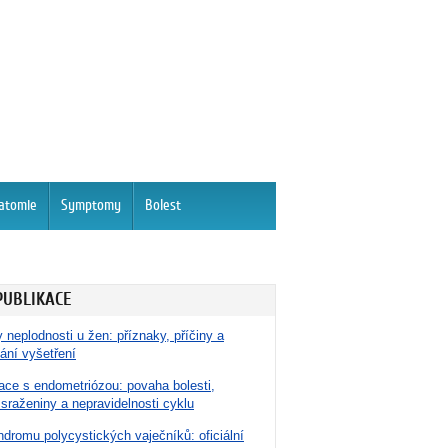
atomie
Symptomy
Bolest
PUBLIKACE
 neplodnosti u žen: příznaky, příčiny a
ání vyšetření
ace s endometriózou: povaha bolesti,
 sraženiny a nepravidelnosti cyklu
dromu polycystických vaječníků: oficiální