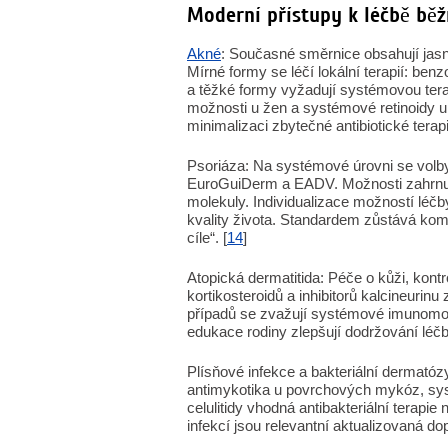
Moderní přístupy k léčbě bě
Akné
: Současné směrnice obsahují jas
Mírné formy se léčí lokální terapií: ben
a těžké formy vyžadují systémovou terap
možnosti u žen a systémové retinoidy u
minimalizaci zbytečné antibiotické terapi
Psoriáza: Na systémové úrovni se volb
EuroGuiDerm a EADV. Možnosti zahrnují 
molekuly. Individualizace možností léčb
kvality života. Standardem zůstává kom
cíle“. [
14
]
Atopická dermatitida: Péče o kůži, kont
kortikosteroidů a inhibitorů kalcineurin
případů se zvažují systémové imunomodu
edukace rodiny zlepšují dodržování léčb
Plísňové infekce a bakteriální dermatózy
antimykotika u povrchových mykóz, sys
celulitidy vhodná antibakteriální terapi
infekcí jsou relevantní aktualizovaná d