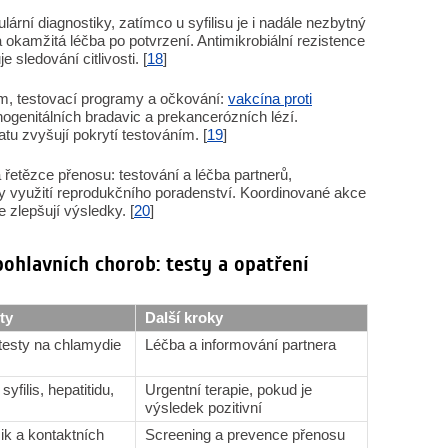
lární diagnostiky, zatímco u syfilisu je i nadále nezbytný
 okamžitá léčba po potvrzení. Antimikrobiální rezistence
ledování citlivosti. [
18
]
m, testovací programy a očkování:
vakcína proti
ogenitálních bradavic a prekancerózních lézí.
u zvyšují pokrytí testováním. [
19
]
 řetězce přenosu: testování a léčba partnerů,
by využití reprodukčního poradenství. Koordinované akce
 zlepšují výsledky. [
20
]
pohlavních chorob: testy a opatření
ty
Další kroky
testy na chlamydie
Léčba a informování partnera
syfilis, hepatitidu,
Urgentní terapie, pokud je
výsledek pozitivní
zik a kontaktních
Screening a prevence přenosu