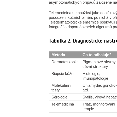
asymptomatických případů založené na r
Telemedicína se používá jako doplňkový 
posouzení kožních změn, po nichž v příp
Teledermatologické směrnice poskytují 
fotografií a doporučovacích algoritmů pr
Tabulka 2. Diagnostické nástro
Metoda
Co to odhaluje?
Dermatoskopie
Pigmentové skvrny,
cévní struktury
Biopsie kůže
Histologie,
imunopatologie
Molekulární
Chlamydie, gonoko
testy
atd.
Sérologie
Syfilis, virová hepati
Telemedicína
Triáž, monitorování
terapie