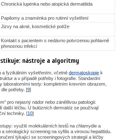
Chronická lupénka nebo atopická dermatitida
Papilomy a znaménka pro rutinní vyšetření
Jizvy na akné, kosmetické potíže
Kontakt s pacientem s nedávno potvrzenou pohlavně
přenosnou infekcí
tikuje: nástroje a algoritmy
a fyzikálním vyšetřením, včetně
dermatoskopie
k
ktur a v případě potřeby i fotografie. Standardní
y laboratorními testy: kompletním krevním obrazem,
 dle potřeby. [
9
]
“ pro nejasný nádor nebo zánětlivou patologii:
ídí další léčbu. U bulózních dermatóz se používají
í techniky. [
10
]
ístupy: využití molekulárních testů na chlamydie a
a sérologický screening na syfilis a virovou hepatitidu.
ručení týkající se screeningových strategií a léčby