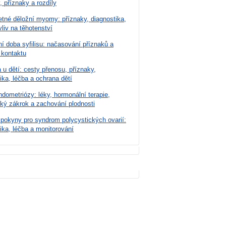
, příznaky a rozdíly
tné děložní myomy: příznaky, diagnostika,
vliv na těhotenství
í doba syfilisu: načasování příznaků a
 kontaktu
u dětí: cesty přenosu, příznaky,
ika, léčba a ochrana dětí
dometriózy: léky, hormonální terapie,
cký zákrok a zachování plodnosti
 pokyny pro syndrom polycystických ovarií:
ika, léčba a monitorování