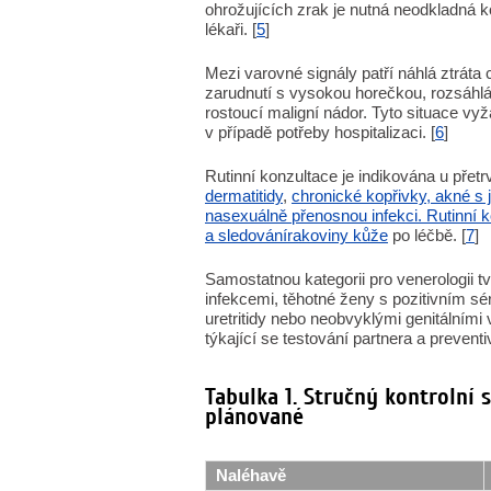
ohrožujících zrak je nutná neodkladná k
lékaři. [
5
]
Mezi varovné signály patří náhlá ztráta c
zarudnutí s vysokou horečkou, rozsáhlá 
rostoucí maligní nádor. Tyto situace vyž
v případě potřeby hospitalizaci. [
6
]
Rutinní konzultace je indikována u přet
dermatitidy
,
chronické kopřivky, akné s 
na
sexuálně přenosnou infekci. Rutinní
a sledování
rakoviny kůže
po léčbě. [
7
]
Samostatnou kategorii pro venerologii t
infekcemi, těhotné ženy s pozitivním s
uretritidy nebo neobvyklými genitálním
týkající se testování partnera a preventiv
Tabulka 1. Stručný kontrolní 
plánované
Naléhavě