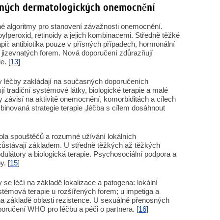
žných dermatologických onemocnění
né algoritmy pro stanovení závažnosti onemocnění.
zoylperoxid, retinoidy a jejich kombinacemi. Středně těžké
ii: antibiotika pouze v přísných případech, hormonální
 jizevnatých forem. Nová doporučení zdůrazňují
e. [
13
]
y léčby zakládají na současných doporučeních
tradiční systémové látky, biologické terapie a malé
y závisí na aktivitě onemocnění, komorbiditách a cílech
binovaná strategie terapie „léčba s cílem dosáhnout
rola spouštěčů a rozumné užívání lokálních
u zůstávají základem. U středně těžkých až těžkých
látory a biologická terapie. Psychosociální podpora a
y. [
15
]
 se léčí na základě lokalizace a patogena: lokální
témová terapie u rozšířených forem; u impetiga a
e na základě oblasti rezistence. U sexuálně přenosných
oporučení WHO pro léčbu a péči o partnera. [
16
]