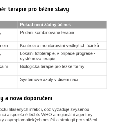
běr terapie pro běžné stavy
Pokud není žádný účinek
,
Přidání kombinované terapie
inoin
Kontrola a monitorování vedlejších účinků
,
Lokální fototerapie, v případě progrese -
systémová terapie
kální
Biologická terapie pro těžké formy
Systémové azoly v diseminaci
dy a nová doporučení
počtu hlášených infekcí, což vyžaduje zvýšenou
nci a společné léčbě. WHO a regionální agentury
iky asymptomatických nosičů a strategií pro snížení