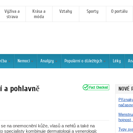
Výživa a
Krása a
Vztahy
Sporty
O portálu
strava
móda
éčba
Nemoci
Analýzy
Populární o důležitých
Léky
An
í a pohlavně
NOVÉ 
Příznaky
načasov
Menstru
hojnost,
í se na onemocnění kůže, vlasů a nehtů a také na
Typy syn
 specialisty kombinuje dermatologii a venerologii: