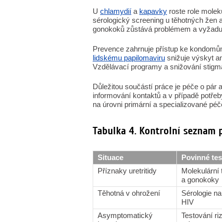
U
chlamydií
a
kapavky
roste role moleku
sérologický screening u těhotných žen a
gonokoků zůstává problémem a vyžaduje s
Prevence zahrnuje přístup ke kondomů
lidskému papilomaviru
snižuje výskyt an
Vzdělávací programy a snižování stigmat
Důležitou součástí práce je péče o pár a
informování kontaktů a v případě potře
na úrovni primární a specializované péče
Tabulka 4. Kontrolní seznam 
Situace
Povinné tes
Příznaky uretritidy
Molekulární 
a gonokoky
Těhotná v ohrožení
Sérologie na 
HIV
Asymptomatický
Testování ri