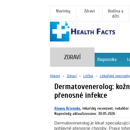
Novinky
Zdraví
Rodina a
děti
ZDRAVÍ
Diagnostika
L
Hlavní
»
Zdraví
»
Léčba
»
Lékařské speciality
Dermatovenerolog: kožn
přenosné infekce
Alexey Krivenko
, lékařský recenzent, redaktor
Naposledy aktualizováno: 30.05.2026
Dermatovenerolog je lékař specializujíc
pohlavně přenosné choroby. Praxe tohoto