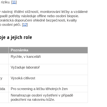
iziku. [
11
]
nástroj: třídění stížností, monitorování léčby a vzdálené
adě potřeby následuje offline nebo osobní biopsie.
praktická doporučení ohledně bezpečnosti, kvality
o osobní péči. [
12
]
je a jejich role
Poznámka
Rychle, v kanceláři
Vyžaduje laboratoř
ky
Vysoká citlivost
tida
Pro screening a léčbu těhotných žen
Nenahrazuje osobní vyšetření v případě
podezření na rakovinu kůže.