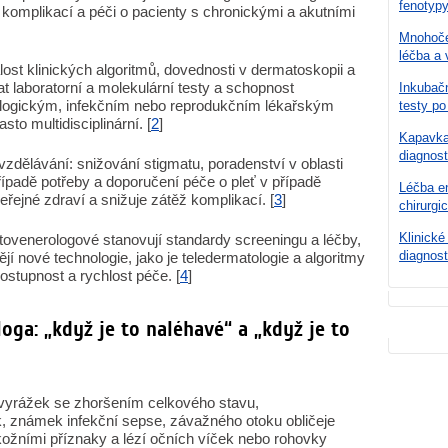
fenotypy
i komplikací a péči o pacienty s chronickými a akutními
Mnohoče
léčba a 
ost klinických algoritmů, dovednosti v dermatoskopii a
at laboratorní a molekulární testy a schopnost
Inkubačn
ologickým, infekčním nebo reprodukčním lékařským
testy po
to multidisciplinární. [
2
]
Kapavka 
diagnost
 vzdělávání: snižování stigmatu, poradenství v oblasti
ípadě potřeby a doporučení péče o pleť v případě
Léčba en
eřejné zdraví a snižuje zátěž komplikací. [
3
]
chirurgi
Klinické
ovenerologové stanovují standardy screeningu a léčby,
diagnost
ějí nové technologie, jako je teledermatologie a algoritmy
dostupnost a rychlost péče. [
4
]
ga: „když je to naléhavé“ a „když je to
 vyrážek se zhoršením celkového stavu,
, známek infekční sepse, závažného otoku obličeje
kožními příznaky a lézí očních víček nebo rohovky