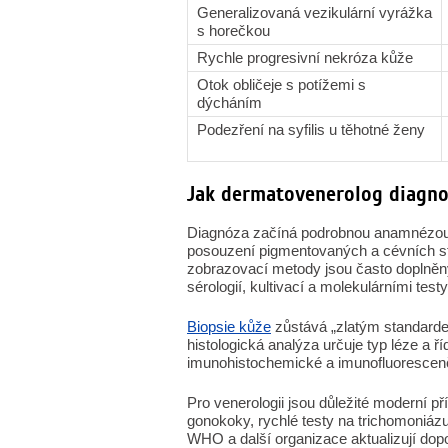
Generalizovaná vezikulární vyrážka
s horečkou
Rychle progresivní nekróza kůže
Otok obličeje s potížemi s
dýcháním
Podezření na syfilis u těhotné ženy
Jak dermatovenerolog diagnos
Diagnóza začíná podrobnou anamnézou 
posouzení pigmentovaných a cévních stru
zobrazovací metody jsou často doplněn
sérologií, kultivací a molekulárními testy
Biopsie kůže
zůstává „zlatým standardem
histologická analýza určuje typ léze a ř
imunohistochemické a imunofluorescenčn
Pro venerologii jsou důležité moderní př
gonokoky, rychlé testy na trichomoniázu 
WHO a další organizace aktualizují dopo