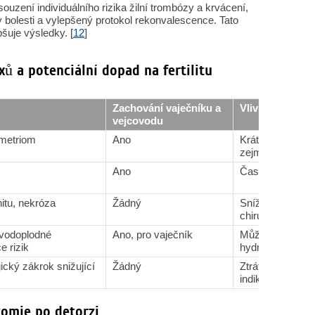
ouzení individuálního rizika žilní trombózy a krvácení,
by bolesti a vylepšený protokol rekonvalescence. Tato
šuje výsledky. [
12
]
xů a potenciální dopad na fertilitu
Zachování vaječníku a
Vliv na plodnos
vejcovodu
ometriom
Ano
Krátkodobá ztrát
zejména u endo
Ano
Často je možné 
itu, nekróza
Žádný
Snížená rezerva,
chirurgická me
ovodoplodné
Ano, pro vaječník
Může zlepšit výs
e rizik
hydrosalpinxu
ický zákrok snižující
Žádný
Ztráta plodnosti
indikace
tomie po detorzi