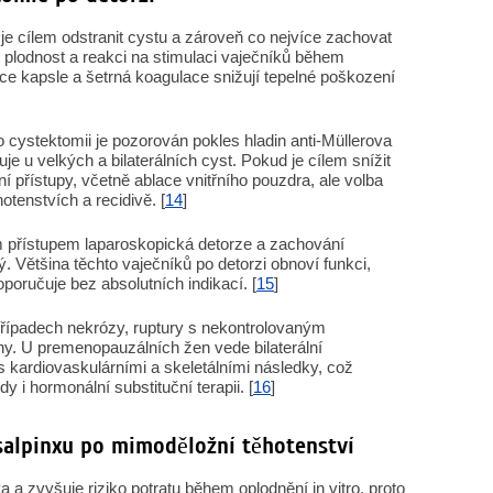
je cílem odstranit cystu a zároveň co nejvíce zachovat
cí plodnost a reakci na stimulaci vaječníků během
ce kapsle a šetrná koagulace snižují tepelné poškození
 cystektomii je pozorován pokles hladin anti-Müllerova
je u velkých a bilaterálních cyst. Pokud je cílem snížit
ní přístupy, včetně ablace vnitřního pouzdra, ale volba
tenstvích a recidivě. [
14
]
 přístupem laparoskopická detorze a zachování
ý. Většina těchto vaječníků po detorzi obnoví funkci,
poručuje bez absolutních indikací. [
15
]
řípadech nekrózy, ruptury s nekontrolovaným
y. U premenopauzálních žen vede bilaterální
 kardiovaskulárními a skeletálními následky, což
 i hormonální substituční terapii. [
16
]
salpinxu po mimoděložní těhotenství
 a zvyšuje riziko potratu během oplodnění in vitro, proto