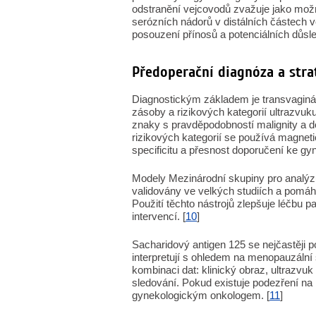
odstranění vejcovodů zvažuje jako možn
serózních nádorů v distálních částech v
posouzení přínosů a potenciálních důsle
Předoperační diagnóza a strat
Diagnostickým základem je transvaginál
zásoby a rizikových kategorií ultrazvu
znaky s pravděpodobností malignity a d
rizikových kategorií se používá magn
specificitu a přesnost doporučení ke gy
Modely Mezinárodní skupiny pro analýz
validovány ve velkých studiích a pomáhaj
Použití těchto nástrojů zlepšuje léčbu p
intervencí. [
10
]
Sacharidový antigen 125 se nejčastěji 
interpretují s ohledem na menopauzální 
kombinaci dat: klinický obraz, ultrazv
sledování. Pokud existuje podezření na
gynekologickým onkologem. [
11
]