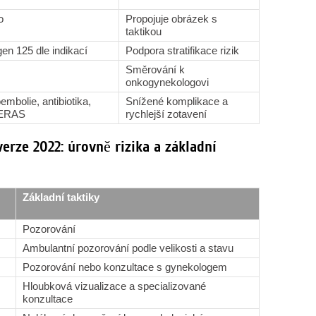
o
Propojuje obrázek s
taktikou
en 125 dle indikací
Podpora stratifikace rizik
Směrování k
onkogynekologovi
oembolie, antibiotika,
Snížené komplikace a
, ERAS
rychlejší zotavení
erze 2022: úrovně rizika a základní
Základní taktiky
Pozorování
Ambulantní pozorování podle velikosti a stavu
Pozorování nebo konzultace s gynekologem
Hloubková vizualizace a specializované
konzultace