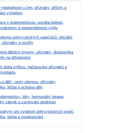
 neplodnosti u žen: příznaky, příčiny a
ání vyšetření
ace s endometriózou: povaha bolesti,
 sraženiny a nepravidelnosti cyklu
dromu polycystických vaječníků: oficiální
, příznaky a rozdíly
tné děložní myomy: příznaky, diagnostika,
vliv na těhotenství
í doba syfilisu: načasování příznaků a
 kontaktu
u dětí: cesty přenosu, příznaky,
ika, léčba a ochrana dětí
dometriózy: léky, hormonální terapie,
cký zákrok a zachování plodnosti
 pokyny pro syndrom polycystických ovarií:
ika, léčba a monitorování