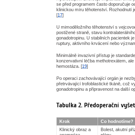
se před programem často doporučuje od
klinickou míru těhotenství. Rozhodnutí j
[
17
]
U mimoděložního těhotenství s vejcovod
postižené straně, stavu kontralaterálníh
gonadotropinu. U stabilních pacientek 
ruptury, aktivního krvácení nebo význa
Minimálně invazivní přístup je standard
konzervativní léčba methotrexátem, ale 
hemostáza. [
19
]
Po operaci zachovávající orgán je nezb
přetrvávající trofoblastické tkáně, což 
gonadotropinu a připravenost na další opa
Tabulka 2. Předoperační vyšet
Krok
Co hodnotíme?
Klinický obraz a
Bolest, akutní př
anamnéza
plány