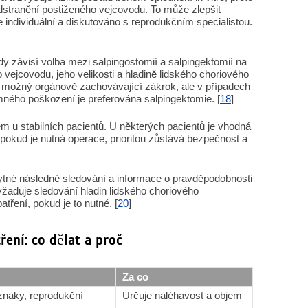
stranění postiženého vejcovodu. To může zlepšit
e individuální a diskutováno s reprodukčním specialistou.
y závisí volba mezi salpingostomií a salpingektomií na
o vejcovodu, jeho velikosti a hladině lidského choriového
je možný orgánově zachovávající zákrok, ale v případech
mného poškození je preferována salpingektomie. [
18
]
em u stabilních pacientů. U některých pacientů je vhodná
pokud je nutná operace, prioritou zůstává bezpečnost a
ytné následné sledování a informace o pravděpodobnosti
vyžaduje sledování hladin lidského choriového
tření, pokud je to nutné. [
20
]
ření: co dělat a proč
Za co
íznaky, reprodukční
Určuje naléhavost a objem