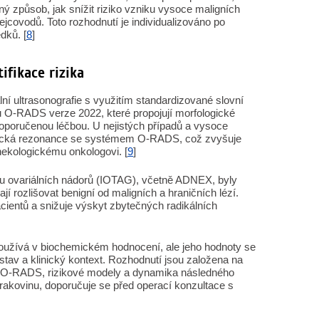
ý způsob, jak snížit riziko vzniku vysoce maligních
ejcovodů. Toto rozhodnutí je individualizováno po
dků. [
8
]
ifikace rizika
ní ultrasonografie s využitím standardizované slovní
ku O-RADS verze 2022, které propojují morfologické
oporučenou léčbou. U nejistých případů a vysoce
etická rezonance se systémem O-RADS, což zvyšuje
nekologickému onkologovi. [
9
]
u ovariálních nádorů (IOTAG), včetně ADNEX, byly
í rozlišovat benigní od maligních a hraničních lézí.
acientů a snižuje výskyt zbytečných radikálních
používá v biochemickém hodnocení, ale jeho hodnoty se
stav a klinický kontext. Rozhodnutí jsou založena na
uk O-RADS, rizikové modely a dynamika následného
 rakovinu, doporučuje se před operací konzultace s