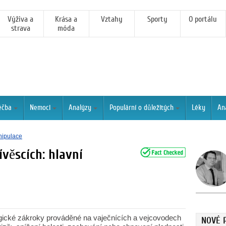
Výživa a
Krása a
Vztahy
Sporty
O portálu
strava
móda
éčba
Nemoci
Analýzy
Populární o důležitých
Léky
An
nipulace
ívěscích: hlavní
rgické zákroky prováděné na vaječnících a vejcovodech
NOVÉ 