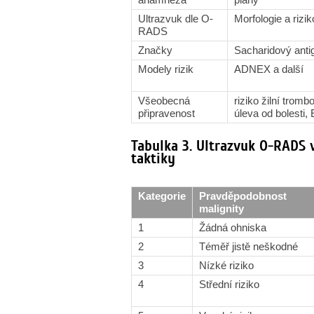
Ultrazvuk dle O-
Morfologie a rizik
RADS
Značky
Sacharidový antig
Modely rizik
ADNEX a další
Všeobecná
riziko žilní tromb
připravenost
úleva od bolesti
Tabulka 3. Ultrazvuk O-RADS v
taktiky
Kategorie
Pravděpodobnost
malignity
1
Žádná ohniska
2
Téměř jistě neškodné
3
Nízké riziko
4
Střední riziko