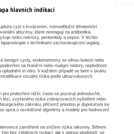
apa hlavních indikací
ruptura cyst s krvácením, mimoděložní těhotenství
variální abscesy, které nereagují na antibiotika.
uje riziko nekrózy, peritonitidy a sepse. V těchto
í laparoskopie s technikami zachovávajícími orgány,
ké benigní cysty, endometriomy se silnou bolestí nebo
e, podezření na hraniční nebo maligní nádory, neplodnost
 oplodnění in vitro. V každém případě se bere v úvahu
tratifikace vizuální rizika podle ultrazvukových
 pro podezření nižší: často se pozorují jednoduché,
h lézí, zvýšeného rizika zobrazovacích vyšetření nebo
chirurgického zákroku, přičemž prioritou je doporučení ke
se opírá o osvědčené algoritmy a modely pro hodnocení
ntervence zaměřené na snížení rizika rakoviny. Během
žen bez zjištěných mutací, ale s úplnou plodností, se