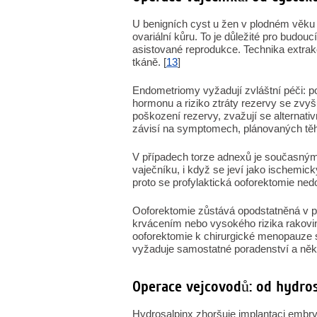
U benigních cyst u žen v plodném věku 
ovariální kůru. To je důležité pro budou
asistované reprodukce. Technika extrak
tkáně. [
13
]
Endometriomy vyžadují zvláštní péči: po
hormonu a riziko ztráty rezervy se zvyšu
poškození rezervy, zvažují se alternativ
závisí na symptomech, plánovaných těho
V případech torze adnexů je současným
vaječníku, i když se jeví jako ischemick
proto se profylaktická ooforektomie nedo
Ooforektomie zůstává opodstatněná v p
krvácením nebo vysokého rizika rakovin
ooforektomie k chirurgické menopauze s
vyžaduje samostatné poradenství a někdy
Operace vejcovodů: od hydro
Hydrosalpinx zhoršuje implantaci embrya