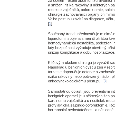
za účelem řešení akutních zdravotních r
a snížení rizika rakoviny u některých p
resekce vaječníků, ooforektomie, salping
chirurgie zachovávající orgány při mim
Volba postupu závisí na diagnóze, věku,
[
1
]
Současný trend upřednostňuje minimálně 
laparotomií spojena s menší ztrátou krv
hemodynamická nestabilita, podezření n
kdy bezpečnost vyžaduje otevřený příst
snižují komplikace a dobu hospitalizace.
Klíčovým úkolem chirurga je vyvážit ra
Například u benigních cyst u žen v rep
torze se doporučuje detorze a zachován
riziko rakoviny nebo potvrzený nádor, 
onkogynekologickému přístupu. [
3
]
Samostatnou oblastí jsou preventivní i
benigních operací je u některých žen pov
karcinomu vaječníků a u nositelek mut
profylaktická salpingo-ooforektomie. Roz
hormonální nedostatečnosti a následné