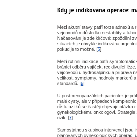
Kdy je indikována operace: m
Mezi akutní stavy patří torze adnexů a 
vejcovodů v důsledku nestability a tuboo
Načasování je zde klíčové: zpoždění zvyš
situacích je obvykle indikována urgentn
pokud je to možné. [
5
]
Mezi rutinní indikace patří symptomatic
bránící odběru vajíček, recidivující léz
vejcovodů u hydrosalpinxu a příprava na
velikost, symptomy, hodnoty markerů a s
standardů. [
6
]
U postmenopauzálních pacientek je práh
malé cysty, ale v případech komplexníc
růstu uzlíků se častěji objevuje otázka 
gynekologickému onkologovi. Strategie 
rizik. [
7
]
Samostatnou skupinou intervencí jsou i
plánovaných gynekologických operací u 