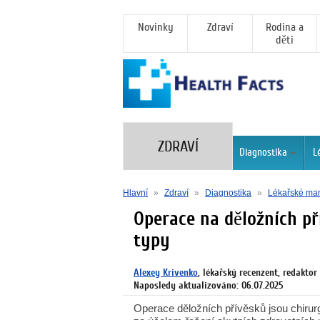
Novinky
Zdraví
Rodina a
děti
ZDRAVÍ
Diagnostika
L
Hlavní
»
Zdraví
»
Diagnostika
»
Lékařské ma
Operace na děložních př
typy
Alexey Krivenko
, lékařský recenzent, redaktor
Naposledy aktualizováno: 06.07.2025
Operace děložních přívěsků jsou chiru