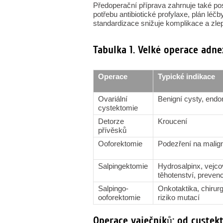
Předoperační příprava zahrnuje také pos
potřebu antibiotické profylaxe, plán léč
standardizace snižuje komplikace a zlep
Tabulka 1. Velké operace adne
Operace
Typické indikace
Ovariální
Benigní cysty, end
cystektomie
Detorze
Kroucení
přívěsků
Ooforektomie
Podezření na malign
Salpingektomie
Hydrosalpinx, vejc
těhotenství, prevenc
Salpingo-
Onkotaktika, chirurg
ooforektomie
riziko mutací
Operace vaječníků: od cystek