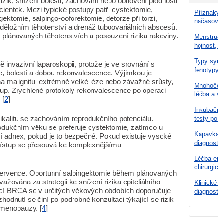
izik, snížení bolesti, zachování nebo obnovení plodnosti
acientek. Mezi typické postupy patří cystektomie,
Příznaky
ektomie, salpingo-ooforektomie, detorze při torzi,
načasov
oděložním těhotenství a drenáž tuboovariálních abscesů.
 plánovaných těhotenstvích a posouzení rizika rakoviny.
Menstru
hojnost,
Typy syn
invazivní laparoskopii, protože je ve srovnání s
fenotypy
e, bolestí a dobou rekonvalescence. Výjimkou je
a malignitu, extrémně velké léze nebo závažné srůsty,
Mnohoče
up. Zrychlené protokoly rekonvalescence po operaci
léčba a 
 [
2
]
Inkubačn
dikalitu se zachováním reprodukčního potenciálu.
testy po
rodukčním věku se preferuje cystektomie, zatímco u
Kapavka 
í adnex, pokud je to bezpečné. Pokud existuje vysoké
diagnost
přístup se přesouvá ke komplexnějšímu
Léčba en
chirurgi
ntervence. Oportunní salpingektomie během plánovaných
ažována za strategii ke snížení rizika epiteliálního
Klinické
ací BRCA se v určitých věkových obdobích doporučuje
diagnost
hodnutí se činí po podrobné konzultaci týkající se rizik
 menopauzy. [
4
]