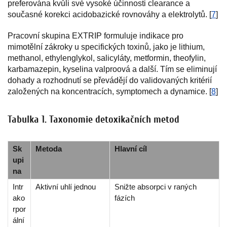
preferována kvůli své vysoké účinnosti clearance a
současné korekci acidobazické rovnováhy a elektrolytů. [
7
]
Pracovní skupina EXTRIP formuluje indikace pro
mimotělní zákroky u specifických toxinů, jako je lithium,
methanol, ethylenglykol, salicyláty, metformin, theofylin,
karbamazepin, kyselina valproová a další. Tím se eliminují
dohady a rozhodnutí se převádějí do validovaných kritérií
založených na koncentracích, symptomech a dynamice. [
8
]
Tabulka 1. Taxonomie detoxikačních metod
Sk
Metoda
Hlavní cíl
upi
na
Intr
Aktivní uhlí jednou
Snižte absorpci v raných
ako
fázích
rpor
ální