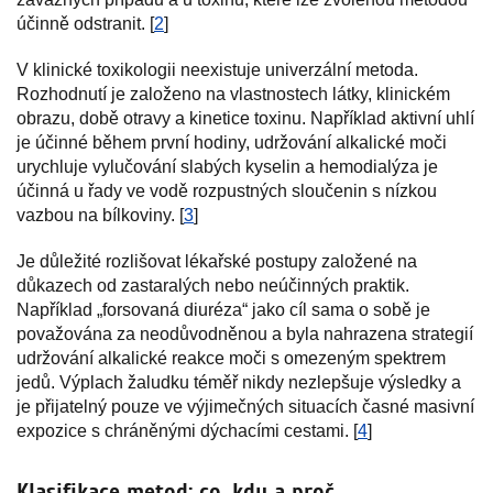
účinně odstranit. [
2
]
V klinické toxikologii neexistuje univerzální metoda.
Rozhodnutí je založeno na vlastnostech látky, klinickém
obrazu, době otravy a kinetice toxinu. Například aktivní uhlí
je účinné během první hodiny, udržování alkalické moči
urychluje vylučování slabých kyselin a hemodialýza je
účinná u řady ve vodě rozpustných sloučenin s nízkou
vazbou na bílkoviny. [
3
]
Je důležité rozlišovat lékařské postupy založené na
důkazech od zastaralých nebo neúčinných praktik.
Například „forsovaná diuréza“ jako cíl sama o sobě je
považována za neodůvodněnou a byla nahrazena strategií
udržování alkalické reakce moči s omezeným spektrem
jedů. Výplach žaludku téměř nikdy nezlepšuje výsledky a
je přijatelný pouze ve výjimečných situacích časné masivní
expozice s chráněnými dýchacími cestami. [
4
]
Klasifikace metod: co, kdy a proč