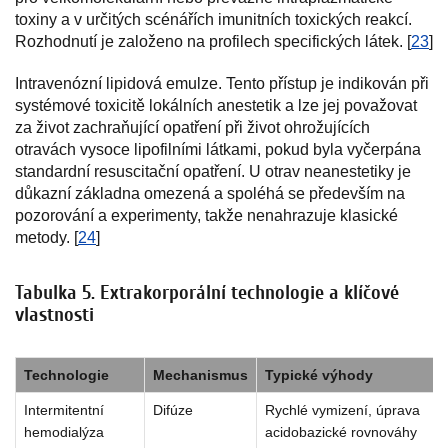
toxiny a v určitých scénářích imunitních toxických reakcí.
Rozhodnutí je založeno na profilech specifických látek. [
23
]
Intravenózní lipidová emulze. Tento přístup je indikován při
systémové toxicitě lokálních anestetik a lze jej považovat
za život zachraňující opatření při život ohrožujících
otravách vysoce lipofilními látkami, pokud byla vyčerpána
standardní resuscitační opatření. U otrav neanestetiky je
důkazní základna omezená a spoléhá se především na
pozorování a experimenty, takže nenahrazuje klasické
metody. [
24
]
Tabulka 5. Extrakorporální technologie a klíčové
vlastnosti
Technologie
Mechanismus
Typické výhody
Intermitentní
Difúze
Rychlé vymizení, úprava
hemodialýza
acidobazické rovnováhy