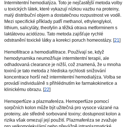
Intermitentní hemodialýza. Toto je nejčastější metoda volby
u toxických látek, které vykazují nízkou vazbu na proteiny,
malý distribuční objem a dostatečnou rozpustnost ve vodě.
Mezi specifické příklady patří methanol, ethylenglykol,
lithium, salicyláty, theofylin a těžká otrava metforminem s
laktátovou acidózou. Tato metoda zajišťuje rychlé
odstranění toxické látky a korekci poruch homeostázy. [
21
]
Hemofiltrace a hemodiafiltrace. Používají se, když
hemodynamika neumožňuje intermitentní terapii, ale
odhadovaná clearance je nižší, což znamená, že u mnoha
toxinů je tato metoda z hlediska rychlosti snižování
koncentrace horší než intermitentní hemodialýza. Volba se
provádí individuálně s přihlédnutím ke farmakokinetice a
klinickému obrazu. [
22
]
Hemoperfúze a plazmaferéza. Hemoperfúze pomocí
sorpčních kolon může být užitečná pro vysoce vázané na
proteiny, ale středně sorbované toxiny; dostupnost kolon a
rizika však omezují její použití. Plazmaferéza se zvažuje
pro velkomolekulární nebo převážně intraplazmatické