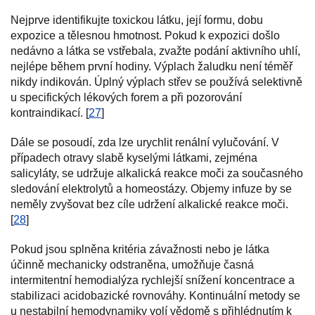
Nejprve identifikujte toxickou látku, její formu, dobu
expozice a tělesnou hmotnost. Pokud k expozici došlo
nedávno a látka se vstřebala, zvažte podání aktivního uhlí,
nejlépe během první hodiny. Výplach žaludku není téměř
nikdy indikován. Úplný výplach střev se používá selektivně
u specifických lékových forem a při pozorování
kontraindikací. [
27
]
Dále se posoudí, zda lze urychlit renální vylučování. V
případech otravy slabě kyselými látkami, zejména
salicyláty, se udržuje alkalická reakce moči za současného
sledování elektrolytů a homeostázy. Objemy infuze by se
neměly zvyšovat bez cíle udržení alkalické reakce moči.
[
28
]
Pokud jsou splněna kritéria závažnosti nebo je látka
účinně mechanicky odstraněna, umožňuje časná
intermitentní hemodialýza rychlejší snížení koncentrace a
stabilizaci acidobazické rovnováhy. Kontinuální metody se
u nestabilní hemodynamiky volí vědomě s přihlédnutím k