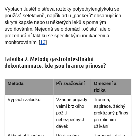
Výplach tlustého střeva roztoky polyethylenglykolu se
používá selektivně, například u „packerů“ obsahujících
skryté kapsle nebo u některých léků s pomalým
uvolňováním. Nejedná se o domácí „očistu“, ale o
procedurální taktiku se specifickými indikacemi a
monitorováním. [
13
]
Tabulka 2. Metody gastrointestinální
dekontaminace: kde jsou hranice přínosu?
Metoda
Při zvažování
Omezení a
rizika
Výplach žaludku
Vzácné případy
Trauma,
velmi brzkého
aspirace, žádný
požití
prokázaný přínos
nebezpečných
při rutinním
dávek
užívání
Aktivní uhlí jednou
Při časném
Zvracení, ztráta