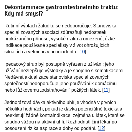
Dekontaminace gastrointestinálního traktu:
Kdy má smysl?
Rutinní výplach žaludku se nedoporučuje. Stanoviska
specializovaných asociací zdůrazňují nedostatek
prokázaného přínosu, vysoké riziko a omezené, úzké
indikace používané specialisty v život ohrožujících
situacích a velmi brzy po incidentu. [
10
]
Ipecacový sirup byl postupně vyřazen z užívání: jeho
užívání nezlepšuje výsledky a je spojeno s komplikacemi.
Nedávná aktualizace stanoviska specializovaných
společností nedoporučuje jeho používání k domácímu
nebo lůžkovému „odstraňování“ požitých látek. [
11
]
Jednorázová dávka aktivního uhlí je vhodná v prvních
několika hodinách, pokud je dávka potenciálně toxická a
neexistují žádné kontraindikace, zejména u látek, které se
snadno vážou na aktivní uhlí. Rozhodnutí činí lékař po
posouzení rizika aspirace a doby od podání. [
12
]