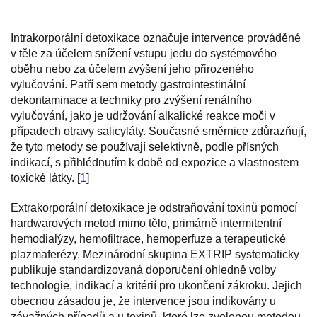
Intrakorporální detoxikace označuje intervence prováděné
v těle za účelem snížení vstupu jedu do systémového
oběhu nebo za účelem zvýšení jeho přirozeného
vylučování. Patří sem metody gastrointestinální
dekontaminace a techniky pro zvýšení renálního
vylučování, jako je udržování alkalické reakce moči v
případech otravy salicyláty. Současné směrnice zdůrazňují,
že tyto metody se používají selektivně, podle přísných
indikací, s přihlédnutím k době od expozice a vlastnostem
toxické látky. [
1
]
Extrakorporální detoxikace je odstraňování toxinů pomocí
hardwarových metod mimo tělo, primárně intermitentní
hemodialýzy, hemofiltrace, hemoperfuze a terapeutické
plazmaferézy. Mezinárodní skupina EXTRIP systematicky
publikuje standardizovaná doporučení ohledně volby
technologie, indikací a kritérií pro ukončení zákroku. Jejich
obecnou zásadou je, že intervence jsou indikovány u
závažných případů a u toxinů, které lze zvolenou metodou