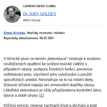
LÉKAŘSKÝ EXPERT ČLÁNKU
Dr. JURY GOLDES
Břišní chirurg
Alexey Krivenko
, lékařský recenzent, redaktor
Naposledy aktualizováno: 06.07.2025
V klinické praxi se termín „detoxikace“ vztahuje k souboru
osvědčených opatření ke snížení toxické zátěže v
případech otravy: podpora životních funkcí, prevence
vstřebávání jedu, urychlení jeho vylučování a použití
specifických antidot. Nevztahuje se to na módní diety,
šťávové očistné nápoje ani univerzální doplňky stravy.
Lékařská detoxikace je vždy přizpůsobena konkrétní látce,
dávce a době otravy. [
1
]
Klíčový princip: nejprve zachránit život a dýchání a poté