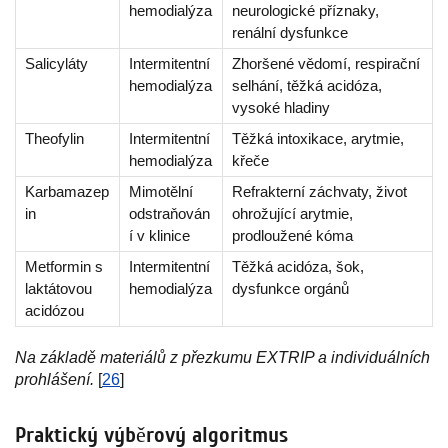
hemodialýza
neurologické příznaky,
renální dysfunkce
Salicyláty
Intermitentní
Zhoršené vědomí, respirační
hemodialýza
selhání, těžká acidóza,
vysoké hladiny
Theofylin
Intermitentní
Těžká intoxikace, arytmie,
hemodialýza
křeče
Karbamazep
Mimotělní
Refrakterní záchvaty, život
in
odstraňován
ohrožující arytmie,
í v klinice
prodloužené kóma
Metformin s
Intermitentní
Těžká acidóza, šok,
laktátovou
hemodialýza
dysfunkce orgánů
acidózou
Na základě materiálů z přezkumu EXTRIP a individuálních
prohlášení.
[
26
]
Praktický výběrový algoritmus