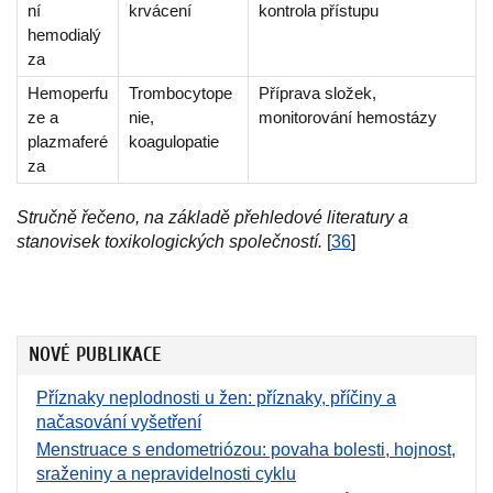
ní
krvácení
kontrola přístupu
hemodialý
za
Hemoperfu
Trombocytope
Příprava složek,
ze a
nie,
monitorování hemostázy
plazmaferé
koagulopatie
za
Stručně řečeno, na základě přehledové literatury a
stanovisek toxikologických společností.
[
36
]
NOVÉ PUBLIKACE
Příznaky neplodnosti u žen: příznaky, příčiny a
načasování vyšetření
Menstruace s endometriózou: povaha bolesti, hojnost,
sraženiny a nepravidelnosti cyklu