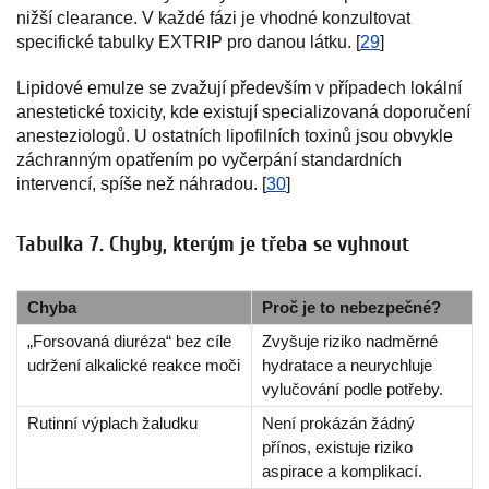
nižší clearance. V každé fázi je vhodné konzultovat
specifické tabulky EXTRIP pro danou látku. [
29
]
Lipidové emulze se zvažují především v případech lokální
anestetické toxicity, kde existují specializovaná doporučení
anesteziologů. U ostatních lipofilních toxinů jsou obvykle
záchranným opatřením po vyčerpání standardních
intervencí, spíše než náhradou. [
30
]
Tabulka 7. Chyby, kterým je třeba se vyhnout
Chyba
Proč je to nebezpečné?
„Forsovaná diuréza“ bez cíle
Zvyšuje riziko nadměrné
udržení alkalické reakce moči
hydratace a neurychluje
vylučování podle potřeby.
Rutinní výplach žaludku
Není prokázán žádný
přínos, existuje riziko
aspirace a komplikací.