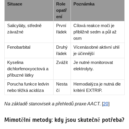
Situace
Role
Poznámka
opatř
ení
Salicyláty, středně
První
Cílová reakce moči je
závažné
řádek
přibližně sedm a půl až
osm
Fenobarbital
Druhý
Vícenásobné aktivní uhlí
řádek
je účinnější
Kyselina
Zvážit
Je nutné monitorovat
dichlorfenoxyoctová a
elektrolyty.
příbuzné látky
Porucha funkce ledvin
Nesta
Hemodialýza je nutná dle
nebo těžká acidóza
čí
kritérií EXTRIP.
Na základě stanovisek a přehledů praxe AACT.
[
20
]
Mimotělní metody: kdy jsou skutečně potřeba?