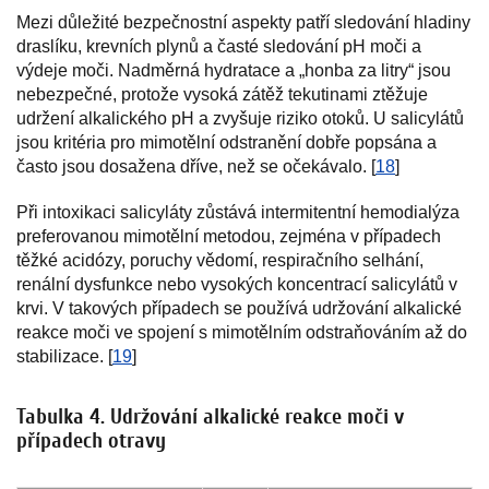
Mezi důležité bezpečnostní aspekty patří sledování hladiny
draslíku, krevních plynů a časté sledování pH moči a
výdeje moči. Nadměrná hydratace a „honba za litry“ jsou
nebezpečné, protože vysoká zátěž tekutinami ztěžuje
udržení alkalického pH a zvyšuje riziko otoků. U salicylátů
jsou kritéria pro mimotělní odstranění dobře popsána a
často jsou dosažena dříve, než se očekávalo. [
18
]
Při intoxikaci salicyláty zůstává intermitentní hemodialýza
preferovanou mimotělní metodou, zejména v případech
těžké acidózy, poruchy vědomí, respiračního selhání,
renální dysfunkce nebo vysokých koncentrací salicylátů v
krvi. V takových případech se používá udržování alkalické
reakce moči ve spojení s mimotělním odstraňováním až do
stabilizace. [
19
]
Tabulka 4. Udržování alkalické reakce moči v
případech otravy