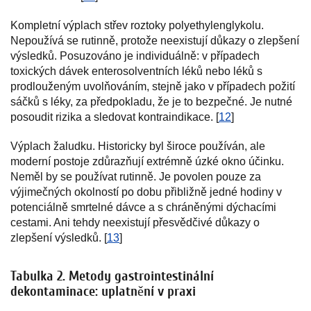
Kompletní výplach střev roztoky polyethylenglykolu.
Nepoužívá se rutinně, protože neexistují důkazy o zlepšení
výsledků. Posuzováno je individuálně: v případech
toxických dávek enterosolventních léků nebo léků s
prodlouženým uvolňováním, stejně jako v případech požití
sáčků s léky, za předpokladu, že je to bezpečné. Je nutné
posoudit rizika a sledovat kontraindikace. [
12
]
Výplach žaludku. Historicky byl široce používán, ale
moderní postoje zdůrazňují extrémně úzké okno účinku.
Neměl by se používat rutinně. Je povolen pouze za
výjimečných okolností po dobu přibližně jedné hodiny v
potenciálně smrtelné dávce a s chráněnými dýchacími
cestami. Ani tehdy neexistují přesvědčivé důkazy o
zlepšení výsledků. [
13
]
Tabulka 2. Metody gastrointestinální
dekontaminace: uplatnění v praxi