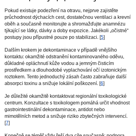
Pokud existuje podezření na otravu, nejprve zajistěte
průchodnost dýchacích cest, dostatečnou ventilaci a krevní
oběh a současně monitorujte a shromažďujte anamnézu
týkající se látky, dávky a doby expozice. Jakékoli „očistné“
postupy jsou přípustné pouze po stabilizaci. [
5
]
Dalším krokem je dekontaminace v případě vnějšího
kontaktu: okamžité odstranění kontaminovaného oděvu,
důkladné opláchnutí kůže vodou a jemným čisticím
prostředkem a dlouhodobé vyplachování očí izotonickým
roztokem. Tento jednoduchý zásah často zabraňuje další
absorpci toxinu a snižuje lokální poškození. [
6
]
Je důležité okamžitě kontaktovat regionální toxikologické
centrum. Konzultace s toxikologem pomáhá určit vhodnost
gastrointestinální dekontaminace, antidot nebo
mimotělních metod a snižuje riziko zbytečných intervencí.
[
7
]
Konečně se téměř vždy řeší dva cíle současně: podpora