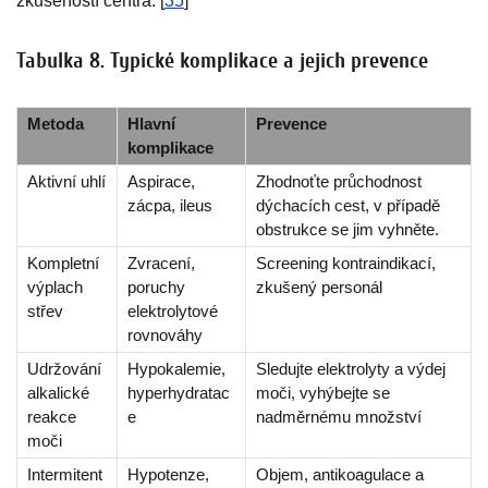
zkušeností centra. [
35
]
Tabulka 8. Typické komplikace a jejich prevence
Metoda
Hlavní
Prevence
komplikace
Aktivní uhlí
Aspirace,
Zhodnoťte průchodnost
zácpa, ileus
dýchacích cest, v případě
obstrukce se jim vyhněte.
Kompletní
Zvracení,
Screening kontraindikací,
výplach
poruchy
zkušený personál
střev
elektrolytové
rovnováhy
Udržování
Hypokalemie,
Sledujte elektrolyty a výdej
alkalické
hyperhydratac
moči, vyhýbejte se
reakce
e
nadměrnému množství
moči
Intermitent
Hypotenze,
Objem, antikoagulace a