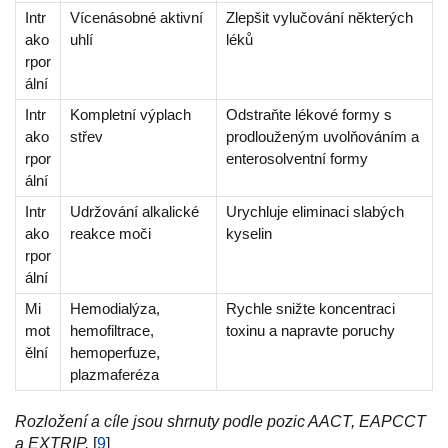
Intr
Vícenásobné aktivní
Zlepšit vylučování některých
ako
uhlí
léků
rpor
ální
Intr
Kompletní výplach
Odstraňte lékové formy s
ako
střev
prodlouženým uvolňováním a
rpor
enterosolventní formy
ální
Intr
Udržování alkalické
Urychluje eliminaci slabých
ako
reakce moči
kyselin
rpor
ální
Mi
Hemodialýza,
Rychle snižte koncentraci
mot
hemofiltrace,
toxinu a napravte poruchy
ělní
hemoperfuze,
plazmaferéza
Rozložení a cíle jsou shrnuty podle pozic AACT, EAPCCT
a EXTRIP.
[
9
]