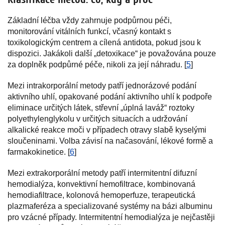
Základní léčba vždy zahrnuje podpůrnou péči,
monitorování vitálních funkcí, včasný kontakt s
toxikologickým centrem a cílená antidota, pokud jsou k
dispozici. Jakákoli další „detoxikace“ je považována pouze
za doplněk podpůrné péče, nikoli za její náhradu. [
5
]
Mezi intrakorporální metody patří jednorázové podání
aktivního uhlí, opakované podání aktivního uhlí k podpoře
eliminace určitých látek, střevní „úplná laváž“ roztoky
polyethylenglykolu v určitých situacích a udržování
alkalické reakce moči v případech otravy slabě kyselými
sloučeninami. Volba závisí na načasování, lékové formě a
farmakokinetice. [
6
]
Mezi extrakorporální metody patří intermitentní difuzní
hemodialýza, konvektivní hemofiltrace, kombinovaná
hemodiafiltrace, kolonová hemoperfuze, terapeutická
plazmaferéza a specializované systémy na bázi albuminu
pro vzácné případy. Intermitentní hemodialýza je nejčastěji