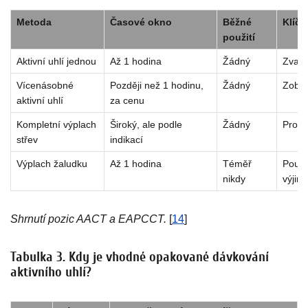
Metoda
Časové okno
Běžné
Klíč
použití
Aktivní uhlí jednou
Až 1 hodina
Žádný
Zvažt
Vícenásobné
Později než 1 hodinu,
Žádný
Zobra
aktivní uhlí
za cenu
Kompletní výplach
Široký, ale podle
Žádný
Pro r
střev
indikací
Výplach žaludku
Až 1 hodina
Téměř
Pouze
nikdy
výjim
Shrnutí pozic AACT a EAPCCT.
[
14
]
Tabulka 3. Kdy je vhodné opakované dávkování
aktivního uhlí?