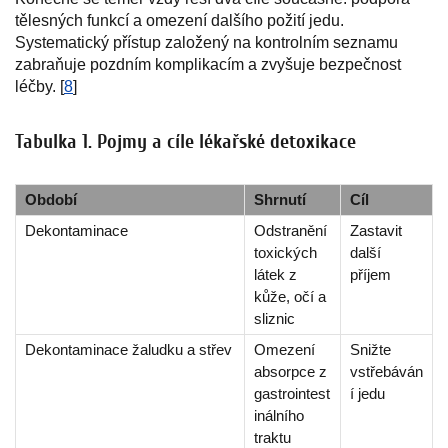
tělesných funkcí a omezení dalšího požití jedu.
Systematický přístup založený na kontrolním seznamu
zabraňuje pozdním komplikacím a zvyšuje bezpečnost
léčby. [
8
]
Tabulka 1. Pojmy a cíle lékařské detoxikace
Období
Shrnutí
Cíl
Dekontaminace
Odstranění
Zastavit
toxických
další
látek z
příjem
kůže, očí a
sliznic
Dekontaminace žaludku a střev
Omezení
Snižte
absorpce z
vstřebáván
gastrointest
í jedu
inálního
traktu