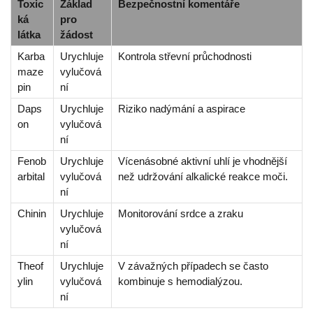
Toxic
Základ
Bezpečnostní komentáře
ká
pro
látka
žádost
Karba
Urychluje
Kontrola střevní průchodnosti
maze
vylučová
pin
ní
Daps
Urychluje
Riziko nadýmání a aspirace
on
vylučová
ní
Fenob
Urychluje
Vícenásobné aktivní uhlí je vhodnější
arbital
vylučová
než udržování alkalické reakce moči.
ní
Chinin
Urychluje
Monitorování srdce a zraku
vylučová
ní
Theof
Urychluje
V závažných případech se často
ylin
vylučová
kombinuje s hemodialýzou.
ní