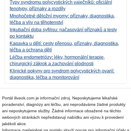
Typy syndromu polycystických vaječníků: oficiální
fenotypy, příznaky a rozdíly
Mnohočetné děložní myomy: příznaky, diagnostika,
léčba a vliv na těhotenství
Inkubační doba syfilisu: načasování příznaků a testy
po kontaktu
Kapavka u dětí: cesty přenosu, příznaky, diagnostika,
léčba a ochrana dětí
Léčba endometriózy: léky, hormonální terapie,
chirurgický zákrok a zachování plodnosti
Klinické pokyny pro syndrom polycystických ovarií:
diagnostika, léčba a monitorování
Portál iliveok.com je informační zdroj. Neposkytujeme lékařské
poradenství, diagnózy ani léčbu, ani neprodáváme žádné produkty
ani neposkytujeme služby. Žádné informace obsažené na těchto
webových stránkách nepředstavují nabídku ani výzvu k provedení
jakékoli akce.
Informace zveřejněné na portálu slouží pouze pro informační účely a