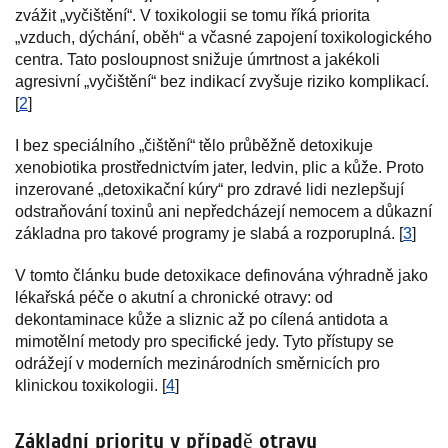
zvážit „vyčištění“. V toxikologii se tomu říká priorita
„vzduch, dýchání, oběh“ a včasné zapojení toxikologického
centra. Tato posloupnost snižuje úmrtnost a jakékoli
agresivní „vyčištění“ bez indikací zvyšuje riziko komplikací.
[
2
]
I bez speciálního „čištění“ tělo průběžně detoxikuje
xenobiotika prostřednictvím jater, ledvin, plic a kůže. Proto
inzerované „detoxikační kúry“ pro zdravé lidi nezlepšují
odstraňování toxinů ani nepředcházejí nemocem a důkazní
základna pro takové programy je slabá a rozporuplná. [
3
]
V tomto článku bude detoxikace definována výhradně jako
lékařská péče o akutní a chronické otravy: od
dekontaminace kůže a sliznic až po cílená antidota a
mimotělní metody pro specifické jedy. Tyto přístupy se
odrážejí v moderních mezinárodních směrnicích pro
klinickou toxikologii. [
4
]
Základní priority v případě otravy