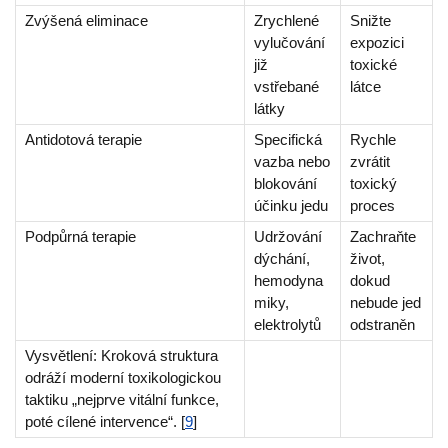
Zvýšená eliminace
Zrychlené
Snižte
vylučování
expozici
již
toxické
vstřebané
látce
látky
Antidotová terapie
Specifická
Rychle
vazba nebo
zvrátit
blokování
toxický
účinku jedu
proces
Podpůrná terapie
Udržování
Zachraňte
dýchání,
život,
hemodyna
dokud
miky,
nebude jed
elektrolytů
odstraněn
Vysvětlení: Kroková struktura
odráží moderní toxikologickou
taktiku „nejprve vitální funkce,
poté cílené intervence“. [
9
]