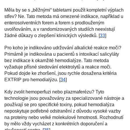
Měla by se s „běžnými“ tabletami použít kompletní výplach
střev? Ne. Tato metoda má omezené indikace, například u
enterosolventních forem a forem s prodlouženým
uvolňováním, a v randomizovaných studiích neexistují
žádné důkazy o zlepšení klinických výsledků. [
33
]
Pro koho je indikováno udržování alkalické reakce moči?
Primárně je indikována u pacientů s intoxikací salicyláty
bez indikace k okamžité hemodialýze. Tato metoda
vyžaduje přísné sledování elektrolytů a reakce moči.
Pokud dojde ke zhoršení, jsou rychle dosažena kritéria
EXTRIP pro hemodialýzu. [
34
]
Kdy zvolit hemoperfuzi nebo plazmaferézu? Tyto
technologie jsou považovány za specializované nástroje a
používají se pro specifické toxiny, pokud hemodialýza
neposkytuje potřebné odstranění z důvodu vysoké vazby
na proteiny nebo velké molekulové hmotnosti. Rozhodnutí
by mělo vždy vycházet z konkrétních doporučení a