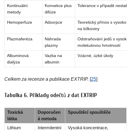
Kontinuální
Konvekce plus
Tolerance v případě nestabili
metody
difúze
Hemoperfuze
Adsorpce
Teoretický přínos s vysokou
na bílkoviny
Plazmaferéza
Náhrada
Odstraňování jedů s vysoko
plazmy
molekulovou hmotností
Albuminová
Vazba na
Vzácné, úzké úkoly
dialýza
albumin
Celkem za recenze a publikace EXTRIP.
[
25
]
Tabulka 6. Příklady odečtů z dat EXTRIP
Toxická
Doporučen
Spouštěcí spouštěče
látka
á metoda
Lithium
Intermitentní
Vysoká koncentrace,