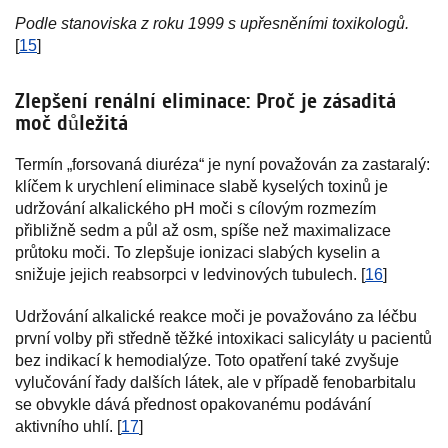
Podle stanoviska z roku 1999 s upřesněními toxikologů.
[
15
]
Zlepšení renální eliminace: Proč je zásaditá
moč důležitá
Termín „forsovaná diuréza“ je nyní považován za zastaralý:
klíčem k urychlení eliminace slabě kyselých toxinů je
udržování alkalického pH moči s cílovým rozmezím
přibližně sedm a půl až osm, spíše než maximalizace
průtoku moči. To zlepšuje ionizaci slabých kyselin a
snižuje jejich reabsorpci v ledvinových tubulech. [
16
]
Udržování alkalické reakce moči je považováno za léčbu
první volby při středně těžké intoxikaci salicyláty u pacientů
bez indikací k hemodialýze. Toto opatření také zvyšuje
vylučování řady dalších látek, ale v případě fenobarbitalu
se obvykle dává přednost opakovanému podávání
aktivního uhlí. [
17
]