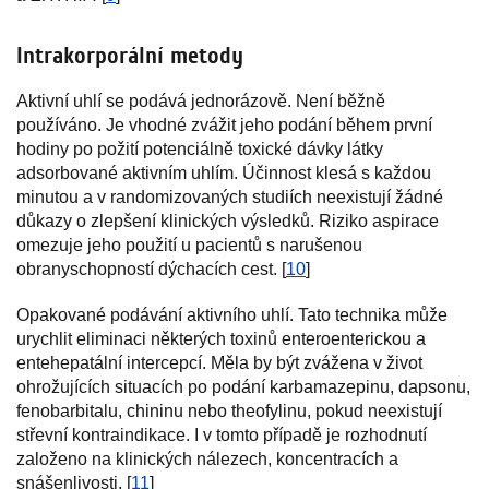
Intrakorporální metody
Aktivní uhlí se podává jednorázově. Není běžně
používáno. Je vhodné zvážit jeho podání během první
hodiny po požití potenciálně toxické dávky látky
adsorbované aktivním uhlím. Účinnost klesá s každou
minutou a v randomizovaných studiích neexistují žádné
důkazy o zlepšení klinických výsledků. Riziko aspirace
omezuje jeho použití u pacientů s narušenou
obranyschopností dýchacích cest. [
10
]
Opakované podávání aktivního uhlí. Tato technika může
urychlit eliminaci některých toxinů enteroenterickou a
entehepatální intercepcí. Měla by být zvážena v život
ohrožujících situacích po podání karbamazepinu, dapsonu,
fenobarbitalu, chininu nebo theofylinu, pokud neexistují
střevní kontraindikace. I v tomto případě je rozhodnutí
založeno na klinických nálezech, koncentracích a
snášenlivosti. [
11
]