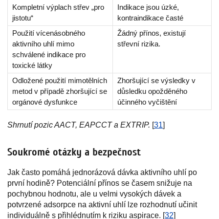
Kompletní výplach střev „pro
Indikace jsou úzké,
jistotu“
kontraindikace časté
Použití vícenásobného
Žádný přínos, existují
aktivního uhlí mimo
střevní rizika.
schválené indikace pro
toxické látky
Odložené použití mimotělních
Zhoršující se výsledky v
metod v případě zhoršující se
důsledku opožděného
orgánové dysfunkce
účinného vyčištění
Shrnutí pozic AACT, EAPCCT a EXTRIP.
[
31
]
Soukromé otázky a bezpečnost
Jak často pomáhá jednorázová dávka aktivního uhlí po
první hodině? Potenciální přínos se časem snižuje na
pochybnou hodnotu, ale u velmi vysokých dávek a
potvrzené adsorpce na aktivní uhlí lze rozhodnutí učinit
individuálně s přihlédnutím k riziku aspirace. [
32
]