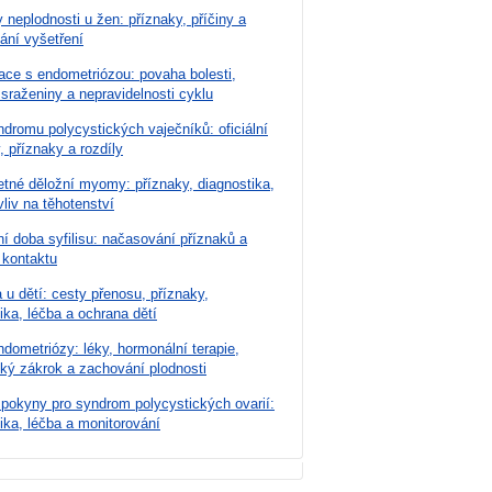
 neplodnosti u žen: příznaky, příčiny a
ání vyšetření
ace s endometriózou: povaha bolesti,
 sraženiny a nepravidelnosti cyklu
dromu polycystických vaječníků: oficiální
, příznaky a rozdíly
tné děložní myomy: příznaky, diagnostika,
vliv na těhotenství
í doba syfilisu: načasování příznaků a
 kontaktu
u dětí: cesty přenosu, příznaky,
ika, léčba a ochrana dětí
dometriózy: léky, hormonální terapie,
cký zákrok a zachování plodnosti
 pokyny pro syndrom polycystických ovarií:
ika, léčba a monitorování