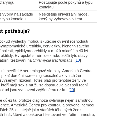
rofaryngu
Postupujte podle pokynů a typu
kontaktu.
e vybírá na základě
Neexistuje univerzální model,
a typu kontaktu.
který by vyhovoval všem.
st potřebuje?
 pokud výsledky mohou skutečně ovlivnit rozhodnutí
symptomatické uretritidy, cervicitidy, hlenohnisavého
í bolesti, epididymoorchitidy u mužů mladších 40 let
roktitidy. Evropské směrnice z roku 2025 tyto stavy
ratorní testování na
Chlamydia trachomatis
. [
19
]
jí specifické screeningové skupiny. Americká Centra
ují každoroční screening sexuálně aktivních žen
 zvýšeným rizikem. Totéž platí pro těhotné ženy ve
kteří mají sex s muži, se doporučuje alespoň roční
 pokud jsou vystaveni zvýšenému riziku. [
20
]
tě důležitá, protože diagnóza ovlivňuje nejen samotnou
ozence. Americká Centra pro kontrolu a prevenci nemocí
ích 25 let, stejně jako starších těhotných žen s
atální návštěvě a opakování testování ve třetím trimestru,