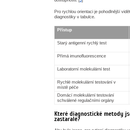
Pro rychlou orientaci je pohodlnější vi
diagnostiky v tabulce.
Přístup
Starý antigenní rychlý test
Přímá imunofluorescence
Laboratorní molekulární test
Rychlé molekulární testování v
místě péče
Domácí molekulární testování
schválené regulačními orgány
Které diagnostické metody js
zastaralé?