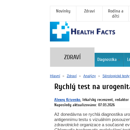
Novinky
Zdraví
Rodina a
děti
ZDRAVÍ
Diagnostika
L
Hlavní
»
Zdraví
»
Analýzy
»
Sérologické testy
Rychlý test na urogenit
Alexey Krivenko
, lékařský recenzent, redaktor
Naposledy aktualizováno: 07.03.2026
Až donedávna se rychlá diagnostika uro
antigennímu testu s vizuálním posouzen
zdravotnické organizace a současné ev
Chlamydia trachomatis molekulární testy