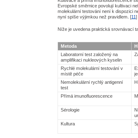
Kultivace a přímá imunofluorescence sice
Evropské směrnice povolují kultivaci n
molekulární testování není k dispozici n
nyní spíše výjimkou než pravidlem. [
11
]
Níže je uvedena praktická srovnávací t
Metoda
H
Laboratorní test založený na
Z
amplifikaci nukleových kyselin
Rychlé molekulární testování v
E
místě péče
j
Nemolekulární rychlý antigenní
H
test
Přímá imunofluorescence
M
Sérologie
N
u
Kultura
S