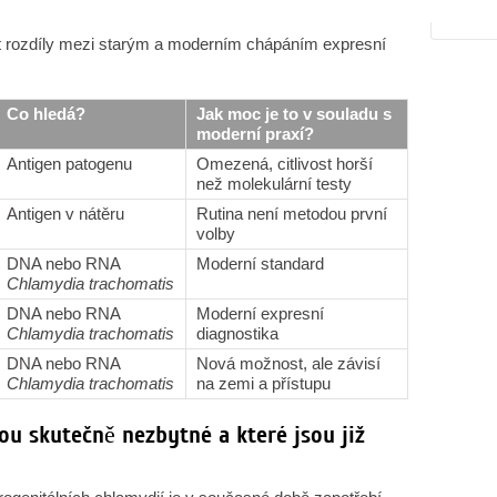
dět rozdíly mezi starým a moderním chápáním expresní
Co hledá?
Jak moc je to v souladu s
moderní praxí?
Antigen patogenu
Omezená, citlivost horší
než molekulární testy
Antigen v nátěru
Rutina není metodou první
volby
DNA nebo RNA
Moderní standard
Chlamydia trachomatis
DNA nebo RNA
Moderní expresní
Chlamydia trachomatis
diagnostika
DNA nebo RNA
Nová možnost, ale závisí
Chlamydia trachomatis
na zemi a přístupu
ou skutečně nezbytné a které jsou již