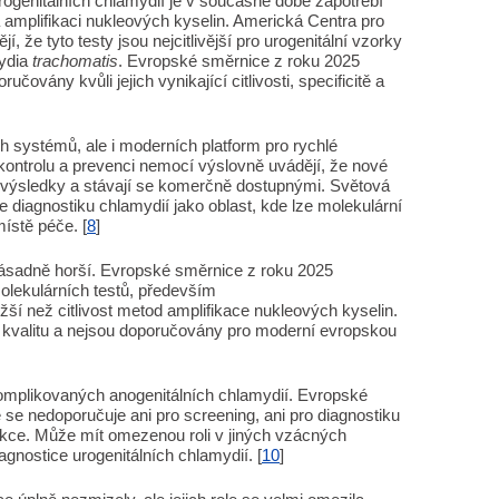
urogenitálních chlamydií je v současné době zapotřebí
 amplifikaci nukleových kyselin. Americká Centra pro
 že tyto testy jsou nejcitlivější pro urogenitální vzorky
mydia
trachomatis
. Evropské směrnice z roku 2025
učovány kvůli jejich vynikající citlivosti, specificitě a
ch systémů, ale i moderních platform pro rychlé
kontrolu a prevenci nemocí výslovně uvádějí, že nové
né výsledky a stávají se komerčně dostupnými. Světová
e diagnostiku chlamydií jako oblast, kde lze molekulární
místě péče. [
8
]
 zásadně horší. Evropské směrnice z roku 2025
olekulárních testů, především
ší než citlivost metod amplifikace nukleových kyselin.
a kvalitu a nejsou doporučovány pro moderní evropskou
komplikovaných anogenitálních chlamydií. Evropské
 se nedoporučuje ani pro screening, ani pro diagnostiku
ekce. Může mít omezenou roli v jiných vzácných
agnostice urogenitálních chlamydií. [
10
]