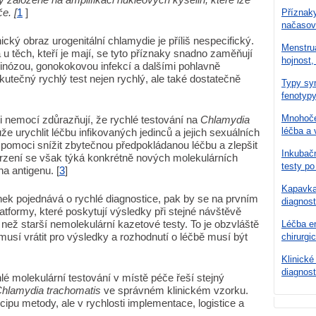
e. [
1
]
Příznaky
načasov
cký obraz urogenitální chlamydie je příliš nespecifický.
Menstru
 těch, kteří je mají, se tyto příznaky snadno zaměňují
hojnost,
 vaginózou, gonokokovou infekcí a dalšími pohlavně
utečný rychlý test nejen rychlý, ale také dostatečně
Typy syn
fenotypy
Mnohoče
i nemocí zdůrazňují, že rychlé testování na
Chlamydia
léčba a 
 urychlit léčbu infikovaných jedinců a jejich sexuálních
pomoci snížit zbytečnou předpokládanou léčbu a zlepšit
Inkubačn
tvrzení se však týká konkrétně nových molekulárních
testy po
na antigenu. [
3
]
Kapavka 
nek pojednává o rychlé diagnostice, pak by se na prvním
diagnost
atformy, které poskytují výsledky při stejné návštěvě
ež starší nemolekulární kazetové testy. To je obzvláště
Léčba en
musí vrátit pro výsledky a rozhodnutí o léčbě musí být
chirurgi
Klinické
diagnost
lé molekulární testování v místě péče řeší stejný
hlamydia trachomatis
ve správném klinickém vzorku.
cipu metody, ale v rychlosti implementace, logistice a