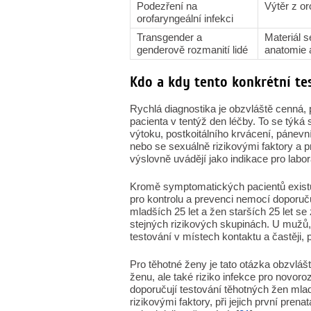
Podezření na
Výtěr z o
orofaryngeální infekci
Transgender a
Materiál s
genderově rozmanití lidé
anatomie 
Kdo a kdy tento konkrétní te
Rychlá diagnostika je obzvláště cenná,
pacienta v tentýž den léčby. To se týká 
výtoku, postkoitálního krvácení, pánevn
nebo se sexuálně rizikovými faktory a p
výslovně uvádějí jako indikace pro labo
Kromě symptomatických pacientů existu
pro kontrolu a prevenci nemocí doporuč
mladších 25 let a žen starších 25 let se
stejných rizikových skupinách. U mužů, 
testování v místech kontaktu a častěji,
Pro těhotné ženy je tato otázka obzvláš
ženu, ale také riziko infekce pro novor
doporučují testování těhotných žen mladš
rizikovými faktory, při jejich první pren