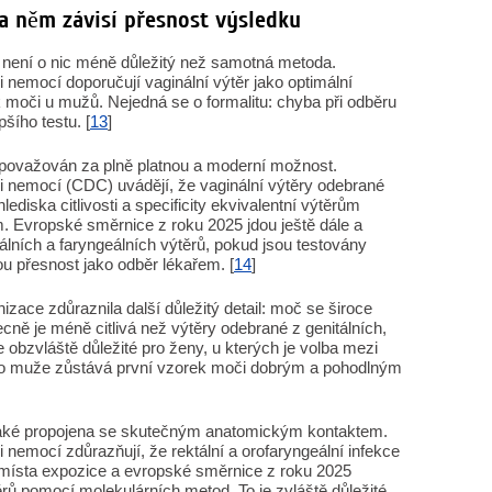
na něm závisí přesnost výsledku
í není o nic méně důležitý než samotná metoda.
 nemocí doporučují vaginální výtěr jako optimální
k moči u mužů. Nejedná se o formalitu: chyba při odběru
šího testu. [
13
]
 považován za plně platnou a moderní možnost.
i nemocí (CDC) uvádějí, že vaginální výtěry odebrané
lediska citlivosti a specificity ekvivalentní výtěrům
Evropské směrnice z roku 2025 jdou ještě dále a
álních a faryngeálních výtěrů, pokud jsou testovány
u přesnost jako odběr lékařem. [
14
]
zace zdůraznila další důležitý detail: moč se široce
cně je méně citlivá než výtěry odebrané z genitálních,
je obzvláště důležité pro ženy, u kterých je volba mezi
ro muže zůstává první vzorek moči dobrým a pohodlným
t také propojena se skutečným anatomickým kontaktem.
 nemocí zdůrazňují, že rektální a orofaryngeální infekce
z místa expozice a evropské směrnice z roku 2025
ěrů pomocí molekulárních metod. To je zvláště důležité