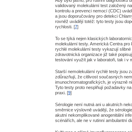
Aby bylo jasno, pro rutinní diagnostiku 
validovaný molekulární test založený na
kontrolu a prevenci nemocí (CDC) uvádějí,
a jsou doporučovány pro detekci Chla
rovněž uvádějí totéž: tyto testy jsou dopor
rychlosti. [
7
]
To se týká nejen klasických laboratorní
molekulární testy. Americká Centra pro 
rychlé molekulární testy vykazují slib
zdravotnická organizace již také popisuj
testování využít jak v laboratoři, tak i v 
Starší nemolekulární rychlé testy jsou
zdůrazňují, že citlivost současných nem
imunochromatografických, je výrazně niž
Tyto testy proto nesplňují požadavky n
praxi. [
9
]
Sérologie není nutná ani u akutních ne
směrnice výslovně uvádějí, že sérologie
akutní nekomplikované anogenitální inf
scénářích, ale ne v rutinní ambulantní di