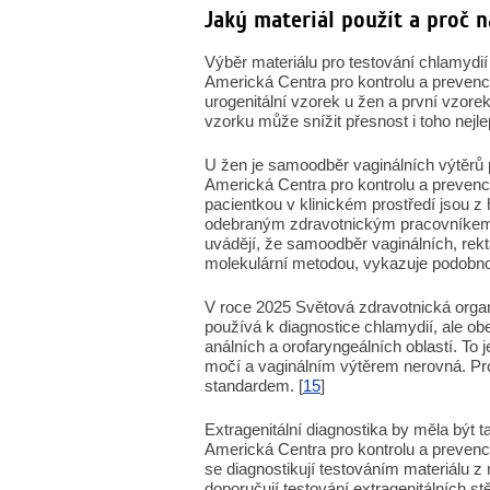
Jaký materiál použít a proč 
Výběr materiálu pro testování chlamydi
Americká Centra pro kontrolu a prevenci
urogenitální vzorek u žen a první vzore
vzorku může snížit přesnost i toho nejlep
U žen je samoodběr vaginálních výtěrů
Americká Centra pro kontrolu a prevenc
pacientkou v klinickém prostředí jsou z h
odebraným zdravotnickým pracovníkem. 
uvádějí, že samoodběr vaginálních, rekt
molekulární metodou, vykazuje podobno
V roce 2025 Světová zdravotnická organi
používá k diagnostice chlamydií, ale obe
análních a orofaryngeálních oblastí. To 
močí a vaginálním výtěrem nerovná. P
standardem. [
15
]
Extragenitální diagnostika by měla bý
Americká Centra pro kontrolu a prevenci
se diagnostikují testováním materiálu 
doporučují testování extragenitálních st