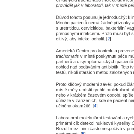
provádět jak v laboratoři, tak v místě péč
Důvod tohoto posunu je jednoduchý: klini
Mnoho pacientů nemá žádné příznaky a u
s uretritidou, cervicitidou, bakteriální
přenosnými infekcemi. Proto musí být sk
citlivý, aby infekci odhalil. [
2
]
Americká Centra pro kontrolu a prevenc
trachomatis
v místě poskytnutí péče může
partnerů a u symptomatických pacientů 
dohled nad podáváním antibiotik. Toto 
testů, nikoli starších metod založených 
Proto klíčový moderní závěr: pokud člá
místě měly umístit rychlé molekulární pl
nebo v krátkém časovém období, spíše n
důležité v zařízeních, kde se pacient ne
učiněna okamžitě. [
4
]
Laboratorní molekulární testování a rych
primární cíl: detekci nukleové kyseliny
C
Rozdíl mezi nimi často nespočívá v prin
dostupnosti. [
5
]