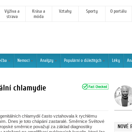
Výživa a
Krása a
Vztahy
Sporty
O portálu
strava
móda
éčba
Nemoci
Analýzy
Populární o důležitých
Léky
An
ální chlamydie
genitálních chlamydií často vztahovala k rychlému
ím. Dnes je toto chápání zastaralé. Směrnice Světové
NOVÉ 
ropské směrnice považují za základ diagnostiky
 založené na amplifikaci nukleových kyselin, které lze