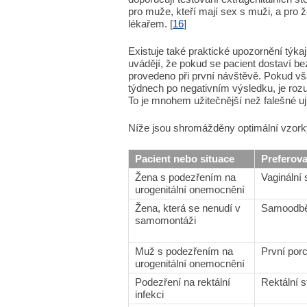
pro muže, kteří mají sex s muži, a pro
lékařem. [
16
]
Existuje také praktické upozornění týka
uvádějí, že pokud se pacient dostaví be
provedeno při první návštěvě. Pokud vš
týdnech po negativním výsledku, je roz
To je mnohem užitečnější než falešné uji
Níže jsou shromážděny optimální vzorky
Pacient nebo situace
Preferova
Žena s podezřením na
Vaginální 
urogenitální onemocnění
Žena, která se nenudí v
Samoodběr
samomontáži
Muž s podezřením na
První por
urogenitální onemocnění
Podezření na rektální
Rektální s
infekci