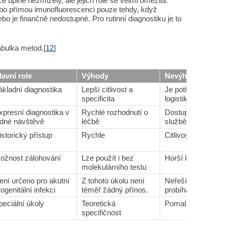
 úplně nezmizely, ale jejich role se velmi omezila.
ebo přímou imunofluorescenci pouze tehdy, když
ebo je finančně nedostupné. Pro rutinní diagnostiku je to
abulka metod.[
12
]
lavní role
Výhody
Nevýhody
ákladní diagnostika
Lepší citlivost a
Je potřeba laborato
specificita
logistika
xpresní diagnostika v
Rychlé rozhodnutí o
Dostupnost závisí
edné návštěvě
léčbě
službě
istorický přístup
Rychle
Citlivost je nižší
ožnost zálohování
Lze použít i bez
Horší kvalita
molekulárního testu
ení určeno pro akutní
Z tohoto úkolu není
Neřeší problém lok
rogenitální infekci
téměř žádný přínos.
probíhající infekce.
peciální úkoly
Teoretická
Pomalé a nepohod
specifičnost