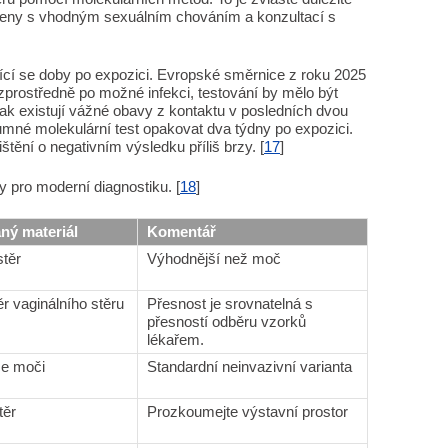
 ženy s vhodným sexuálním chováním a konzultací s
jící se doby po expozici. Evropské směrnice z roku 2025
zprostředně po možné infekci, testování by mělo být
ak existují vážné obavy z kontaktu v posledních dvou
umné molekulární test opakovat dva týdny po expozici.
štění o negativním výsledku příliš brzy. [
17
]
 pro moderní diagnostiku. [
18
]
ný materiál
Komentář
stěr
Výhodnější než moč
 vaginálního stěru
Přesnost je srovnatelná s
přesností odběru vzorků
lékařem.
ce moči
Standardní neinvazivní varianta
těr
Prozkoumejte výstavní prostor