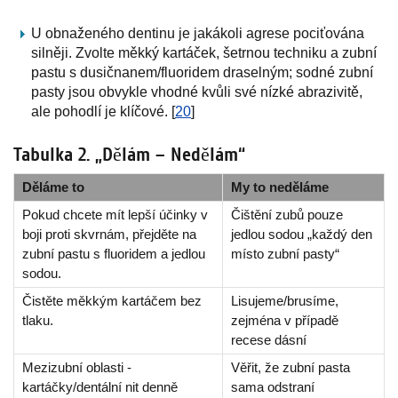
U obnaženého dentinu je jakákoli agrese pociťována
silněji. Zvolte měkký kartáček, šetrnou techniku a zubní
pastu s dusičnanem/fluoridem draselným; sodné zubní
pasty jsou obvykle vhodné kvůli své nízké abrazivitě,
ale pohodlí je klíčové. [
20
]
Tabulka 2. „Dělám – Nedělám“
Děláme to
My to neděláme
Pokud chcete mít lepší účinky v
Čištění zubů pouze
boji proti skvrnám, přejděte na
jedlou sodou „každý den
zubní pastu s fluoridem a jedlou
místo zubní pasty“
sodou.
Čistěte měkkým kartáčem bez
Lisujeme/brusíme,
tlaku.
zejména v případě
recese dásní
Mezizubní oblasti -
Věřit, že zubní pasta
kartáčky/dentální nit denně
sama odstraní