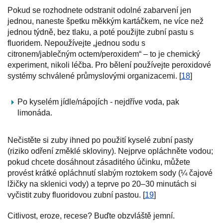
Pokud se rozhodnete odstranit odolné zabarvení jen
jednou, naneste špetku měkkým kartáčkem, ne více než
jednou týdně, bez tlaku, a poté použijte zubní pastu s
fluoridem. Nepoužívejte „jednou sodu s
citronem/jablečným octem/peroxidem“ – to je chemický
experiment, nikoli léčba. Pro bělení používejte peroxidové
systémy schválené průmyslovými organizacemi. [
18
]
Po kyselém jídle/nápojích - nejdříve voda, pak
limonáda.
Nečistěte si zuby ihned po použití kyselé zubní pasty
(riziko odření změklé skloviny). Nejprve opláchněte vodou;
pokud chcete dosáhnout zásaditého účinku, můžete
provést krátké opláchnutí slabým roztokem sody (¼ čajové
lžičky na sklenici vody) a teprve po 20–30 minutách si
vyčistit zuby fluoridovou zubní pastou. [
19
]
Citlivost, eroze, recese? Buďte obzvláště jemní.