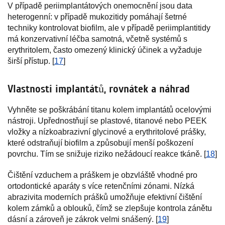
V případě periimplantátových onemocnění jsou data
heterogenní: v případě mukozitidy pomáhají šetrné
techniky kontrolovat biofilm, ale v případě periimplantitidy
má konzervativní léčba samotná, včetně systémů s
erythritolem, často omezený klinický účinek a vyžaduje
širší přístup. [
17
]
Vlastnosti implantátů, rovnátek a náhrad
Vyhněte se poškrábání titanu kolem implantátů ocelovými
nástroji. Upřednostňují se plastové, titanové nebo PEEK
vložky a nízkoabrazivní glycinové a erythritolové prášky,
které odstraňují biofilm a způsobují menší poškození
povrchu. Tím se snižuje riziko nežádoucí reakce tkáně. [
18
]
Čištění vzduchem a práškem je obzvláště vhodné pro
ortodontické aparáty s více retenčními zónami. Nízká
abrazivita moderních prášků umožňuje efektivní čištění
kolem zámků a oblouků, čímž se zlepšuje kontrola zánětu
dásní a zároveň je zákrok velmi snášený. [
19
]