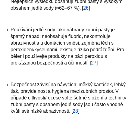
Nejlepších výsledků dosahují zubní pasty s vysokým
obsahem jedlé sody (≈62–67 %). [
26
]
Používání jedlé sody jako náhrady zubní pasty je
špatný nápad: neobsahuje fluorid, nekontroluje
abrazivnost a u domácích směsí, zejména těch s
peroxidem/kyselinami, existuje riziko podráždění. Pro
bělení používejte produkty na bázi peroxidu s
prokázanou bezpečností a účinností. [
27
]
Bezpečnost závisí na návycích: měkký kartáček, lehký
tlak, pravidelnost a hygiena mezizubních prostor. V
případě citlivosti/recese volte šetrné složení a techniky;
zubní pasty s obsahem jedlé sody jsou často vhodné
kvůli své nízké abrazivnosti. [
28
]