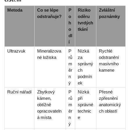
Metoda
Co se lépe
P
Riziko
Zvláštní
odstraňuje?
o
oděru
poznámky
h
tvrdých
o
tkání
dl
í
Ultrazvuk
Mineralizova
P
Nízká
Rychlé
né ložiska
rů
za
odstranění
m
správný
masivního
ěr
ch
kamene
n
podmín
ý
ek
Ruční nářadí
Zbytkový
P
Nízká
Přesné
kámen,
rů
při
zpřesnění
obtížně
m
správné
anatomický
opracovateln
ěr
technic
ch oblastí
á místa
n
e
ý