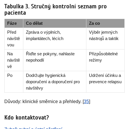
Tabulka 3. Stručný kontrolní seznam pro
pacienta
Fáze
Co dělat
Za co
Před
Zpráva o výplních,
Výběr jemných
návště
implantátech, lécích
nástrojů a taktik
vou
Na
Řiďte se pokyny, nahlaste
Přizpůsobitelné
návště
nepohodlí
režimy
vě
Po
Dodržujte hygienická
Udržení účinku a
doporučení a doporučení pro
prevence relapsu
návštěvy
Důvody: klinické směrnice a přehledy. [
35
]
Kdo kontaktovat?