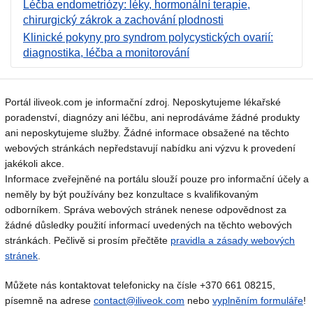
Léčba endometriózy: léky, hormonální terapie,
chirurgický zákrok a zachování plodnosti
Klinické pokyny pro syndrom polycystických ovarií:
diagnostika, léčba a monitorování
Portál iliveok.com je informační zdroj. Neposkytujeme lékařské
poradenství, diagnózy ani léčbu, ani neprodáváme žádné produkty
ani neposkytujeme služby. Žádné informace obsažené na těchto
webových stránkách nepředstavují nabídku ani výzvu k provedení
jakékoli akce.
Informace zveřejněné na portálu slouží pouze pro informační účely a
neměly by být používány bez konzultace s kvalifikovaným
odborníkem. Správa webových stránek nenese odpovědnost za
žádné důsledky použití informací uvedených na těchto webových
stránkách. Pečlivě si prosím přečtěte
pravidla a zásady webových
stránek
.
Můžete nás kontaktovat telefonicky na čísle +370 661 08215,
písemně na adrese
contact@iliveok.com
nebo
vyplněním formuláře
!