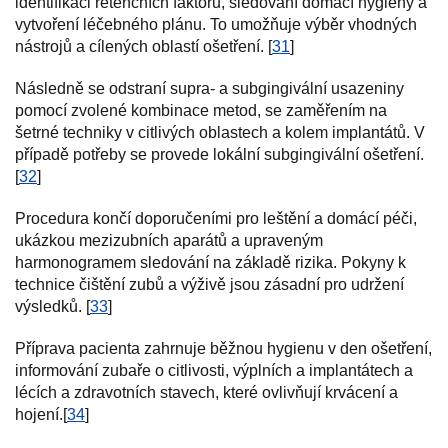
identifikaci retenčních faktorů, sledování domácí hygieny a
vytvoření léčebného plánu. To umožňuje výběr vhodných
nástrojů a cílených oblastí ošetření. [
31
]
Následně se odstraní supra- a subgingivální usazeniny
pomocí zvolené kombinace metod, se zaměřením na
šetrné techniky v citlivých oblastech a kolem implantátů. V
případě potřeby se provede lokální subgingivální ošetření.
[
32
]
Procedura končí doporučeními pro leštění a domácí péči,
ukázkou mezizubních aparátů a upraveným
harmonogramem sledování na základě rizika. Pokyny k
technice čištění zubů a výživě jsou zásadní pro udržení
výsledků. [
33
]
Příprava pacienta zahrnuje běžnou hygienu v den ošetření,
informování zubaře o citlivosti, výplních a implantátech a
lécích a zdravotních stavech, které ovlivňují krvácení a
hojení.[
34
]