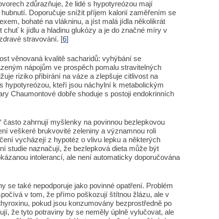
orech zdůrazňuje, že lidé s hypotyreózou mají
hubnutí. Doporučuje snížit příjem kalorií zaměřením se
em, bohaté na vlákninu, a jíst malá jídla několikrát
 chuť k jídlu a hladinu glukózy a je do značné míry v
dravé stravování. [
6
]
nost věnovaná kvalitě sacharidů: vyhýbání se
azeným nápojům ve prospěch pomalu stravitelných
uje riziko přibírání na váze a zlepšuje citlivost na
di s hypotyreózou, kteří jsou náchylní k metabolickým
ary Chaumontové dobře shoduje s postoji endokrinních
“ často zahrnují myšlenky na povinnou bezlepkovou
zení veškeré brukvovité zeleniny a významnou roli
čení vycházejí z hypotéz o vlivu lepku a některých
ní studie naznačují, že bezlepková dieta může být
okázanou intolerancí, ale není automaticky doporučována
iny se také nepodporuje jako povinné opatření. Problém
počívá v tom, že přímo poškozují štítnou žlázu, ale v
othyroxinu, pokud jsou konzumovány bezprostředně po
jí, že tyto potraviny by se neměly úplně vylučovat, ale