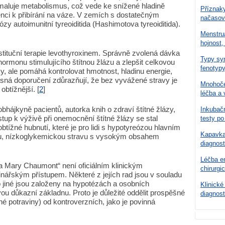
aluje metabolismus, což vede ke snížené hladině
Příznaky
enci k přibírání na váze. V zemích s dostatečným
načasov
ózy autoimunitní tyreoiditida (Hashimotova tyreoiditida).
Menstru
hojnost,
tituční terapie levothyroxinem. Správně zvolená dávka
Typy syn
rmonu stimulujícího štítnou žlázu a zlepšit celkovou
fenotypy
y, ale pomáhá kontrolovat hmotnost, hladinu energie,
asná doporučení zdůrazňují, že bez vyvážené stravy je
Mnohoče
btížnější. [
2
]
léčba a 
hájkyně pacientů, autorka knih o zdraví štítné žlázy,
Inkubačn
ístup k výživě při onemocnění štítné žlázy se stal
testy po
btížné hubnutí, které je pro lidi s hypotyreózou hlavním
Kapavka 
u, nízkoglykemickou stravu s vysokým obsahem
diagnost
Léčba en
eta Mary Chaumont“ není oficiálním klinickým
chirurgi
nářským přístupem. Některé z jejích rad jsou v souladu
o jiné jsou založeny na hypotézách a osobních
Klinické
ou důkazní základnu. Proto je důležité oddělit prospěšné
diagnost
nné potraviny) od kontroverzních, jako je povinná