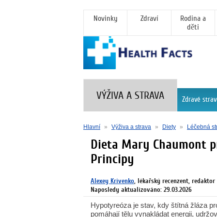
Novinky
Zdraví
Rodina a
děti
VÝŽIVA A STRAVA
Zdravé strav
Hlavní
»
Výživa a strava
»
Diety
»
Léčebná st
Dieta Mary Chaumont p
Principy
Alexey Krivenko
, lékařský recenzent, redaktor
Naposledy aktualizováno: 29.03.2026
Hypotyreóza je stav, kdy štítná žláza p
pomáhají tělu vynakládat energii, udržov