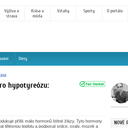
Výživa a
Krása a
Vztahy
Sporty
O portálu
strava
móda
ování
Diety
rava
ro hypotyreózu:
rodukuje příliš málo hormonů štítné žlázy. Tyto hormony
NOVÉ 
at tělesnou teplotu a podporují srdce, svaly, mozek a