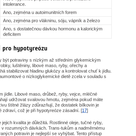
intolerance.
Ano, zejména u autoimunitních forem
Ano, zejména pro vlákninu, sóju, vápník a železo
Ano, s dostatečnou dávkou hormonu a kalorickým
deficitem
í pro hypotyreózu
y být potraviny s nízkým až středním glykemickým
obky, luštěniny, libové maso, ryby, ořechy a
stabilizovat hladinu glukózy a kontrolovat chuť k jídlu.
umontové o nízkoglykemické dietě zcela v souladu s
 jídle. Libové maso, drůbež, ryby, vejce, mléčné
máhají udržovat svalovou hmotu, zejména pokud máte
u štítné žlázy zdůrazňují, že dostatek bílkovin je
é zdraví, což je při hypotyreóze zásadní. [
17
]
ejich kvalita je důležitá. Rostlinné oleje, tučné ryby,
y v rozumných dávkách. Trans-tukům a nadměrnému
ch potravin je nejlepší se vyhýbat. Tento přístup