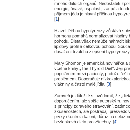
mnoho dalších orgánů. Nedostatek zpom
energie, únavě, ospalosti, zácpě a tend
příjmem jódu je hlavní příčinou hypotyre
[
1
]
Hlavní léčbou hypotyreózy zůstává subs
hormonu pomáhá normalizovat hladiny ho
pohodu. Dieta však nemůže nahradit lék
lipidový profil a celkovou pohodu. Souč
dosažení trvalého zlepšení hypotyreózy o
Mary Shomon je americká novinářka a ob
včetně knihy „The Thyroid Diet“. Její př
populárním mezi pacienty, protože řeší o
problémem. Doporučuje nízkokaloricko
vlákniny a časté malé jídla. [
3
]
Zároveň je důležité si uvědomit, že „di
doporučením, ale spíše autorským, novi
s principy zdravého stravování, zatímc
zkušenostech, ale postrádají přesvědčiv
prvky (kontrola kalorií, důraz na celozr
bezlepková dieta pro všechny. [
4
]