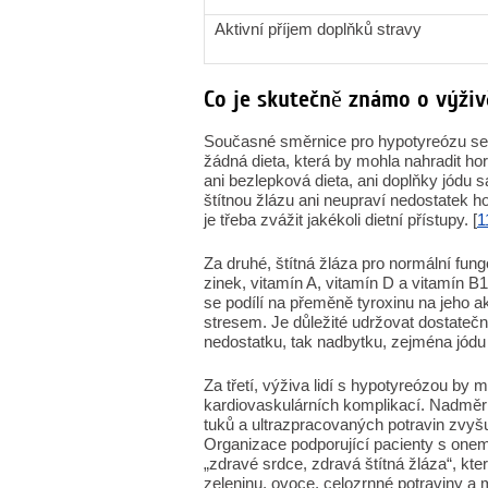
Aktivní příjem doplňků stravy
Co je skutečně známo o výživ
Současné směrnice pro hypotyreózu se s
žádná dieta, která by mohla nahradit hor
ani bezlepková dieta, ani doplňky jódu 
štítnou žlázu ani neupraví nedostatek 
je třeba zvážit jakékoli dietní přístupy. [
1
Za druhé, štítná žláza pro normální fungo
zinek, vitamín A, vitamín D a vitamín 
se podílí na přeměně tyroxinu na jeho ak
stresem. Je důležité udržovat dostatečn
nedostatku, tak nadbytku, zejména jódu 
Za třetí, výživa lidí s hypotyreózou by
kardiovaskulárních komplikací. Nadměrn
tuků a ultrazpracovaných potravin zvyšuj
Organizace podporující pacienty s one
„zdravé srdce, zdravá štítná žláza“, kt
zeleninu, ovoce, celozrnné potraviny a m