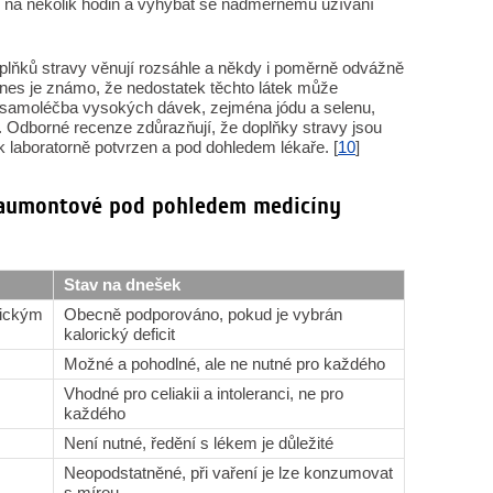
ň na několik hodin a vyhýbat se nadměrnému užívání
lňků stravy věnují rozsáhle a někdy i poměrně odvážně
. Dnes je známo, že nedostatek těchto látek může
le samoléčba vysokých dávek, zejména jódu a selenu,
 Odborné recenze zdůrazňují, že doplňky stravy jsou
 laboratorně potvrzen a pod dohledem lékaře. [
10
]
haumontové pod pohledem medicíny
Stav na dnešek
mickým
Obecně podporováno, pokud je vybrán
kalorický deficit
Možné a pohodlné, ale ne nutné pro každého
Vhodné pro celiakii a intoleranci, ne pro
každého
Není nutné, ředění s lékem je důležité
Neopodstatněné, při vaření je lze konzumovat
s mírou