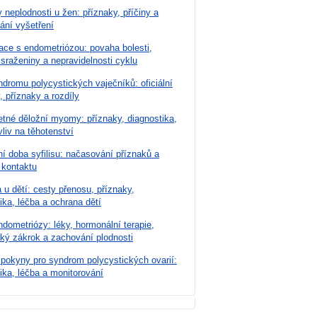
 neplodnosti u žen: příznaky, příčiny a
ání vyšetření
ace s endometriózou: povaha bolesti,
 sraženiny a nepravidelnosti cyklu
dromu polycystických vaječníků: oficiální
, příznaky a rozdíly
tné děložní myomy: příznaky, diagnostika,
vliv na těhotenství
í doba syfilisu: načasování příznaků a
 kontaktu
u dětí: cesty přenosu, příznaky,
ika, léčba a ochrana dětí
dometriózy: léky, hormonální terapie,
cký zákrok a zachování plodnosti
 pokyny pro syndrom polycystických ovarií:
ika, léčba a monitorování