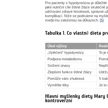
Pro pacienty s hypotyreózou je důležité
jaké nutriční cíle štítné žláze skutečně
udržování zdravé hmotnosti, správné uží
komplikací. Níže se podíváme na myšle
medicínu založenou na důkazech. [
5
]
Tabulka 1. Co vlastně dieta p
Úkol výživy
Reali
„Vyléčení“ hypotyreózy
To je
Podpora metabolismu
Pomáh
Snížení únavy
Nepří
Zlepšení funkce štítné žlázy
Udržu
Pomůže vám zhubnout
S kal
Vyměňte léky
Je to
Hlavní myšlenky diety Mary 
kontroverzní