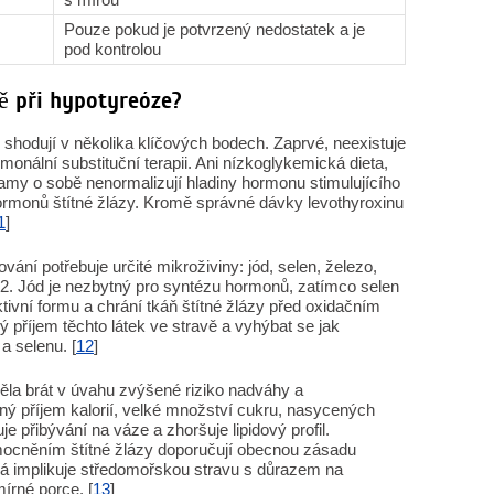
Pouze pokud je potvrzený nedostatek a je
pod kontrolou
ě při hypotyreóze?
hodují v několika klíčových bodech. Zaprvé, neexistuje
monální substituční terapii. Ani nízkoglykemická dieta,
samy o sobě nenormalizují hladiny hormonu stimulujícího
hormonů štítné žlázy. Kromě správné dávky levothyroxinu
1
]
vání potřebuje určité mikroživiny: jód, selen, železo,
B12. Jód je nezbytný pro syntézu hormonů, zatímco selen
tivní formu a chrání tkáň štítné žlázy před oxidačním
ý příjem těchto látek ve stravě a vyhýbat se jak
a selenu. [
12
]
 měla brát v úvahu zvýšené riziko nadváhy a
ý příjem kalorií, velké množství cukru, nasycených
e přibývání na váze a zhoršuje lipidový profil.
mocněním štítné žlázy doporučují obecnou zásadu
erá implikuje středomořskou stravu s důrazem na
írné porce. [
13
]