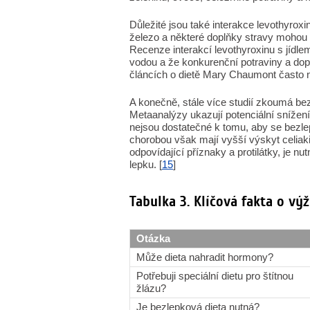
Důležité jsou také interakce levothyroxi
železo a některé doplňky stravy mohou 
Recenze interakcí levothyroxinu s jídlem
vodou a že konkurenční potraviny a dop
článcích o dietě Mary Chaumont často ne
A konečně, stále více studií zkoumá bezl
Metaanalýzy ukazují potenciální snížení
nejsou dostatečné k tomu, aby se bezl
chorobou však mají vyšší výskyt celiaki
odpovídající příznaky a protilátky, je n
lepku. [
15
]
Tabulka 3. Klíčová fakta o vý
Otázka
Může dieta nahradit hormony?
Potřebuji speciální dietu pro štítnou
žlázu?
Je bezlepková dieta nutná?