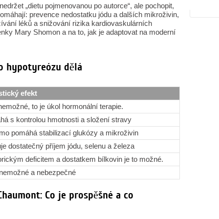
 nedržet „dietu pojmenovanou po autorce“, ale pochopit,
 pomáhají: prevence nedostatku jódu a dalších mikroživin,
vání léků a snižování rizika kardiovaskulárních
nky Mary Shomon a na to, jak je adaptovat na moderní
ro hypotyreózu dělá
stický efekt
 nemožné, to je úkol hormonální terapie.
á s kontrolou hmotnosti a složení stravy
mo pomáhá stabilizací glukózy a mikroživin
je dostatečný příjem jódu, selenu a železa
orickým deficitem a dostatkem bílkovin je to možné.
 nemožné a nebezpečné
Chaumont: Co je prospěšné a co