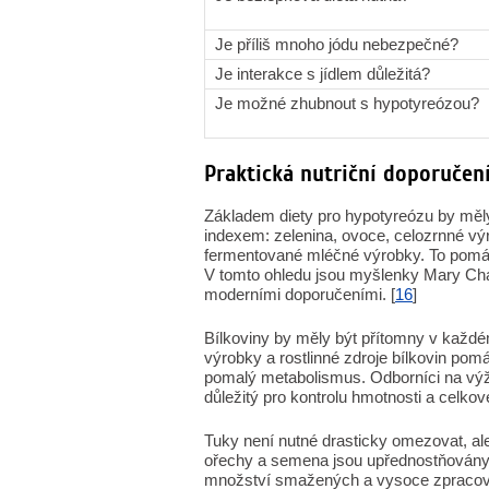
Je příliš mnoho jódu nebezpečné?
Je interakce s jídlem důležitá?
Je možné zhubnout s hypotyreózou?
Praktická nutriční doporučen
Základem diety pro hypotyreózu by měl
indexem: zelenina, ovoce, celozrnné výr
fermentované mléčné výrobky. To pomáhá 
V tomto ohledu jsou myšlenky Mary Cha
moderními doporučeními. [
16
]
Bílkoviny by měly být přítomny v každém
výrobky a rostlinné zdroje bílkovin po
pomalý metabolismus. Odborníci na výživ
důležitý pro kontrolu hmotnosti a celkov
Tuky není nutné drasticky omezovat, ale j
ořechy a semena jsou upřednostňován
množství smažených a vysoce zpracovaný