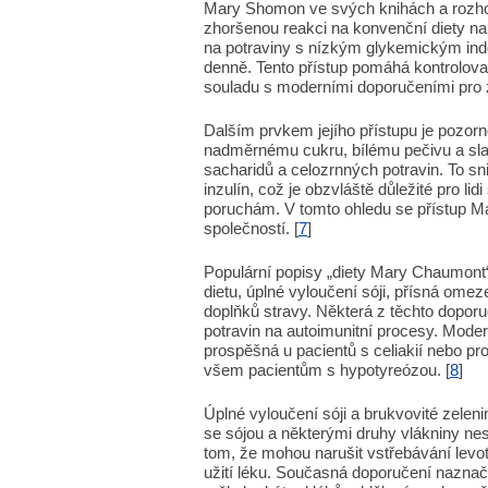
Mary Shomon ve svých knihách a rozhov
zhoršenou reakci na konvenční diety na 
na potraviny s nízkým glykemickým index
denně. Tento přístup pomáhá kontrolovat
souladu s moderními doporučeními pro z
Dalším prvkem jejího přístupu je pozor
nadměrnému cukru, bílému pečivu a sl
sacharidů a celozrnných potravin. To sniž
inzulín, což je obzvláště důležité pro li
poruchám. V tomto ohledu se přístup M
společností. [
7
]
Populární popisy „diety Mary Chaumont
dietu, úplné vyloučení sóji, přísná ome
doplňků stravy. Některá z těchto doporu
potravin na autoimunitní procesy. Moder
prospěšná u pacientů s celiakií nebo pr
všem pacientům s hypotyreózou. [
8
]
Úplné vyloučení sóji a brukvovité zelen
se sójou a některými druhy vlákniny nes
tom, že mohou narušit vstřebávání lev
užití léku. Současná doporučení naznaču