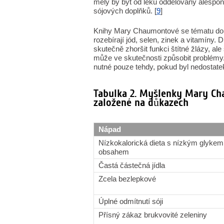
měly by být od léků oddělovány alespo
sójových doplňků. [
9
]
Knihy Mary Chaumontové se tématu dop
rozebírají jód, selen, zinek a vitamíny
skutečně zhoršit funkci štítné žlázy, a
může ve skutečnosti způsobit problémy.
nutné pouze tehdy, pokud byl nedostatek
Tabulka 2. Myšlenky Mary C
založené na důkazech
Nápad
Nízkokalorická dieta s nízkým glyke
obsahem
Častá částečná jídla
Zcela bezlepkové
Úplné odmítnutí sóji
Přísný zákaz brukvovité zeleniny