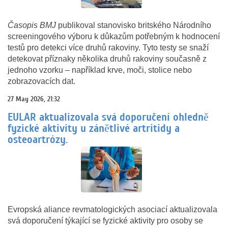
Časopis BMJ
publikoval stanovisko britského Národního
screeningového výboru k důkazům potřebným k hodnocení
testů pro detekci více druhů rakoviny. Tyto testy se snaží
detekovat příznaky několika druhů rakoviny současně z
jednoho vzorku – například krve, moči, stolice nebo
zobrazovacích dat.
27 May 2026, 21:32
EULAR aktualizovala svá doporučení ohledně
fyzické aktivity u zánětlivé artritidy a
osteoartrózy.
Evropská aliance revmatologických asociací aktualizovala
svá doporučení týkající se fyzické aktivity pro osoby se